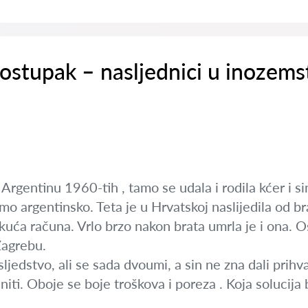
ostupak – nasljednici u inozems
 Argentinu 1960-tih , tamo se udala i rodila kćer i s
amo argentinsko. Teta je u Hrvatskoj naslijedila od b
kuća računa. Vrlo brzo nakon brata umrla je i ona. 
agrebu.
sljedstvo, ali se sada dvoumi, a sin ne zna dali prihvat
iti. Oboje se boje troškova i poreza . Koja solucija b