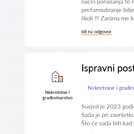
način ponašanja te n
preformuliranje bilj
školi !!! Zanima me k
Idi na odgovor
Ispravni pos
Nekretnine i građe
Nekretnine i
građevinarstvo
Susjed je 2023 godi
Sada je pri završetk
Što će sada biti kad