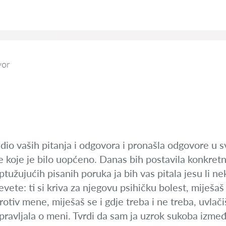
vor
dio vaših pitanja i odgovora i pronašla odgovore u s
e koje je bilo uopćeno. Danas bih postavila konkretn
ptužujućih pisanih poruka ja bih vas pitala jesu li 
klevete: ti si kriva za njegovu psihičku bolest, mije
otiv mene, miješaš se i gdje treba i ne treba, uvlačiš
avljala o meni. Tvrdi da sam ja uzrok sukoba između 