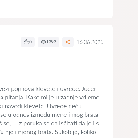
16.06.2025
0
1292
vezi pojmova klevete i uvrede. Jučer
a pitanja. Kako mi je u zadnje vrijeme
neki navodi kleveta. Uvrede neću
šaš se u odnos između mene i mog brata,
 se,… Iz poruka se da isčitati da je i s
nje i njenog brata. Sukob je, koliko