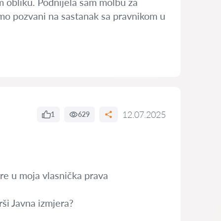
om obliku. Podnijela sam molbu za
 smo pozvani na sastanak sa pravnikom u
12.07.2025
1
629
re u moja vlasnička prava
rši Javna izmjera?