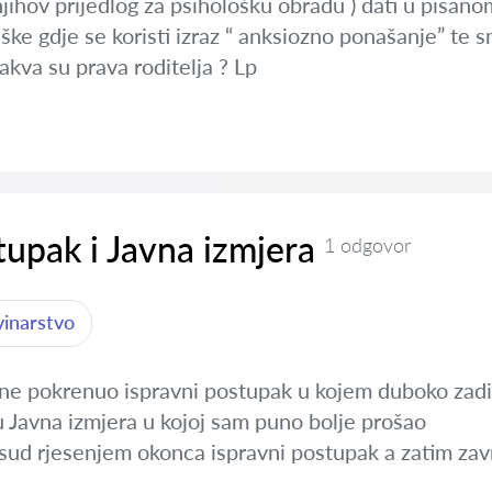
jihov prijedlog za psihološku obradu ) dati u pisan
eške gdje se koristi izraz “ anksiozno ponašanje” te
akva su prava roditelja ? Lp
tupak i Javna izmjera
1 odgovor
vinarstvo
ne pokrenuo ispravni postupak u kojem duboko zadi
u Javna izmjera u kojoj sam puno bolje prošao
 sud rjesenjem okonca ispravni postupak a zatim zav