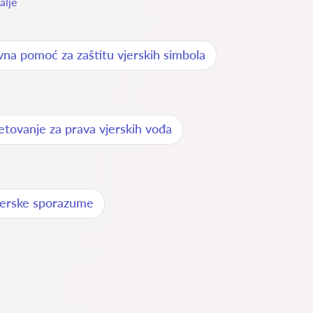
alje
vna pomoć za zaštitu vjerskih simbola
etovanje za prava vjerskih vođa
jerske sporazume