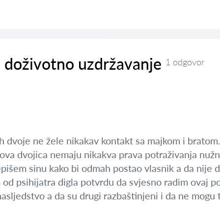
i doživotno uzdržavanje
1 odgovor
ih dvoje ne žele nikakav kontakt sa majkom i bratom.
ova dvojica nemaju nikakva prava potraživanja nužnog
epišem sinu kako bi odmah postao vlasnik a da nije 
 psihijatra digla potvrdu da svjesno radim ovaj pod
nasljedstvo a da su drugi razbaštinjeni i da ne mogu t