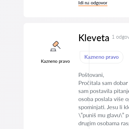
Idi na odgovor
Kleveta
1 odgo
Kazneno pravo
Kazneno pravo
Poštovani,
Pročitala sam dobar 
sam postavila pitanj
osoba poslala više o
spominjati. Jesu li 
\”puniš mu glavu\” pr
drugim osobama raspr