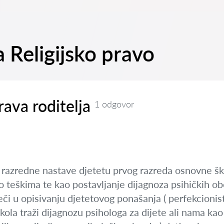
a Religijsko pravo
rava roditelja
1 odgovor
a razredne nastave djetetu prvog razreda osnovne ško
o teškima te kao postavljanje dijagnoza psihičkih ob
či u opisivanju djetetovog ponašanja ( perfekcionista
ola traži dijagnozu psihologa za dijete ali nama kao r