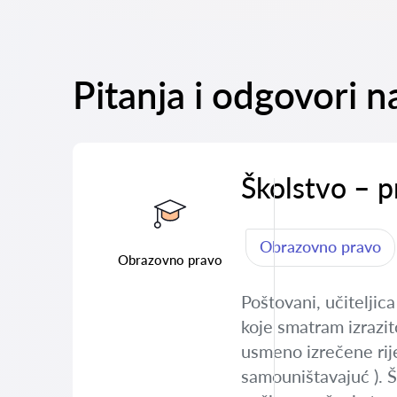
Pitanja i odgovori n
Školstvo – p
Obrazovno pravo
Obrazovno pravo
Poštovani, učiteljic
koje smatram izrazit
usmeno izrečene rije
samouništavajuć ). Šk