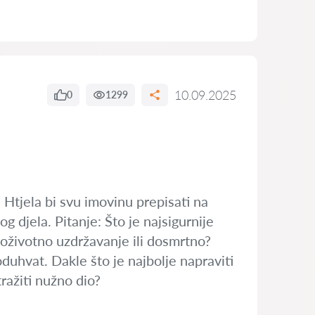
10.09.2025
0
1299
 Htjela bi svu imovinu prepisati na
 djela. Pitanje: Što je najsigurnije
doživotno uzdržavanje ili dosmrtno?
uhvat. Dakle što je najbolje napraviti
ražiti nužno dio?