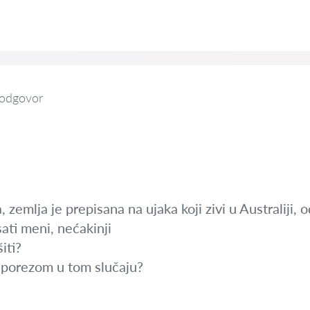
 odgovor
, zemlja je prepisana na ujaka koji zivi u Australiji,
sati meni, nećakinji
iti?
a porezom u tom slučaju?