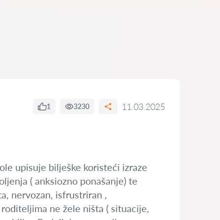
11.03.2025
1
3230
le upisuje bilješke koristeći izraze
oljenja ( anksiozno ponašanje) te
, nervozan, isfrustriran ,
oditeljima ne žele ništa ( situacije,