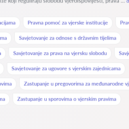
e koji reguliraju slobodu vjeroispovijesti, prava ...
d
acijama
Pravna pomoć za vjerske institucije
Pra
vima
Savjetovanje za odnose s državnim tijelima
a
Savjetovanje za prava na vjersku slobodu
Savj
Savjetovanje za ugovore s vjerskim zajednicama
ovima
Zastupanje u pregovorima za međunarodne v
ima
Zastupanje u sporovima o vjerskim pravima