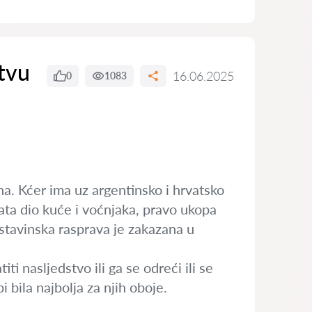
tvu
16.06.2025
0
1083
ina. Kćer ima uz argentinsko i hrvatsko
rata dio kuće i voćnjaka, pravo ukopa
Ostavinska rasprava je zakazana u
iti nasljedstvo ili ga se odreći ili se
i bila najbolja za njih oboje.