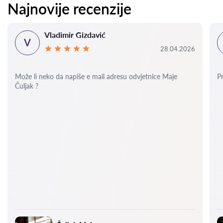
Najnovije recenzije
Vladimir Gizdavić
V
28.04.2026
Može li neko da napiše e mail adresu odvjetnice Maje
P
Čuljak ?