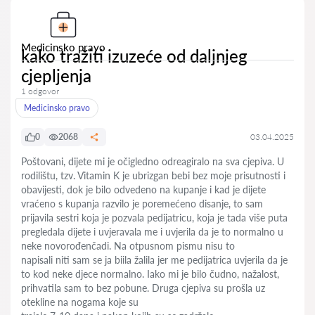
Medicinsko pravo
kako tražiti izuzeće od daljnjeg
cjepljenja
1 odgovor
Medicinsko pravo
0
2068
03.04.2025
Poštovani, dijete mi je očigledno odreagiralo na sva cjepiva. U
rodilištu, tzv. Vitamin K je ubrizgan bebi bez moje prisutnosti i
obavijesti, dok je bilo odvedeno na kupanje i kad je dijete
vraćeno s kupanja razvilo je poremećeno disanje, to sam
prijavila sestri koja je pozvala pedijatricu, koja je tada više puta
pregledala dijete i uvjeravala me i uvjerila da je to normalno u
neke novorođenčadi. Na otpusnom pismu nisu to
napisali niti sam se ja biila žalila jer me pedijatrica uvjerila da je
to kod neke djece normalno. Iako mi je bilo čudno, nažalost,
prihvatila sam to bez pobune. Druga cjepiva su prošla uz
otekline na nogama koje su