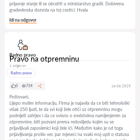
prijasnje stanje ili se obratiti u ministarstvo gradit. Dobivena
gradevknska dozvola na toj cestici. Hvala
Idi na odgovor
Radno pravo
Pravo na otpremninu
1 odgovor
Radno pravo
0
734
16.06.2025
Poštovani,
Lijepo molim informaciju, Firma je najavila da ce biti tehnološki
višak 250 ljudi, te da svi koji žele otići uz otpremninu mogu
podnijeti zahtjev i da ce ovisno o sredstvima namijenjenim za
otpremnine, biti pozvani prema redoslijedu kojim su se
prijavljivali zaposlenici koji žele ići. Međutim kako je od toga
prijavljivanja prošlo vec par mjeseci na svaki moj upit o statusu