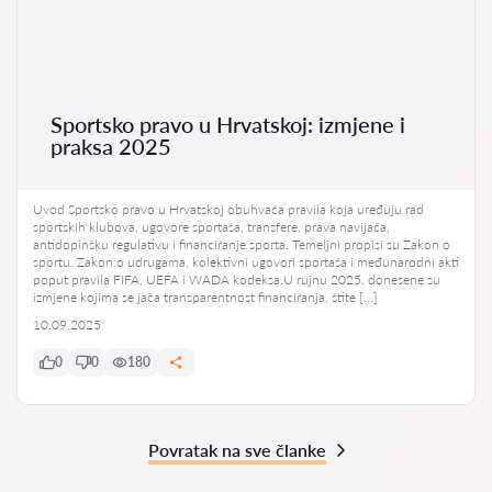
Sportsko pravo u Hrvatskoj: izmjene i
praksa 2025
Uvod Sportsko pravo u Hrvatskoj obuhvaća pravila koja uređuju rad
sportskih klubova, ugovore sportaša, transfere, prava navijača,
antidopinšku regulativu i financiranje sporta. Temeljni propisi su Zakon o
sportu, Zakon o udrugama, kolektivni ugovori sportaša i međunarodni akti
poput pravila FIFA, UEFA i WADA kodeksa.U rujnu 2025. donesene su
izmjene kojima se jača transparentnost financiranja, štite […]
10.09.2025
0
0
180
Povratak na sve članke