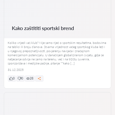
Kako zaštititi sportski brend
Koliko vrijedi vaš klub? Nije samo riječ o sportskim rezultatima, bodovima
na tablici ili broju članova. Stvarna vrijednost vašeg sportskog kluba leži i
u njegovoj prepoznatljivosti, povjerenju navijača i značajnom
komercijalnom potencijalu. U današnjem globaliziranom svijetu, gdje se
natjecanje odvija ne samo na terenu, već i na tržištu suvenira,
sponzorstava i medijske pažnje, pitanje **kako […]
31.12.2025
0
0
28