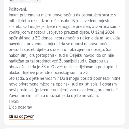
Poštovani,
Imam privremenu mjeru pravomoćnu da ostvarujem susrte s
mlt. djetetm uz nadzor treće osobe. Nije navedeno mjesto
susreta. Od majke je dijete nemoguće preuzeti, a iz vrtića sam s
voditeljicom nadzora uspijevao preuzeti dijete. U 12mj 2024.
općinski sud u ZG donosi nepravmoćno rješenje da mi se ukida
navedena privremena mjera i da se donosi nepravomoćna
presuda susreti djeteta s ocem u uobičajenom opsegu. Sada,
nakon 8mj, drugostupanjski sud u Osijeku navodi da on nije
nadležan za taj predmet već Županijski sud u Zagrebu uz
obrazloženje da je ŽS u ZG već ranije sudjelovao u postupku i
ukidao dijelove presude općinskog suda u ZG.
Što sada, a dijete ne viđam ? Da li mogu poslati podnesak hitne
nove privremene mjere na općinski sud na isti spis ili otvaram
novi postupak (privremenu mjeru) van navedenog predmeta ?
Zavod ne čini ništa a upoznat je da dijete ne viđam.
Hvala
Lijep pozdrav
Idi na odgovor