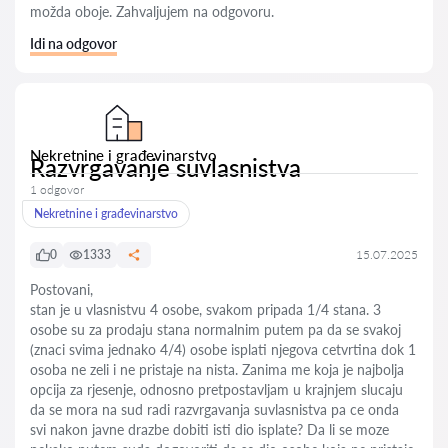
možda oboje. Zahvaljujem na odgovoru.
Idi na odgovor
Nekretnine i građevinarstvo
Razvrgavanje suvlasnistva
1 odgovor
Nekretnine i građevinarstvo
0
1333
15.07.2025
Postovani,
stan je u vlasnistvu 4 osobe, svakom pripada 1/4 stana. 3
osobe su za prodaju stana normalnim putem pa da se svakoj
(znaci svima jednako 4/4) osobe isplati njegova cetvrtina dok 1
osoba ne zeli i ne pristaje na nista. Zanima me koja je najbolja
opcija za rjesenje, odnosno pretpostavljam u krajnjem slucaju
da se mora na sud radi razvrgavanja suvlasnistva pa ce onda
svi nakon javne drazbe dobiti isti dio isplate? Da li se moze