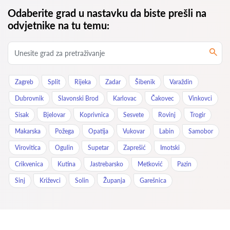
Odaberite grad u nastavku da biste prešli na
odvjetnike na tu temu:
Zagreb
Split
Rijeka
Zadar
Šibenik
Varaždin
Dubrovnik
Slavonski Brod
Karlovac
Čakovec
Vinkovci
Sisak
Bjelovar
Koprivnica
Sesvete
Rovinj
Trogir
Makarska
Požega
Opatija
Vukovar
Labin
Samobor
Virovitica
Ogulin
Supetar
Zaprešić
Imotski
Crikvenica
Kutina
Jastrebarsko
Metković
Pazin
Sinj
Križevci
Solin
Županja
Garešnica