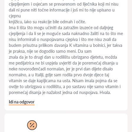
cijepljenjem i osjećam se prevarenom od liječnika koji mi nisu
dali ni pune niti točne informacije i još mi to nije upisano u
cjepnu
knjižicu, iako su reakcije bile odmah i očite.
Ima li išta što mogu učiniti da zatražim izuzeće od daljnjeg
cjepljenja i da li se je moguće sada naknadno žaliti na to što me
nisu informirali o nuspojavama cjepiva i što me nisu zvali da
budem prisutna prilikom davanja K vitamina u bolnici, jer takva
je praksa, nije se dogodilo samo meni. Da sam
znala da je to drugi dan u rodilištu ubrizgano djetetu, možda
me pedijatrica ne bi uspjela uvjeriti da je poremećaj disanja u
neke novorođenčadi normalan, jer je prvi dan dijete disalo
normalno, a u Italiji, gdje sam rodila prvo dvoje djece taj
vitamin se daje kapljicama na usta. Nisam imala pojma da se
ovdje to ubrizgava u rodilištu, a po sastavu nije samo vitamin i
poremećaj disanja je nažalost jedna od nuspojava. Hvala.
Idi na odgovor