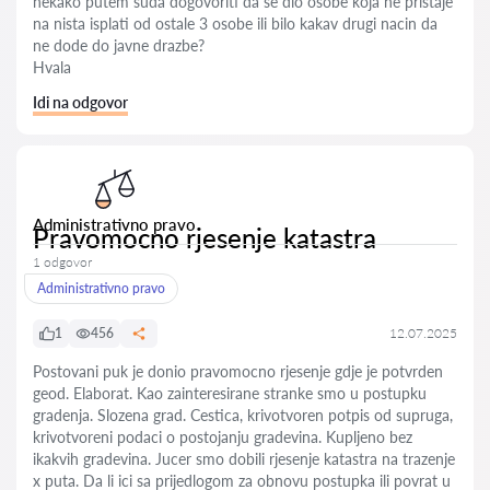
nekako putem suda dogovoriti da se dio osobe koja ne pristaje
na nista isplati od ostale 3 osobe ili bilo kakav drugi nacin da
ne dode do javne drazbe?
Hvala
Idi na odgovor
Administrativno pravo
Pravomocno rjesenje katastra
1 odgovor
Administrativno pravo
1
456
12.07.2025
Postovani puk je donio pravomocno rjesenje gdje je potvrden
geod. Elaborat. Kao zainteresirane stranke smo u postupku
gradenja. Slozena grad. Cestica, krivotvoren potpis od supruga,
krivotvoreni podaci o postojanju gradevina. Kupljeno bez
ikakvih gradevina. Jucer smo dobili rjesenje katastra na trazenje
x puta. Da li ici sa prijedlogom za obnovu postupka ili povrat u