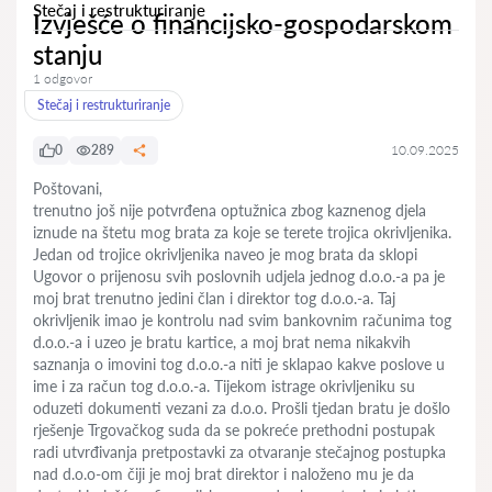
Stečaj i restrukturiranje
Izvješće o financijsko-gospodarskom
stanju
1 odgovor
Stečaj i restrukturiranje
0
289
10.09.2025
Poštovani,
trenutno još nije potvrđena optužnica zbog kaznenog djela
iznude na štetu mog brata za koje se terete trojica okrivljenika.
Jedan od trojice okrivljenika naveo je mog brata da sklopi
Ugovor o prijenosu svih poslovnih udjela jednog d.o.o.-a pa je
moj brat trenutno jedini član i direktor tog d.o.o.-a. Taj
okrivljenik imao je kontrolu nad svim bankovnim računima tog
d.o.o.-a i uzeo je bratu kartice, a moj brat nema nikakvih
saznanja o imovini tog d.o.o.-a niti je sklapao kakve poslove u
ime i za račun tog d.o.o.-a. Tijekom istrage okrivljeniku su
oduzeti dokumenti vezani za d.o.o. Prošli tjedan bratu je došlo
rješenje Trgovačkog suda da se pokreće prethodni postupak
radi utvrđivanja pretpostavki za otvaranje stečajnog postupka
nad d.o.o-om čiji je moj brat direktor i naloženo mu je da