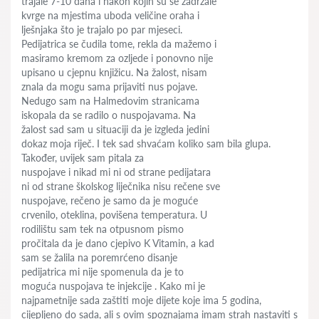
trajale 7-10 dana i nakon kojih su se zadržale
kvrge na mjestima uboda veličine oraha i
lješnjaka što je trajalo po par mjeseci.
Pedijatrica se čudila tome, rekla da mažemo i
masiramo kremom za ozljede i ponovno nije
upisano u cjepnu knjižicu. Na žalost, nisam
znala da mogu sama prijaviti nus pojave.
Nedugo sam na Halmedovim stranicama
iskopala da se radilo o nuspojavama. Na
žalost sad sam u situaciji da je izgleda jedini
dokaz moja riječ. I tek sad shvaćam koliko sam bila glupa.
Također, uvijek sam pitala za
nuspojave i nikad mi ni od strane pedijatara
ni od strane školskog liječnika nisu rečene sve
nuspojave, rečeno je samo da je moguće
crvenilo, oteklina, povišena temperatura. U
rodilištu sam tek na otpusnom pismo
pročitala da je dano cjepivo K Vitamin, a kad
sam se žalila na poremrćeno disanje
pedijatrica mi nije spomenula da je to
moguća nuspojava te injekcije . Kako mi je
najpametnije sada zaštiti moje dijete koje ima 5 godina,
cijepljeno do sada, ali s ovim spoznajama imam strah nastaviti s