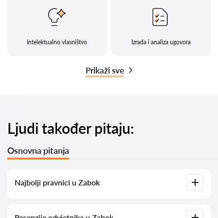
Intelektualno vlasništvo
Izrada i analiza ugovora
Prikaži sve
Ljudi također pitaju:
Osnovna pitanja
Najbolji pravnici u Zabok
Imamo popis najboljih pravnika u Zabok s potpunim
Recenzije odvjetnika u Zabok
informacijama. Cijene, recenzije, telefonski brojevi i adrese.