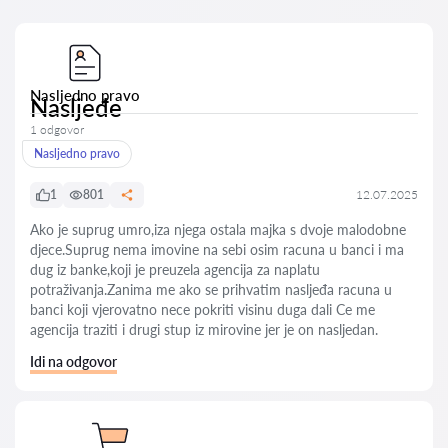
Nasljedno pravo
Nasljeđe
1 odgovor
Nasljedno pravo
1
801
12.07.2025
Ako je suprug umro,iza njega ostala majka s dvoje malodobne
djece.Suprug nema imovine na sebi osim racuna u banci i ma
dug iz banke,koji je preuzela agencija za naplatu
potraživanja.Zanima me ako se prihvatim nasljeđa racuna u
banci koji vjerovatno nece pokriti visinu duga dali Ce me
agencija traziti i drugi stup iz mirovine jer je on nasljedan.
Idi na odgovor