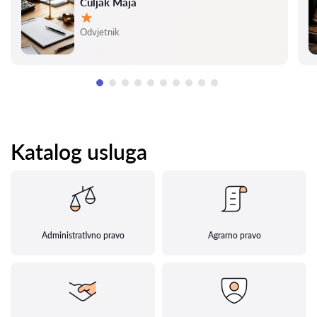
Čuljak Maja
Ocjena:
Odvjetnik
Katalog usluga
Administrativno pravo
Agrarno pravo