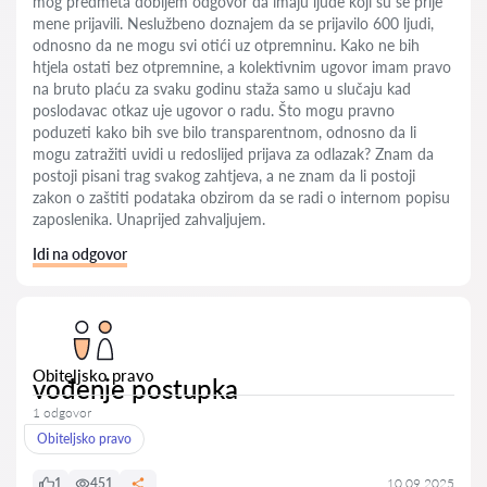
mog predmeta dobijem odgovor da imaju ljude koji su se prije
mene prijavili. Neslužbeno doznajem da se prijavilo 600 ljudi,
odnosno da ne mogu svi otići uz otpremninu. Kako ne bih
htjela ostati bez otpremnine, a kolektivnim ugovor imam pravo
na bruto plaću za svaku godinu staža samo u slučaju kad
poslodavac otkaz uje ugovor o radu. Što mogu pravno
poduzeti kako bih sve bilo transparentnom, odnosno da li
mogu zatražiti uvidi u redoslijed prijava za odlazak? Znam da
postoji pisani trag svakog zahtjeva, a ne znam da li postoji
zakon o zaštiti podataka obzirom da se radi o internom popisu
zaposlenika. Unaprijed zahvaljujem.
Idi na odgovor
Obiteljsko pravo
vođenje postupka
1 odgovor
Obiteljsko pravo
1
451
10.09.2025