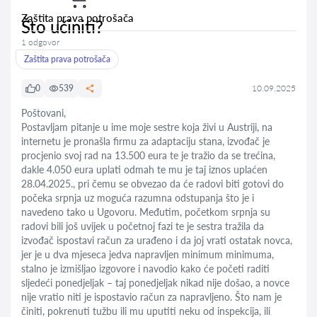
Zaštita prava potrošača
Što učiniti?
1 odgovor
Zaštita prava potrošača
0
539
10.09.2025
Poštovani,
Postavljam pitanje u ime moje sestre koja živi u Austriji, na
internetu je pronašla firmu za adaptaciju stana, izvođač je
procjenio svoj rad na 13.500 eura te je tražio da se trećina,
dakle 4.050 eura uplati odmah te mu je taj iznos uplaćen
28.04.2025., pri čemu se obvezao da će radovi biti gotovi do
počeka srpnja uz moguća razumna odstupanja što je i
navedeno tako u Ugovoru. Međutim, početkom srpnja su
radovi bili još uvijek u početnoj fazi te je sestra tražila da
izvođač ispostavi račun za urađeno i da joj vrati ostatak novca,
jer je u dva mjeseca jedva napravljen minimum minimuma,
stalno je izmišljao izgovore i navodio kako će početi raditi
sljedeći ponedjeljak – taj ponedjeljak nikad nije došao, a novce
nije vratio niti je ispostavio račun za napravljeno. Što nam je
činiti, pokrenuti tužbu ili mu uputiti neku od inspekcija, ili