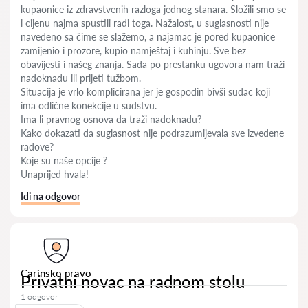
kupaonice iz zdravstvenih razloga jednog stanara. Složili smo se
i cijenu najma spustili radi toga. Nažalost, u suglasnosti nije
navedeno sa čime se slažemo, a najamac je pored kupaonice
zamijenio i prozore, kupio namještaj i kuhinju. Sve bez
obavijesti i našeg znanja. Sada po prestanku ugovora nam traži
nadoknadu ili prijeti tužbom.
Situacija je vrlo komplicirana jer je gospodin bivši sudac koji
ima odlične konekcije u sudstvu.
Ima li pravnog osnova da traži nadoknadu?
Kako dokazati da suglasnost nije podrazumijevala sve izvedene
radove?
Koje su naše opcije ?
Unaprijed hvala!
Idi na odgovor
Carinsko pravo
Privatni novac na radnom stolu
1 odgovor