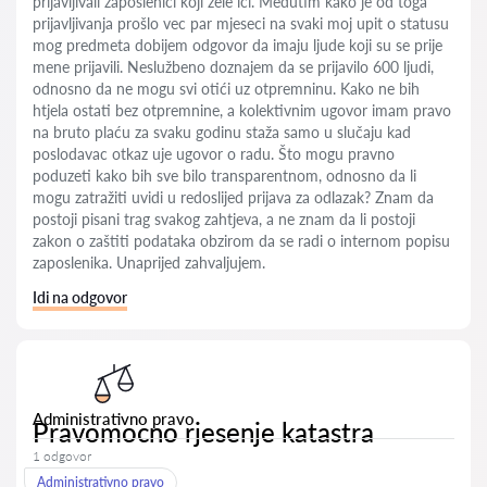
prijavljivali zaposlenici koji žele ići. Međutim kako je od toga
prijavljivanja prošlo vec par mjeseci na svaki moj upit o statusu
mog predmeta dobijem odgovor da imaju ljude koji su se prije
mene prijavili. Neslužbeno doznajem da se prijavilo 600 ljudi,
odnosno da ne mogu svi otići uz otpremninu. Kako ne bih
htjela ostati bez otpremnine, a kolektivnim ugovor imam pravo
na bruto plaću za svaku godinu staža samo u slučaju kad
poslodavac otkaz uje ugovor o radu. Što mogu pravno
poduzeti kako bih sve bilo transparentnom, odnosno da li
mogu zatražiti uvidi u redoslijed prijava za odlazak? Znam da
postoji pisani trag svakog zahtjeva, a ne znam da li postoji
zakon o zaštiti podataka obzirom da se radi o internom popisu
zaposlenika. Unaprijed zahvaljujem.
Idi na odgovor
Administrativno pravo
Pravomocno rjesenje katastra
1 odgovor
Administrativno pravo