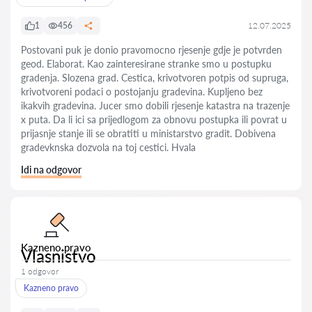
1
456
12.07.2025
Postovani puk je donio pravomocno rjesenje gdje je potvrden
geod. Elaborat. Kao zainteresirane stranke smo u postupku
gradenja. Slozena grad. Cestica, krivotvoren potpis od supruga,
krivotvoreni podaci o postojanju gradevina. Kupljeno bez
ikakvih gradevina. Jucer smo dobili rjesenje katastra na trazenje
x puta. Da li ici sa prijedlogom za obnovu postupka ili povrat u
prijasnje stanje ili se obratiti u ministarstvo gradit. Dobivena
gradevknska dozvola na toj cestici. Hvala
Idi na odgovor
Kazneno pravo
Vlasnistvo
1 odgovor
Kazneno pravo