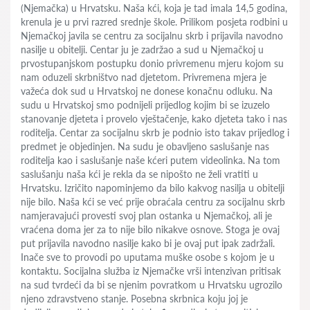
(Njemačka) u Hrvatsku. Naša kći, koja je tad imala 14,5 godina,
krenula je u prvi razred srednje škole. Prilikom posjeta rodbini u
Njemačkoj javila se centru za socijalnu skrb i prijavila navodno
nasilje u obitelji. Centar ju je zadržao a sud u Njemačkoj u
prvostupanjskom postupku donio privremenu mjeru kojom su
nam oduzeli skrbništvo nad djetetom. Privremena mjera je
važeća dok sud u Hrvatskoj ne donese konačnu odluku. Na
sudu u Hrvatskoj smo podnijeli prijedlog kojim bi se izuzelo
stanovanje djeteta i provelo vještačenje, kako djeteta tako i nas
roditelja. Centar za socijalnu skrb je podnio isto takav prijedlog i
predmet je objedinjen. Na sudu je obavljeno saslušanje nas
roditelja kao i saslušanje naše kćeri putem videolinka. Na tom
saslušanju naša kći je rekla da se nipošto ne želi vratiti u
Hrvatsku. Izričito napominjemo da bilo kakvog nasilja u obitelji
nije bilo. Naša kći se već prije obraćala centru za socijalnu skrb
namjeravajući provesti svoj plan ostanka u Njemačkoj, ali je
vraćena doma jer za to nije bilo nikakve osnove. Stoga je ovaj
put prijavila navodno nasilje kako bi je ovaj put ipak zadržali.
Inače sve to provodi po uputama muške osobe s kojom je u
kontaktu. Socijalna služba iz Njemačke vrši intenzivan pritisak
na sud tvrdeći da bi se njenim povratkom u Hrvatsku ugrozilo
njeno zdravstveno stanje. Posebna skrbnica koju joj je