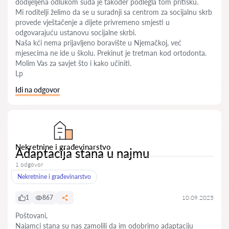
dodijeljena odlukom suda je također podlegla tom pritisku.
Mi roditelji želimo da se u suradnji sa centrom za socijalnu skrb
provede vještačenje a dijete privremeno smjesti u
odgovarajuću ustanovu socijalne skrbi.
Naša kći nema prijavljeno boravište u Njemačkoj, već
mjesecima ne ide u školu. Prekinut je tretman kod ortodonta.
Molim Vas za savjet što i kako učiniti.
Lp
Idi na odgovor
Nekretnine i građevinarstvo
Adaptacija stana u najmu
1 odgovor
Nekretnine i građevinarstvo
1
867
10.09.2025
Poštovani,
Najamci stana su nas zamolili da im odobrimo adaptaciju