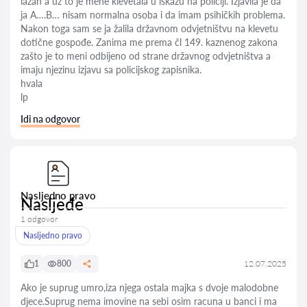
lažan a uz to je mene klevetala u iskazu na policiji. Izjavila je da
ja A….B… nisam normalna osoba i da imam psihičkih problema.
Nakon toga sam se ja žalila državnom odvjetništvu na klevetu
dotične gospođe. Zanima me prema čl 149. kaznenog zakona
zašto je to meni odbijeno od strane državnog odvjetništva a
imaju njezinu izjavu sa policijskog zapisnika.
hvala
lp
Idi na odgovor
Nasljedno pravo
Nasljeđe
1 odgovor
Nasljedno pravo
1
800
12.07.2025
Ako je suprug umro,iza njega ostala majka s dvoje malodobne
djece.Suprug nema imovine na sebi osim racuna u banci i ma