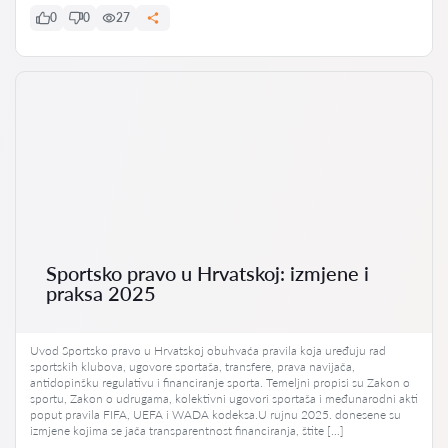
0
0
27
Sportsko pravo u Hrvatskoj: izmjene i
praksa 2025
Uvod Sportsko pravo u Hrvatskoj obuhvaća pravila koja uređuju rad
sportskih klubova, ugovore sportaša, transfere, prava navijača,
antidopinšku regulativu i financiranje sporta. Temeljni propisi su Zakon o
sportu, Zakon o udrugama, kolektivni ugovori sportaša i međunarodni akti
poput pravila FIFA, UEFA i WADA kodeksa.U rujnu 2025. donesene su
izmjene kojima se jača transparentnost financiranja, štite […]