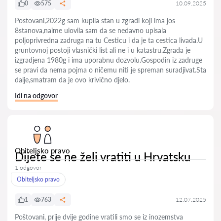
0
575
10.09.2025
Postovani,2022g sam kupila stan u zgradi koji ima jos
8stanova,naime ulovila sam da se nedavno upisala
poljoprivredna zadruga na tu Cesticu i da je ta cestica livada.U
gruntovnoj postoji vlasnički list ali ne i u katastru.Zgrada je
izgradjena 1980g i ima uporabnu dozvolu.Gospodin iz zadruge
se pravi da nema pojma o ničemu niti je spreman suradjivat.Sta
dalje,smatram da je ovo krivično djelo.
Idi na odgovor
Obiteljsko pravo
Dijete se ne želi vratiti u Hrvatsku
1 odgovor
Obiteljsko pravo
1
763
12.07.2025
Poštovani, prije dvije godine vratili smo se iz inozemstva