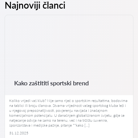
Najnoviji članci
Kako zaštititi sportski brend
Koliko vrijedi vaš klub? Nije samo riječ o sportskim rezultatima, bodovima
na tablici ili broju članova. Stvarna vrijednost vašeg sportskog kluba leži i
u njegovoj prepoznatljivosti, povjerenju navijača i značajnom
komercijalnom potencijalu. U današnjem globaliziranom svijetu, gdje se
natjecanje odvija ne samo na terenu, već i na tržištu suvenira,
sponzorstava i medijske pažnje, pitanje **kako […]
31.12.2025