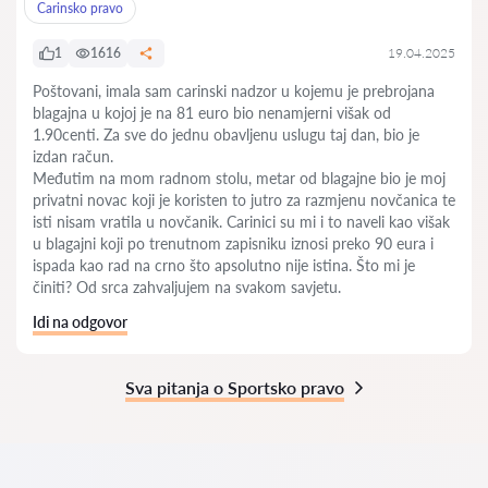
Carinsko pravo
1
1616
19.04.2025
Poštovani, imala sam carinski nadzor u kojemu je prebrojana
blagajna u kojoj je na 81 euro bio nenamjerni višak od
1.90centi. Za sve do jednu obavljenu uslugu taj dan, bio je
izdan račun.
Međutim na mom radnom stolu, metar od blagajne bio je moj
privatni novac koji je koristen to jutro za razmjenu novčanica te
isti nisam vratila u novčanik. Carinici su mi i to naveli kao višak
u blagajni koji po trenutnom zapisniku iznosi preko 90 eura i
ispada kao rad na crno što apsolutno nije istina. Što mi je
činiti? Od srca zahvaljujem na svakom savjetu.
Idi na odgovor
Sva pitanja o Sportsko pravo