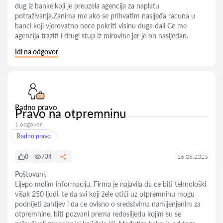
dug iz banke,koji je preuzela agencija za naplatu
potraživanja.Zanima me ako se prihvatim nasljeđa racuna u
banci koji vjerovatno nece pokriti visinu duga dali Ce me
agencija traziti i drugi stup iz mirovine jer je on nasljedan.
Idi na odgovor
Radno pravo
Pravo na otpremninu
1 odgovor
Radno pravo
0
734
16.06.2025
Poštovani,
Lijepo molim informaciju, Firma je najavila da ce biti tehnološki
višak 250 ljudi, te da svi koji žele otići uz otpremninu mogu
podnijeti zahtjev i da ce ovisno o sredstvima namijenjenim za
otpremnine, biti pozvani prema redoslijedu kojim su se