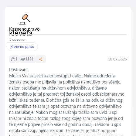
Kazneno pravo
kleveta
1 odgovor
Kazneno pravo
1
1131
10.09.2025
Poštovani,
Molim Vas za svjet kako postupiti dalje., Naime određena
ženska osoba me prijavila na policiji za nametljivo ponašanje,
nakon saslušanja na državnom odvjetništvu, državno
odvjetništvo je taj predmet toj ženskoj osobi odbacilo(naravno
lažni iskazi te žene). Dotična gđa se žalila na odluku državnog
odvjetništva te sam ja opet pozvana na državno odvjetništvo
na saslušanje. Nakon mog saslušanja tražila sam uvid u spi
(nisam ni znala točan razlog zbog kojeg sam pozvana jer je od
te njezine prijave prošlo više od godinu dana). Uvidom u spis
ostala sam zapanjena iskazom te žene jer je iskaz potpuno