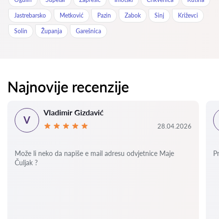
Jastrebarsko
Metković
Pazin
Zabok
Sinj
Križevci
Solin
Županja
Garešnica
Najnovije recenzije
Vladimir Gizdavić
V
28.04.2026
Može li neko da napiše e mail adresu odvjetnice Maje
P
Čuljak ?