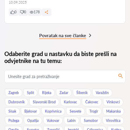
10.09.2025
0
0
178
Povratak na sve članke
Odaberite grad u nastavku da biste prešli na
odvjetnike na tu temu:
Zagreb
Split
Rijeka
Zadar
Šibenik
Varaždin
Dubrovnik
Slavonski Brod
Karlovac
Čakovec
Vinkovci
Sisak
Bjelovar
Koprivnica
Sesvete
Trogir
Makarska
Požega
Opatija
Vukovar
Labin
Samobor
Virovitica
Ogulin
Supetar
Zaprešić
Imotski
Crikvenica
Kutina