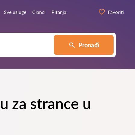
Sve usluge
Članci
Pitanja
Favoriti
Pronađi
ku za strance u