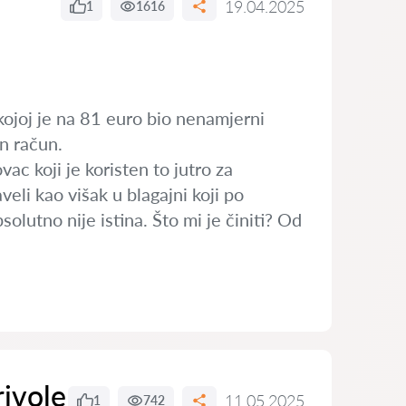
19.04.2025
1
1616
kojoj je na 81 euro bio nenamjerni
an račun.
c koji je koristen to jutro za
veli kao višak u blagajni koji po
olutno nije istina. Što mi je činiti? Od
ivole
11.05.2025
1
742