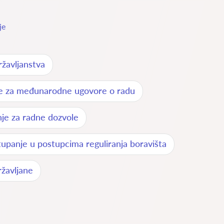
je
žavljanstva
je za međunarodne ugovore o radu
je za radne dozvole
upanje u postupcima reguliranja boravišta
žavljane