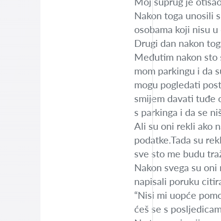
Moj suprug je otišao 
Nakon toga unosili s
osobama koji nisu u 
Drugi dan nakon toga 
Međutim nakon sto s
mom parkingu i da su 
mogu pogledati postoj
smijem davati tuđe 
s parkinga i da se n
Ali su oni rekli ako 
podatke.Tada su rekli
sve sto me budu traži
Nakon svega su oni m
napisali poruku citi
“Nisi mi uopće pomog
ćeš se s posljedica