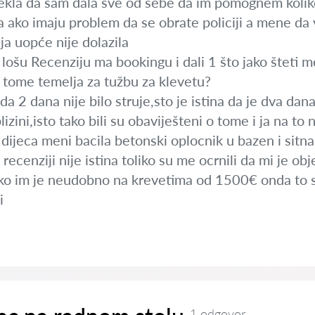
rekla da sam dala sve od sebe da im pomognem koliko
da ako imaju problem da se obrate policiji a mene da v
cija uopće nije dolazila
o lošu Recenziju ma bookingu i dali 1 što jako šteti
u tome temelja za tužbu za klevetu?
 da 2 dana nije bilo struje,sto je istina da je dva dana
blizini,isto tako bili su obaviješteni o tome i ja na to
a dijeca meni bacila betonski oplocnik u bazen i sitna
 recenziji nije istina toliko su me ocrnili da mi je ob
ko im je neudobno na krevetima od 1500€ onda to 
i
1 odgovor