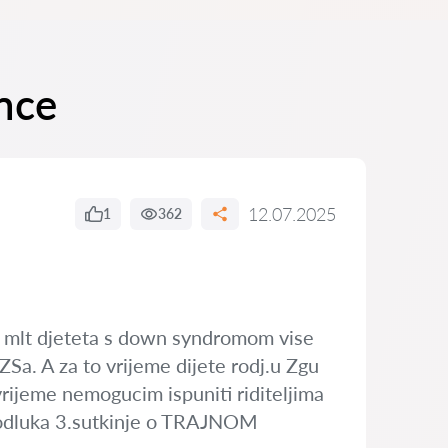
ance
12.07.2025
1
362
ege mlt djeteta s down syndromom vise
Sa. A za to vrijeme dijete rodj.u Zgu
rijeme nemogucim ispuniti riditeljima
se odluka 3.sutkinje o TRAJNOM