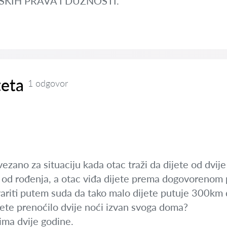
SKIH PRAVA I DUZNOSTI.
teta
1 odgovor
zano za situaciju kada otac traži da dijete od dvije
m od rođenja, a otac viđa dijete prema dogovorenom 
variti putem suda da tako malo dijete putuje 300k
jete prenoćilo dvije noći izvan svoga doma?
ma dvije godine.