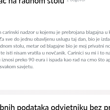
ac na radnom stolu
 carinski nadzor u kojemu je prebrojana blagajna u 
Za sve do jednu obavljenu uslugu taj dan, bio je izd
m stolu, metar od blagajne bio je moj privatni nova
 isti nisam vratila u novčanik. Carinici su mi i to na
iznosi preko 90 eura i ispada kao rad na crno što aps
 svakom savjetu.
bnih podataka odvjetniku bez pr