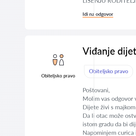
LISENJU RODITELJ
Idi na odgovor
Viđanje dije
Obiteljsko pravo
Obiteljsko pravo
Poštovani,
Molim vas odgovor ve
Dijete živi s majko
Da li otac može ost
istom gradu da bi di
Napominjem curica i