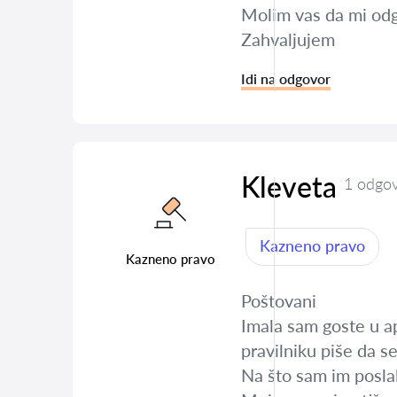
Molim vas da mi odg
Zahvaljujem
Idi na odgovor
Kleveta
1 odgo
Kazneno pravo
Kazneno pravo
Poštovani
Imala sam goste u ap
pravilniku piše da s
Na što sam im poslal