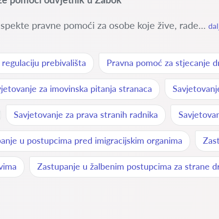
spekte pravne pomoći za osobe koje žive, rade...
dal
egulaciju prebivališta
Pravna pomoć za stjecanje dr
jetovanje za imovinska pitanja stranaca
Savjetovan
Savjetovanje za prava stranih radnika
Savjetovan
anje u postupcima pred imigracijskim organima
Zast
avima
Zastupanje u žalbenim postupcima za strane dr