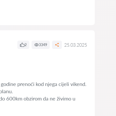
25.03.2025
2
3349
 godine prenoći kod njega cijeli vikend.
planu.
m do 600km obzirom da ne živimo u