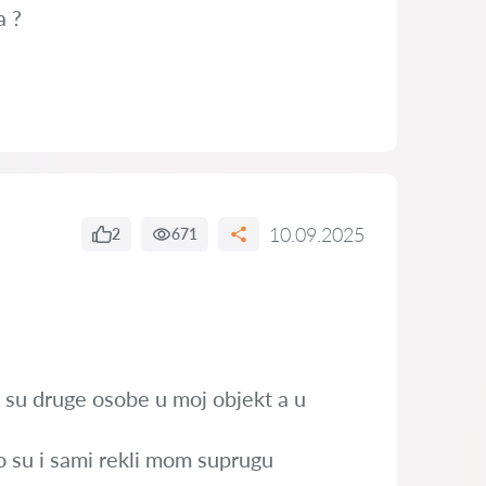
a ?
10.09.2025
2
671
i su druge osobe u moj objekt a u
to su i sami rekli mom suprugu