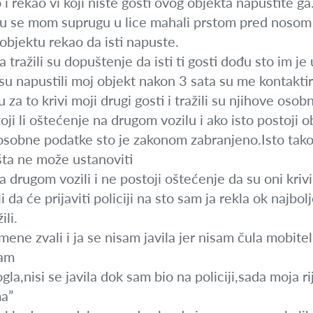
i rekao vi koji niste gosti ovog objekta napustite ga
u se mom suprugu u lice mahali prstom pred nosom i vik
objektu rekao da isti napuste.
tražili su dopuštenje da isti ti gosti dođu sto im je
u napustili moj objekt nakon 3 sata su me kontaktir
za to krivi moji drugi gosti i tražili su njihove oso
i li oštećenje na drugom vozilu i ako isto postoji ob
osobne podatke sto je zakonom zabranjeno.Isto tako
išta ne može ustanoviti
na drugom vozili i ne postoji oštećenje da su oni kriv
 da će prijaviti policiji na sto sam ja rekla ok najbolj
li.
ene zvali i ja se nisam javila jer nisam čula mobitel
ram
la,nisi se javila dok sam bio na policiji,sada moja ri
ma”