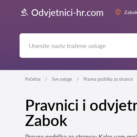
Odvjetnici-hr.com
Zabo
Početna
Sve usluge
Pravna podrška za strance
Pravnici i odvjet
Zabok
Pravna podrška za strance: Kako vam mo