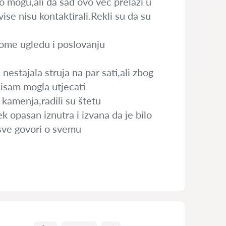
 mogu,ali da sad ovo već prelazi u
ise nisu kontaktirali.Rekli su da su
 mome ugledu i poslovanju
 nestajala struja na par sati,ali zbog
 nisam mogla utjecati
 kamenja,radili su štetu
jek opasan iznutra i izvana da je bilo
sve govori o svemu