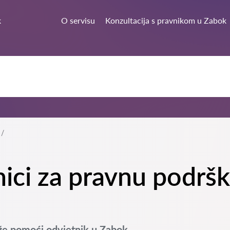
k
O servisu
Konzultacija s pravnikom u Zabok
nici za pravnu podrš
že pomoći odvjetnik u Zabok