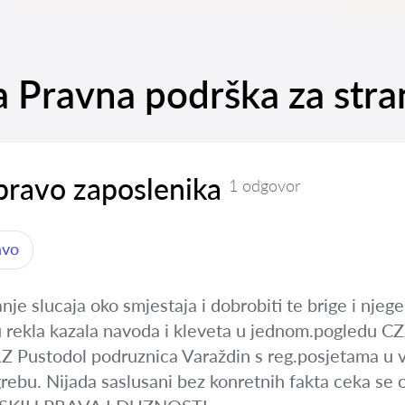
na Pravna podrška za str
 pravo zaposlenika
1 odgovor
avo
anje slucaja oko smjestaja i dobrobiti te brige i nj
 rekla kazala navoda i kleveta u jednom.pogledu CZZ
Z Pustodol podruznica Varaždin s reg.posjetama u v
Zagrebu. Nijada saslusani bez konretnih fakta ceka 