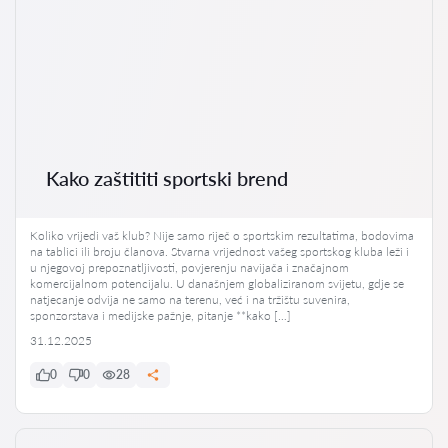
Kako zaštititi sportski brend
Koliko vrijedi vaš klub? Nije samo riječ o sportskim rezultatima, bodovima
na tablici ili broju članova. Stvarna vrijednost vašeg sportskog kluba leži i
u njegovoj prepoznatljivosti, povjerenju navijača i značajnom
komercijalnom potencijalu. U današnjem globaliziranom svijetu, gdje se
natjecanje odvija ne samo na terenu, već i na tržištu suvenira,
sponzorstava i medijske pažnje, pitanje **kako […]
31.12.2025
0
0
28