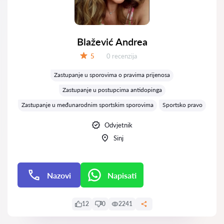
Blažević Andrea
Recenzija:
5
0 recenzija
Ocjena:
Zastupanje u sporovima o pravima prijenosa
Zastupanje u postupcima antidopinga
Zastupanje u međunarodnim sportskim sporovima
Sportsko pravo
Odvjetnik
Sinj
Nazovi
Napisati
Napisati
12
0
2241