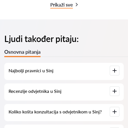
Prikaži sve
Ljudi također pitaju:
Osnovna pitanja
Najbolji pravnici u Sinj
Imamo popis najboljih pravnika u Sinj s potpunim
Recenzije odvjetnika u Sinj
informacijama. Cijene, recenzije, telefonski brojevi i adrese.
Na našoj platformi prikupljamo stvarne recenzije o
Koliko košta konzultacija s odvjetnikom u Sinj?
odvjetnicima. Ne brišemo negativne recenzije niti postoji
mogućnost njihovog lažnog povećavanja.
Konzultacije s odvjetnicima u Sinj kreću se od 50 eur pa