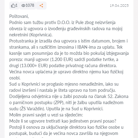
1
1078
19.04.2025
Poštovani,
Podnio sam tužbu protiv D.O.O. iz Pule zbog neizvršenja
obveza iz ugovora o izvođenju građevinskih radova na mojoj
nekretnini (Koprivnica).
Protustranka je izradila dva ugovora s istim datumom, brojem i
strankama, ali s različitim iznosima i IBAN-ima za uplatu. Tek
kasnije sam posumnjao da je to možda bio pokušaj izbjegavanja
poreza: manji ugovor (1.200 EUR) sadrži podatke tvrtke, a
drugi (13.000+ EUR) podatke privatnog računa direktora.
Većina novca uplaćena je upravo direktno njemu kao fizičkoj
osobi.
Sud u Koprivnici se proglasio mjesno nenadležnim, iako su
radovi izvršeni i nastala je šteta upravo na tom području.
Dodijeljena odvjetnica nije u žalbi pozvala na članak 52. Zakona
o parničnom postupku (ZPP), niti je žalbu uputila nadležnom
sudu (ŽS Varaždin). Uputila je na Sud u Koprivnici.
Molim pravni savjet u vezi sa sljedećim:
Može li se ugovore tretirati kao jedinstven pravni posao?
Postoji li osnova za uključivanje direktora kao fizičke osobe u
postupak, budući da je većina novca završila na njegovom