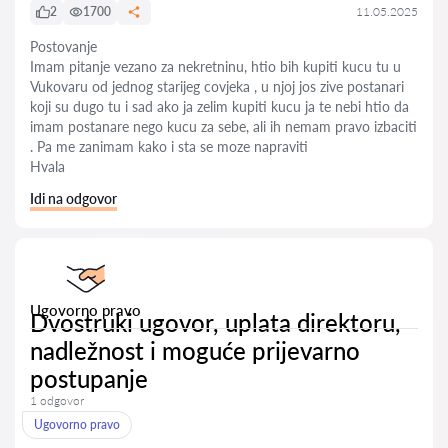
2
1700
11.05.2025
Postovanje
Imam pitanje vezano za nekretninu, htio bih kupiti kucu tu u
Vukovaru od jednog starijeg covjeka , u njoj jos zive postanari
koji su dugo tu i sad ako ja zelim kupiti kucu ja te nebi htio da
imam postanare nego kucu za sebe, ali ih nemam pravo izbaciti
. Pa me zanimam kako i sta se moze napraviti
Hvala
Idi na odgovor
Ugovorno pravo
Dvostruki ugovor, uplata direktoru,
nadležnost i moguće prijevarno
postupanje
1 odgovor
Ugovorno pravo