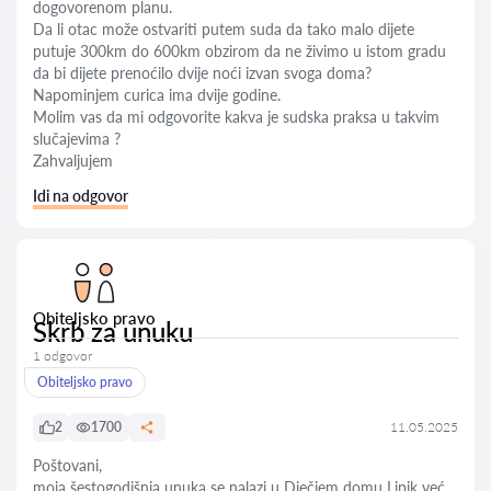
dogovorenom planu.
Da li otac može ostvariti putem suda da tako malo dijete
putuje 300km do 600km obzirom da ne živimo u istom gradu
da bi dijete prenoćilo dvije noći izvan svoga doma?
Napominjem curica ima dvije godine.
Molim vas da mi odgovorite kakva je sudska praksa u takvim
slučajevima ?
Zahvaljujem
Idi na odgovor
Obiteljsko pravo
Skrb za unuku
1 odgovor
Obiteljsko pravo
2
1700
11.05.2025
Poštovani,
moja šestogodišnja unuka se nalazi u Dječjem domu Lipik već