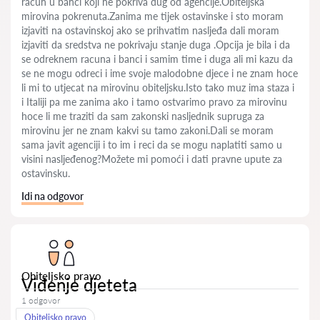
racun u banci koji ne pokriva dug od agencije.Obiteljska
mirovina pokrenuta.Zanima me tijek ostavinske i sto moram
izjaviti na ostavinskoj ako se prihvatim nasljeđa dali moram
izjaviti da sredstva ne pokrivaju stanje duga .Opcija je bila i da
se odreknem racuna i banci i samim time i duga ali mi kazu da
se ne mogu odreci i ime svoje malodobne djece i ne znam hoce
li mi to utjecat na mirovinu obiteljsku.Isto tako muz ima staza i
i Italiji pa me zanima ako i tamo ostvarimo pravo za mirovinu
hoce li me traziti da sam zakonski nasljednik supruga za
mirovinu jer ne znam kakvi su tamo zakoni.Dali se moram
sama javit agenciji i to im i reci da se mogu naplatiti samo u
visini nasljeđenog?Možete mi pomoći i dati pravne upute za
ostavinsku.
Idi na odgovor
Obiteljsko pravo
Viđenje djeteta
1 odgovor
Obiteljsko pravo