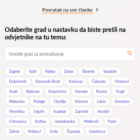
Povratak na sve članke
Odaberite grad u nastavku da biste prešli na
odvjetnike na tu temu:
Zagreb
Split
Rijeka
Zadar
Šibenik
Varaždin
Dubrovnik
Slavonski Brod
Karlovac
Čakovec
Vinkovci
Sisak
Bjelovar
Koprivnica
Sesvete
Rovinj
Trogir
Makarska
Požega
Opatija
Vukovar
Labin
Samobor
Virovitica
Ogulin
Supetar
Zaprešić
Imotski
Crikvenica
Kutina
Jastrebarsko
Metković
Pazin
Zabok
Križevci
Solin
Županja
Garešnica