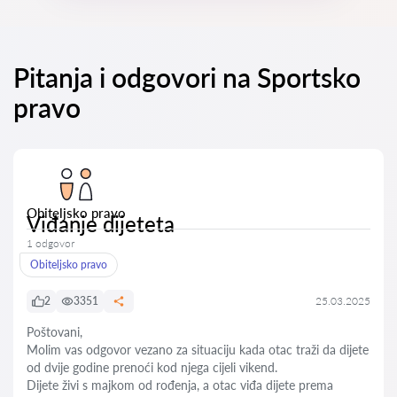
Pitanja i odgovori na Sportsko
pravo
Obiteljsko pravo
Viđanje dijeteta
1 odgovor
Obiteljsko pravo
2
3351
25.03.2025
Poštovani,
Molim vas odgovor vezano za situaciju kada otac traži da dijete
od dvije godine prenoći kod njega cijeli vikend.
Dijete živi s majkom od rođenja, a otac viđa dijete prema