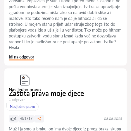
zidovima. Poplavljen je stan i ispod i pored mene. Gospodin ne
pušta vodoinstalatere jer stan iznajmljuje. Tvrtka za upravljanje
zgradom ne poduzima ništa iako su na uvid dobili slike a i
mailove. Isto tako rečeno nam je da je hitnoća ali da se
strpimo. U mojem stanu prijeti udar struje zbog toga što do
plafonjere voda ide a ušla je i u ventilator. Tko može po hitnom
postupku zatvoriti vodu stanu iznad kada već ne dozvoljava
radove i tko je nadležan za ne postupanje po zakonu tvrtke?
Hvala
Idi na odgovor
Nasljedno pravo
Zaštita prava moje djece
1 odgovor
Nasljedno pravo
1
1717
03.06.2025
Muž i ja smo u braku, on ima dvoje djece iz prvog braka, skupa