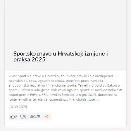
Sportsko pravo u Hrvatskoj: izmjene i
praksa 2025
Uvod Sportsko pravo u Hrvatskoj obuhvaća pravila koja uređuju rad
sportskih klubova, ugovore sportaša, transfere, prava navijača,
antidopinšku regulativu i financiranje sporta. Temeljni propisi su Zakon o
sportu, Zakon o udrugama, kolektivni ugovori sportaša i međunarodni akti
poput pravila FIFA, UEFA i WADA kodeksa.U rujnu 2025. donesene su
izmjene kojima se jača transparentnost financiranja, štite […]
10.09.2025
0
0
179