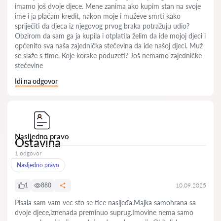
imamo još dvoje djece. Mene zanima ako kupim stan na svoje
ime i ja plaćam kredit, nakon moje i muževe smrti kako
spriječiti da djeca iz njegovog prvog braka potražuju udio?
Obzirom da sam ga ja kupila i otplatila želim da ide mojoj djeci i
općenito sva naša zajednička stečevina da ide našoj djeci. Muž
se slaže s time. Koje korake poduzeti? Još nemamo zajedničke
stečevine
Idi na odgovor
Nasljedno pravo
Ostavina
1 odgovor
Nasljedno pravo
1
880
10.09.2025
Pisala sam vam vec sto se tice nasljeđa.Majka samohrana sa
dvoje djece,iznenada preminuo suprug.Imovine nema samo