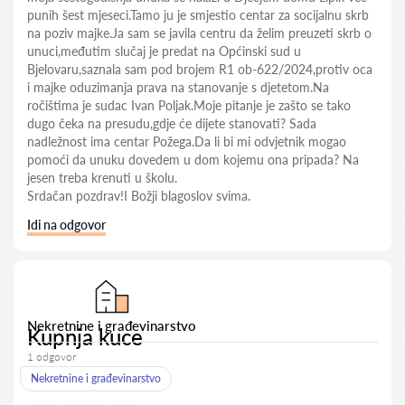
punih šest mjeseci.Tamo ju je smjestio centar za socijalnu skrb
na poziv majke.Ja sam se javila centru da želim preuzeti skrb o
unuci,međutim slučaj je predat na Općinski sud u
Bjelovaru,saznala sam pod brojem R1 ob-622/2024,protiv oca
i majke oduzimanja prava na stanovanje s djetetom.Na
ročištima je sudac Ivan Poljak.Moje pitanje je zašto se tako
dugo čeka na presudu,gdje će dijete stanovati? Sada
nadležnost ima centar Požega.Da li bi mi odvjetnik mogao
pomoći da unuku dovedem u dom kojemu ona pripada? Na
jesen treba krenuti u školu.
Srdačan pozdrav!I Božji blagoslov svima.
Idi na odgovor
Nekretnine i građevinarstvo
Kupnja kuce
1 odgovor
Nekretnine i građevinarstvo