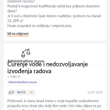
osobnom računu?
Postoji li mogućnost kvalifikacije radnji kao prijevare (kazneno
djelo)?
Je li sud u Koprivnici ipak mjesno nadležan, pozivom na članak
52. ZPP-a?
Hvala unaprijed na mišljenju i smjernicama.
Idi na odgovor
Administrativno pravo
Curenje vode i nedozvoljavanje
izvođenja radova
1 odgovor
Administrativno pravo
0
656
12.07.2025
Poštovani, iz stana iznad mene u moje kupatilo svakodnevno
propušta kroz strop oko dvije litre vode i isto tako slijeva se po