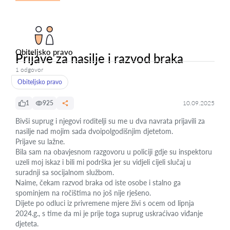
Obiteljsko pravo
Prijave za nasilje i razvod braka
1 odgovor
Obiteljsko pravo
1
925
10.09.2025
Bivši suprug i njegovi roditelji su me u dva navrata prijavili za
nasilje nad mojim sada dvoipolgodišnjim djetetom.
Prijave su lažne.
Bila sam na obavjesnom razgovoru u policiji gdje su inspektoru
uzeli moj iskaz i bili mi podrška jer su vidjeli cijeli slučaj u
suradnji sa socijalnom službom.
Naime, čekam razvod braka od iste osobe i stalno ga
spominjem na ročištima no još nije rješeno.
Dijete po odluci iz privremene mjere živi s ocem od lipnja
2024.g., s time da mi je prije toga suprug uskraćivao viđanje
djeteta.