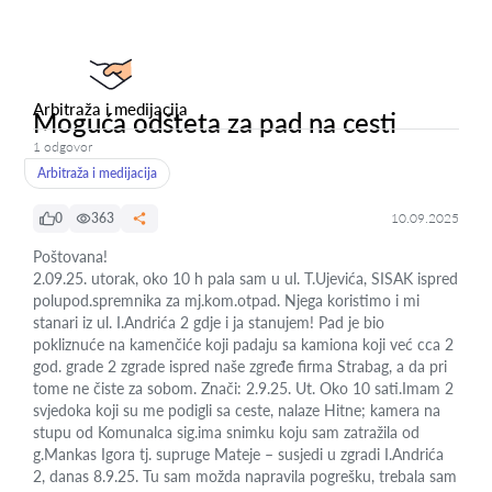
Arbitraža i medijacija
Moguća odšteta za pad na cesti
1 odgovor
Arbitraža i medijacija
0
363
10.09.2025
Poštovana!
2.09.25. utorak, oko 10 h pala sam u ul. T.Ujevića, SISAK ispred
polupod.spremnika za mj.kom.otpad. Njega koristimo i mi
stanari iz ul. I.Andrića 2 gdje i ja stanujem! Pad je bio
pokliznuće na kamenčiće koji padaju sa kamiona koji već cca 2
god. grade 2 zgrade ispred naše zgređe firma Strabag, a da pri
tome ne čiste za sobom. Znači: 2.9.25. Ut. Oko 10 sati.Imam 2
svjedoka koji su me podigli sa ceste, nalaze Hitne; kamera na
stupu od Komunalca sig.ima snimku koju sam zatražila od
g.Mankas Igora tj. supruge Mateje – susjedi u zgradi I.Andrića
2, danas 8.9.25. Tu sam možda napravila pogrešku, trebala sam