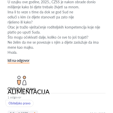
U ozujku ove godine, 2025., CZSS je nakon obrade donio
mišljenje kako bi djete trebalo živjeti sa mnom.
Ima li to veze s time da dok se god Sud ne
odluči s kim će dijete stanovati pa zato nije
riješeno ili kako?
Otac je tražio vještačenje roditeljskih kompetemcija koje nije
platio po uputi Suda.
Što mogu očekivati dalje, koliko će sve to još trajati?
Ne želim da me se povezuje s njim a dijete zaslužuje da ima
mene kao majku.
Hvala.
Idi na odgovor
Obiteljsko pravo
ALIMENTACIJA
1 odgovor
Obiteljsko pravo