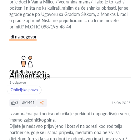
prije doći k Vama Milice / Vedranina mama/. Tako je to kad si
pošten i ništa ne kalkuliraš..mislim da će snimku obrisati, jer se
zgrade grade po Ugovoru sa Gradom Siskom, a Mankas I. radi
u gradskoj firmi! Ništa ne prejudiciram…. da li me možete
primiti? M.OTIĆ 098/196-48-44
Idi na odgovor
Obiteljsko pravo
Alimentacija
1 odgovor
Obiteljsko pravo
0
1441
16.06.2025
Izvanbračna partnerica odlučila je prekinuti dugogodišnju vezu,
imamo zajedničkog sina.
Dijete je nedavno prijavljeno i boravi na adresi kod roditelja
partnerice, gdje se i sama prijavila, međutim ona ne živi sa
djetetom (no viđa ga uredno) te odnedavno ima i novu vezu /