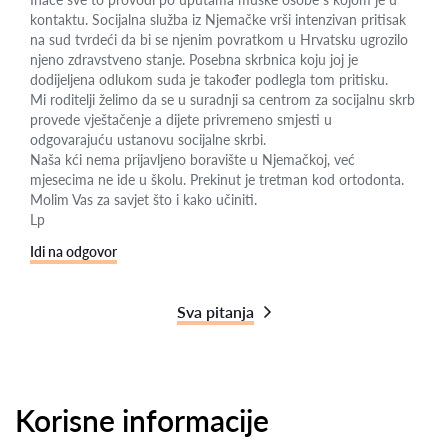
kontaktu. Socijalna služba iz Njemačke vrši intenzivan pritisak
na sud tvrdeći da bi se njenim povratkom u Hrvatsku ugrozilo
njeno zdravstveno stanje. Posebna skrbnica koju joj je
dodijeljena odlukom suda je također podlegla tom pritisku.
Mi roditelji želimo da se u suradnji sa centrom za socijalnu skrb
provede vještačenje a dijete privremeno smjesti u
odgovarajuću ustanovu socijalne skrbi.
Naša kći nema prijavljeno boravište u Njemačkoj, već
mjesecima ne ide u školu. Prekinut je tretman kod ortodonta.
Molim Vas za savjet što i kako učiniti.
Lp
Idi na odgovor
Sva pitanja
Korisne informacije