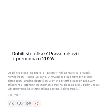
Dobili ste otkaz? Prava, rokovi i
otpremnina u 2026
Dobili ste otkaz i ne znate je li zakonit? Rok za reakciju je kratak i
nemilosrdan — samo 15 dana. U Hrvatskoj otkaz mora biti pisani,
obrazložen i uredno dostavljen, a ovisno o vrsti otkaza pripada vam
otkazni rok i otpremnina (najmanje trećina plaće za svaku godinu rada).
Objašnjavamo koje vrste otkaza postoje, koliko traje […]
7.08.2026
0
0
8