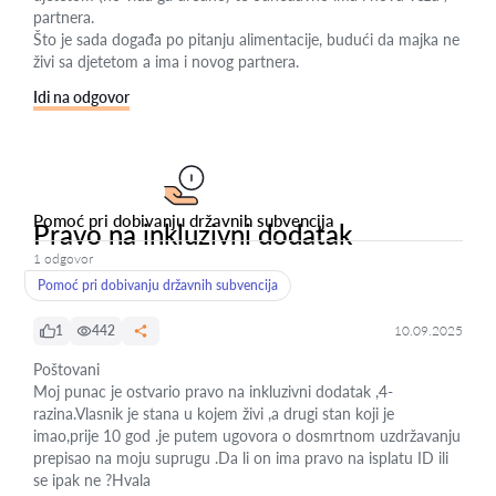
partnera.
Što je sada događa po pitanju alimentacije, budući da majka ne
živi sa djetetom a ima i novog partnera.
Idi na odgovor
Pomoć pri dobivanju državnih subvencija
Pravo na inkluzivni dodatak
1 odgovor
Pomoć pri dobivanju državnih subvencija
1
442
10.09.2025
Poštovani
Moj punac je ostvario pravo na inkluzivni dodatak ,4-
razina.Vlasnik je stana u kojem živi ,a drugi stan koji je
imao,prije 10 god .je putem ugovora o dosmrtnom uzdržavanju
prepisao na moju suprugu .Da li on ima pravo na isplatu ID ili
se ipak ne ?Hvala