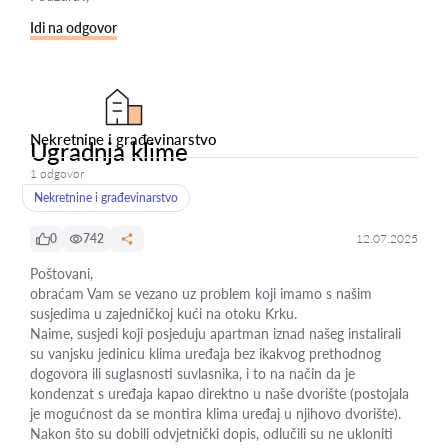
Idi na odgovor
Nekretnine i građevinarstvo
Ugradnja klime
1 odgovor
Nekretnine i građevinarstvo
0
742
12.07.2025
Poštovani,
obraćam Vam se vezano uz problem koji imamo s našim
susjedima u zajedničkoj kući na otoku Krku.
Naime, susjedi koji posjeduju apartman iznad našeg instalirali
su vanjsku jedinicu klima uređaja bez ikakvog prethodnog
dogovora ili suglasnosti suvlasnika, i to na način da je
kondenzat s uređaja kapao direktno u naše dvorište (postojala
je mogućnost da se montira klima uređaj u njihovo dvorište).
Nakon što su dobili odvjetnički dopis, odlučili su ne ukloniti