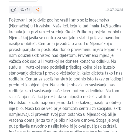
1
765
12.07.2025
Poštovani, prije dvije godine vratili smo se iz inozemstva
(Njemačka) u Hrvatsku. Naša kći, koja je tad imala 14,5 godina,
krenula je u prvi razred srednje škole. Prilikom posjeta rodbini u
Njemačkoj javila se centru za socijalnu skrb i prijavila navodno
nasilje u obitelji. Centar ju je zadržao a sud u Njemačkoj u
prvostupanjskom postupku donio privremenu mjeru kojom su
nam oduzeli skrbništvo nad djetetom. Privremena mjera je
važeća dok sud u Hrvatskoj ne donese konačnu odluku. Na
sudu u Hrvatskoj smo podnijeli prijedlog kojim bi se izuzelo
stanovanje djeteta i provelo vještačenje, kako djeteta tako i nas
roditelja. Centar za socijalnu skrb je podnio isto takav prijedlog i
predmet je objedinjen. Na sudu je obavljeno saslušanje nas
roditelja kao i saslušanje naše kćeri putem videolinka. Na tom
saslušanju naša kći je rekla da se nipošto ne želi vratiti u
Hrvatsku. Izričito napominjemo da bilo kakvog nasilja u obitelji
nije bilo. Naša kći se već prije obraćala centru za socijalnu skrb
namjeravajući provesti svoj plan ostanka u Njemačkoj, ali je
vraćena doma jer za to nije bilo nikakve osnove. Stoga je ovaj
put prijavila navodno nasilje kako bi je ovaj put ipak zadržali.
Inače sve to provodi po uputama muške osobe s kojom je u