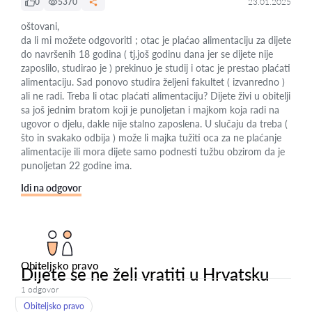
0
5370
23.01.2025
oštovani,
da li mi možete odgovoriti ; otac je plaćao alimentaciju za dijete
do navršenih 18 godina ( tj.još godinu dana jer se dijete nije
zaposlilo, studirao je ) prekinuo je studij i otac je prestao plaćati
alimentaciju. Sad ponovo studira željeni fakultet ( izvanredno )
ali ne radi. Treba li otac plaćati alimentaciju? Dijete živi u obitelji
sa još jednim bratom koji je punoljetan i majkom koja radi na
ugovor o djelu, dakle nije stalno zaposlena. U slučaju da treba (
što in svakako odbija ) može li majka tužiti oca za ne plaćanje
alimentacije ili mora dijete samo podnesti tužbu obzirom da je
punoljetan 22 godine ima.
Idi na odgovor
Obiteljsko pravo
Dijete se ne želi vratiti u Hrvatsku
1 odgovor
Obiteljsko pravo