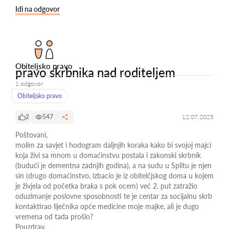
Idi na odgovor
Obiteljsko pravo
pravo skrbnika nad roditeljem
1 odgovor
Obiteljsko pravo
2
547
12.07.2025
Poštovani,
molim za savjet i hodogram daljnjih koraka kako bi svojoj majci
koja živi sa mnom u domaćinstvu postala i zakonski skrbnik
(budući je dementna zadnjih godina), a na sudu u Splitu je njen
sin (drugo domaćinstvo, izbacio je iz obitelčjskog doma u kojem
je živjela od početka braka s pok ocem) već 2. put zatražio
oduzimanje poslovne sposobnosti te je centar za socijalnu skrb
kontaktirao liječnika opće medicine moje majke, ali je dugo
vremena od tada prošlo?
Pouzdrav,