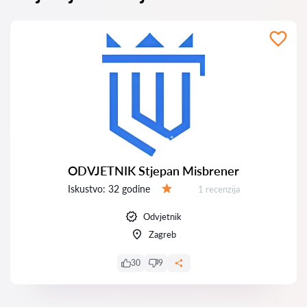
ODVJETNIK Stjepan Misbrener
Iskustvo:
32 godine
Recenzija:
1 recenzija
Ocjena:
Odvjetnik
Zagreb
30
9