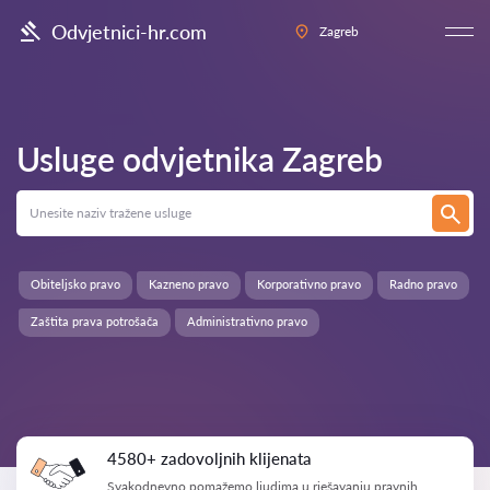
Odvjetnici-hr.com
Zagreb
Usluge odvjetnika
Zagreb
Obiteljsko pravo
Kazneno pravo
Korporativno pravo
Radno pravo
Zaštita prava potrošača
Administrativno pravo
4580+ zadovoljnih klijenata
Svakodnevno pomažemo ljudima u rješavanju pravnih