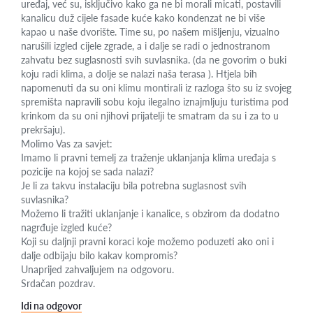
uređaj, već su, isključivo kako ga ne bi morali micati, postavili
kanalicu duž cijele fasade kuće kako kondenzat ne bi više
kapao u naše dvorište. Time su, po našem mišljenju, vizualno
narušili izgled cijele zgrade, a i dalje se radi o jednostranom
zahvatu bez suglasnosti svih suvlasnika. (da ne govorim o buki
koju radi klima, a dolje se nalazi naša terasa ). Htjela bih
napomenuti da su oni klimu montirali iz razloga što su iz svojeg
spremišta napravili sobu koju ilegalno iznajmljuju turistima pod
krinkom da su oni njihovi prijatelji te smatram da su i za to u
prekršaju).
Molimo Vas za savjet:
Imamo li pravni temelj za traženje uklanjanja klima uređaja s
pozicije na kojoj se sada nalazi?
Je li za takvu instalaciju bila potrebna suglasnost svih
suvlasnika?
Možemo li tražiti uklanjanje i kanalice, s obzirom da dodatno
nagrđuje izgled kuće?
Koji su daljnji pravni koraci koje možemo poduzeti ako oni i
dalje odbijaju bilo kakav kompromis?
Unaprijed zahvaljujem na odgovoru.
Srdačan pozdrav.
Idi na odgovor