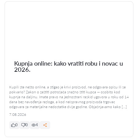
Kupnja online: kako vratiti robu i novac u
2026.
Kupili ste nešto online, a stigao je krivi proizvod, ne odgovara opisu ili se
pokvario? Zakon o zaštiti potrošača snažno štiti kupca — osobito kod
kupnje na daljinu. Imate pravo na jednostrani raskid ugovora u roku od 14
dana bez navođenja razloga, a kod neispravnog proizvoda trgovac
odgovara za materijalne nedostatke dvije godine. Objašnjavamo kako […]
7.08.2026
0
0
4