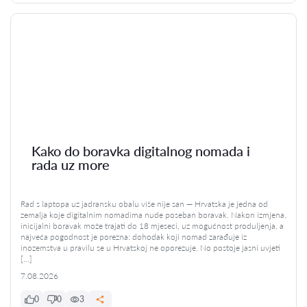
Kako do boravka digitalnog nomada i
rada uz more
Rad s laptopa uz jadransku obalu više nije san — Hrvatska je jedna od
zemalja koje digitalnim nomadima nude poseban boravak. Nakon izmjena,
inicijalni boravak može trajati do 18 mjeseci, uz mogućnost produljenja, a
najveća pogodnost je porezna: dohodak koji nomad zarađuje iz
inozemstva u pravilu se u Hrvatskoj ne oporezuje. No postoje jasni uvjeti
[…]
7.08.2026
0
0
3