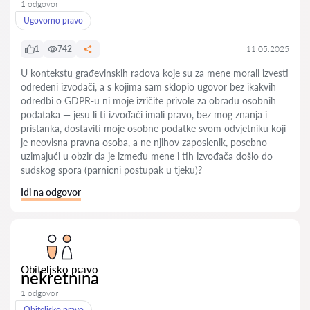
1 odgovor
Ugovorno pravo
1
742
11.05.2025
U kontekstu građevinskih radova koje su za mene morali izvesti
određeni izvođači, a s kojima sam sklopio ugovor bez ikakvih
odredbi o GDPR-u ni moje izričite privole za obradu osobnih
podataka — jesu li ti izvođači imali pravo, bez mog znanja i
pristanka, dostaviti moje osobne podatke svom odvjetniku koji
je neovisna pravna osoba, a ne njihov zaposlenik, posebno
uzimajući u obzir da je između mene i tih izvođača došlo do
sudskog spora (parnicni postupak u tjeku)?
Idi na odgovor
Obiteljsko pravo
nekretnina
1 odgovor
Obiteljsko pravo