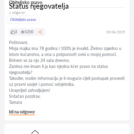
Obiteljsko pravo
Status njegovatelja
1 odgovor
Obiteljsko pravo
3
1250
03.06.2025
Poštovani,
Moja majka ima 78 godina i 100% je invalid. Živimo zajedno u
istom kućanstvu, a ona u potpunosti ovisi o mojoj pomoći.
Brinem se za nju 24 sata dnevno.
Zanima me imam li ja kao njezina kćer pravo na status
njegovatelja?
Također, molim informaciju je li moguće cijeli postupak provesti
uz pravni savjet i pomoć odvjetnika.
Unaprijed zahvaljujem!
Srdačan pozdrav,
Tamara
Idi na odgovor