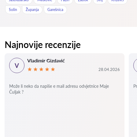
Solin
Županja
Garešnica
Najnovije recenzije
Vladimir Gizdavić
V
28.04.2026
Može li neko da napiše e mail adresu odvjetnice Maje
P
Čuljak ?