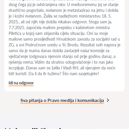
zbog čega joj je odstranjena oko. U međuvremenu joj se stanje
drastično pogoršalo, melanom je metastazirao na jetru i dobila
je i kožni melanom. Žalila se nadležnom ministarstvu 18. 5.
2025., ali od njih nije dobila nikakav odgovor. Stoga sam ja,
7.7.2025. započela mailom prepisku s kabinetom ministra
Piletića u kojoj sam objasnila cijelu situaciju. Oni su moje
mailove samo prosljeđivati Hrvatskom zavodu za socijalni rad u
ZG, a ovi Područnom uredu u Sl. Brodu. Rezultat svih napora je
samo da je mama danas dobila zastarjeli nalaz komisije za
vještačenje (odgovara njenom stanju od prije godinu dana), a
rješenja nema. Vidim da strašno odugovlačenje i to nas jako
iscrpljuje. Danas sam se žalila i Vladi RH, ali vjerujem da neće
biti koristi. Da li da ih tužimo? Što nam savjetujete?
Idi na odgovor
Sva pitanja o Pravo medija i komunikacija