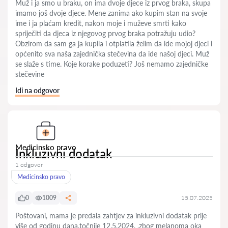
Muž i ja smo u braku, on ima dvoje djece iz prvog braka, skupa
imamo još dvoje djece. Mene zanima ako kupim stan na svoje
ime i ja plaćam kredit, nakon moje i muževe smrti kako
spriječiti da djeca iz njegovog prvog braka potražuju udio?
Obzirom da sam ga ja kupila i otplatila želim da ide mojoj djeci i
općenito sva naša zajednička stečevina da ide našoj djeci. Muž
se slaže s time. Koje korake poduzeti? Još nemamo zajedničke
stečevine
Idi na odgovor
Medicinsko pravo
Inkluzivni dodatak
1 odgovor
Medicinsko pravo
0
1009
15.07.2025
Poštovani, mama je predala zahtjev za inkluzivni dodatak prije
više od godinu dana,točnije 12.5.2024. ,zbog melanoma oka