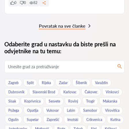
0
0
82
Povratak na sve članke
Odaberite grad u nastavku da biste prešli na
odvjetnike na tu temu:
Zagreb
Split
Rijeka
Zadar
Šibenik
Varaždin
Dubrovnik
Slavonski Brod
Karlovac
Čakovec
Vinkovci
Sisak
Koprivnica
Sesvete
Rovinj
Trogir
Makarska
Požega
Opatija
Vukovar
Labin
Samobor
Virovitica
Ogulin
Supetar
Zaprešić
Imotski
Crikvenica
Kutina
Jastrebarsko
Metković
Pazin
Zabok
Sinj
Križevci