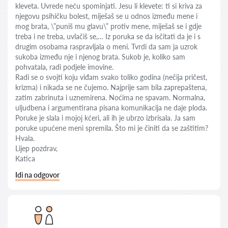
kleveta. Uvrede neću spominjati. Jesu li klevete: ti si kriva za
njegovu psihičku bolest, miješaš se u odnos između mene i
mog brata, \”puniš mu glavu\” protiv mene, miješaš se i gdje
treba i ne treba, uvlačiš se,… Iz poruka se da isčitati da je i s
drugim osobama raspravljala o meni. Tvrdi da sam ja uzrok
sukoba između nje i njenog brata. Sukob je, koliko sam
pohvatala, radi podjele imovine.
Radi se o svojti koju viđam svako toliko godina (nečija pričest,
krizma) i nikada se ne čujemo. Najprije sam bila zaprepaštena,
zatim zabrinuta i uznemirena. Noćima ne spavam. Normalna,
uljudbena i argumentirana pisana komunikacija ne daje ploda.
Poruke je slala i mojoj kćeri, ali ih je ubrzo izbrisala. Ja sam
poruke upućene meni spremila. Što mi je činiti da se zaštitim?
Hvala.
Lijep pozdrav,
Katica
Idi na odgovor