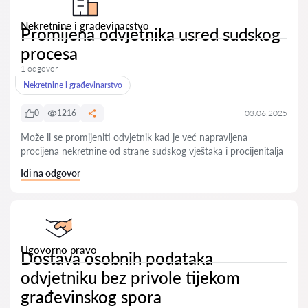
Nekretnine i građevinarstvo
Promijena odvjetnika usred sudskog
procesa
1 odgovor
Nekretnine i građevinarstvo
0
1216
03.06.2025
Može li se promijeniti odvjetnik kad je već napravljena
procijena nekretnine od strane sudskog vještaka i procijenitalja
Idi na odgovor
Ugovorno pravo
Dostava osobnih podataka
odvjetniku bez privole tijekom
građevinskog spora