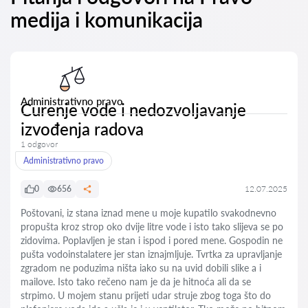
medija i komunikacija
Administrativno pravo
Curenje vode i nedozvoljavanje
izvođenja radova
1 odgovor
Administrativno pravo
0
656
12.07.2025
Poštovani, iz stana iznad mene u moje kupatilo svakodnevno
propušta kroz strop oko dvije litre vode i isto tako slijeva se po
zidovima. Poplavljen je stan i ispod i pored mene. Gospodin ne
pušta vodoinstalatere jer stan iznajmljuje. Tvrtka za upravljanje
zgradom ne poduzima ništa iako su na uvid dobili slike a i
mailove. Isto tako rečeno nam je da je hitnoća ali da se
strpimo. U mojem stanu prijeti udar struje zbog toga što do