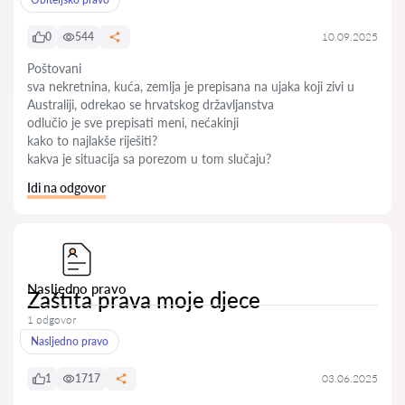
0
544
10.09.2025
Poštovani
sva nekretnina, kuća, zemlja je prepisana na ujaka koji zivi u
Australiji, odrekao se hrvatskog državljanstva
odlučio je sve prepisati meni, nećakinji
kako to najlakše riješiti?
kakva je situacija sa porezom u tom slučaju?
Idi na odgovor
Nasljedno pravo
Zaštita prava moje djece
1 odgovor
Nasljedno pravo
1
1717
03.06.2025