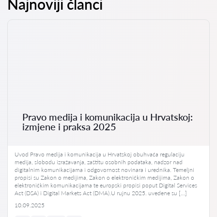
Najnoviji članci
Pravo medija i komunikacija u Hrvatskoj:
izmjene i praksa 2025
Uvod Pravo medija i komunikacija u Hrvatskoj obuhvaća regulaciju
medija, slobodu izražavanja, zaštitu osobnih podataka, nadzor nad
digitalnim komunikacijama i odgovornost novinara i urednika. Temeljni
propisi su Zakon o medijima, Zakon o elektroničkim medijima, Zakon o
elektroničkim komunikacijama te europski propisi poput Digital Services
Act (DSA) i Digital Markets Act (DMA).U rujnu 2025. uvedene su […]
10.09.2025