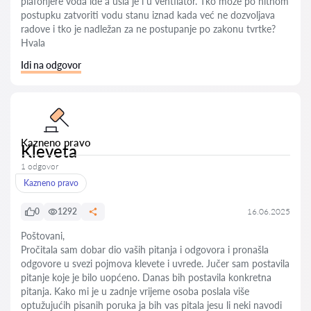
plafonjere voda ide a ušla je i u ventilator. Tko može po hitnom
postupku zatvoriti vodu stanu iznad kada već ne dozvoljava
radove i tko je nadležan za ne postupanje po zakonu tvrtke?
Hvala
Idi na odgovor
Kazneno pravo
Kleveta
1 odgovor
Kazneno pravo
0
1292
16.06.2025
Poštovani,
Pročitala sam dobar dio vaših pitanja i odgovora i pronašla
odgovore u svezi pojmova klevete i uvrede. Jučer sam postavila
pitanje koje je bilo uopćeno. Danas bih postavila konkretna
pitanja. Kako mi je u zadnje vrijeme osoba poslala više
optužujućih pisanih poruka ja bih vas pitala jesu li neki navodi