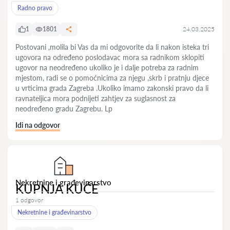
Radno pravo
1
1801
24.03.2025
Postovani ,molila bi Vas da mi odgovorite da li nakon isteka tri
ugovora na određeno poslodavac mora sa radnikom sklopiti
ugovor na neodređeno ukoliko je i dalje potreba za radnim
mjestom, radi se o pomoćnicima za njegu ,skrb i pratnju djece
u vrticima grada Zagreba .Ukoliko imamo zakonski pravo da li
ravnateljica mora podnijeti zahtjev za suglasnost za
neodređeno gradu Zagrebu. Lp
Idi na odgovor
Nekretnine i građevinarstvo
KUPNJA KUĆE
1 odgovor
Nekretnine i građevinarstvo