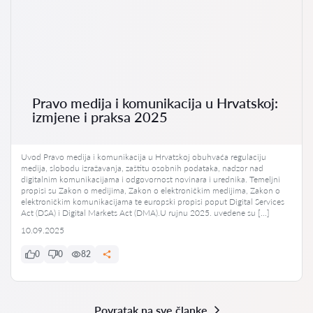
Pravo medija i komunikacija u Hrvatskoj:
izmjene i praksa 2025
Uvod Pravo medija i komunikacija u Hrvatskoj obuhvaća regulaciju
medija, slobodu izražavanja, zaštitu osobnih podataka, nadzor nad
digitalnim komunikacijama i odgovornost novinara i urednika. Temeljni
propisi su Zakon o medijima, Zakon o elektroničkim medijima, Zakon o
elektroničkim komunikacijama te europski propisi poput Digital Services
Act (DSA) i Digital Markets Act (DMA).U rujnu 2025. uvedene su […]
10.09.2025
0
0
82
Povratak na sve članke