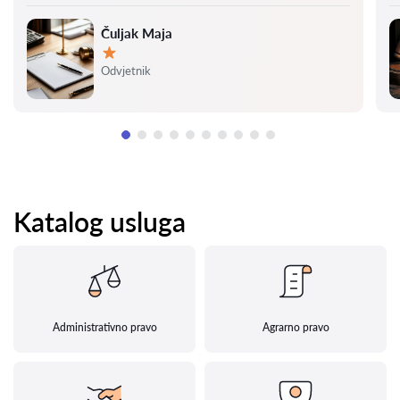
Čuljak Maja
Ocjena:
Odvjetnik
Katalog usluga
Administrativno pravo
Agrarno pravo