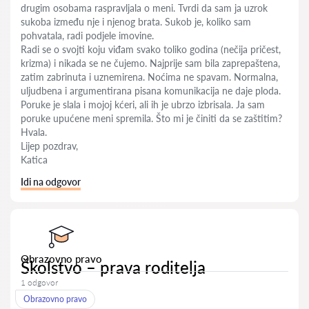
drugim osobama raspravljala o meni. Tvrdi da sam ja uzrok
sukoba između nje i njenog brata. Sukob je, koliko sam
pohvatala, radi podjele imovine.
Radi se o svojti koju viđam svako toliko godina (nečija pričest,
krizma) i nikada se ne čujemo. Najprije sam bila zaprepaštena,
zatim zabrinuta i uznemirena. Noćima ne spavam. Normalna,
uljudbena i argumentirana pisana komunikacija ne daje ploda.
Poruke je slala i mojoj kćeri, ali ih je ubrzo izbrisala. Ja sam
poruke upućene meni spremila. Što mi je činiti da se zaštitim?
Hvala.
Lijep pozdrav,
Katica
Idi na odgovor
Obrazovno pravo
Školstvo – prava roditelja
1 odgovor
Obrazovno pravo