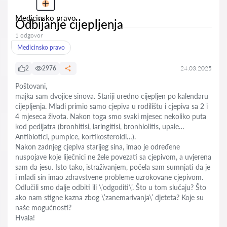
Medicinsko pravo
Odbijanje cijepljenja
1 odgovor
Medicinsko pravo
2
2976
24.03.2025
Poštovani,
majka sam dvojice sinova. Stariji uredno cijepljen po kalendaru
cijepljenja. Mlađi primio samo cjepiva u rodilištu i cjepiva sa 2 i
4 mjeseca života. Nakon toga smo svaki mjesec nekoliko puta
kod pedijatra (bronhitisi, laringitisi, bronhiolitis, upale…
Antibiotici, pumpice, kortikosteroidi…).
Nakon zadnjeg cjepiva starijeg sina, imao je određene
nuspojave koje liječnici ne žele povezati sa cjepivom, a uvjerena
sam da jesu. Isto tako, istraživanjem, počela sam sumnjati da je
i mlađi sin imao zdravstvene probleme uzrokovane cjepivom.
Odlučili smo dalje odbiti ili \’odgoditi\’. Što u tom slučaju? Što
ako nam stigne kazna zbog \’zanemarivanja\’ djeteta? Koje su
naše mogućnosti?
Hvala!