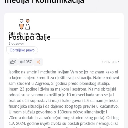
Obiteljsko pravo
Postupci dalje
1 odgovor
Obiteljsko pravo
0
1057
12.07.2025
Isprike na smetnji međutim javljam Vam se jer ne znam kako ni
u kojem smjeru krenuti za riješiti svoju situaciju. Naime redovni
sam student u Zagrebu, 3. godina preddiplomskog studija.
Imam 23 godine i živim sa majkom i sestrom. Naime obiteljski
odnosi su se veoma narušili prije 10 mjeseci kada smo se ja i
brat odlučili suprostaviti majci kako govori laži da nam je teška
financijska situacija i da dajemo zbog toga previše u kućanstvo.
U mom slučaju govorimo o 130eura očeve alimentacije i
70eura dodatnih za račune(od mog studentskog posla). Od tog
1.9. 2024. godine uvjeti života su postali praktički nemogući za