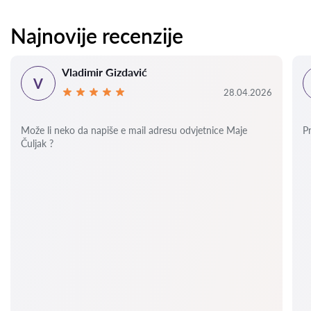
Najnovije recenzije
Vladimir Gizdavić
V
28.04.2026
Može li neko da napiše e mail adresu odvjetnice Maje
P
Čuljak ?