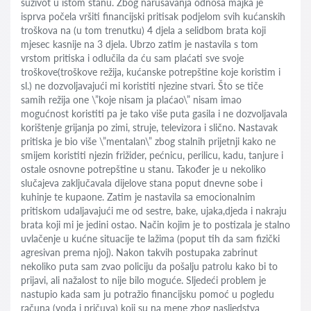
suživot u istom stanu. Zbog narušavanja odnosa majka je
isprva počela vršiti financijski pritisak podjelom svih kućanskih
troškova na (u tom trenutku) 4 djela a selidbom brata koji
mjesec kasnije na 3 djela. Ubrzo zatim je nastavila s tom
vrstom pritiska i odlučila da ću sam plaćati sve svoje
troškove(troškove režija, kućanske potrepštine koje koristim i
sl.) ne dozvoljavajući mi koristiti njezine stvari. Što se tiče
samih režija one \”koje nisam ja plaćao\” nisam imao
mogućnost koristiti pa je tako više puta gasila i ne dozvoljavala
korištenje grijanja po zimi, struje, televizora i slično. Nastavak
pritiska je bio više \”mentalan\” zbog stalnih prijetnji kako ne
smijem koristiti njezin frižider, pećnicu, perilicu, kadu, tanjure i
ostale osnovne potrepštine u stanu. Također je u nekoliko
slučajeva zaključavala dijelove stana poput dnevne sobe i
kuhinje te kupaone. Zatim je nastavila sa emocionalnim
pritiskom udaljavajući me od sestre, bake, ujaka,djeda i nakraju
brata koji mi je jedini ostao. Način kojim je to postizala je stalno
uvlačenje u kućne situacije te lažima (poput tih da sam fizički
agresivan prema njoj). Nakon takvih postupaka zabrinut
nekoliko puta sam zvao policiju da pošalju patrolu kako bi to
prijavi, ali nažalost to nije bilo moguće. Sljedeći problem je
nastupio kada sam ju potražio financijsku pomoć u pogledu
računa (voda i pričuva) koji su na mene zbog nasljedstva