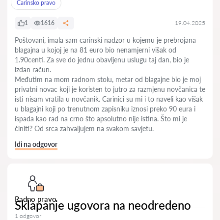
Carinsko pravo
1
1616
19.04.2025
Poštovani, imala sam carinski nadzor u kojemu je prebrojana
blagajna u kojoj je na 81 euro bio nenamjerni višak od
1.90centi. Za sve do jednu obavljenu uslugu taj dan, bio je
izdan račun.
Međutim na mom radnom stolu, metar od blagajne bio je moj
privatni novac koji je koristen to jutro za razmjenu novčanica te
isti nisam vratila u novčanik. Carinici su mi i to naveli kao višak
u blagajni koji po trenutnom zapisniku iznosi preko 90 eura i
ispada kao rad na crno što apsolutno nije istina. Što mi je
činiti? Od srca zahvaljujem na svakom savjetu.
Idi na odgovor
Radno pravo
Sklapanje ugovora na neodredeno
1 odgovor