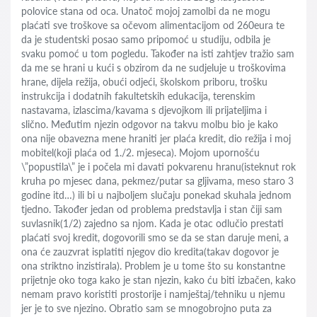
polovice stana od oca. Unatoč mojoj zamolbi da ne mogu
plaćati sve troškove sa očevom alimentacijom od 260eura te
da je studentski posao samo pripomoć u studiju, odbila je
svaku pomoć u tom pogledu. Također na isti zahtjev tražio sam
da me se hrani u kući s obzirom da ne sudjeluje u troškovima
hrane, dijela režija, obući odjeći, školskom priboru, trošku
instrukcija i dodatnih fakultetskih edukacija, terenskim
nastavama, izlascima/kavama s djevojkom ili prijateljima i
slično. Međutim njezin odgovor na takvu molbu bio je kako
ona nije obavezna mene hraniti jer plaća kredit, dio režija i moj
mobitel(koji plaća od 1./2. mjeseca). Mojom upornošću
\”popustila\” je i počela mi davati pokvarenu hranu(isteknut rok
kruha po mjesec dana, pekmez/putar sa gljivama, meso staro 3
godine itd…) ili bi u najboljem slučaju ponekad skuhala jednom
tjedno. Također jedan od problema predstavlja i stan čiji sam
suvlasnik(1/2) zajedno sa njom. Kada je otac odlučio prestati
plaćati svoj kredit, dogovorili smo se da se stan daruje meni, a
ona će zauzvrat isplatiti njegov dio kredita(takav dogovor je
ona striktno inzistirala). Problem je u tome što su konstantne
prijetnje oko toga kako je stan njezin, kako ću biti izbačen, kako
nemam pravo koristiti prostorije i namještaj/tehniku u njemu
jer je to sve njezino. Obratio sam se mnogobrojno puta za