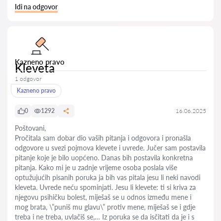
Idi na odgovor
Kazneno pravo
Kleveta
1 odgovor
Kazneno pravo
0
1292
16.06.2025
Poštovani,
Pročitala sam dobar dio vaših pitanja i odgovora i pronašla
odgovore u svezi pojmova klevete i uvrede. Jučer sam postavila
pitanje koje je bilo uopćeno. Danas bih postavila konkretna
pitanja. Kako mi je u zadnje vrijeme osoba poslala više
optužujućih pisanih poruka ja bih vas pitala jesu li neki navodi
kleveta. Uvrede neću spominjati. Jesu li klevete: ti si kriva za
njegovu psihičku bolest, miješaš se u odnos između mene i
mog brata, \”puniš mu glavu\” protiv mene, miješaš se i gdje
treba i ne treba, uvlačiš se,… Iz poruka se da isčitati da je i s