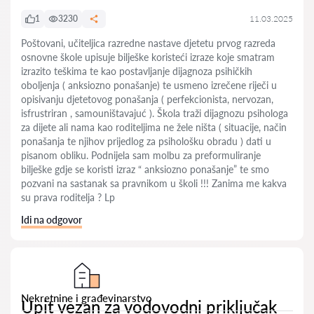
1
3230
11.03.2025
Poštovani, učiteljica razredne nastave djetetu prvog razreda
osnovne škole upisuje bilješke koristeći izraze koje smatram
izrazito teškima te kao postavljanje dijagnoza psihičkih
oboljenja ( anksiozno ponašanje) te usmeno izrečene riječi u
opisivanju djetetovog ponašanja ( perfekcionista, nervozan,
isfrustriran , samouništavajuć ). Škola traži dijagnozu psihologa
za dijete ali nama kao roditeljima ne žele ništa ( situacije, način
ponašanja te njihov prijedlog za psihološku obradu ) dati u
pisanom obliku. Podnijela sam molbu za preformuliranje
bilješke gdje se koristi izraz “ anksiozno ponašanje” te smo
pozvani na sastanak sa pravnikom u školi !!! Zanima me kakva
su prava roditelja ? Lp
Idi na odgovor
Nekretnine i građevinarstvo
Upit vezan za vodovodni priključak