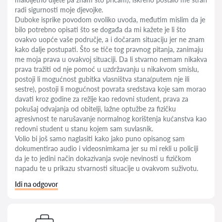
radi sigurnosti moje djevojke.
Duboke isprike povodom ovoliko uvoda, međutim mislim da je
bilo potrebno opisati što se događa da mi kažete je li što
ovakvo uopće vaše područje, a i dočaram situaciju jer ne znam
kako dalje postupati. Što se tiče tog pravnog pitanja, zanimaju
me moja prava u ovakvoj situaciji. Da li stvarno nemam nikakva
prava tražiti od nje pomoć u uzdržavanju u nikakvom smislu,
postoji li mogućnost gubitka vlasništva stana(putem nje ili
sestre), postoji li mogućnost povrata sredstava koje sam morao
davati kroz godine za režije kao redovni student, prava za
pokušaj odvajanja od obitelji, lažne optužbe za fizičku
agresivnost te narušavanje normalnog korištenja kućanstva kao
redovni student u stanu kojem sam suvlasnik.
Volio bi još samo naglasiti kako jako puno opisanog sam
dokumentirao audio i videosnimkama jer su mi rekli u policiji
da je to jedini način dokazivanja svoje nevinosti u fizičkom
napadu te u prikazu stvarnosti situacije u ovakvom suživotu.
Idi na odgovor