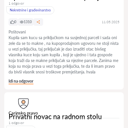
1 odgovor
Nekretnine i građevinarstvo
0
1310
11.05.2025
Poštovani
Kupila sam kucu sa priključkom na susjednoj parceli i sada oni
zele da se to makne , na kupoprodajnom ugovoru ne stoji nista
u vezi priključka, taj priključak je dao izraditi otac bivšeg
vlasnika kuce koju sam kupila , koji je ujedno i tata gospode
koja traži da se makne priključak sa njezine parcele. Zanima me
koja su moja prava u vezi toga priključka, te da li imam pravo
da bivši vlasnik snosi troškove premještanja. hvala
Idi na odgovor
Carinsko pravo
Privatni novac na radnom stolu
1 odgovor