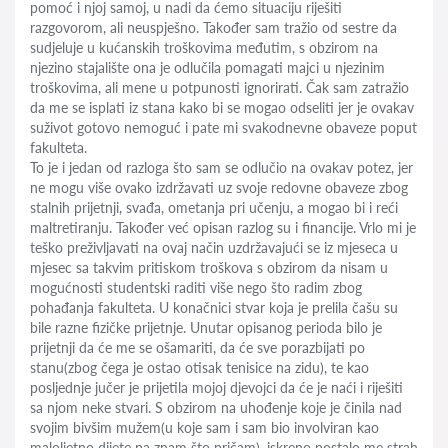
pomoć i njoj samoj, u nadi da ćemo situaciju riješiti
razgovorom, ali neuspješno. Također sam tražio od sestre da
sudjeluje u kućanskih troškovima međutim, s obzirom na
njezino stajalište ona je odlučila pomagati majci u njezinim
troškovima, ali mene u potpunosti ignorirati. Čak sam zatražio
da me se isplati iz stana kako bi se mogao odseliti jer je ovakav
suživot gotovo nemoguć i pate mi svakodnevne obaveze poput
fakulteta.
To je i jedan od razloga što sam se odlučio na ovakav potez, jer
ne mogu više ovako izdržavati uz svoje redovne obaveze zbog
stalnih prijetnji, svađa, ometanja pri učenju, a mogao bi i reći
maltretiranju. Također već opisan razlog su i financije. Vrlo mi je
teško preživljavati na ovaj način uzdržavajući se iz mjeseca u
mjesec sa takvim pritiskom troškova s obzirom da nisam u
mogućnosti studentski raditi više nego što radim zbog
pohađanja fakulteta. U konačnici stvar koja je prelila čašu su
bile razne fizičke prijetnje. Unutar opisanog perioda bilo je
prijetnji da će me se ošamariti, da će sve porazbijati po
stanu(zbog čega je ostao otisak tenisice na zidu), te kao
posljednje jučer je prijetila mojoj djevojci da će je naći i riješiti
sa njom neke stvari. S obzirom na uhođenje koje je činila nad
svojim bivšim mužem(u koje sam i sam bio involviran kao
maloljetno dijete pa znam što pričam), iskreno postalo me strah