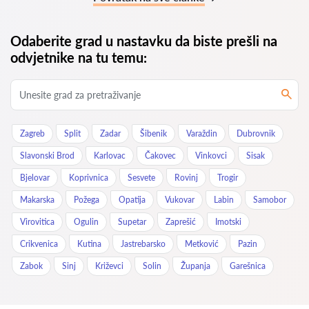
Odaberite grad u nastavku da biste prešli na
odvjetnike na tu temu:
Zagreb
Split
Zadar
Šibenik
Varaždin
Dubrovnik
Slavonski Brod
Karlovac
Čakovec
Vinkovci
Sisak
Bjelovar
Koprivnica
Sesvete
Rovinj
Trogir
Makarska
Požega
Opatija
Vukovar
Labin
Samobor
Virovitica
Ogulin
Supetar
Zaprešić
Imotski
Crikvenica
Kutina
Jastrebarsko
Metković
Pazin
Zabok
Sinj
Križevci
Solin
Županja
Garešnica