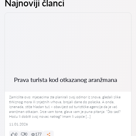
Najnoviji članci
Prava turista kod otkazanog aranžmana
Zamislite ovo: mjesecima ste planirali svoj odmor iz snova, gledali slike
tirkiznog mora ili snježnih vrhova, brojali dane do polaska. A onda,
iznenada, stiže hladan tuš – obavijest od turističke agencije da je vaš
aranžman otkazan. Srce vam tone, glava vam je puna pitanja: “Što sad?
Hoću li dobiti svoj novac natrag? Imam li uopće […]
11.01.2026
0
0
177