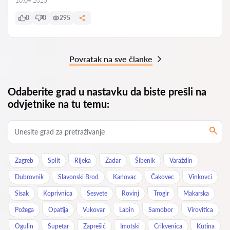
10.09.2025
0
0
295
Povratak na sve članke
Odaberite grad u nastavku da biste prešli na
odvjetnike na tu temu:
Zagreb
Split
Rijeka
Zadar
Šibenik
Varaždin
Dubrovnik
Slavonski Brod
Karlovac
Čakovec
Vinkovci
Sisak
Koprivnica
Sesvete
Rovinj
Trogir
Makarska
Požega
Opatija
Vukovar
Labin
Samobor
Virovitica
Ogulin
Supetar
Zaprešić
Imotski
Crikvenica
Kutina