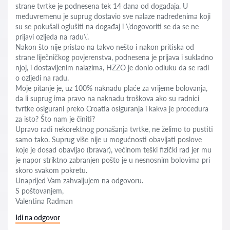
strane tvrtke je podnesena tek 14 dana od događaja. U
međuvremenu je suprug dostavio sve nalaze nadređenima koji
su se pokušali oglušiti na događaj i \’dogovoriti se da se ne
prijavi ozljeda na radu\’.
Nakon što nije pristao na takvo nešto i nakon pritiska od
strane liječničkog povjerenstva, podnesena je prijava i sukladno
njoj, i dostavljenim nalazima, HZZO je donio odluku da se radi
o ozljedi na radu.
Moje pitanje je, uz 100% naknadu plaće za vrijeme bolovanja,
da li suprug ima pravo na naknadu troškova ako su radnici
tvrtke osigurani preko Croatia osiguranja i kakva je procedura
za isto? Što nam je činiti?
Upravo radi nekorektnog ponašanja tvrtke, ne želimo to pustiti
samo tako. Suprug više nije u mogućnosti obavljati poslove
koje je dosad obavljao (bravar), većinom teški fizički rad jer mu
je napor striktno zabranjen pošto je u nesnosnim bolovima pri
skoro svakom pokretu.
Unaprijed Vam zahvaljujem na odgovoru.
S poštovanjem,
Valentina Radman
Idi na odgovor