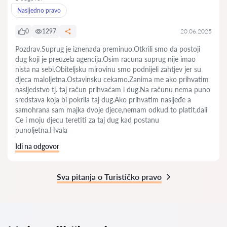
Nasljedno pravo
0
1297
20.06.2025
Pozdrav.Suprug je iznenada preminuo.Otkrili smo da postoji
dug koji je preuzela agencija.Osim racuna suprug nije imao
nista na sebi.Obiteljsku mirovinu smo podnijeli zahtjev jer su
djeca maloljetna.Ostavinsku cekamo.Zanima me ako prihvatim
nasljedstvo tj. taj račun prihvaćam i dug.Na računu nema puno
sredstava koja bi pokrila taj dug.Ako prihvatim nasljeđe a
samohrana sam majka dvoje djece,nemam odkud to platit,dali
Ce i moju djecu teretiti za taj dug kad postanu
punoljetna.Hvala
Idi na odgovor
Sva pitanja o Turističko pravo