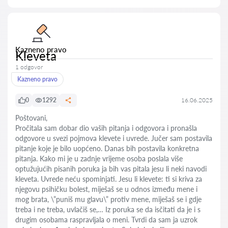
Kazneno pravo
Kleveta
1 odgovor
Kazneno pravo
0
1292
16.06.2025
Poštovani,
Pročitala sam dobar dio vaših pitanja i odgovora i pronašla
odgovore u svezi pojmova klevete i uvrede. Jučer sam postavila
pitanje koje je bilo uopćeno. Danas bih postavila konkretna
pitanja. Kako mi je u zadnje vrijeme osoba poslala više
optužujućih pisanih poruka ja bih vas pitala jesu li neki navodi
kleveta. Uvrede neću spominjati. Jesu li klevete: ti si kriva za
njegovu psihičku bolest, miješaš se u odnos između mene i
mog brata, \”puniš mu glavu\” protiv mene, miješaš se i gdje
treba i ne treba, uvlačiš se,… Iz poruka se da isčitati da je i s
drugim osobama raspravljala o meni. Tvrdi da sam ja uzrok