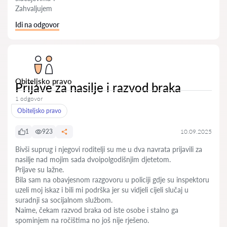
Zahvaljujem
Idi na odgovor
Obiteljsko pravo
Prijave za nasilje i razvod braka
1 odgovor
Obiteljsko pravo
1
923
10.09.2025
Bivši suprug i njegovi roditelji su me u dva navrata prijavili za
nasilje nad mojim sada dvoipolgodišnjim djetetom.
Prijave su lažne.
Bila sam na obavjesnom razgovoru u policiji gdje su inspektoru
uzeli moj iskaz i bili mi podrška jer su vidjeli cijeli slučaj u
suradnji sa socijalnom službom.
Naime, čekam razvod braka od iste osobe i stalno ga
spominjem na ročištima no još nije rješeno.