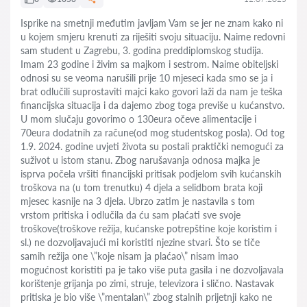
Isprike na smetnji međutim javljam Vam se jer ne znam kako ni
u kojem smjeru krenuti za riješiti svoju situaciju. Naime redovni
sam student u Zagrebu, 3. godina preddiplomskog studija.
Imam 23 godine i živim sa majkom i sestrom. Naime obiteljski
odnosi su se veoma narušili prije 10 mjeseci kada smo se ja i
brat odlučili suprostaviti majci kako govori laži da nam je teška
financijska situacija i da dajemo zbog toga previše u kućanstvo.
U mom slučaju govorimo o 130eura očeve alimentacije i
70eura dodatnih za račune(od mog studentskog posla). Od tog
1.9. 2024. godine uvjeti života su postali praktički nemogući za
suživot u istom stanu. Zbog narušavanja odnosa majka je
isprva počela vršiti financijski pritisak podjelom svih kućanskih
troškova na (u tom trenutku) 4 djela a selidbom brata koji
mjesec kasnije na 3 djela. Ubrzo zatim je nastavila s tom
vrstom pritiska i odlučila da ću sam plaćati sve svoje
troškove(troškove režija, kućanske potrepštine koje koristim i
sl.) ne dozvoljavajući mi koristiti njezine stvari. Što se tiče
samih režija one \”koje nisam ja plaćao\” nisam imao
mogućnost koristiti pa je tako više puta gasila i ne dozvoljavala
korištenje grijanja po zimi, struje, televizora i slično. Nastavak
pritiska je bio više \”mentalan\” zbog stalnih prijetnji kako ne