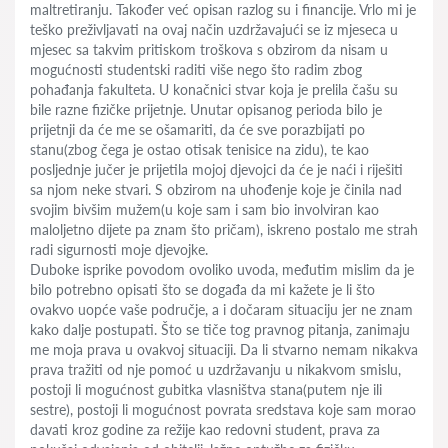
maltretiranju. Također već opisan razlog su i financije. Vrlo mi je
teško preživljavati na ovaj način uzdržavajući se iz mjeseca u
mjesec sa takvim pritiskom troškova s obzirom da nisam u
mogućnosti studentski raditi više nego što radim zbog
pohađanja fakulteta. U konačnici stvar koja je prelila čašu su
bile razne fizičke prijetnje. Unutar opisanog perioda bilo je
prijetnji da će me se ošamariti, da će sve porazbijati po
stanu(zbog čega je ostao otisak tenisice na zidu), te kao
posljednje jučer je prijetila mojoj djevojci da će je naći i riješiti
sa njom neke stvari. S obzirom na uhođenje koje je činila nad
svojim bivšim mužem(u koje sam i sam bio involviran kao
maloljetno dijete pa znam što pričam), iskreno postalo me strah
radi sigurnosti moje djevojke.
Duboke isprike povodom ovoliko uvoda, međutim mislim da je
bilo potrebno opisati što se događa da mi kažete je li što
ovakvo uopće vaše područje, a i dočaram situaciju jer ne znam
kako dalje postupati. Što se tiče tog pravnog pitanja, zanimaju
me moja prava u ovakvoj situaciji. Da li stvarno nemam nikakva
prava tražiti od nje pomoć u uzdržavanju u nikakvom smislu,
postoji li mogućnost gubitka vlasništva stana(putem nje ili
sestre), postoji li mogućnost povrata sredstava koje sam morao
davati kroz godine za režije kao redovni student, prava za