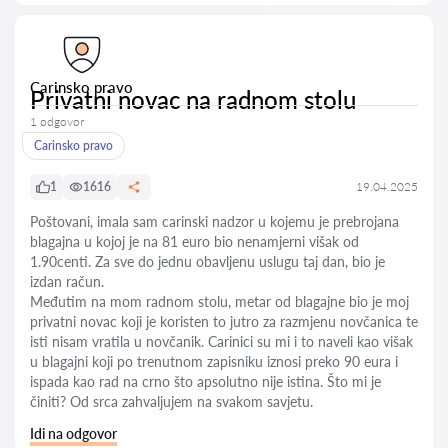
Carinsko pravo
Privatni novac na radnom stolu
1 odgovor
Carinsko pravo
1
1616
19.04.2025
Poštovani, imala sam carinski nadzor u kojemu je prebrojana
blagajna u kojoj je na 81 euro bio nenamjerni višak od
1.90centi. Za sve do jednu obavljenu uslugu taj dan, bio je
izdan račun.
Međutim na mom radnom stolu, metar od blagajne bio je moj
privatni novac koji je koristen to jutro za razmjenu novčanica te
isti nisam vratila u novčanik. Carinici su mi i to naveli kao višak
u blagajni koji po trenutnom zapisniku iznosi preko 90 eura i
ispada kao rad na crno što apsolutno nije istina. Što mi je
činiti? Od srca zahvaljujem na svakom savjetu.
Idi na odgovor