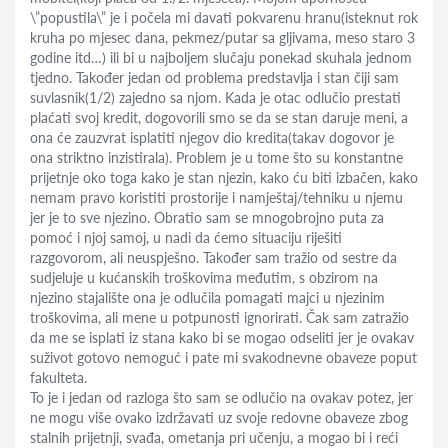
\”popustila\” je i počela mi davati pokvarenu hranu(isteknut rok
kruha po mjesec dana, pekmez/putar sa gljivama, meso staro 3
godine itd…) ili bi u najboljem slučaju ponekad skuhala jednom
tjedno. Također jedan od problema predstavlja i stan čiji sam
suvlasnik(1/2) zajedno sa njom. Kada je otac odlučio prestati
plaćati svoj kredit, dogovorili smo se da se stan daruje meni, a
ona će zauzvrat isplatiti njegov dio kredita(takav dogovor je
ona striktno inzistirala). Problem je u tome što su konstantne
prijetnje oko toga kako je stan njezin, kako ću biti izbačen, kako
nemam pravo koristiti prostorije i namještaj/tehniku u njemu
jer je to sve njezino. Obratio sam se mnogobrojno puta za
pomoć i njoj samoj, u nadi da ćemo situaciju riješiti
razgovorom, ali neuspješno. Također sam tražio od sestre da
sudjeluje u kućanskih troškovima međutim, s obzirom na
njezino stajalište ona je odlučila pomagati majci u njezinim
troškovima, ali mene u potpunosti ignorirati. Čak sam zatražio
da me se isplati iz stana kako bi se mogao odseliti jer je ovakav
suživot gotovo nemoguć i pate mi svakodnevne obaveze poput
fakulteta.
To je i jedan od razloga što sam se odlučio na ovakav potez, jer
ne mogu više ovako izdržavati uz svoje redovne obaveze zbog
stalnih prijetnji, svađa, ometanja pri učenju, a mogao bi i reći