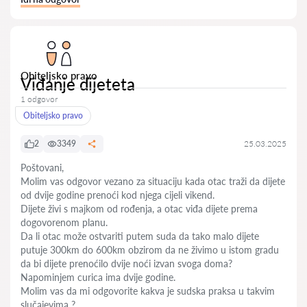
Obiteljsko pravo
Viđanje dijeteta
1 odgovor
Obiteljsko pravo
2
3349
25.03.2025
Poštovani,
Molim vas odgovor vezano za situaciju kada otac traži da dijete
od dvije godine prenoći kod njega cijeli vikend.
Dijete živi s majkom od rođenja, a otac viđa dijete prema
dogovorenom planu.
Da li otac može ostvariti putem suda da tako malo dijete
putuje 300km do 600km obzirom da ne živimo u istom gradu
da bi dijete prenoćilo dvije noći izvan svoga doma?
Napominjem curica ima dvije godine.
Molim vas da mi odgovorite kakva je sudska praksa u takvim
slučajevima ?