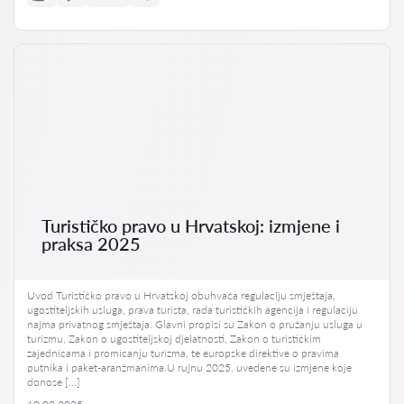
Turističko pravo u Hrvatskoj: izmjene i
praksa 2025
Uvod Turističko pravo u Hrvatskoj obuhvaća regulaciju smještaja,
ugostiteljskih usluga, prava turista, rada turističkih agencija i regulaciju
najma privatnog smještaja. Glavni propisi su Zakon o pružanju usluga u
turizmu, Zakon o ugostiteljskoj djelatnosti, Zakon o turističkim
zajednicama i promicanju turizma, te europske direktive o pravima
putnika i paket-aranžmanima.U rujnu 2025. uvedene su izmjene koje
donose […]