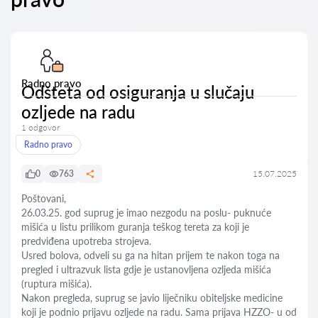
Radno pravo
Odšteta od osiguranja u slučaju
ozljede na radu
1 odgovor
Radno pravo
0
763
15.07.2025
Poštovani,
26.03.25. god suprug je imao nezgodu na poslu- puknuće
mišića u listu prilikom guranja teškog tereta za koji je
predviđena upotreba strojeva.
Usred bolova, odveli su ga na hitan prijem te nakon toga na
pregled i ultrazvuk lista gdje je ustanovljena ozljeda mišića
(ruptura mišića).
Nakon pregleda, suprug se javio liječniku obiteljske medicine
koji je podnio prijavu ozljede na radu. Sama prijava HZZO- u od