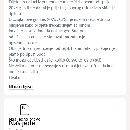
Dijete po odluci iz privremene mjere živi s ocem od lipnja
2024.g., s time da mi je prije toga suprug uskraćivao viđanje
djeteta.
U ozujku ove godine, 2025., CZSS je nakon obrade donio
mišljenje kako bi djete trebalo živjeti sa mnom.
Ima li to veze s time da dok se god Sud ne
odluči s kim će dijete stanovati pa zato nije
riješeno ili kako?
Otac je tražio vještačenje roditeljskih kompetemcija koje nije
platio po uputi Suda.
Što mogu očekivati dalje, koliko će sve to još trajati?
Ne želim da me se povezuje s njim a dijete zaslužuje da ima
mene kao majku.
Hvala.
Idi na odgovor
Nasljedno pravo
Nasljeđe
1 odgovor