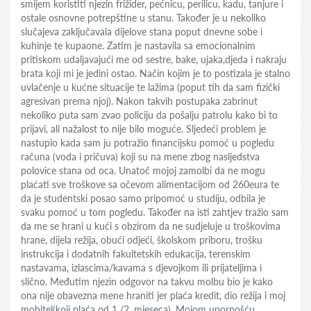
smijem koristiti njezin frižider, pećnicu, perilicu, kadu, tanjure i
ostale osnovne potrepštine u stanu. Također je u nekoliko
slučajeva zaključavala dijelove stana poput dnevne sobe i
kuhinje te kupaone. Zatim je nastavila sa emocionalnim
pritiskom udaljavajući me od sestre, bake, ujaka,djeda i nakraju
brata koji mi je jedini ostao. Način kojim je to postizala je stalno
uvlačenje u kućne situacije te lažima (poput tih da sam fizički
agresivan prema njoj). Nakon takvih postupaka zabrinut
nekoliko puta sam zvao policiju da pošalju patrolu kako bi to
prijavi, ali nažalost to nije bilo moguće. Sljedeći problem je
nastupio kada sam ju potražio financijsku pomoć u pogledu
računa (voda i pričuva) koji su na mene zbog nasljedstva
polovice stana od oca. Unatoč mojoj zamolbi da ne mogu
plaćati sve troškove sa očevom alimentacijom od 260eura te
da je studentski posao samo pripomoć u studiju, odbila je
svaku pomoć u tom pogledu. Također na isti zahtjev tražio sam
da me se hrani u kući s obzirom da ne sudjeluje u troškovima
hrane, dijela režija, obući odjeći, školskom priboru, trošku
instrukcija i dodatnih fakultetskih edukacija, terenskim
nastavama, izlascima/kavama s djevojkom ili prijateljima i
slično. Međutim njezin odgovor na takvu molbu bio je kako
ona nije obavezna mene hraniti jer plaća kredit, dio režija i moj
mobitel(koji plaća od 1./2. mjeseca). Mojom upornošću