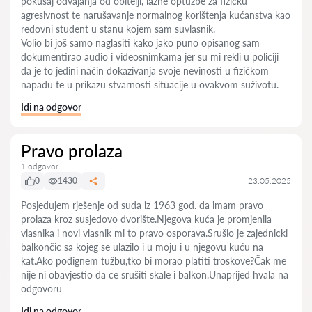
pokušaj odvajanja od obitelji, lažne optužbe za fizičku
agresivnost te narušavanje normalnog korištenja kućanstva kao
redovni student u stanu kojem sam suvlasnik.
Volio bi još samo naglasiti kako jako puno opisanog sam
dokumentirao audio i videosnimkama jer su mi rekli u policiji
da je to jedini način dokazivanja svoje nevinosti u fizičkom
napadu te u prikazu stvarnosti situacije u ovakvom suživotu.
Idi na odgovor
Pravo prolaza
1 odgovor
0
1430
23.05.2025
Posjedujem rješenje od suda iz 1963 god. da imam pravo
prolaza kroz susjedovo dvorište.Njegova kuća je promjenila
vlasnika i novi vlasnik mi to pravo osporava.Srušio je zajednicki
balkončic sa kojeg se ulazilo i u moju i u njegovu kuću na
kat.Ako podignem tužbu,tko bi morao platiti troskove?Čak me
nije ni obavjestio da ce srušiti skale i balkon.Unaprijed hvala na
odgovoru
Idi na odgovor