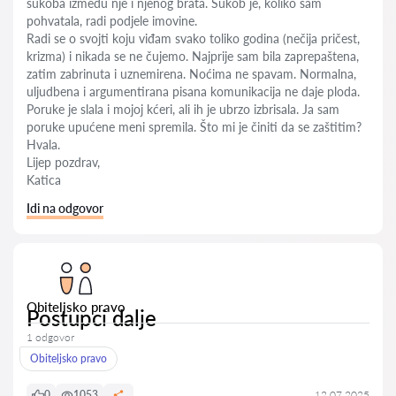
sukoba između nje i njenog brata. Sukob je, koliko sam
pohvatala, radi podjele imovine.
Radi se o svojti koju viđam svako toliko godina (nečija pričest,
krizma) i nikada se ne čujemo. Najprije sam bila zaprepaštena,
zatim zabrinuta i uznemirena. Noćima ne spavam. Normalna,
uljudbena i argumentirana pisana komunikacija ne daje ploda.
Poruke je slala i mojoj kćeri, ali ih je ubrzo izbrisala. Ja sam
poruke upućene meni spremila. Što mi je činiti da se zaštitim?
Hvala.
Lijep pozdrav,
Katica
Idi na odgovor
Obiteljsko pravo
Postupci dalje
1 odgovor
Obiteljsko pravo
0
1053
12.07.2025