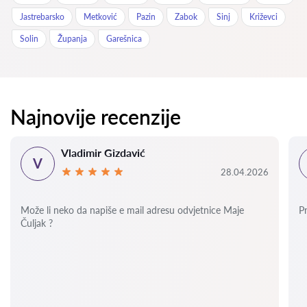
Jastrebarsko
Metković
Pazin
Zabok
Sinj
Križevci
Solin
Županja
Garešnica
Najnovije recenzije
Vladimir Gizdavić
V
28.04.2026
Može li neko da napiše e mail adresu odvjetnice Maje
P
Čuljak ?