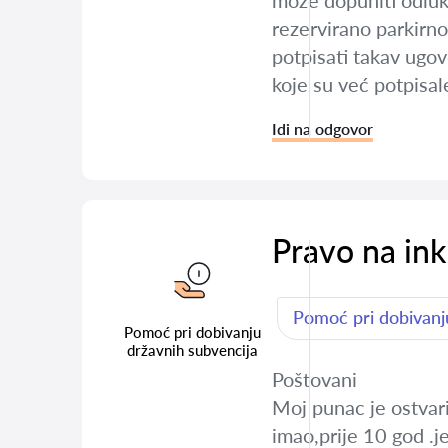
može dopuniti odluk
rezervirano parkirno
potpisati takav ugov
koje su već potpisal
Idi na odgovor
Pravo na ink
Pomoć pri dobivanj
Pomoć pri dobivanju
državnih subvencija
Poštovani
Moj punac je ostvario
imao,prije 10 god .