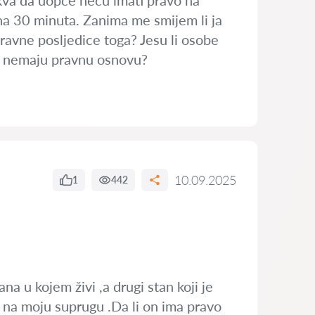
akva da uopće neću imati pravo na
na 30 minuta. Zanima me smijem li ja
ravne posljedice toga? Jesu li osobe
ri nemaju pravnu osnovu?
10.09.2025
1
442
na u kojem živi ,a drugi stan koji je
na moju suprugu .Da li on ima pravo