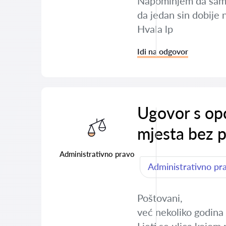
Napominjem da sam od
da jedan sin dobije 
Hvala lp
Idi na odgovor
Ugovor s opć
mjesta bez 
Administrativno pravo
Administrativno pr
Poštovani,
već nekoliko godina 