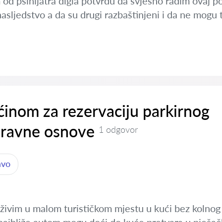
 psihijatra digla potvrdu da svjesno radim ovaj pod
nasljedstvo a da su drugi razbaštinjeni i da ne mogu t
inom za rezervaciju parkirnog
pravne osnove
1 odgovor
avo
živim u malom turističkom mjestu u kući bez kolnog 