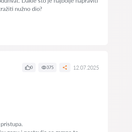
uhvat. Dakle što je najbolje napraviti
ražiti nužno dio?
12.07.2025
0
375
pristupa.