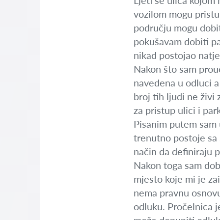
Ljeti se ulica kojom
vozilom mogu pristup
području mogu dobit
pokušavam dobiti par
nikad postojao natje
Nakon što sam prouči
navedena u odluci a 
broj tih ljudi ne ži
za pristup ulici i pa
Pisanim putem sam up
trenutno postoje sa 
način da definiraju 
Nakon toga sam dobi
mjesto koje mi je za
nema pravnu osnovu j
odluku. Pročelnica j