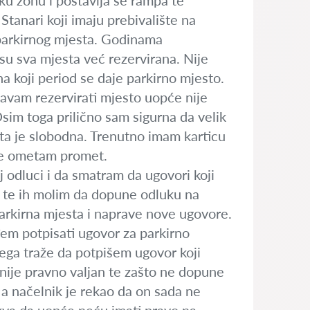
ku zonu i postavlja se rampa te
Stanari koji imaju prebivalište na
 parkirnog mjesta. Godinama
su sva mjesta već rezervirana. Nije
na koji period se daje parkirno mjesto.
šavam rezervirati mjesto uopće nije
Osim toga prilično sam sigurna da velik
esta je slobodna. Trenutno imam karticu
a ne ometam promet.
 odluci i da smatram da ugovori koji
vu te ih molim da dopune odluku na
parkirna mjesta i naprave nove ugovore.
đem potpisati ugovor za parkirno
 čega traže da potpišem ugovor koji
nije pravno valjan te zašto ne dopune
i a načelnik je rekao da on sada ne