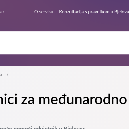
var
O servisu
Konzultacija s pravnikom u Bjelova
o
tnici za međunarodno
ože pomoći odvjetnik u Bjelovar