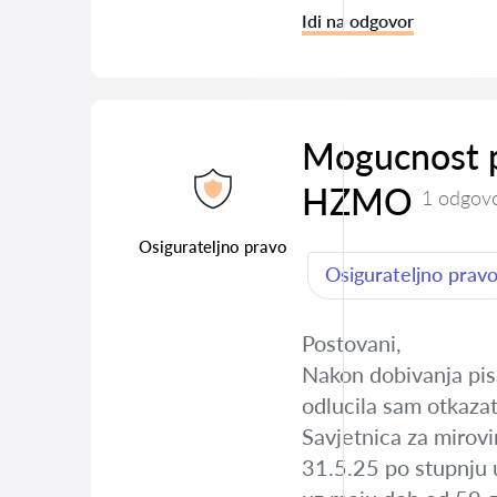
Idi na odgovor
Mogucnost p
HZMO
1 odgov
Osigurateljno pravo
Osigurateljno prav
Postovani,
Nakon dobivanja pis
odlucila sam otkazat
Savjetnica za mirov
31.5.25 po stupnju 