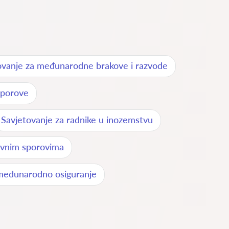
ovanje za međunarodne brakove i razvode
sporove
Savjetovanje za radnike u inozemstvu
vnim sporovima
međunarodno osiguranje