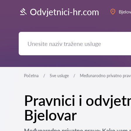
Odvjetnici-hr.com
Bjelo
Početna
Sve usluge
Međunarodno privatno prav
Pravnici i odvje
Bjelovar
Međunarodno privatno pravo: Kako vam m