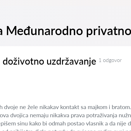
 na Međunarodno privatn
i doživotno uzdržavanje
1 odgovor
ih dvoje ne žele nikakav kontakt sa majkom i bratom.
ova dvojica nemaju nikakva prava potraživanja nužnog
epišem sinu kako bi odmah postao vlasnik a da nije 