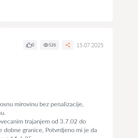
15.07.2025
0
526
snu mirovinu bez penalizacije,
nu.
povecanim trajanjem od 3.7.02 do
e dobne granice, Potvrdjeno mi je da