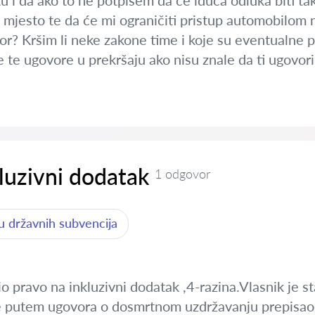
u i da ako to ne potpišem da će iduća odluka biti t
 mjesto te da će mi ograničiti pristup automobilom 
or? Kršim li neke zakone time i koje su eventualne p
e te ugovore u prekršaju ako nisu znale da ti ugovo
luzivni dodatak
1 odgovor
u državnih subvencija
 pravo na inkluzivni dodatak ,4-razina.Vlasnik je sta
je putem ugovora o dosmrtnom uzdržavanju prepisao 