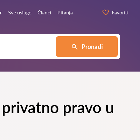
r
Sve usluge
Članci
Pitanja
Favoriti
Pronađi
 privatno pravo u