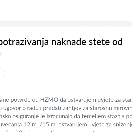
otrazivanja naknade stete od
or
o
ane potvrde od HZMO da ostvarujem uvjete za staro
i ugovor o radu i predati zahtjev za starosnu mirovi
insko osiguranje je izracunala da temeljem staza s 
uvecanja 12 m. /15 m. ostvarujem uvjete za snizenj