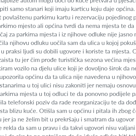
 najbliže autom mogu doći do kuće pretvara u pješač
iti samo stanari koji imaju karticu koju daje općina. 
 povlaštenu parkirnu kartu i rezervaciju pojedinog
kirno mjesto ali općina tvrdi da nema mjesta te da 
čaj za parkirna mjesta i iz njihove odluke nije jasno 
la njihovu odluku uočila sam da ulica u kojoj poku
u praksi ljudi su dobili ugovore i koriste ta mjesta. 
vi zaista tu jer čim prođe turistička sezona većina mj
rkiram vozilo na djelu ulice koji je dovoljno širok d
ozorila općinu da ta ulica nije navedena u njihovoj
stanarima u toj ulici nisu zakoniti jer nemaju osno
parkirna mjesta u toj odluci te da ponovno podijele 
la telefonski poziv da rade reorganizaciju te da do
ista blizu kuće. Otišla sam u općinu i pitala ih zbog
er ja ne želim bit u prekršaju i smatram da ugovor 
e rekla da sam u pravu i da takvi ugovori nisu valjan