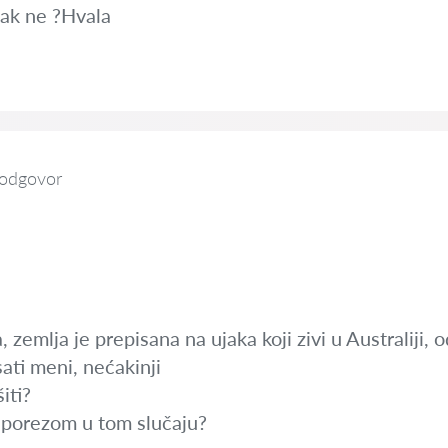
ipak ne ?Hvala
 odgovor
, zemlja je prepisana na ujaka koji zivi u Australiji,
sati meni, nećakinji
iti?
a porezom u tom slučaju?