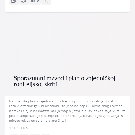
0
0
18
Sporazumni razvod i plan o zajedničkoj
roditeljskoj skrbi
Napisali ste plan o zajedničkoj roditeljskoj skrbi, potpisali ga i odahnuli.
Loša vijest: dok ga sud ne odobri, to je samo papir — nema snagu ovršne
isprave i s njim ne možete kod javnog bilježnika ni ovrhovoditelja. A rok za
podnošenje sudu je šest mjeseci od okončanja obveznog savjetovanja. 6
mjesecirok za odobrenje plana 3 […]
17.07.2026