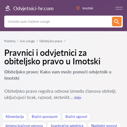
Odvjetnici-hr.com
Imotski
Početna
Sve usluge
Obiteljsko pravo
Pravnici i odvjetnici za
obiteljsko pravo u Imotski
Obiteljsko pravo: Kako vam može pomoći odvjetnik u
Imotski
Obiteljsko pravo regulira odnose između članova obitelji,
uključujući brak, razvod, skrbništ...
dalje
Alimentacija
Bračni sporazumi
Bračni ugovori
Izmjena bračnog ugovora
Izvanbračne zajednice
Nasljedni sporovi