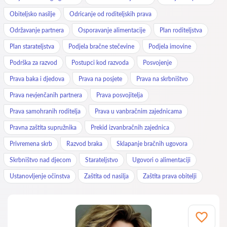
Obiteljsko nasilje
Odricanje od roditeljskih prava
Održavanje partnera
Osporavanje alimentacije
Plan roditeljstva
Plan starateljstva
Podjela bračne stečevine
Podjela imovine
Podrška za razvod
Postupci kod razvoda
Posvojenje
Prava baka i djedova
Prava na posjete
Prava na skrbništvo
Prava nevjenčanih partnera
Prava posvojitelja
Prava samohranih roditelja
Prava u vanbračnim zajednicama
Pravna zaštita supružnika
Prekid izvanbračnih zajednica
Privremena skrb
Razvod braka
Sklapanje bračnih ugovora
Skrbništvo nad djecom
Starateljstvo
Ugovori o alimentaciji
Ustanovljenje očinstva
Zaštita od nasilja
Zaštita prava obitelji