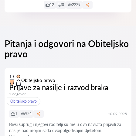
12
0
2229
Pitanja i odgovori na Obiteljsko
pravo
Obiteljsko pravo
Prijave za nasilje i razvod braka
1 odgovor
Obiteljsko pravo
1
924
10.09.2025
Bivši suprug i njegovi roditelji su me u dva navrata prijavili za
nasilje nad mojim sada dvoipolgodišnjim djetetom.