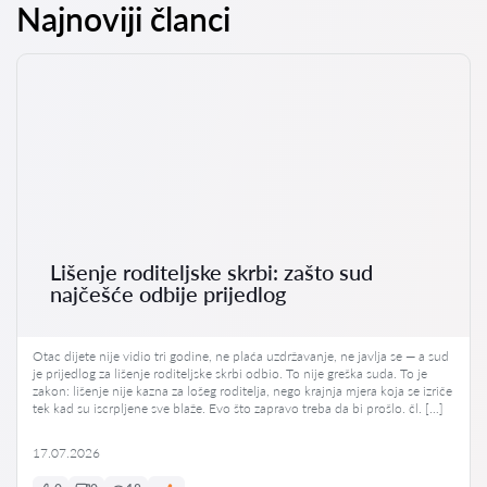
Najnoviji članci
Lišenje roditeljske skrbi: zašto sud
najčešće odbije prijedlog
Otac dijete nije vidio tri godine, ne plaća uzdržavanje, ne javlja se — a sud
je prijedlog za lišenje roditeljske skrbi odbio. To nije greška suda. To je
zakon: lišenje nije kazna za lošeg roditelja, nego krajnja mjera koja se izriče
tek kad su iscrpljene sve blaže. Evo što zapravo treba da bi prošlo. čl. […]
17.07.2026