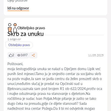
Lijep pozdrav
Idi na odgovor
Obiteljsko pravo
Skrb za unuku
1 odgovor
Obiteljsko pravo
2
1697
11.05.2025
Poštovani,
moja šestogodišnja unuka se nalazi u Dječjem domu Lipik već
punih šest mjeseci.Tamo ju je smjestio centar za socijalnu skrb
na poziv majke.Ja sam se javila centru da želim preuzeti skrb o
unuci,međutim slučaj je predat na Općinski sud u
Bjelovaru,saznala sam pod brojem R1 ob-622/2024,protiv oca
i majke oduzimanja prava na stanovanje s djetetom.Na
ročištima je sudac Ivan Poljak.Moje pitanje je zašto se tako
dugo čeka na presudu,gdje će dijete stanovati? Sada
nadležnost ima centar Požega.Da li bi mi odvjetnik mogao