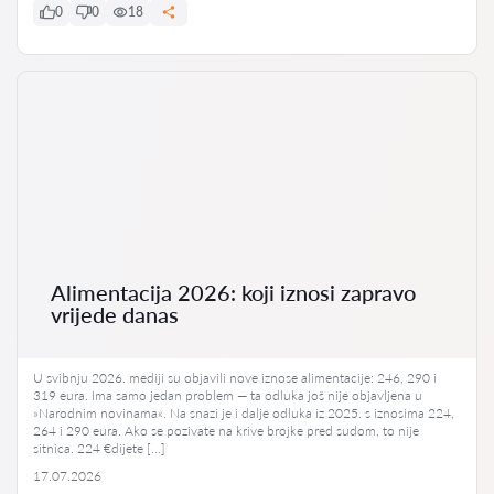
0
0
18
Alimentacija 2026: koji iznosi zapravo
vrijede danas
U svibnju 2026. mediji su objavili nove iznose alimentacije: 246, 290 i
319 eura. Ima samo jedan problem — ta odluka još nije objavljena u
»Narodnim novinama«. Na snazi je i dalje odluka iz 2025. s iznosima 224,
264 i 290 eura. Ako se pozivate na krive brojke pred sudom, to nije
sitnica. 224 €dijete […]
17.07.2026