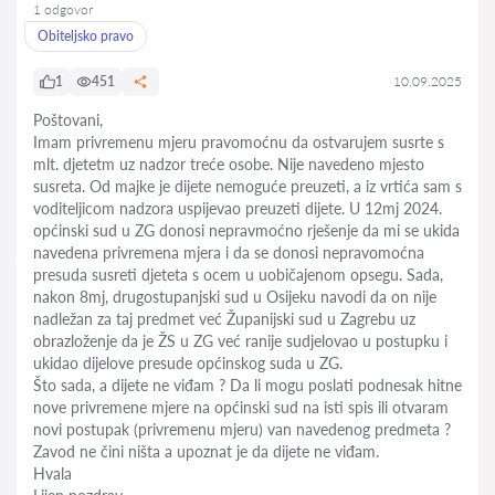
1 odgovor
Obiteljsko pravo
1
451
10.09.2025
Poštovani,
Imam privremenu mjeru pravomoćnu da ostvarujem susrte s
mlt. djetetm uz nadzor treće osobe. Nije navedeno mjesto
susreta. Od majke je dijete nemoguće preuzeti, a iz vrtića sam s
voditeljicom nadzora uspijevao preuzeti dijete. U 12mj 2024.
općinski sud u ZG donosi nepravmoćno rješenje da mi se ukida
navedena privremena mjera i da se donosi nepravomoćna
presuda susreti djeteta s ocem u uobičajenom opsegu. Sada,
nakon 8mj, drugostupanjski sud u Osijeku navodi da on nije
nadležan za taj predmet već Županijski sud u Zagrebu uz
obrazloženje da je ŽS u ZG već ranije sudjelovao u postupku i
ukidao dijelove presude općinskog suda u ZG.
Što sada, a dijete ne viđam ? Da li mogu poslati podnesak hitne
nove privremene mjere na općinski sud na isti spis ili otvaram
novi postupak (privremenu mjeru) van navedenog predmeta ?
Zavod ne čini ništa a upoznat je da dijete ne viđam.
Hvala