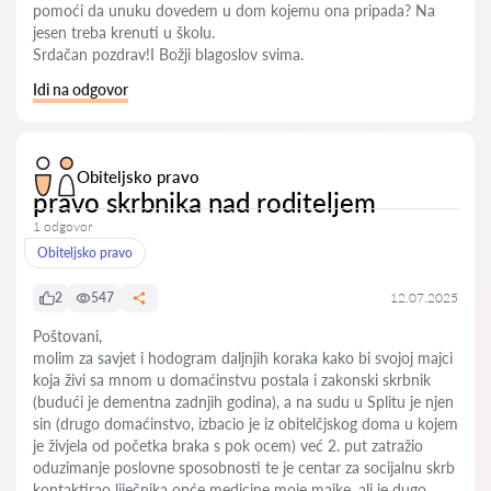
pomoći da unuku dovedem u dom kojemu ona pripada? Na
jesen treba krenuti u školu.
Srdačan pozdrav!I Božji blagoslov svima.
Idi na odgovor
Obiteljsko pravo
pravo skrbnika nad roditeljem
1 odgovor
Obiteljsko pravo
2
547
12.07.2025
Poštovani,
molim za savjet i hodogram daljnjih koraka kako bi svojoj majci
koja živi sa mnom u domaćinstvu postala i zakonski skrbnik
(budući je dementna zadnjih godina), a na sudu u Splitu je njen
sin (drugo domaćinstvo, izbacio je iz obitelčjskog doma u kojem
je živjela od početka braka s pok ocem) već 2. put zatražio
oduzimanje poslovne sposobnosti te je centar za socijalnu skrb
kontaktirao liječnika opće medicine moje majke, ali je dugo