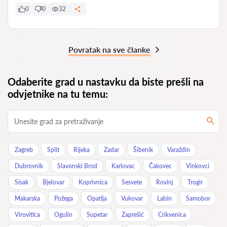
0
0
32
Povratak na sve članke
Odaberite grad u nastavku da biste prešli na
odvjetnike na tu temu:
Zagreb
Split
Rijeka
Zadar
Šibenik
Varaždin
Dubrovnik
Slavonski Brod
Karlovac
Čakovec
Vinkovci
Sisak
Bjelovar
Koprivnica
Sesvete
Rovinj
Trogir
Makarska
Požega
Opatija
Vukovar
Labin
Samobor
Virovitica
Ogulin
Supetar
Zaprešić
Crikvenica