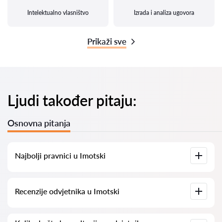
Intelektualno vlasništvo
Izrada i analiza ugovora
Prikaži sve
Ljudi također pitaju:
Osnovna pitanja
Najbolji pravnici u Imotski
Imamo popis najboljih pravnika u Imotski s potpunim
Recenzije odvjetnika u Imotski
informacijama. Cijene, recenzije, telefonski brojevi i adrese.
Na našoj platformi prikupljamo stvarne recenzije o