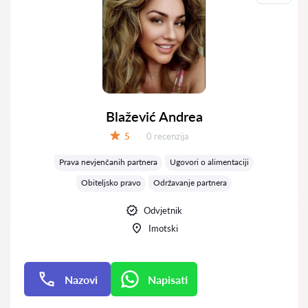
Blažević Andrea
Recenzija:
5
0 recenzija
Ocjena:
Prava nevjenčanih partnera
Ugovori o alimentaciji
Obiteljsko pravo
Održavanje partnera
Odvjetnik
Imotski
Nazovi
Napisati
Napisati