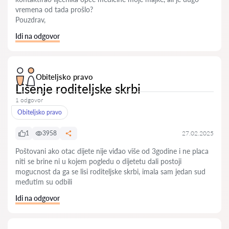
vremena od tada prošlo?
Pouzdrav,
Idi na odgovor
Obiteljsko pravo
Lišenje roditeljske skrbi
1 odgovor
Obiteljsko pravo
1
3958
27.02.2025
Poštovani ako otac dijete nije viđao više od 3godine i ne placa
niti se brine ni u kojem pogledu o dijetetu dali postoji
mogucnost da ga se lisi roditeljske skrbi, imala sam jedan sud
međutim su odbili
Idi na odgovor