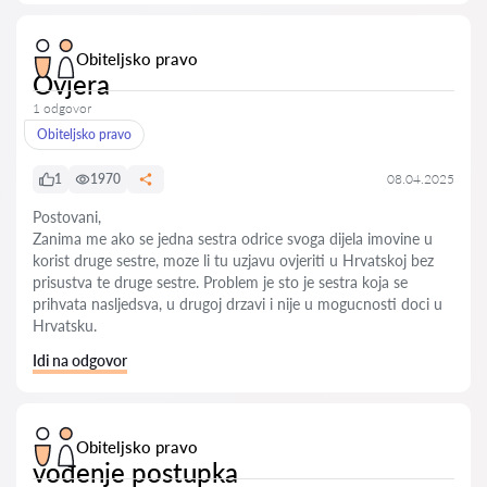
Obiteljsko pravo
Ovjera
1 odgovor
Obiteljsko pravo
1
1970
08.04.2025
Postovani,
Zanima me ako se jedna sestra odrice svoga dijela imovine u
korist druge sestre, moze li tu uzjavu ovjeriti u Hrvatskoj bez
prisustva te druge sestre. Problem je sto je sestra koja se
prihvata nasljedsva, u drugoj drzavi i nije u mogucnosti doci u
Hrvatsku.
Idi na odgovor
Obiteljsko pravo
vođenje postupka