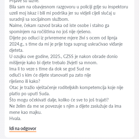
Prijave su lažne.
Bila sam na obavjesnom razgovoru u policiji gdje su inspektoru
uzeli moj iskaz i bili mi podrška jer su vidjeli cijeli slučaj u
suradnji sa socijalnom službom.
Naime, čekam razvod braka od iste osobe i stalno ga
spominjem na ročištima no još nije rješeno.
Dijete po odluci iz privremene mjere živi s ocem od lipnja
2024.g., s time da mi je prije toga suprug uskraćivao viđanje
djeteta.
U ozujku ove godine, 2025., CZSS je nakon obrade donio
mišljenje kako bi djete trebalo živjeti sa mnom.
Ima li to veze s time da dok se god Sud ne
odluči s kim će dijete stanovati pa zato nije
riješeno ili kako?
Otac je tražio vještačenje roditeljskih kompetemcija koje nije
platio po uputi Suda.
Što mogu očekivati dalje, koliko će sve to još trajati?
Ne želim da me se povezuje s njim a dijete zaslužuje da ima
mene kao majku.
Hvala.
Idi na odgovor