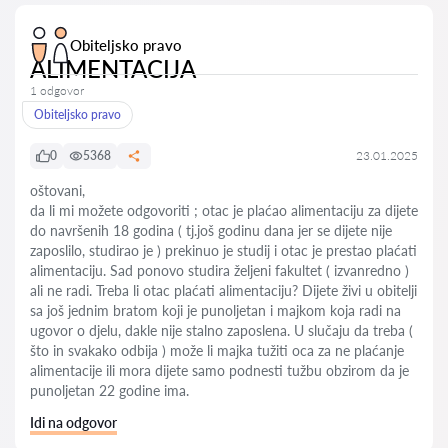
Obiteljsko pravo
ALIMENTACIJA
1 odgovor
Obiteljsko pravo
0
5368
23.01.2025
oštovani,
da li mi možete odgovoriti ; otac je plaćao alimentaciju za dijete
do navršenih 18 godina ( tj.još godinu dana jer se dijete nije
zaposlilo, studirao je ) prekinuo je studij i otac je prestao plaćati
alimentaciju. Sad ponovo studira željeni fakultet ( izvanredno )
ali ne radi. Treba li otac plaćati alimentaciju? Dijete živi u obitelji
sa još jednim bratom koji je punoljetan i majkom koja radi na
ugovor o djelu, dakle nije stalno zaposlena. U slučaju da treba (
što in svakako odbija ) može li majka tužiti oca za ne plaćanje
alimentacije ili mora dijete samo podnesti tužbu obzirom da je
punoljetan 22 godine ima.
Idi na odgovor