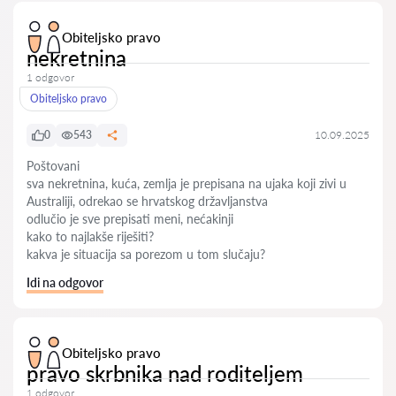
Obiteljsko pravo
nekretnina
1 odgovor
Obiteljsko pravo
0
543
10.09.2025
Poštovani
sva nekretnina, kuća, zemlja je prepisana na ujaka koji zivi u
Australiji, odrekao se hrvatskog državljanstva
odlučio je sve prepisati meni, nećakinji
kako to najlakše riješiti?
kakva je situacija sa porezom u tom slučaju?
Idi na odgovor
Obiteljsko pravo
pravo skrbnika nad roditeljem
1 odgovor