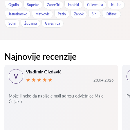
Ogulin
Supetar
Zaprešić
Imotski
Crikvenica
Kutina
Jastrebarsko
Metković
Pazin
Zabok
Sinj
Križevci
Solin
Županja
Garešnica
Najnovije recenzije
Vladimir Gizdavić
V
28.04.2026
Može li neko da napiše e mail adresu odvjetnice Maje
P
Čuljak ?