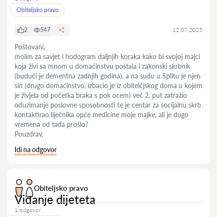
Obiteljsko pravo
2
547
12.07.2025
Poštovani,
molim za savjet i hodogram daljnjih koraka kako bi svojoj majci
koja živi sa mnom u domaćinstvu postala i zakonski skrbnik
(budući je dementna zadnjih godina), a na sudu u Splitu je njen
sin (drugo domaćinstvo, izbacio je iz obitelčjskog doma u kojem
je živjela od početka braka s pok ocem) već 2. put zatražio
oduzimanje poslovne sposobnosti te je centar za socijalnu skrb
kontaktirao liječnika opće medicine moje majke, ali je dugo
vremena od tada prošlo?
Pouzdrav,
Idi na odgovor
Obiteljsko pravo
Viđanje dijeteta
1 odgovor