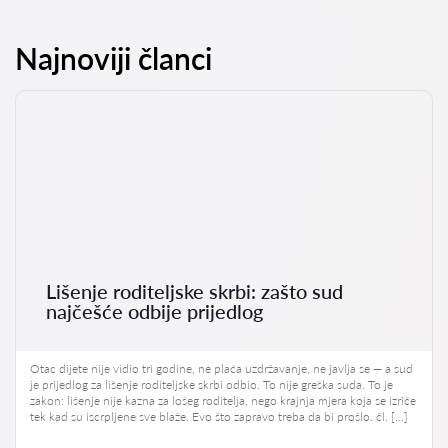
Najnoviji članci
Lišenje roditeljske skrbi: zašto sud
najčešće odbije prijedlog
Otac dijete nije vidio tri godine, ne plaća uzdržavanje, ne javlja se — a sud
je prijedlog za lišenje roditeljske skrbi odbio. To nije greška suda. To je
zakon: lišenje nije kazna za lošeg roditelja, nego krajnja mjera koja se izriče
tek kad su iscrpljene sve blaže. Evo što zapravo treba da bi prošlo. čl. […]