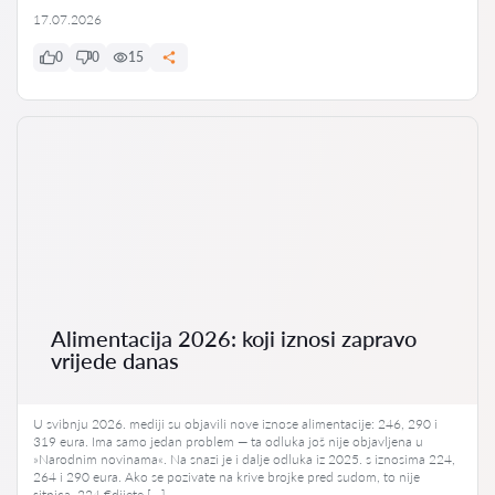
17.07.2026
0
0
15
Alimentacija 2026: koji iznosi zapravo
vrijede danas
U svibnju 2026. mediji su objavili nove iznose alimentacije: 246, 290 i
319 eura. Ima samo jedan problem — ta odluka još nije objavljena u
»Narodnim novinama«. Na snazi je i dalje odluka iz 2025. s iznosima 224,
264 i 290 eura. Ako se pozivate na krive brojke pred sudom, to nije
sitnica. 224 €dijete […]