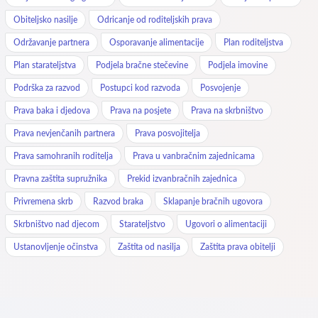
Obiteljsko nasilje
Odricanje od roditeljskih prava
Održavanje partnera
Osporavanje alimentacije
Plan roditeljstva
Plan starateljstva
Podjela bračne stečevine
Podjela imovine
Podrška za razvod
Postupci kod razvoda
Posvojenje
Prava baka i djedova
Prava na posjete
Prava na skrbništvo
Prava nevjenčanih partnera
Prava posvojitelja
Prava samohranih roditelja
Prava u vanbračnim zajednicama
Pravna zaštita supružnika
Prekid izvanbračnih zajednica
Privremena skrb
Razvod braka
Sklapanje bračnih ugovora
Skrbništvo nad djecom
Starateljstvo
Ugovori o alimentaciji
Ustanovljenje očinstva
Zaštita od nasilja
Zaštita prava obitelji