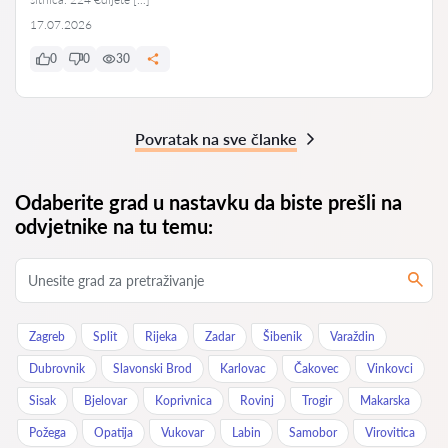
17.07.2026
0
0
30
Povratak na sve članke
Odaberite grad u nastavku da biste prešli na
odvjetnike na tu temu:
Zagreb
Split
Rijeka
Zadar
Šibenik
Varaždin
Dubrovnik
Slavonski Brod
Karlovac
Čakovec
Vinkovci
Sisak
Bjelovar
Koprivnica
Rovinj
Trogir
Makarska
Požega
Opatija
Vukovar
Labin
Samobor
Virovitica