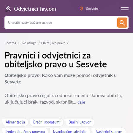
Odvjetnici-hr.com
Sesvete
Početna
Sve usluge
Obiteljsko pravo
Pravnici i odvjetnici za
obiteljsko pravo u Sesvete
Obiteljsko pravo: Kako vam može pomoći odvjetnik u
Sesvete
Obiteljsko pravo regulira odnose između članova obitelji,
uključujući brak, razvod, skrbništ...
dalje
Alimentacija
Bračni sporazumi
Bračni ugovori
Izmjena bračnog ugovora
Izvanbračne zajednice
Nasljedni sporovi