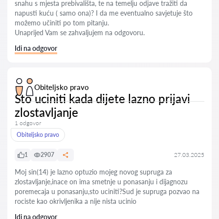
snahu s mjesta prebivališta, te na temelju odjave tražiti da
napusti kuću ( samo ona)? I da me eventualno savjetuje što
možemo učiniti po tom pitanju.
Unaprijed Vam se zahvaljujem na odgovoru.
Idi na odgovor
Obiteljsko pravo
Sto uciniti kada dijete lazno prijavi
zlostavljanje
1 odgovor
Obiteljsko pravo
1
2907
27.03.2025
Moj sin(14) je lazno optuzio mojeg novog supruga za
zlostavljanje,inace on ima smetnje u ponasanju i dijagnozu
poremecaja u ponasanju,sto uciniti?Sud je supruga pozvao na
rociste kao okrivljenika a nije nista ucinio
Idi na odgovor