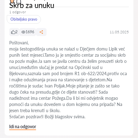
Skrb za unuku
1 odgovor
Obiteljsko pravo
2
1696
11.05.2025
Poštovani,
moja šestogodišnja unuka se nalazi u Dječjem domu Lipik već
punih šest mjeseci.Tamo ju je smjestio centar za socijalnu skrb
na poziv majke.Ja sam se javila centru da želim preuzeti skrb o
unuci,međutim slučaj je predat na Općinski sud u
Bjelovaru,saznala sam pod brojem R1 ob-622/2024,protiv oca
i majke oduzimanja prava na stanovanje s djetetom.Na
ročištima je sudac Ivan Poljak.Moje pitanje je zašto se tako
dugo čeka na presudu,gdje će dijete stanovati? Sada
nadležnost ima centar Požega.Da li bi mi odvjetnik mogao
pomoći da unuku dovedem u dom kojemu ona pripada? Na
jesen treba krenuti u školu.
Srdačan pozdrav!I Božji blagoslov svima.
Idi na odgovor