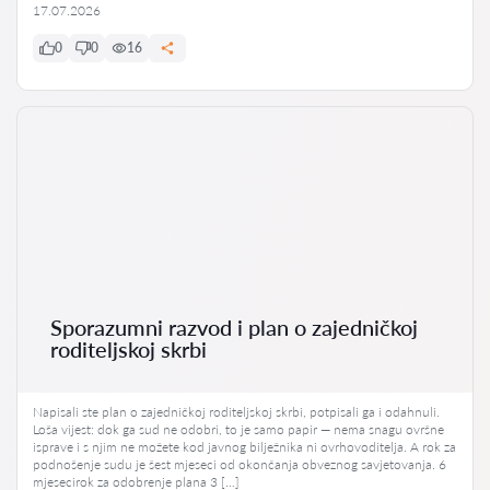
17.07.2026
0
0
16
Sporazumni razvod i plan o zajedničkoj
roditeljskoj skrbi
Napisali ste plan o zajedničkoj roditeljskoj skrbi, potpisali ga i odahnuli.
Loša vijest: dok ga sud ne odobri, to je samo papir — nema snagu ovršne
isprave i s njim ne možete kod javnog bilježnika ni ovrhovoditelja. A rok za
podnošenje sudu je šest mjeseci od okončanja obveznog savjetovanja. 6
mjesecirok za odobrenje plana 3 […]