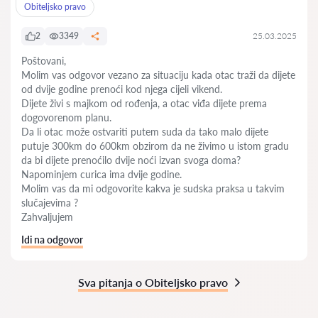
Obiteljsko pravo
2
3349
25.03.2025
Poštovani,
Molim vas odgovor vezano za situaciju kada otac traži da dijete
od dvije godine prenoći kod njega cijeli vikend.
Dijete živi s majkom od rođenja, a otac viđa dijete prema
dogovorenom planu.
Da li otac može ostvariti putem suda da tako malo dijete
putuje 300km do 600km obzirom da ne živimo u istom gradu
da bi dijete prenoćilo dvije noći izvan svoga doma?
Napominjem curica ima dvije godine.
Molim vas da mi odgovorite kakva je sudska praksa u takvim
slučajevima ?
Zahvaljujem
Idi na odgovor
Sva pitanja o Obiteljsko pravo