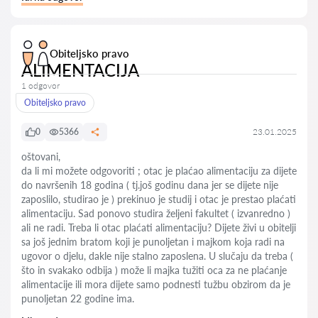
Obiteljsko pravo
ALIMENTACIJA
1 odgovor
Obiteljsko pravo
0
5366
23.01.2025
oštovani,
da li mi možete odgovoriti ; otac je plaćao alimentaciju za dijete
do navršenih 18 godina ( tj.još godinu dana jer se dijete nije
zaposlilo, studirao je ) prekinuo je studij i otac je prestao plaćati
alimentaciju. Sad ponovo studira željeni fakultet ( izvanredno )
ali ne radi. Treba li otac plaćati alimentaciju? Dijete živi u obitelji
sa još jednim bratom koji je punoljetan i majkom koja radi na
ugovor o djelu, dakle nije stalno zaposlena. U slučaju da treba (
što in svakako odbija ) može li majka tužiti oca za ne plaćanje
alimentacije ili mora dijete samo podnesti tužbu obzirom da je
punoljetan 22 godine ima.