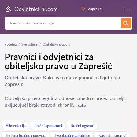
Odvjetnici-hr.com
Zaprešić
Početna
Sve usluge
Obiteljsko pravo
Pravnici i odvjetnici za
obiteljsko pravo u Zaprešić
Obiteljsko pravo: Kako vam može pomoći odvjetnik u
Zaprešić
Obiteljsko pravo regulira odnose između članova obitelji,
uključujući brak, razvod, skrbniš...
dalje
Alimentacija
Bračni sporazumi
Bračni ugovori
Izmjena bračnog ugovora
Izvanbračne zajednice
Nasljedni sporovi