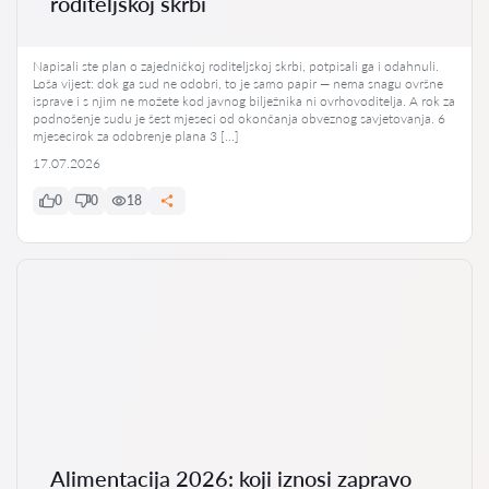
roditeljskoj skrbi
Napisali ste plan o zajedničkoj roditeljskoj skrbi, potpisali ga i odahnuli.
Loša vijest: dok ga sud ne odobri, to je samo papir — nema snagu ovršne
isprave i s njim ne možete kod javnog bilježnika ni ovrhovoditelja. A rok za
podnošenje sudu je šest mjeseci od okončanja obveznog savjetovanja. 6
mjesecirok za odobrenje plana 3 […]
17.07.2026
0
0
18
Alimentacija 2026: koji iznosi zapravo