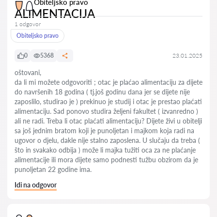
Obiteljsko pravo
ALIMENTACIJA
1 odgovor
Obiteljsko pravo
0
5368
23.01.2025
oštovani,
da li mi možete odgovoriti ; otac je plaćao alimentaciju za dijete
do navršenih 18 godina ( tj.još godinu dana jer se dijete nije
zaposlilo, studirao je ) prekinuo je studij i otac je prestao plaćati
alimentaciju. Sad ponovo studira željeni fakultet ( izvanredno )
ali ne radi. Treba li otac plaćati alimentaciju? Dijete živi u obitelji
sa još jednim bratom koji je punoljetan i majkom koja radi na
ugovor o djelu, dakle nije stalno zaposlena. U slučaju da treba (
što in svakako odbija ) može li majka tužiti oca za ne plaćanje
alimentacije ili mora dijete samo podnesti tužbu obzirom da je
punoljetan 22 godine ima.
Idi na odgovor