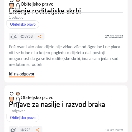
Obiteljsko pravo
Lišenje roditeljske skrbi
1 odgovor
Obiteljsko pravo
1
3958
27.02.2025
Poštovani ako otac dijete nije viđao više od 3godine i ne placa
niti se brine ni u kojem pogledu o dijetetu dali postoji
mogucnost da ga se lisi roditeljske skrbi, imala sam jedan sud
međutim su odbili
Idi na odgovor
Obiteljsko pravo
Prijave za nasilje i razvod braka
1 odgovor
Obiteljsko pravo
1
924
10.09.2025