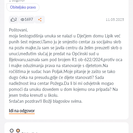
1 odgovor
Obiteljsko pravo
2
1697
11.05.2025
Poštovani,
moja šestogodišnja unuka se nalazi u Dječjem domu Lipik već
punih šest mjeseci.Tamo ju je smjestio centar za socijalnu skrb
na poziv majke.Ja sam se javila centru da želim preuzeti skrb o
unuci,međutim slučaj je predat na Općinski sud u
Bjelovaru,saznala sam pod brojem R1 ob-622/2024,protiv oca
i majke oduzimanja prava na stanovanje s djetetom.Na
ročištima je sudac Ivan Poljak.Moje pitanje je zašto se tako
dugo čeka na presudu,gdje će dijete stanovati? Sada
nadležnost ima centar Požega.Da li bi mi odvjetnik mogao
pomoći da unuku dovedem u dom kojemu ona pripada? Na
jesen treba krenuti u školu.
Srdačan pozdrav!I Božji blagoslov svima.
Idi na odgovor