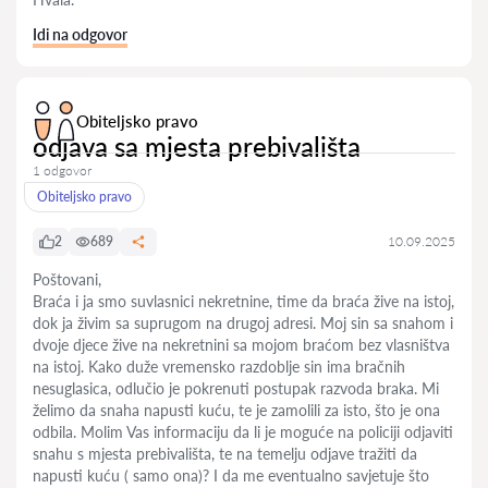
Idi na odgovor
Obiteljsko pravo
odjava sa mjesta prebivališta
1 odgovor
Obiteljsko pravo
2
689
10.09.2025
Poštovani,
Braća i ja smo suvlasnici nekretnine, time da braća žive na istoj,
dok ja živim sa suprugom na drugoj adresi. Moj sin sa snahom i
dvoje djece žive na nekretnini sa mojom braćom bez vlasništva
na istoj. Kako duže vremensko razdoblje sin ima bračnih
nesuglasica, odlučio je pokrenuti postupak razvoda braka. Mi
želimo da snaha napusti kuću, te je zamolili za isto, što je ona
odbila. Molim Vas informaciju da li je moguće na policiji odjaviti
snahu s mjesta prebivališta, te na temelju odjave tražiti da
napusti kuću ( samo ona)? I da me eventualno savjetuje što