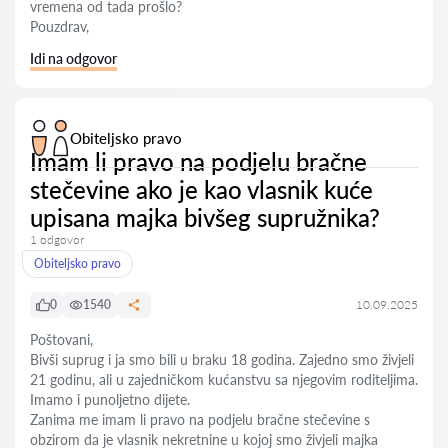
vremena od tada prošlo?
Pouzdrav,
Idi na odgovor
Obiteljsko pravo
Imam li pravo na podjelu bračne
stečevine ako je kao vlasnik kuće
upisana majka bivšeg supružnika?
1 odgovor
Obiteljsko pravo
0
1540
10.09.2025
Poštovani,
Bivši suprug i ja smo bili u braku 18 godina. Zajedno smo živjeli
21 godinu, ali u zajedničkom kućanstvu sa njegovim roditeljima.
Imamo i punoljetno dijete.
Zanima me imam li pravo na podjelu bračne stečevine s
obzirom da je vlasnik nekretnine u kojoj smo živjeli majka