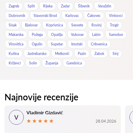
Zagreb
Split
Rijeka
Zadar
Šibenik
Varaždin
Dubrovnik
Slavonski Brod
Karlovac
Čakovec
Vinkovci
Sisak
Bjelovar
Koprivnica
Sesvete
Rovinj
Trogir
Makarska
Požega
Opatija
Vukovar
Labin
Samobor
Virovitica
Ogulin
Supetar
Imotski
Crikvenica
Kutina
Jastrebarsko
Metković
Pazin
Zabok
Sinj
Križevci
Solin
Županja
Garešnica
Najnovije recenzije
Vladimir Gizdavić
V
28.04.2026