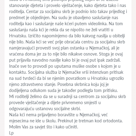
stanovanje djeteta i provelo vještačenje, kako djeteta tako i nas
roditelja. Centar za socijalnu skrb je podnio isto takav prijedlog i
predmet je objedinjen. Na sudu je obavljeno saslušanje nas
roditelja kao i saslušanje naše kćeri putem videolinka. Na tom
saslušanju naša kći je rekla da se nipošto ne želi vratiti u
Hrvatsku. Izričito napominjemo da bilo kakvog nasilja u obitelji
nije bilo. Naša kći se već prije obraćala centru za socijalnu skrb
namjeravajući provesti svoj plan ostanka u Njemačkoj, ali je
vraćena doma jer za to nije bilo nikakve osnove. Stoga je ovaj
put prijavila navodno nasilje kako bi je ovaj put ipak zadržali.
Inače sve to provodi po uputama muške osobe s kojom je u
kontaktu. Socijalna služba iz Njemačke vrši intenzivan pritisak
na sud tvrdeći da bi se njenim povratkom u Hrvatsku ugrozilo
njeno zdravstveno stanje. Posebna skrbnica koju joj je
dodijeljena odlukom suda je također podlegla tom pritisku.
Mi roditelji želimo da se u suradnji sa centrom za socijalnu skrb
provede vještačenje a dijete privremeno smjesti u
odgovarajuću ustanovu socijalne skrbi.
Naša kći nema prijavljeno boravište u Njemačkoj, već
mjesecima ne ide u školu. Prekinut je tretman kod ortodonta.
Molim Vas za savjet što i kako učiniti.
Lp