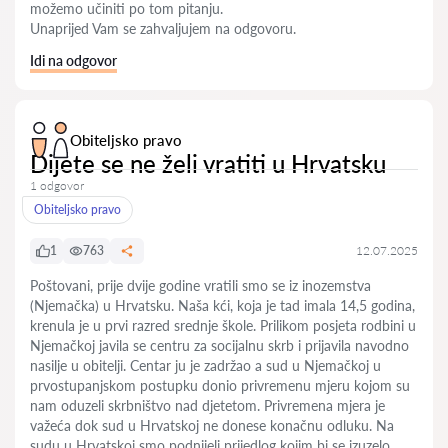
možemo učiniti po tom pitanju.
Unaprijed Vam se zahvaljujem na odgovoru.
Idi na odgovor
Obiteljsko pravo
Dijete se ne želi vratiti u Hrvatsku
1 odgovor
Obiteljsko pravo
1
763
12.07.2025
Poštovani, prije dvije godine vratili smo se iz inozemstva
(Njemačka) u Hrvatsku. Naša kći, koja je tad imala 14,5 godina,
krenula je u prvi razred srednje škole. Prilikom posjeta rodbini u
Njemačkoj javila se centru za socijalnu skrb i prijavila navodno
nasilje u obitelji. Centar ju je zadržao a sud u Njemačkoj u
prvostupanjskom postupku donio privremenu mjeru kojom su
nam oduzeli skrbništvo nad djetetom. Privremena mjera je
važeća dok sud u Hrvatskoj ne donese konačnu odluku. Na
sudu u Hrvatskoj smo podnijeli prijedlog kojim bi se izuzelo