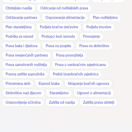
Obiteljsko nasilje
Odricanje od roditeljskih prava
Održavanje partnera
Osporavanje alimentacije
Plan roditeljstva
Plan starateljstva
Podjela bračne stečevine
Podjela imovine
Podrška za razvod
Postupci kod razvoda
Posvojenje
Prava baka i djedova
Prava na posjete
Prava na skrbništvo
Prava nevjenčanih partnera
Prava posvojitelja
Prava samohranih roditelja
Prava u vanbračnim zajednicama
Pravna zaštita supružnika
Prekid izvanbračnih zajednica
Privremena skrb
Razvod braka
Sklapanje bračnih ugovora
Skrbništvo nad djecom
Starateljstvo
Ugovori o alimentaciji
Ustanovljenje očinstva
Zaštita od nasilja
Zaštita prava obitelji