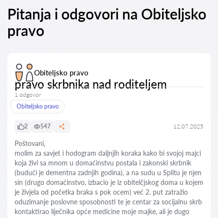
Pitanja i odgovori na Obiteljsko
pravo
Obiteljsko pravo
pravo skrbnika nad roditeljem
1 odgovor
Obiteljsko pravo
2
547
12.07.2025
Poštovani,
molim za savjet i hodogram daljnjih koraka kako bi svojoj majci
koja živi sa mnom u domaćinstvu postala i zakonski skrbnik
(budući je dementna zadnjih godina), a na sudu u Splitu je njen
sin (drugo domaćinstvo, izbacio je iz obitelčjskog doma u kojem
je živjela od početka braka s pok ocem) već 2. put zatražio
oduzimanje poslovne sposobnosti te je centar za socijalnu skrb
kontaktirao liječnika opće medicine moje majke, ali je dugo