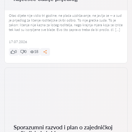
Otac dijete nije vidio tri godine, ne plaća uzdržavanje, ne javlja se — a sud
je prijedlog za lišenje roditeljske skrbi odbio. To nije greška suda. To je
zakon: lišenje nije kazna za lošeg roditelja, nego krajnja mjera koja se izriče
tek kad su iscrpljene sve blaže. Evo što zapravo treba da bi prošlo. čl. […]
17.07.2026
0
0
18
Sporazumni razvod i plan o zajedničkoj