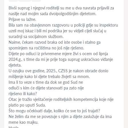
Bivši suprug i njegovi roditelji su me u dva navrata prijavili za
nasilje nad mojim sada dvoipolgodišnjim djetetom.
Prijave su lažne.
Bila sam na obavjesnom razgovoru u policiji gdje su inspektoru
uzeli moj iskaz i bili mi podrška jer su vidjeli cijeli slučaj u
suradnji sa socijalnom službom.
Naime, čekam razvod braka od iste osobe i stalno ga
spominjem na ročištima no još nije rješeno.
Dijete po odluci iz privremene mjere živi s ocem od lipnja
2024.g., s time da mi je prije toga suprug uskraćivao viđanje
djeteta.
U ozujku ove godine, 2025., CZSS je nakon obrade donio
mišljenje kako bi djete trebalo živjeti sa mnom.
Ima li to veze s time da dok se god Sud ne
odluči s kim će dijete stanovati pa zato nije
riješeno ili kako?
Otac je tražio vještačenje roditeljskih kompetemcija koje nije
platio po uputi Suda.
Što mogu očekivati dalje, koliko će sve to još trajati?
Ne želim da me se povezuje s njim a dijete zaslužuje da ima
mene kao majku.
Hvala.