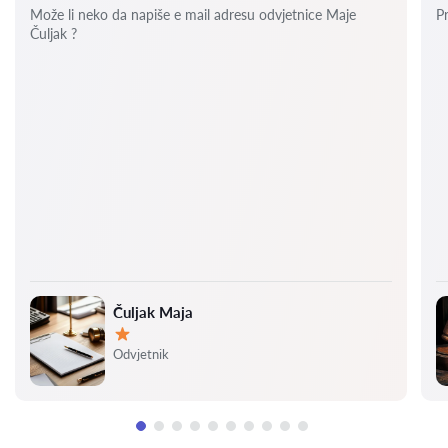
Može li neko da napiše e mail adresu odvjetnice Maje
P
Čuljak ?
Čuljak Maja
Ocjena:
Odvjetnik