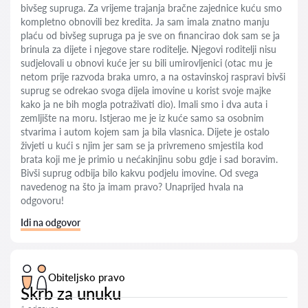
bivšeg supruga. Za vrijeme trajanja bračne zajednice kuću smo
kompletno obnovili bez kredita. Ja sam imala znatno manju
plaću od bivšeg supruga pa je sve on financirao dok sam se ja
brinula za dijete i njegove stare roditelje. Njegovi roditelji nisu
sudjelovali u obnovi kuće jer su bili umirovljenici (otac mu je
netom prije razvoda braka umro, a na ostavinskoj raspravi bivši
suprug se odrekao svoga dijela imovine u korist svoje majke
kako ja ne bih mogla potraživati dio). Imali smo i dva auta i
zemljište na moru. Istjerao me je iz kuće samo sa osobnim
stvarima i autom kojem sam ja bila vlasnica. Dijete je ostalo
živjeti u kući s njim jer sam se ja privremeno smjestila kod
brata koji me je primio u nećakinjinu sobu gdje i sad boravim.
Bivši suprug odbija bilo kakvu podjelu imovine. Od svega
navedenog na što ja imam pravo? Unaprijed hvala na
odgovoru!
Idi na odgovor
Obiteljsko pravo
Skrb za unuku