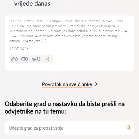
vrijede danas
U svibnju 2026. mediji su objavili nove iznose alimentacije: 246, 290 i
319 eura. Ima samo jedan problem — ta odluka još nije objavljena u
»Narodnim novinama«. Na snazi je i dalje odluka iz 2025. s iznosima 224,
264 i 290 eura. Ako se pozivate na krive brojke pred sudom, to nije
sitnica. 224 €dijete […]
17.07.2026
0
0
32
Povratak na sve članke
Odaberite grad u nastavku da biste prešli na
odvjetnike na tu temu: