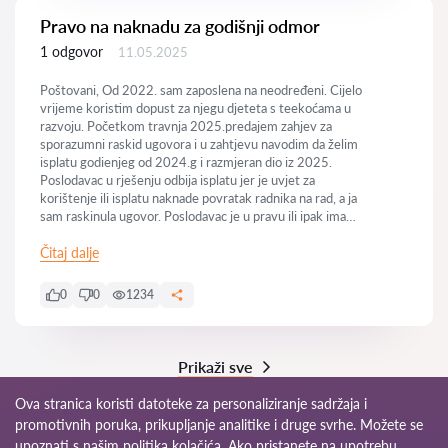
Pravo na naknadu za godišnji odmor
1 odgovor
11.05.2025
Poštovani, Od 2022. sam zaposlena na neodređeni. Cijelo
vrijeme koristim dopust za njegu djeteta s teekoćama u
razvoju. Početkom travnja 2025.predajem zahjev za
sporazumni raskid ugovora i u zahtjevu navodim da želim
isplatu godienjeg od 2024.g i razmjeran dio iz 2025.
Poslodavac u rješenju odbija isplatu jer je uvjet za
korištenje ili isplatu naknade povratak radnika na rad, a ja
sam raskinula ugovor. Poslodavac je u pravu ili ipak imam
pravo na isplatu? Hvala
Čitaj dalje
0
0
1234
Prikaži sve
Ova stranica koristi datoteke za personaliziranje sadržaja i
promotivnih poruka, prikupljanje analitike i druge svrhe. Možete se
upoznati s našim
politika kolačića
. Ako pristanete na upotrebu