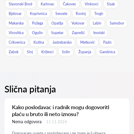
Slavonski Brod
Karlovac
Čakovec
Vinkovci
Sisak
Bjelovar
Koprivnica
Sesvete
Rovinj
Trogir
Makarska
Požega
Opatija
Vukovar
Labin
Samobor
Virovitica
Ogulin
Supetar
Zaprešić
Imotski
Crikvenica
Kutina
Jastrebarsko
Metković
Pazin
Zabok
Sinj
Križevci
Solin
Županja
Garešnica
Slična pitanja
Kako poslodavac i radnik mogu dogovoriti
plaću u bruto ili neto iznosu?
Nema odgovora
11.11.2024
Dogovaram uvjete s poslodavcem i ne znam je li obveza