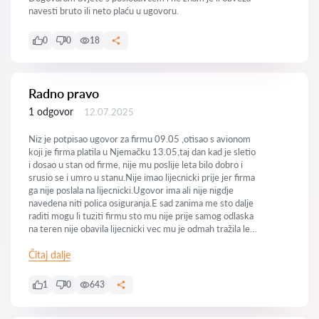
navesti bruto ili neto plaću u ugovoru.
0
0
18
Radno pravo
1 odgovor
12.07.2025
Niz je potpisao ugovor za firmu 09.05 ,otisao s avionom
koji je firma platila u Njemačku 13.05,taj dan kad je sletio
i dosao u stan od firme, nije mu poslije leta bilo dobro i
srusio se i umro u stanu.Nije imao lijecnicki prije jer firma
ga nije poslala na lijecnicki.Ugovor ima ali nije nigdje
navedena niti polica osiguranja.E sad zanima me sto dalje
raditi mogu li tuziti firmu sto mu nije prije samog odlaska
na teren nije obavila lijecnicki vec mu je odmah tražila let
da sto prije ide.Iako je taj dan dodao i odmah umro poslije
tog leta😥Imam li osnovu na koju ih mogu tuziti .Iako je
Čitaj dalje
poslodavac platio prijevoz muza iz Njemačke za Hrvatsku
za pogreb .Dali je sam propust tog lijecnickig mogao biti
1
0
643
presudan