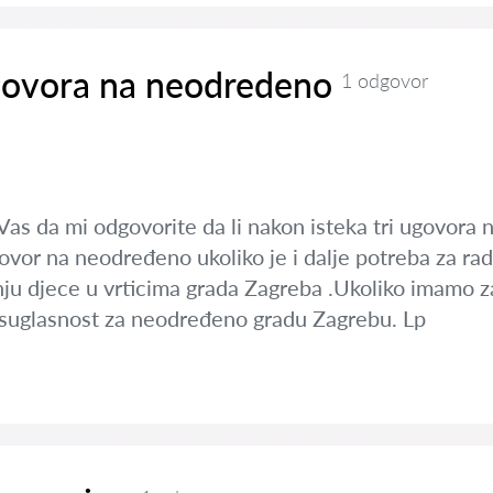
govora na neodredeno
1 odgovor
 Vas da mi odgovorite da li nakon isteka tri ugovor
govor na neodređeno ukoliko je i dalje potreba za r
tnju djece u vrticima grada Zagreba .Ukoliko imamo z
a suglasnost za neodređeno gradu Zagrebu. Lp