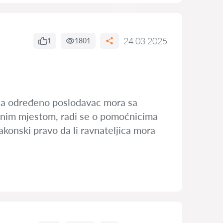
24.03.2025
1
1801
a na određeno poslodavac mora sa
adnim mjestom, radi se o pomoćnicima
akonski pravo da li ravnateljica mora