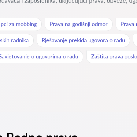
avaca i zaposlenika, uključujući prava, obveze, ugo
pci za mobbing
Prava na godišnji odmor
Prava 
skih radnika
Rješavanje prekida ugovora o radu
Savjetovanje o ugovorima o radu
Zaštita prava posl