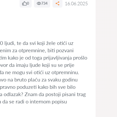
16.06.2025
0
734
ljudi, te da svi koji žele otići uz
enim za otpremnine, biti pozvani
tim kako je od toga prijavljivanja prošlo
r da imaju ljude koji su se prije
da ne mogu svi otići uz otpremninu.
avo na bruto plaću za svaku godinu
pravno poduzeti kako bih sve bilo
za odlazak? Znam da postoji pisani trag
m da se radi o internom popisu