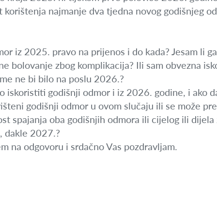
et korištenja najmanje dva tjedna novog godišnjeg o
dmor iz 2025. pravo na prijenos i do kada? Jesam li ga
ne bolovanje zbog komplikacija? Ili sam obvezna iskor
me ne bi bilo na poslu 2026.?
o iskoristiti godišnji odmor i iz 2026. godine, i ako 
rišteni godišnji odmor u ovom slučaju ili se može pre
st spajanja oba godišnjih odmora ili cijelog ili dije
a, dakle 2027.?
em na odgovoru i srdačno Vas pozdravljam.