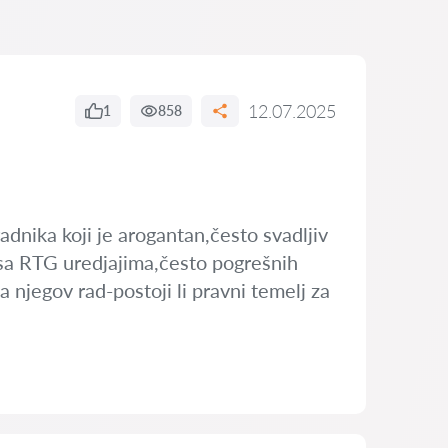
12.07.2025
1
858
adnika koji je arogantan,često svadljiv
 sa RTG uredjajima,često pogrešnih
 njegov rad-postoji li pravni temelj za