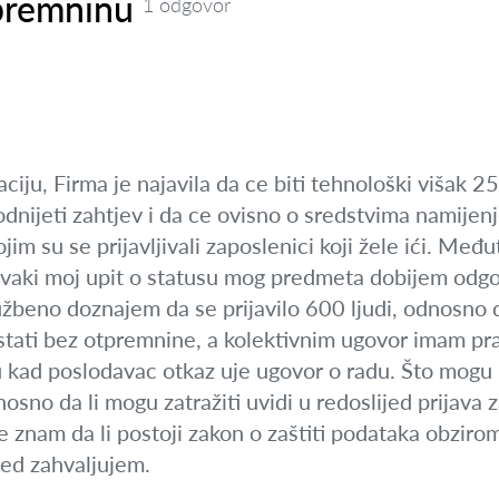
premninu
1 odgovor
iju, Firma je najavila da ce biti tehnološki višak 250 
nijeti zahtjev i da ce ovisno o sredstvima namijenj
im su se prijavljivali zaposlenici koji žele ići. Među
vaki moj upit o statusu mog predmeta dobijem odgovo
užbeno doznajem da se prijavilo 600 ljudi, odnosno 
ostati bez otpremnine, a kolektivnim ugovor imam pr
u kad poslodavac otkaz uje ugovor o radu. Što mogu 
sno da li mogu zatražiti uvidi u redoslijed prijava 
e znam da li postoji zakon o zaštiti podataka obziro
jed zahvaljujem.