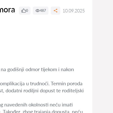
dmora
10.09.2025
0
487
na godišnji odmor tijekom i nakon
omplikacija u trudnoći. Termin poroda
, dodatni rodiljni dopust te roditeljski
og navedenih okolnosti neću imati
e. Također, zbog trajanja dopusta, neću