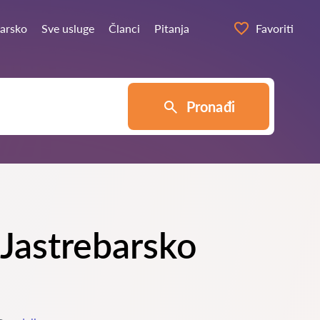
barsko
Sve usluge
Članci
Pitanja
Favoriti
Pronađi
 Jastrebarsko