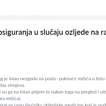
siguranja u slučaju ozljede na r
 je imao nezgodu na poslu- puknuće mišića u listu p
eba strojeva.
 su ga na hitan prijem te nakon toga na pregled i ult
ra mišića).
ug se javio liječniku obiteljske medicine koji je po