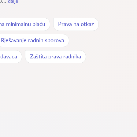
...
dalje
na minimalnu plaću
Prava na otkaz
Rješavanje radnih sporova
odavaca
Zaštita prava radnika