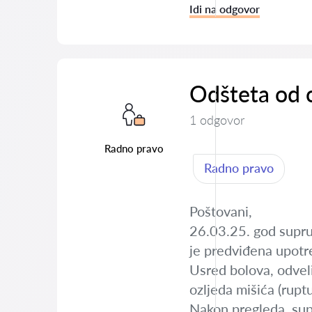
Idi na odgovor
Odšteta od o
1 odgovor
Radno pravo
Radno pravo
Poštovani,
26.03.25. god suprug
je predviđena upotr
Usred bolova, odveli
ozljeda mišića (ruptu
Nakon pregleda, supr