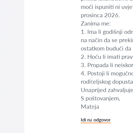
moći ispuniti ni uvj
prosinca 2026.
Zanima me:
1. Ima li godišnji o
na način da se preki
ostatkom budući da 
2. Hoću li imati prav
3. Propada li neisko
4. Postoji li mogućno
roditeljskog dopust
Unaprijed zahvaljuj
S poštovanjem,
Mateja
Idi na odgovor