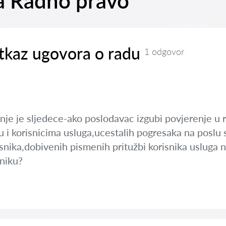
na Radno pravo
tkaz ugovora o radu
1 odgovor
nje je sljedece-ako poslodavac izgubi povjerenje u r
u i korisnicima usluga,ucestalih pogresaka na poslu
nika,dobivenih pismenih pritužbi korisnika usluga na
dniku?