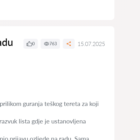
adu
15.07.2025
0
763
rilikom guranja teškog tereta za koji
razvuk lista gdje je ustanovljena
dnio prijavu ozljede na radu. Sama