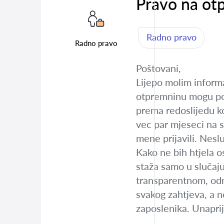
Pravo na ot
Radno pravo
Radno pravo
Poštovani,
Lijepo molim informac
otpremninu mogu pod
prema redoslijedu koj
vec par mjeseci na s
mene prijavili. Nesl
Kako ne bih htjela 
staža samo u slučaj
transparentnom, odno
svakog zahtjeva, a n
zaposlenika. Unapri