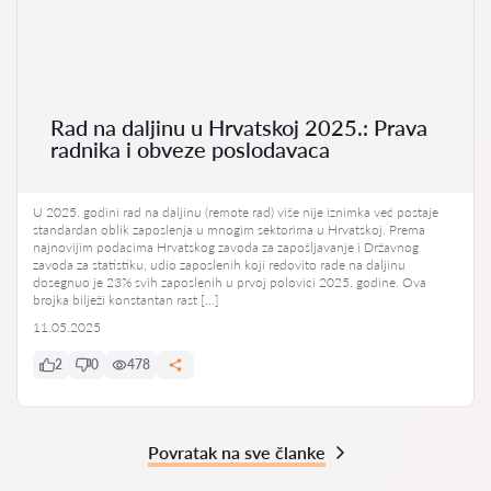
Rad na daljinu u Hrvatskoj 2025.: Prava
radnika i obveze poslodavaca
U 2025. godini rad na daljinu (remote rad) više nije iznimka već postaje
standardan oblik zaposlenja u mnogim sektorima u Hrvatskoj. Prema
najnovijim podacima Hrvatskog zavoda za zapošljavanje i Državnog
zavoda za statistiku, udio zaposlenih koji redovito rade na daljinu
dosegnuo je 23% svih zaposlenih u prvoj polovici 2025. godine. Ova
brojka bilježi konstantan rast […]
11.05.2025
2
0
478
Povratak na sve članke