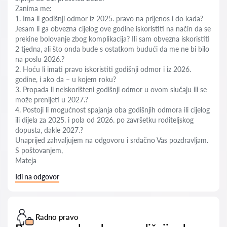
Zanima me:
1. Ima li godišnji odmor iz 2025. pravo na prijenos i do kada?
Jesam li ga obvezna cijelog ove godine iskoristiti na način da se
prekine bolovanje zbog komplikacija? Ili sam obvezna iskoristiti
2 tjedna, ali što onda bude s ostatkom budući da me ne bi bilo
na poslu 2026.?
2. Hoću li imati pravo iskoristiti godišnji odmor i iz 2026.
godine, i ako da – u kojem roku?
3. Propada li neiskorišteni godišnji odmor u ovom slučaju ili se
može prenijeti u 2027.?
4. Postoji li mogućnost spajanja oba godišnjih odmora ili cijelog
ili dijela za 2025. i pola od 2026. po završetku roditeljskog
dopusta, dakle 2027.?
Unaprijed zahvaljujem na odgovoru i srdačno Vas pozdravljam.
S poštovanjem,
Mateja
Idi na odgovor
Radno pravo