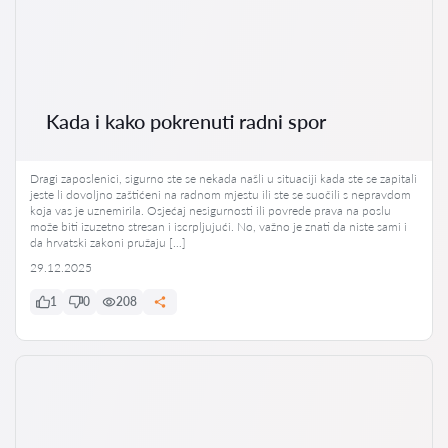
Kada i kako pokrenuti radni spor
Dragi zaposlenici, sigurno ste se nekada našli u situaciji kada ste se zapitali
jeste li dovoljno zaštićeni na radnom mjestu ili ste se suočili s nepravdom
koja vas je uznemirila. Osjećaj nesigurnosti ili povrede prava na poslu
može biti izuzetno stresan i iscrpljujući. No, važno je znati da niste sami i
da hrvatski zakoni pružaju […]
29.12.2025
1
0
208