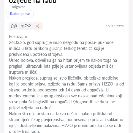
ozljede na radu
1 odgovor
Radno pravo
0
762
15.07.2025
Poštovani,
26.03.25. god suprug je imao nezgodu na poslu- puknuće
mišića u listu prilikom guranja teškog tereta za koji je
predviđena upotreba strojeva.
Usred bolova, odveli su ga na hitan prijem te nakon toga na
pregled i ultrazvuk lista gdje je ustanovljena ozljeda mišića
(ruptura mišića).
Nakon pregleda, suprug se javio liječniku obiteljske medicine
koji je podnio prijavu ozljede na radu. Sama prijava HZZO- u od
strane tvrtke je podnesena tek 14 dana od događaja. U
međuvremenu je suprug dostavio sve nalaze nadređenima koji
su se pokušali oglušiti na događaj i \’dogovoriti se da se ne
prijavi ozljeda na radu\’.
Nakon što nije pristao na takvo nešto i nakon pritiska od
strane liječničkog povjerenstva, podnesena je prijava i sukladno
njoj, i dostavljenim nalazima, HZZO je donio odluku da se radi
o ozljedi na radu.