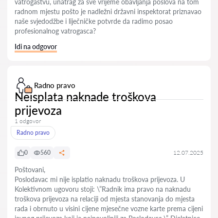
vatrogastvu, unatrag za sve vrijeme obavljanja poslova na tom
radnom mjestu pošto je nadležni državni inspektorat priznavao
naše svjedodžbe i liječničke potvrde da radimo posao
profesionalnog vatrogasca?
Idi na odgovor
Radno pravo
Neisplata naknade troškova
prijevoza
1 odgovor
Radno pravo
0
560
12.07.2025
Poštovani,
Poslodavac mi nije isplatio naknadu troškova prijevoza. U
Kolektivnom ugovoru stoji: \”Radnik ima pravo na naknadu
troškova prijevoza na relaciji od mjesta stanovanja do mjesta
rada i obrnuto u visini cijene mjesečne vozne karte prema cijeni