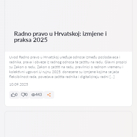
Radno pravo u Hrvatskoj: izmjene i
praksa 2025
Uvod Radno pravo u Hrvatskoj uređuje odnose između poslodavaca i
radnika, prava i obveze iz radnog odnosa te zaštitu na radu. Glavni propisi
su Zakon o radu, Zakon o zaštiti na radu, pravilnici o radnom vremenu i
kolektivni ugovori.U rujnu 2025. donesene su izmjene kojima se jača
fleksibilnost rada, povećava zaštita radnika i digitaliziraju radni […]
10.09.2025
0
0
443