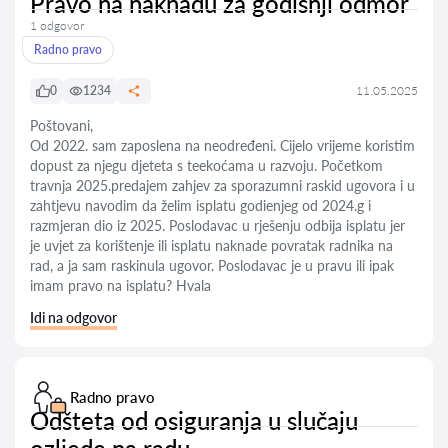
Pravo na naknadu za godišnji odmor
1 odgovor
Radno pravo
0
1234
11.05.2025
Poštovani,
Od 2022. sam zaposlena na neodređeni. Cijelo vrijeme koristim
dopust za njegu djeteta s teekoćama u razvoju. Početkom
travnja 2025.predajem zahjev za sporazumni raskid ugovora i u
zahtjevu navodim da želim isplatu godienjeg od 2024.g i
razmjeran dio iz 2025. Poslodavac u rješenju odbija isplatu jer
je uvjet za korištenje ili isplatu naknade povratak radnika na
rad, a ja sam raskinula ugovor. Poslodavac je u pravu ili ipak
imam pravo na isplatu? Hvala
Idi na odgovor
Radno pravo
Odšteta od osiguranja u slučaju