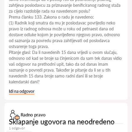
zahtjeva poslodavcu za priznavanje benificiranog radnog staža
za cijelo razdoblje rada na navedenom poslu?
Prema članku 133. Zakona o radu je navedeno:
(1) Radnik koji smatra da mu je poslodavac povrijedio neko
pravo iz radnog odnosa može u roku od petnaest dana od
dostave odluke kojom je povrijeđeno njegovo pravo, odnosno
od saznanja za povredu prava zahtijevati od poslodavca
ostvarenje toga prava.
Pitanje glasi: Da li navedenih 15 dana vrijedi u ovom slučaju,
odnosno od kad se broje sa činjenicom da sam tek danas vidio
vaš odgovor na prethodni upit, tako da od danas imam
saznanje o povredi prava. Također je pitanje da li se u tih
navedenih 15 dana broje samo radni dani ili se broje
kalendarski dani?
Idi na odgovor
Radno pravo
Sklapanje ugovora na neodredeno
1 odgovor