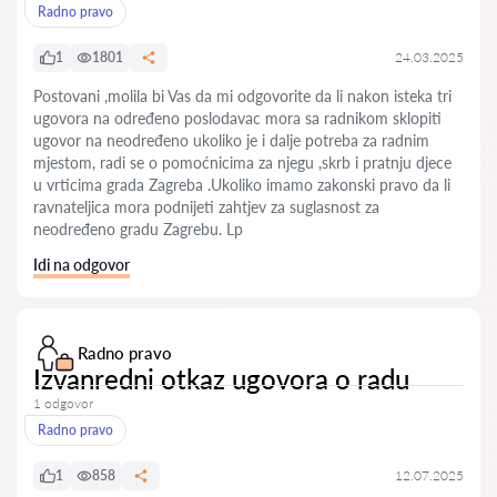
Radno pravo
1
1801
24.03.2025
Postovani ,molila bi Vas da mi odgovorite da li nakon isteka tri
ugovora na određeno poslodavac mora sa radnikom sklopiti
ugovor na neodređeno ukoliko je i dalje potreba za radnim
mjestom, radi se o pomoćnicima za njegu ,skrb i pratnju djece
u vrticima grada Zagreba .Ukoliko imamo zakonski pravo da li
ravnateljica mora podnijeti zahtjev za suglasnost za
neodređeno gradu Zagrebu. Lp
Idi na odgovor
Radno pravo
Izvanredni otkaz ugovora o radu
1 odgovor
Radno pravo
1
858
12.07.2025