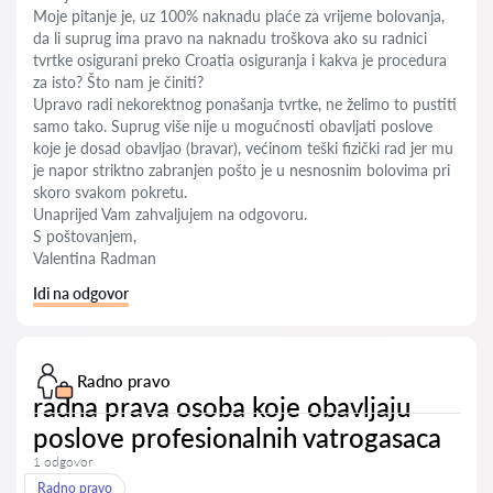
Moje pitanje je, uz 100% naknadu plaće za vrijeme bolovanja,
da li suprug ima pravo na naknadu troškova ako su radnici
tvrtke osigurani preko Croatia osiguranja i kakva je procedura
za isto? Što nam je činiti?
Upravo radi nekorektnog ponašanja tvrtke, ne želimo to pustiti
samo tako. Suprug više nije u mogućnosti obavljati poslove
koje je dosad obavljao (bravar), većinom teški fizički rad jer mu
je napor striktno zabranjen pošto je u nesnosnim bolovima pri
skoro svakom pokretu.
Unaprijed Vam zahvaljujem na odgovoru.
S poštovanjem,
Valentina Radman
Idi na odgovor
Radno pravo
radna prava osoba koje obavljaju
poslove profesionalnih vatrogasaca
1 odgovor
Radno pravo