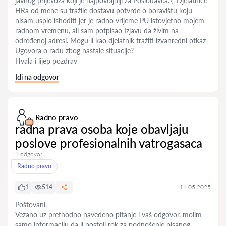
javnog prijevoza koji je najpovoljniji za Poslodavca.\” Djelatnice
HRa od mene su tražile dostavu potvrde o boravištu koju
nisam uspio ishoditi jer je radno vrijeme PU istovjetno mojem
radnom vremenu, ali sam potpisao Izjavu da živim na
određenoj adresi. Mogu li kao djelatnik tražiti izvanredni otkaz
Ugovora o radu zbog nastale situacije?
Hvala i lijep pozdrav
Idi na odgovor
Radno pravo
radna prava osoba koje obavljaju
poslove profesionalnih vatrogasaca
1 odgovor
Radno pravo
1
514
11.05.2025
Poštovani,
Vezano uz prethodno navedeno pitanje i vaš odgovor, molim
samo informaciju da li postoji rok za podnošenje pisanog