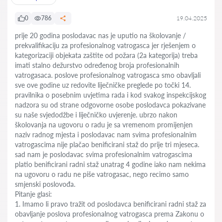
0
786
19.04.2025
prije 20 godina poslodavac nas je uputio na školovanje /
prekvalifikaciju za profesionalnog vatrogasca jer rješenjem o
kategorizaciji objekata zaštite od požara (2a kategorija) treba
imati stalno dežurstvo određenog broja profesionalnih
vatrogasaca. poslove profesionalnog vatrogasca smo obavljali
sve ove godine uz redovite liječničke preglede po točki 14.
pravilnika o posebnim uvjetima rada i kod svakog inspekcijskog
nadzora su od strane odgovorne osobe poslodavca pokazivane
su naše svjedodžbe i liječničko uvjerenje. ubrzo nakon
školovanja na ugovoru o radu je sa vremenom promijenjen
naziv radnog mjesta i poslodavac nam svima profesionalnim
vatrogascima nije plačao benificirani staž do prije tri mjeseca.
sad nam je poslodavac svima profesionalnim vatrogascima
platio benificirani radni staž unatrag 4 godine iako nam nekima
na ugovoru o radu ne piše vatrogasac, nego recimo samo
smjenski poslovođa.
Pitanje glasi:
1. Imamo li pravo tražit od poslodavca benificirani radni staž za
obavljanje poslova profesionalnog vatrogasca prema Zakonu o