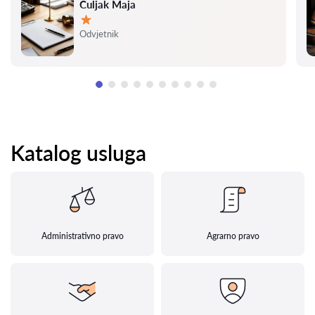
Čuljak Maja
Ocjena:
Odvjetnik
Katalog usluga
Administrativno pravo
Agrarno pravo