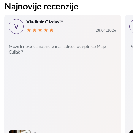
Najnovije recenzije
Vladimir Gizdavić
V
28.04.2026
Može li neko da napiše e mail adresu odvjetnice Maje
P
Čuljak ?