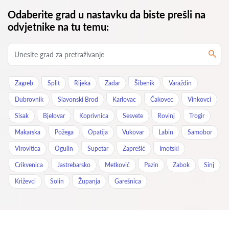
Odaberite grad u nastavku da biste prešli na
odvjetnike na tu temu:
Zagreb
Split
Rijeka
Zadar
Šibenik
Varaždin
Dubrovnik
Slavonski Brod
Karlovac
Čakovec
Vinkovci
Sisak
Bjelovar
Koprivnica
Sesvete
Rovinj
Trogir
Makarska
Požega
Opatija
Vukovar
Labin
Samobor
Virovitica
Ogulin
Supetar
Zaprešić
Imotski
Crikvenica
Jastrebarsko
Metković
Pazin
Zabok
Sinj
Križevci
Solin
Županja
Garešnica