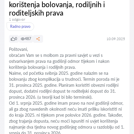
korištenja bolovanja, rodiljnih i
roditeljskih prava
1 odgovor
Radno pravo
0
487
10.09.2025
Poštovani,
obraćam Vam se s molbom za pravni savjet u vezi s
ostvarivanjem prava na godišnji odmor tijekom i nakon
korištenja bolovanja i rodiljnih prava.
Naime, od početka svibnja 2025. godine nalazim se na
bolovanju zbog komplikacija u trudnoći. Termin poroda mi je
31. prosinca 2025. godine. Planiram koristiti obvezni rodiljni
dopust, dodatni rodiljni dopust te roditeljski dopust do 31.
prosinca 2026. (u teoriji kad bi bilo terminski).
Od 1. srpnja 2025. godine imam pravo na novi godišnji odmor,
ali ga zbog navedenih okolnosti neću imati priliku iskoristiti ni
do kraja 2025. ni tijekom prve polovice 2026. godine. Također,
zbog trajanja dopusta, neću moći ispuniti ni uvjet korištenja
najmanje dva tjedna novog godišnjeg odmora u razdoblju od 1.
srpnja do 31. prosinca 2026.