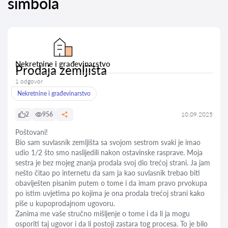
simbola
Nekretnine i građevinarstvo
Prodaja zemljišta
1 odgovor
Nekretnine i građevinarstvo
2
956
10.09.2025
Poštovani!
Bio sam suvlasnik zemljišta sa svojom sestrom svaki je imao
udio 1/2 što smo naslijedili nakon ostavinske rasprave. Moja
sestra je bez mojeg znanja prodala svoj dio trećoj strani. Ja jam
nešto čitao po internetu da sam ja kao suvlasnik trebao biti
obaviješten pisanim putem o tome i da imam pravo prvokupa
po istim uvjetima po kojima je ona prodala trećoj strani kako
piše u kupoprodajnom ugovoru.
Zanima me vaše stručno mišljenje o tome i da li ja mogu
osporiti taj ugovor i da li postoji zastara tog procesa. To je bilo