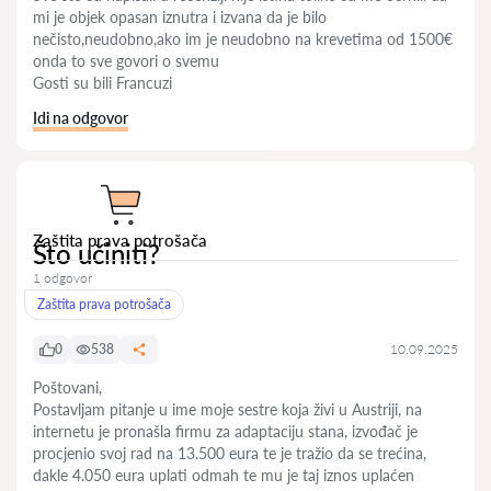
mi je objek opasan iznutra i izvana da je bilo
nečisto,neudobno,ako im je neudobno na krevetima od 1500€
onda to sve govori o svemu
Gosti su bili Francuzi
Idi na odgovor
Zaštita prava potrošača
Što učiniti?
1 odgovor
Zaštita prava potrošača
0
538
10.09.2025
Poštovani,
Postavljam pitanje u ime moje sestre koja živi u Austriji, na
internetu je pronašla firmu za adaptaciju stana, izvođač je
procjenio svoj rad na 13.500 eura te je tražio da se trećina,
dakle 4.050 eura uplati odmah te mu je taj iznos uplaćen