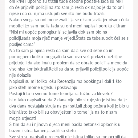
oni krivi i uporno su tražili tuđe osobne podatke.Tada su rekli
da će prijaviti policiji na sto sam ja rekla ok najbolje da to oni
riješe i da ću njima ustupiti sve sto me budu tražili.
Nakon svega su oni mene zvali i ja se nisam javila jer nisam čula
mobitel jer sam radila tada su oni meni napisali poruku citiram
“Nisi mi uopće pomogla,nisi se javila dok sam bio na
policiji,sada moja riječ manje vrijedi.Šteta za tebe,suocit ćeš se s
posljedicama”
Na to sam ja njima rekla da sam dala sve od sebe da im
pomognem koliko mogu,ali da sad ovo već prelazi u ozbiljne
prijetnje i da ako imaju problem da se obrate policiji a mene da
vise nisu kontaktirali.Rekli su da su prijavili policiji,policija uopće
nije dolazila
Napisali su mi toliko lošu Recenziju ma bookingu i dali 1 što
jako šteti mome ugledu i poslovanju
Postoji li tu u svemu tome temelja za tužbu za klevetu?
Isto tako napisali su da 2 dana nije bilo struje,sto je istina da je
dva dana nestajala struja na par sati,ali zbog požara koji je bio u
blizini,isto tako bili su obaviješteni o tome i ja na to nisam
mogla utjecati
S tim da su i njihova dijeca meni bacila betonski oplocnik u
bazen i sitna kamenja,radili su štetu
Sve sto su napisali u recenziji nije istina toliko su me ocrnili da