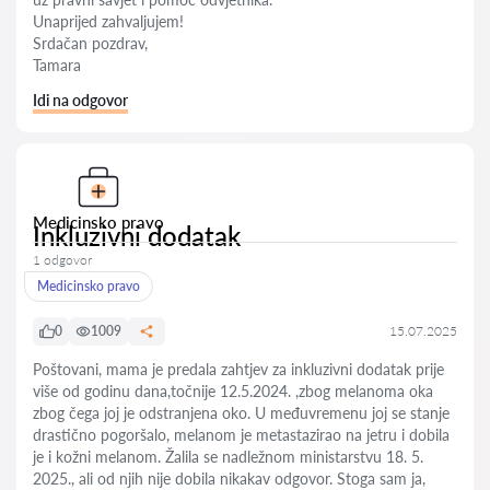
Unaprijed zahvaljujem!
Srdačan pozdrav,
Tamara
Idi na odgovor
Medicinsko pravo
Inkluzivni dodatak
1 odgovor
Medicinsko pravo
0
1009
15.07.2025
Poštovani, mama je predala zahtjev za inkluzivni dodatak prije
više od godinu dana,točnije 12.5.2024. ,zbog melanoma oka
zbog čega joj je odstranjena oko. U međuvremenu joj se stanje
drastično pogoršalo, melanom je metastazirao na jetru i dobila
je i kožni melanom. Žalila se nadležnom ministarstvu 18. 5.
2025., ali od njih nije dobila nikakav odgovor. Stoga sam ja,