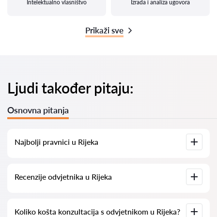
Intelektualno vlasništvo
Izrada i analiza ugovora
Prikaži sve
Ljudi također pitaju:
Osnovna pitanja
Najbolji pravnici u Rijeka
Imamo popis najboljih pravnika u Rijeka s potpunim
Recenzije odvjetnika u Rijeka
informacijama. Cijene, recenzije, telefonski brojevi i adrese.
Na našoj platformi prikupljamo stvarne recenzije o
Koliko košta konzultacija s odvjetnikom u Rijeka?
odvjetnicima. Ne brišemo negativne recenzije niti postoji