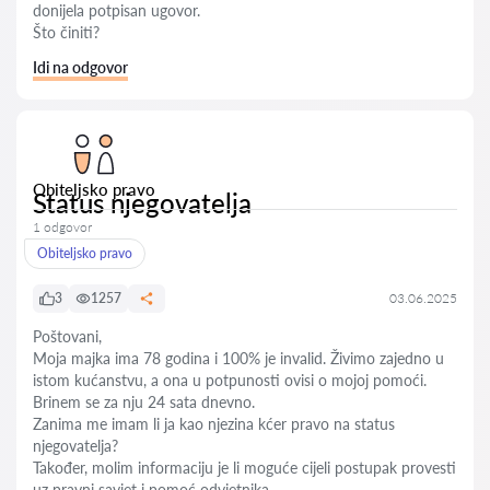
donijela potpisan ugovor.
Što činiti?
Idi na odgovor
Obiteljsko pravo
Status njegovatelja
1 odgovor
Obiteljsko pravo
3
1257
03.06.2025
Poštovani,
Moja majka ima 78 godina i 100% je invalid. Živimo zajedno u
istom kućanstvu, a ona u potpunosti ovisi o mojoj pomoći.
Brinem se za nju 24 sata dnevno.
Zanima me imam li ja kao njezina kćer pravo na status
njegovatelja?
Također, molim informaciju je li moguće cijeli postupak provesti
uz pravni savjet i pomoć odvjetnika.