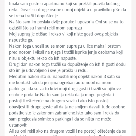
Imala sam goste u apartmanu koji su prekšili pravila kućnog
reda. Doveli su druge osobe u moj objekt a u pravilniku piše da
se treba tražiti dopuštenje
Na što sam im poslala dvije poruke i upozorila.Oni su se na to
oglušili što su i sami rekli mom suprugu
Moj suprug je otišao i rekao vi koji niste gosti ovog objekta
napustite ga.
Nakon toga unosili su se mom suprugu u lice mahali prstom
pred nosom i vikali na njega i tražili isprike jer je osobama koji
nisu u objektu rekao da isti napuste.
Drugi dan nakon toga tražili su dopuštenje da isti ti gosti dođu
sto im je udovoljeno i sve je prošlo u redu.
Međutim nakon sto su napustili moj objekt nakon 3 sata su
me kontaktirali da je njima ogreban automobil na mom
parkingu i da su za to krivi moji drugi gosti i tražili su njihove
osobne podatke.Na to sam ja rekla da ja mogu pogledati
postoji li oštećenje na drugom vozilu i ako isto postoji
obavijestiti druge goste ali da ja ne smijem davati tuđe osobne
podatke sto je zakonom zabranjeno.Isto tako sam i rekla da
sam pregledala snimke s parkinga i da se ništa ne može
ustanoviti
Ali su oni rekli ako na drugom vozili i ne postoji oštećenje da su