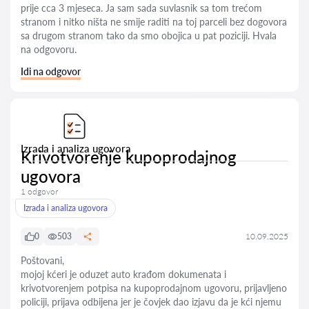
prije cca 3 mjeseca. Ja sam sada suvlasnik sa tom trećom
stranom i nitko ništa ne smije raditi na toj parceli bez dogovora
sa drugom stranom tako da smo obojica u pat poziciji. Hvala
na odgovoru.
Idi na odgovor
Izrada i analiza ugovora
Krivotvorenje kupoprodajnog
ugovora
1 odgovor
Izrada i analiza ugovora
0
503
10.09.2025
Poštovani,
mojoj kćeri je oduzet auto krađom dokumenata i
krivotvorenjem potpisa na kupoprodajnom ugovoru, prijavljeno
policiji, prijava odbijena jer je čovjek dao izjavu da je kći njemu