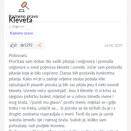
Kazneno pravo
Kleveta
1 odgovor
Kazneno pravo
0
1292
16.06.2025
Poštovani,
Pročitala sam dobar dio vaših pitanja i odgovora i pronašla
odgovore u svezi pojmova klevete i uvrede. Jučer sam postavila
pitanje koje je bilo uopćeno. Danas bih postavila konkretna
pitanja. Kako mi je u zadnje vrijeme osoba poslala više
optužujućih pisanih poruka ja bih vas pitala jesu li neki navodi
kleveta. Uvrede neću spominjati. Jesu li klevete: ti si kriva za
njegovu psihičku bolest, miješaš se u odnos između mene i
mog brata, \”puniš mu glavu\” protiv mene, miješaš se i gdje
treba i ne treba, uvlačiš se,… Iz poruka se da isčitati da je i s
drugim osobama raspravljala o meni. Tvrdi da sam ja uzrok
sukoba između nje i njenog brata. Sukob je, koliko sam
pohvatala, radi podjele imovine.