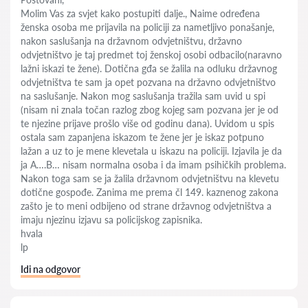
Molim Vas za svjet kako postupiti dalje., Naime određena
ženska osoba me prijavila na policiji za nametljivo ponašanje,
nakon saslušanja na državnom odvjetništvu, državno
odvjetništvo je taj predmet toj ženskoj osobi odbacilo(naravno
lažni iskazi te žene). Dotična gđa se žalila na odluku državnog
odvjetništva te sam ja opet pozvana na državno odvjetništvo
na saslušanje. Nakon mog saslušanja tražila sam uvid u spi
(nisam ni znala točan razlog zbog kojeg sam pozvana jer je od
te njezine prijave prošlo više od godinu dana). Uvidom u spis
ostala sam zapanjena iskazom te žene jer je iskaz potpuno
lažan a uz to je mene klevetala u iskazu na policiji. Izjavila je da
ja A….B… nisam normalna osoba i da imam psihičkih problema.
Nakon toga sam se ja žalila državnom odvjetništvu na klevetu
dotične gospođe. Zanima me prema čl 149. kaznenog zakona
zašto je to meni odbijeno od strane državnog odvjetništva a
imaju njezinu izjavu sa policijskog zapisnika.
hvala
lp
Idi na odgovor