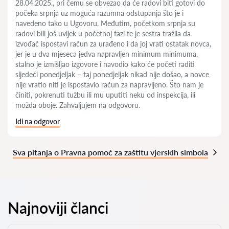
28.04.2025., pri čemu se obvezao da će radovi biti gotovi do
počeka srpnja uz moguća razumna odstupanja što je i
navedeno tako u Ugovoru. Međutim, početkom srpnja su
radovi bili još uvijek u početnoj fazi te je sestra tražila da
izvođač ispostavi račun za urađeno i da joj vrati ostatak novca,
jer je u dva mjeseca jedva napravljen minimum minimuma,
stalno je izmišljao izgovore i navodio kako će početi raditi
sljedeći ponedjeljak – taj ponedjeljak nikad nije došao, a novce
nije vratio niti je ispostavio račun za napravljeno. Što nam je
činiti, pokrenuti tužbu ili mu uputiti neku od inspekcija, ili
možda oboje. Zahvaljujem na odgovoru.
Idi na odgovor
Sva pitanja o Pravna pomoć za zaštitu vjerskih simbola
Najnoviji članci