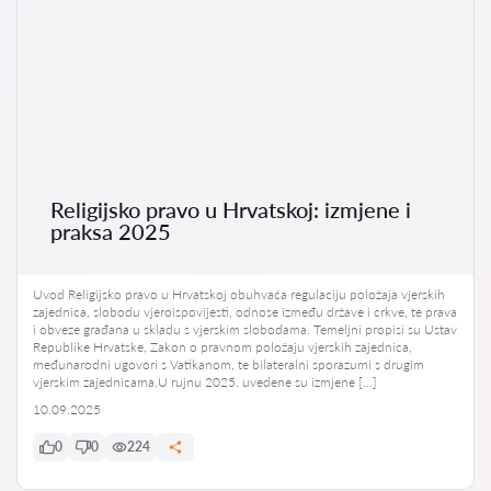
Religijsko pravo u Hrvatskoj: izmjene i
praksa 2025
Uvod Religijsko pravo u Hrvatskoj obuhvaća regulaciju položaja vjerskih
zajednica, slobodu vjeroispovijesti, odnose između države i crkve, te prava
i obveze građana u skladu s vjerskim slobodama. Temeljni propisi su Ustav
Republike Hrvatske, Zakon o pravnom položaju vjerskih zajednica,
međunarodni ugovori s Vatikanom, te bilateralni sporazumi s drugim
vjerskim zajednicama.U rujnu 2025. uvedene su izmjene […]
10.09.2025
0
0
224