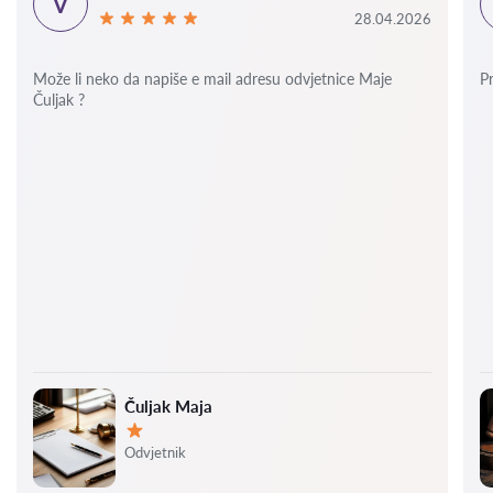
V
28.04.2026
Može li neko da napiše e mail adresu odvjetnice Maje
P
Čuljak ?
Čuljak Maja
Ocjena:
Odvjetnik