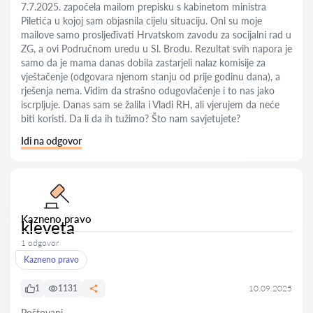
7.7.2025. započela mailom prepisku s kabinetom ministra
Piletića u kojoj sam objasnila cijelu situaciju. Oni su moje
mailove samo prosljeđivati Hrvatskom zavodu za socijalni rad u
ZG, a ovi Područnom uredu u Sl. Brodu. Rezultat svih napora je
samo da je mama danas dobila zastarjeli nalaz komisije za
vještačenje (odgovara njenom stanju od prije godinu dana), a
rješenja nema. Vidim da strašno odugovlačenje i to nas jako
iscrpljuje. Danas sam se žalila i Vladi RH, ali vjerujem da neće
biti koristi. Da li da ih tužimo? Što nam savjetujete?
Idi na odgovor
Kazneno pravo
kleveta
1 odgovor
Kazneno pravo
1
1131
10.09.2025
Poštovani,