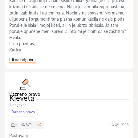
Radi se o svojti koju viđam svako toliko godina (nečija pričest,
krizma) i nikada se ne čujemo. Najprije sam bila zaprepaštena,
zatim zabrinuta i uznemirena. Noćima ne spavam. Normalna,
uljudbena i argumentirana pisana komunikacija ne daje ploda.
Poruke je slala i mojoj kćeri, ali ih je ubrzo izbrisala. Ja sam
poruke upućene meni spremila. Što mi je činiti da se zaštitim?
Hvala.
Lijep pozdrav,
Katica
Idi na odgovor
Kazneno pravo
Kleveta
1 odgovor
Kazneno pravo
2
671
10.09.2025
Poštovani