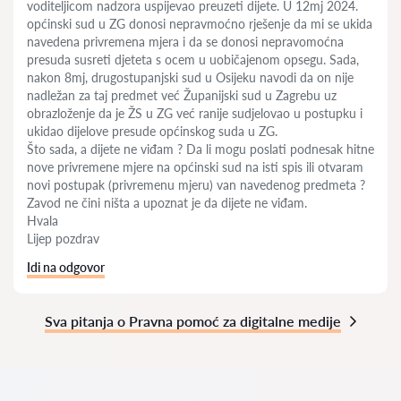
voditeljicom nadzora uspijevao preuzeti dijete. U 12mj 2024.
općinski sud u ZG donosi nepravmoćno rješenje da mi se ukida
navedena privremena mjera i da se donosi nepravomoćna
presuda susreti djeteta s ocem u uobičajenom opsegu. Sada,
nakon 8mj, drugostupanjski sud u Osijeku navodi da on nije
nadležan za taj predmet već Županijski sud u Zagrebu uz
obrazloženje da je ŽS u ZG već ranije sudjelovao u postupku i
ukidao dijelove presude općinskog suda u ZG.
Što sada, a dijete ne viđam ? Da li mogu poslati podnesak hitne
nove privremene mjere na općinski sud na isti spis ili otvaram
novi postupak (privremenu mjeru) van navedenog predmeta ?
Zavod ne čini ništa a upoznat je da dijete ne viđam.
Hvala
Lijep pozdrav
Idi na odgovor
Sva pitanja o Pravna pomoć za digitalne medije