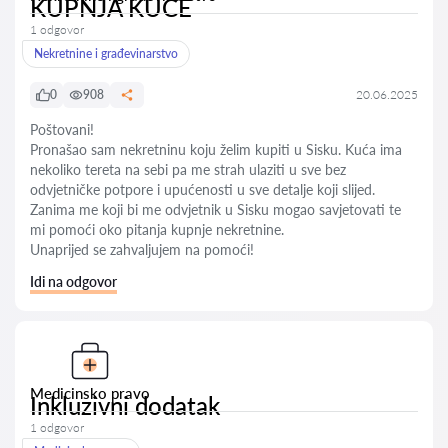
KUPNJA KUĆE
1 odgovor
Nekretnine i građevinarstvo
0
908
20.06.2025
Poštovani!
Pronašao sam nekretninu koju želim kupiti u Sisku. Kuća ima
nekoliko tereta na sebi pa me strah ulaziti u sve bez
odvjetničke potpore i upućenosti u sve detalje koji slijed.
Zanima me koji bi me odvjetnik u Sisku mogao savjetovati te
mi pomoći oko pitanja kupnje nekretnine.
Unaprijed se zahvaljujem na pomoći!
Idi na odgovor
Medicinsko pravo
Inkluzivni dodatak
1 odgovor