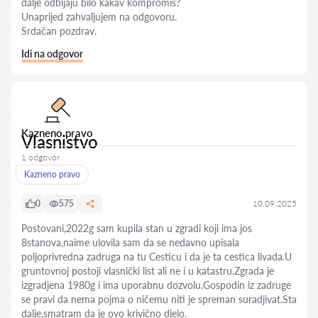
dalje odbijaju bilo kakav kompromis?
Unaprijed zahvaljujem na odgovoru.
Srdačan pozdrav.
Idi na odgovor
Kazneno pravo
Vlasnistvo
1 odgovor
Kazneno pravo
0
575
10.09.2025
Postovani,2022g sam kupila stan u zgradi koji ima jos
8stanova,naime ulovila sam da se nedavno upisala
poljoprivredna zadruga na tu Cesticu i da je ta cestica livada.U
gruntovnoj postoji vlasnički list ali ne i u katastru.Zgrada je
izgradjena 1980g i ima uporabnu dozvolu.Gospodin iz zadruge
se pravi da nema pojma o ničemu niti je spreman suradjivat.Sta
dalje,smatram da je ovo krivično djelo.