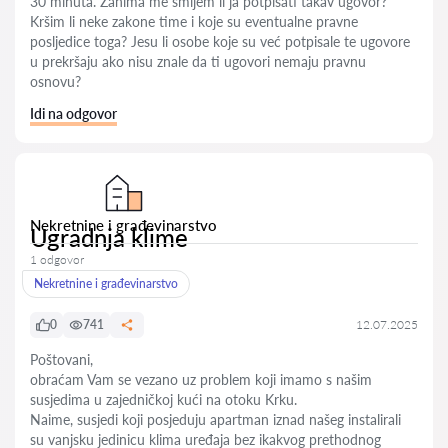
30 minuta. Zanima me smijem li ja potpisati takav ugovor?
Kršim li neke zakone time i koje su eventualne pravne
posljedice toga? Jesu li osobe koje su već potpisale te ugovore
u prekršaju ako nisu znale da ti ugovori nemaju pravnu
osnovu?
Idi na odgovor
Nekretnine i građevinarstvo
Ugradnja klime
1 odgovor
Nekretnine i građevinarstvo
0
741
12.07.2025
Poštovani,
obraćam Vam se vezano uz problem koji imamo s našim
susjedima u zajedničkoj kući na otoku Krku.
Naime, susjedi koji posjeduju apartman iznad našeg instalirali
su vanjsku jedinicu klima uređaja bez ikakvog prethodnog