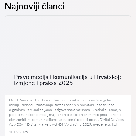
Najnoviji članci
Pravo medija i komunikacija u Hrvatskoj:
izmjene i praksa 2025
Uvod Pravo medija i komunikacija u Hrvatskoj obuhvaća regulaciju
medija, slobodu izražavanja, zaštitu osobnih podataka, nadzor nad
digitalnim komunikacijama i odgovornost novinara i urednika. Temeljni
propisi su Zakon o medijima, Zakon o elektroničkim medijima, Zakon o
elektroničkim komunikacijama te europski propisi poput Digital Services
Act (DSA) i Digital Markets Act (DMA).U rujnu 2025. uvedene su […]
10.09.2025