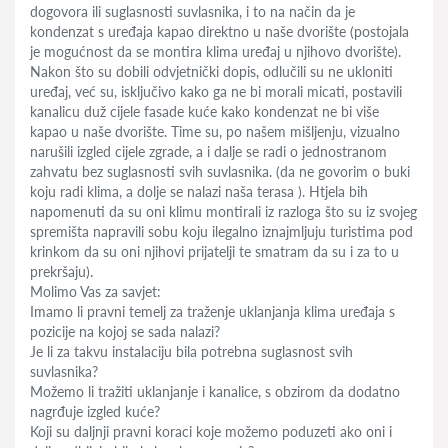
dogovora ili suglasnosti suvlasnika, i to na način da je
kondenzat s uređaja kapao direktno u naše dvorište (postojala
je mogućnost da se montira klima uređaj u njihovo dvorište).
Nakon što su dobili odvjetnički dopis, odlučili su ne ukloniti
uređaj, već su, isključivo kako ga ne bi morali micati, postavili
kanalicu duž cijele fasade kuće kako kondenzat ne bi više
kapao u naše dvorište. Time su, po našem mišljenju, vizualno
narušili izgled cijele zgrade, a i dalje se radi o jednostranom
zahvatu bez suglasnosti svih suvlasnika. (da ne govorim o buki
koju radi klima, a dolje se nalazi naša terasa ). Htjela bih
napomenuti da su oni klimu montirali iz razloga što su iz svojeg
spremišta napravili sobu koju ilegalno iznajmljuju turistima pod
krinkom da su oni njihovi prijatelji te smatram da su i za to u
prekršaju).
Molimo Vas za savjet:
Imamo li pravni temelj za traženje uklanjanja klima uređaja s
pozicije na kojoj se sada nalazi?
Je li za takvu instalaciju bila potrebna suglasnost svih
suvlasnika?
Možemo li tražiti uklanjanje i kanalice, s obzirom da dodatno
nagrđuje izgled kuće?
Koji su daljnji pravni koraci koje možemo poduzeti ako oni i