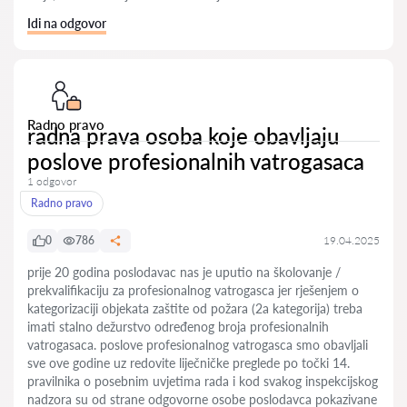
Idi na odgovor
Radno pravo
radna prava osoba koje obavljaju
poslove profesionalnih vatrogasaca
1 odgovor
Radno pravo
0
786
19.04.2025
prije 20 godina poslodavac nas je uputio na školovanje /
prekvalifikaciju za profesionalnog vatrogasca jer rješenjem o
kategorizaciji objekata zaštite od požara (2a kategorija) treba
imati stalno dežurstvo određenog broja profesionalnih
vatrogasaca. poslove profesionalnog vatrogasca smo obavljali
sve ove godine uz redovite liječničke preglede po točki 14.
pravilnika o posebnim uvjetima rada i kod svakog inspekcijskog
nadzora su od strane odgovorne osobe poslodavca pokazivane