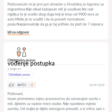
Poštovani,sin mi je prvi put uhvaćen u Hrvatskoj za trgovinu sa
migrantima.Nije nikad kažnjavan niti je osuđivan.Ne radi
nigdje,a to je uradio zbog duga koji je imao od 9000 eura za
auto.Mislio je to uraditi i da se posveti normalnom
poslu.Najvjerovatnije da ga je taj pritisko da plati do 7 mjeseca
Idi na odgovor
Obiteljsko pravo
vođenje postupka
1 odgovor
Obiteljsko pravo
1
451
10.09.2025
Poštovani,
Imam privremenu mjeru pravomoćnu da ostvarujem susrte s
mlt. djetetm uz nadzor treće osobe. Nije navedeno mjesto
susreta. Od majke je dijete nemoguće preuzeti, a iz vrtića sam s