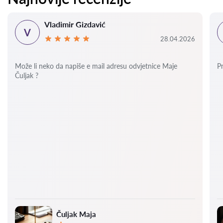
Vladimir Gizdavić
V
28.04.2026
Može li neko da napiše e mail adresu odvjetnice Maje
P
Čuljak ?
Čuljak Maja