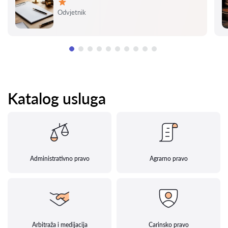
Ocjena:
Odvjetnik
Katalog usluga
Administrativno pravo
Agrarno pravo
Arbitraža i medijacija
Carinsko pravo