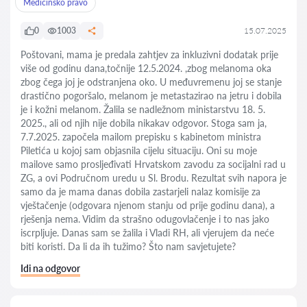
Medicinsko pravo
0
1003
15.07.2025
Poštovani, mama je predala zahtjev za inkluzivni dodatak prije
više od godinu dana,točnije 12.5.2024. ,zbog melanoma oka
zbog čega joj je odstranjena oko. U međuvremenu joj se stanje
drastično pogoršalo, melanom je metastazirao na jetru i dobila
je i kožni melanom. Žalila se nadležnom ministarstvu 18. 5.
2025., ali od njih nije dobila nikakav odgovor. Stoga sam ja,
7.7.2025. započela mailom prepisku s kabinetom ministra
Piletića u kojoj sam objasnila cijelu situaciju. Oni su moje
mailove samo prosljeđivati Hrvatskom zavodu za socijalni rad u
ZG, a ovi Područnom uredu u Sl. Brodu. Rezultat svih napora je
samo da je mama danas dobila zastarjeli nalaz komisije za
vještačenje (odgovara njenom stanju od prije godinu dana), a
rješenja nema. Vidim da strašno odugovlačenje i to nas jako
iscrpljuje. Danas sam se žalila i Vladi RH, ali vjerujem da neće
biti koristi. Da li da ih tužimo? Što nam savjetujete?
Idi na odgovor