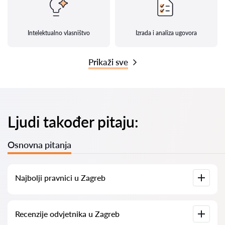
Intelektualno vlasništvo
Izrada i analiza ugovora
Prikaži sve
Ljudi također pitaju:
Osnovna pitanja
Najbolji pravnici u Zagreb
Imamo popis najboljih pravnika u Zagreb s potpunim
Recenzije odvjetnika u Zagreb
informacijama. Cijene, recenzije, telefonski brojevi i adrese.