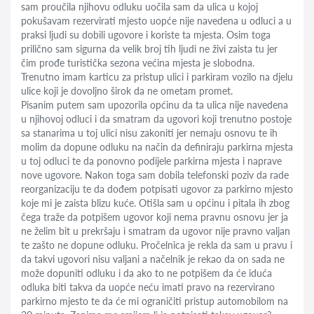
sam proučila njihovu odluku uočila sam da ulica u kojoj
pokušavam rezervirati mjesto uopće nije navedena u odluci a u
praksi ljudi su dobili ugovore i koriste ta mjesta. Osim toga
prilično sam sigurna da velik broj tih ljudi ne živi zaista tu jer
čim prođe turistička sezona većina mjesta je slobodna.
Trenutno imam karticu za pristup ulici i parkiram vozilo na djelu
ulice koji je dovoljno širok da ne ometam promet.
Pisanim putem sam upozorila općinu da ta ulica nije navedena
u njihovoj odluci i da smatram da ugovori koji trenutno postoje
sa stanarima u toj ulici nisu zakoniti jer nemaju osnovu te ih
molim da dopune odluku na način da definiraju parkirna mjesta
u toj odluci te da ponovno podijele parkirna mjesta i naprave
nove ugovore. Nakon toga sam dobila telefonski poziv da rade
reorganizaciju te da dođem potpisati ugovor za parkirno mjesto
koje mi je zaista blizu kuće. Otišla sam u općinu i pitala ih zbog
čega traže da potpišem ugovor koji nema pravnu osnovu jer ja
ne želim bit u prekršaju i smatram da ugovor nije pravno valjan
te zašto ne dopune odluku. Pročelnica je rekla da sam u pravu i
da takvi ugovori nisu valjani a načelnik je rekao da on sada ne
može dopuniti odluku i da ako to ne potpišem da će iduća
odluka biti takva da uopće neću imati pravo na rezervirano
parkirno mjesto te da će mi ograničiti pristup automobilom na