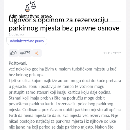
Administrativno pravo
Ugovor s općinom za rezervaciju
parkirnog mjesta bez pravne osnove
1 odgovor
Administrativno pravo
0
375
12.07.2025
Poštovani,
već nekoliko godina živim u malom turističkom mjestu u kući
bez kolnog pristupa.
Ljeti se ulica kojom najbliže autom mogu doći do kuće pretvara
u pješačku zonu i postavlja se rampa te vozilom mogu
pristupiti samo stanari koji imaju karticu koju daje općina.
Stanari koji imaju prebivalište na području mogu dobit
povlaštenu parkirnu kartu i rezervaciju pojedinog parkirnog
mjesta. Godinama pokušavam dobiti parkirno mjesto ali općina
tvrdi da nema mjesta te da su sva mjesta već rezervirana. Nije
nikad postojao natječaj za parkirna mjesta i iz njihove odluke
nije jasno na koji period se daje parkirno mjesto. Nakon što