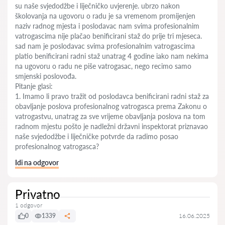
su naše svjedodžbe i liječničko uvjerenje. ubrzo nakon
školovanja na ugovoru o radu je sa vremenom promijenjen
naziv radnog mjesta i poslodavac nam svima profesionalnim
vatrogascima nije plačao benificirani staž do prije tri mjeseca.
sad nam je poslodavac svima profesionalnim vatrogascima
platio benificirani radni staž unatrag 4 godine iako nam nekima
na ugovoru o radu ne piše vatrogasac, nego recimo samo
smjenski poslovođa.
Pitanje glasi:
1. Imamo li pravo tražit od poslodavca benificirani radni staž za
obavljanje poslova profesionalnog vatrogasca prema Zakonu o
vatrogastvu, unatrag za sve vrijeme obavljanja poslova na tom
radnom mjestu pošto je nadležni državni inspektorat priznavao
naše svjedodžbe i liječničke potvrde da radimo posao
profesionalnog vatrogasca?
Idi na odgovor
Privatno
1 odgovor
0
1339
16.06.2025