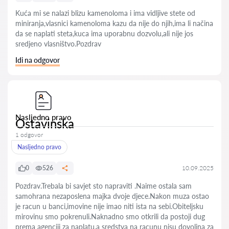
Kuća mi se nalazi blizu kamenoloma i ima vidljive stete od
miniranja,vlasnici kamenoloma kazu da nije do njih,ima li načina
da se naplati steta,kuca ima uporabnu dozvolu,ali nije jos
sredjeno vlasništvo.Pozdrav
Idi na odgovor
Nasljedno pravo
Ostavinska
1 odgovor
Nasljedno pravo
0
526
10.09.2025
Pozdrav.Trebala bi savjet sto napraviti .Naime ostala sam
samohrana nezaposlena majka dvoje djece.Nakon muza ostao
je racun u banci,imovine nije imao niti ista na sebi.Obiteljsku
mirovinu smo pokrenuli.Naknadno smo otkrili da postoji dug
prema agenciji za naplatu,a sredstva na racunu nisu dovoljna za