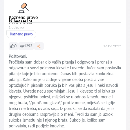
Kazneno pravo
Kleveta
1 odgovor
Kazneno pravo
0
1292
16.06.2025
Poštovani,
Pročitala sam dobar dio vaših pitanja i odgovora i pronašla
odgovore u svezi pojmova klevete i uvrede. Jučer sam postavila
pitanje koje je bilo uopćeno. Danas bih postavila konkretna
pitanja. Kako mi je u zadnje vrijeme osoba poslala više
optužujućih pisanih poruka ja bih vas pitala jesu li neki navodi
kleveta. Uvrede neću spominjati. Jesu li klevete: ti si kriva za
njegovu psihičku bolest, miješaš se u odnos između mene i
mog brata, \”puniš mu glavu\” protiv mene, miješaš se i gdje
treba i ne treba, uvlačiš se,… Iz poruka se da isčitati da je i s
drugim osobama raspravljala o meni. Tvrdi da sam ja uzrok
sukoba između nje i njenog brata. Sukob je, koliko sam
pohvatala, radi podjele imovine.