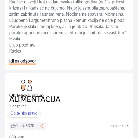
Radi se o svojti koju viđam svako toliko godina (nečija pričest,
krizma) i nikada se ne čujemo. Najprije sam bila zaprepaštena,
zatim zabrinuta i uznemirena. Noćima ne spavam. Normalna,
uljudbena i argumentirana pisana komunikacija ne daje ploda.
Poruke je slala i mojoj kćeri, ali ih je ubrzo izbrisala. Ja sam
poruke upućene meni spremila. Što mi je činiti da se zaštitim?
Hvala.
Lijep pozdrav,
Katica
Idi na odgovor
Obiteljsko pravo
ALIMENTACIJA
1 odgovor
Obiteljsko pravo
0
5370
23.01.2025
oštovani,