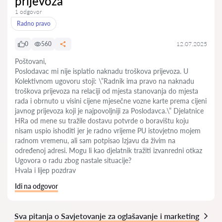
prijevoza
1 odgovor
Radno pravo
0
560
12.07.2025
Poštovani,
Poslodavac mi nije isplatio naknadu troškova prijevoza. U
Kolektivnom ugovoru stoji: \”Radnik ima pravo na naknadu
troškova prijevoza na relaciji od mjesta stanovanja do mjesta
rada i obrnuto u visini cijene mjesečne vozne karte prema cijeni
javnog prijevoza koji je najpovoljniji za Poslodavca.\” Djelatnice
HRa od mene su tražile dostavu potvrde o boravištu koju
nisam uspio ishoditi jer je radno vrijeme PU istovjetno mojem
radnom vremenu, ali sam potpisao Izjavu da živim na
određenoj adresi. Mogu li kao djelatnik tražiti izvanredni otkaz
Ugovora o radu zbog nastale situacije?
Hvala i lijep pozdrav
Idi na odgovor
Sva pitanja o Savjetovanje za oglašavanje i marketing