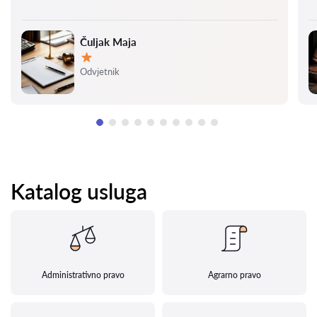
Čuljak Maja
Ocjena:
Odvjetnik
Katalog usluga
Administrativno pravo
Agrarno pravo