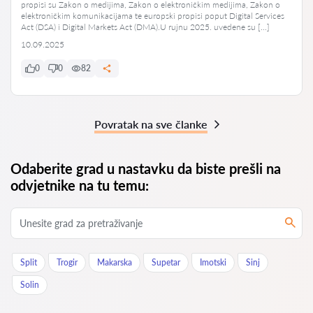
propisi su Zakon o medijima, Zakon o elektroničkim medijima, Zakon o
elektroničkim komunikacijama te europski propisi poput Digital Services
Act (DSA) i Digital Markets Act (DMA).U rujnu 2025. uvedene su […]
10.09.2025
0
0
82
Povratak na sve članke
Odaberite grad u nastavku da biste prešli na
odvjetnike na tu temu:
Split
Trogir
Makarska
Supetar
Imotski
Sinj
Solin