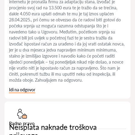
internetu je pronašla firmu za adaptaciju stana, izvođač je
procjenio svoj rad na 13.500 eura te je tražio da se trećina,
dakle 4.050 eura uplati odmah te mu je taj iznos uplaćen
28.04.2025., pri čemu se obvezao da će radovi biti gotovi do
počeka srpnja uz moguća razumna odstupanja što je i
navedeno tako u Ugovoru. Međutim, početkom srpnja su
radovi bili još uvijek u početnoj fazi te je sestra tražila da
izvođač ispostavi račun za urađeno i da joj vrati ostatak novca,
jer je u dva mjeseca jedva napravljen minimum minimuma,
stalno je izmišljao izgovore i navodio kako će početi raditi
sljedeći ponedjeljak – taj ponedjeljak nikad nije došao, a novce
nije vratio niti je ispostavio račun za napravljeno. Što nam je
činiti, pokrenuti tužbu ili mu uputiti neku od inspekcija, ili
možda oboje. Zahvaljujem na odgovoru.
Idi na odgovor
Radno pravo
Neisplata naknade troškova