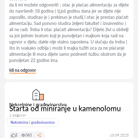
da li mi možete odgovoriti ; otac je plaćao alimentaciju za dijete
do navršenih 18 godina ( tj.još godinu dana jer se dijete nije
zaposlilo, studirao je ) prekinuo je studij i otac je prestao plaćati
alimentaciju. Sad ponovo studira željeni fakultet ( izvanredno )
ali ne radi. Treba li otac plaćati alimentaciju? Dijete živi u obitelji
sa još jednim bratom koji je punoljetan i majkom koja radi na
ugovor o djelu, dakle nije stalno zaposlena. U slučaju da treba (
što in svakako odbija ) može li majka tužiti oca za ne plaćanje
alimentacije ili mora dijete samo podnesti tužbu obzirom da je
punoljetan 22 godine ima.
Idi na odgovor
Nekretnine i građevinarstvo
Starta od miniranje u kamenolomu
1 odgovor
Nekretnine i građevinarstvo
2
361
10.09.2025