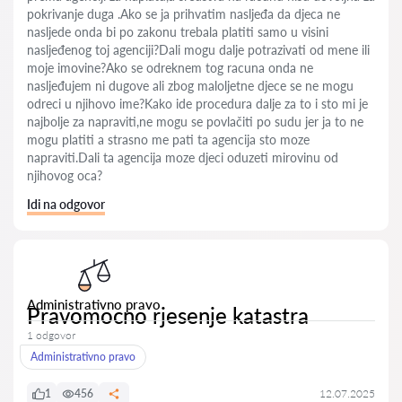
pokrivanje duga .Ako se ja prihvatim nasljeđa da djeca ne
nasljede onda bi po zakonu trebala platiti samo u visini
nasljeđenog toj agenciji?Dali mogu dalje potrazivati od mene ili
moje imovine?Ako se odreknem tog racuna onda ne
nasljeđujem ni dugove ali zbog maloljetne djece se ne mogu
odreci u njihovo ime?Kako ide procedura dalje za to i sto mi je
najbolje za napraviti,ne mogu se povlačiti po sudu jer ja to ne
mogu platiti a strasno me pati ta agencija sto moze
napraviti.Dali ta agencija moze djeci oduzeti mirovinu od
njihovog oca?
Idi na odgovor
Administrativno pravo
Pravomocno rjesenje katastra
1 odgovor
Administrativno pravo
1
456
12.07.2025