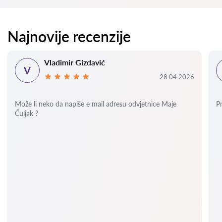
Najnovije recenzije
Vladimir Gizdavić
V
28.04.2026
Može li neko da napiše e mail adresu odvjetnice Maje
P
Čuljak ?