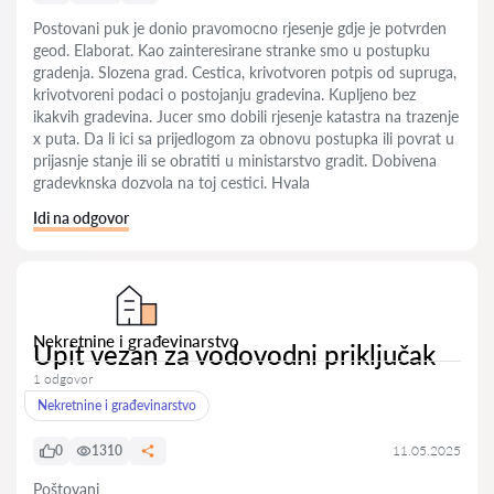
Postovani puk je donio pravomocno rjesenje gdje je potvrden
geod. Elaborat. Kao zainteresirane stranke smo u postupku
gradenja. Slozena grad. Cestica, krivotvoren potpis od supruga,
krivotvoreni podaci o postojanju gradevina. Kupljeno bez
ikakvih gradevina. Jucer smo dobili rjesenje katastra na trazenje
x puta. Da li ici sa prijedlogom za obnovu postupka ili povrat u
prijasnje stanje ili se obratiti u ministarstvo gradit. Dobivena
gradevknska dozvola na toj cestici. Hvala
Idi na odgovor
Nekretnine i građevinarstvo
Upit vezan za vodovodni priključak
1 odgovor
Nekretnine i građevinarstvo
0
1310
11.05.2025
Poštovani