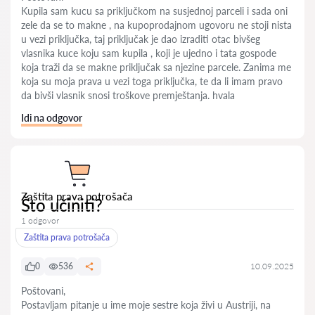
Kupila sam kucu sa priključkom na susjednoj parceli i sada oni
zele da se to makne , na kupoprodajnom ugovoru ne stoji nista
u vezi priključka, taj priključak je dao izraditi otac bivšeg
vlasnika kuce koju sam kupila , koji je ujedno i tata gospode
koja traži da se makne priključak sa njezine parcele. Zanima me
koja su moja prava u vezi toga priključka, te da li imam pravo
da bivši vlasnik snosi troškove premještanja. hvala
Idi na odgovor
Zaštita prava potrošača
Što učiniti?
1 odgovor
Zaštita prava potrošača
0
536
10.09.2025
Poštovani,
Postavljam pitanje u ime moje sestre koja živi u Austriji, na