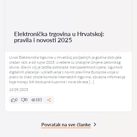
Elektronička trgovina u Hrvatskoj:
pravila i novosti 2025
Uvod Elektronička trgovina u Hrvatskoj posljednjih je godina doživjela
snažan rast, a od rujna 2025. uvedene su značajne izmjene zakonskog
okvira. Glavni cilj je zaštita potrošača, transparentnost cijena, sigurnost
digitalnih plaćanja i usklađivanje s novim pravilima Europske unije.U
praksi to znači strože kontrole internetskih trgovina, obvezne informacije
koje moraju biti dostupne kupcima i nove obveze […]
10.09.2025
0
0
183
Povratak na sve članke