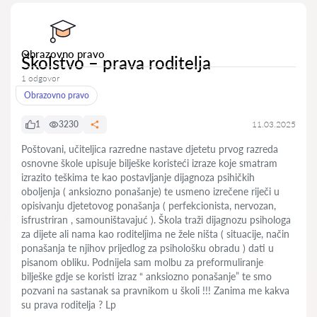
Obrazovno pravo
Školstvo – prava roditelja
1 odgovor
Obrazovno pravo
1
3230
11.03.2025
Poštovani, učiteljica razredne nastave djetetu prvog razreda
osnovne škole upisuje bilješke koristeći izraze koje smatram
izrazito teškima te kao postavljanje dijagnoza psihičkih
oboljenja ( anksiozno ponašanje) te usmeno izrečene riječi u
opisivanju djetetovog ponašanja ( perfekcionista, nervozan,
isfrustriran , samouništavajuć ). Škola traži dijagnozu psihologa
za dijete ali nama kao roditeljima ne žele ništa ( situacije, način
ponašanja te njihov prijedlog za psihološku obradu ) dati u
pisanom obliku. Podnijela sam molbu za preformuliranje
bilješke gdje se koristi izraz “ anksiozno ponašanje” te smo
pozvani na sastanak sa pravnikom u školi !!! Zanima me kakva
su prava roditelja ? Lp