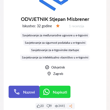
ODVJETNIK Stjepan Misbrener
Iskustvo:
32 godine
Recenzija:
1 recenzija
Ocjena:
Savjetovanje za međunarodne ugovore u e-trgovini
Savjetovanje za sigurnost podataka u e-trgovini
Savjetovanje za e-trgovinske startupe
Savjetovanje za intelektualno vlasništvo u e-trgovini
Odvjetnik
Zagreb
Nazovi
Napisati
Napisati
30
9
3441