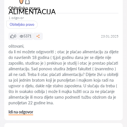
Obiteljsko pravo
ALIMENTACIJA
1 odgovor
Obiteljsko pravo
0
5371
23.01.2025
oštovani,
da li mi možete odgovoriti ; otac je plaćao alimentaciju za dijete
do navršenih 18 godina ( tj.još godinu dana jer se dijete nije
zaposlilo, studirao je ) prekinuo je studij i otac je prestao plaćati
alimentaciju. Sad ponovo studira željeni fakultet ( izvanredno )
ali ne radi. Treba li otac plaćati alimentaciju? Dijete živi u obitelji
sa još jednim bratom koji je punoljetan i majkom koja radi na
ugovor o djelu, dakle nije stalno zaposlena. U slučaju da treba (
što in svakako odbija ) može li majka tužiti oca za ne plaćanje
alimentacije ili mora dijete samo podnesti tužbu obzirom da je
punoljetan 22 godine ima.
Idi na odgovor