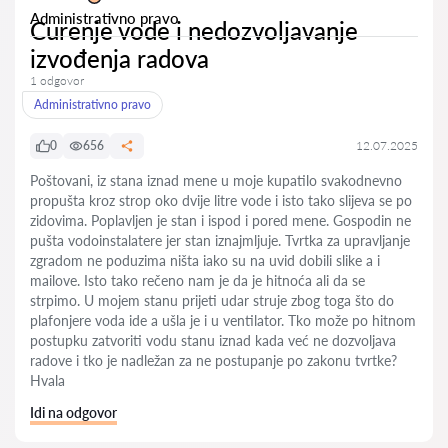
Administrativno pravo
Curenje vode i nedozvoljavanje
izvođenja radova
1 odgovor
Administrativno pravo
0
656
12.07.2025
Poštovani, iz stana iznad mene u moje kupatilo svakodnevno
propušta kroz strop oko dvije litre vode i isto tako slijeva se po
zidovima. Poplavljen je stan i ispod i pored mene. Gospodin ne
pušta vodoinstalatere jer stan iznajmljuje. Tvrtka za upravljanje
zgradom ne poduzima ništa iako su na uvid dobili slike a i
mailove. Isto tako rečeno nam je da je hitnoća ali da se
strpimo. U mojem stanu prijeti udar struje zbog toga što do
plafonjere voda ide a ušla je i u ventilator. Tko može po hitnom
postupku zatvoriti vodu stanu iznad kada već ne dozvoljava
radove i tko je nadležan za ne postupanje po zakonu tvrtke?
Hvala
Idi na odgovor