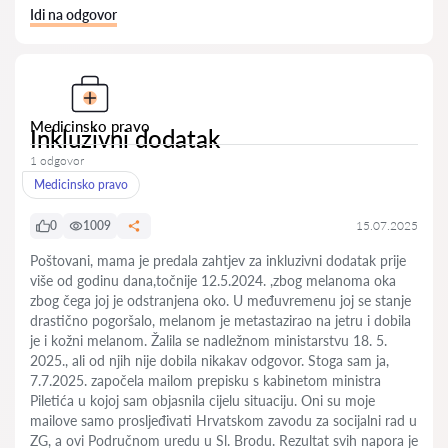
Idi na odgovor
Medicinsko pravo
Inkluzivni dodatak
1 odgovor
Medicinsko pravo
0
1009
15.07.2025
Poštovani, mama je predala zahtjev za inkluzivni dodatak prije
više od godinu dana,točnije 12.5.2024. ,zbog melanoma oka
zbog čega joj je odstranjena oko. U međuvremenu joj se stanje
drastično pogoršalo, melanom je metastazirao na jetru i dobila
je i kožni melanom. Žalila se nadležnom ministarstvu 18. 5.
2025., ali od njih nije dobila nikakav odgovor. Stoga sam ja,
7.7.2025. započela mailom prepisku s kabinetom ministra
Piletića u kojoj sam objasnila cijelu situaciju. Oni su moje
mailove samo prosljeđivati Hrvatskom zavodu za socijalni rad u
ZG, a ovi Područnom uredu u Sl. Brodu. Rezultat svih napora je