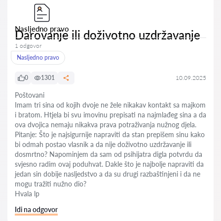
Nasljedno pravo
Darovanje ili doživotno uzdržavanje
1 odgovor
Nasljedno pravo
0
1301
10.09.2025
Poštovani
Imam tri sina od kojih dvoje ne žele nikakav kontakt sa majkom
i bratom. Htjela bi svu imovinu prepisati na najmlađeg sina a da
ova dvojica nemaju nikakva prava potraživanja nužnog djela.
Pitanje: Što je najsigurnije napraviti da stan prepišem sinu kako
bi odmah postao vlasnik a da nije doživotno uzdržavanje ili
dosmrtno? Napominjem da sam od psihijatra digla potvrdu da
svjesno radim ovaj poduhvat. Dakle što je najbolje napraviti da
jedan sin dobije nasljedstvo a da su drugi razbaštinjeni i da ne
mogu tražiti nužno dio?
Hvala lp
Idi na odgovor