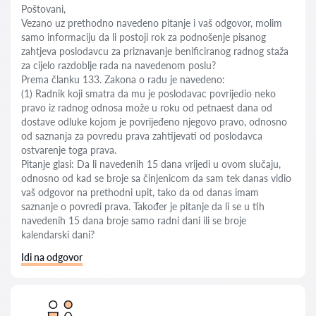
Poštovani,
Vezano uz prethodno navedeno pitanje i vaš odgovor, molim
samo informaciju da li postoji rok za podnošenje pisanog
zahtjeva poslodavcu za priznavanje benificiranog radnog staža
za cijelo razdoblje rada na navedenom poslu?
Prema članku 133. Zakona o radu je navedeno:
(1) Radnik koji smatra da mu je poslodavac povrijedio neko
pravo iz radnog odnosa može u roku od petnaest dana od
dostave odluke kojom je povrijeđeno njegovo pravo, odnosno
od saznanja za povredu prava zahtijevati od poslodavca
ostvarenje toga prava.
Pitanje glasi: Da li navedenih 15 dana vrijedi u ovom slučaju,
odnosno od kad se broje sa činjenicom da sam tek danas vidio
vaš odgovor na prethodni upit, tako da od danas imam
saznanje o povredi prava. Također je pitanje da li se u tih
navedenih 15 dana broje samo radni dani ili se broje
kalendarski dani?
Idi na odgovor