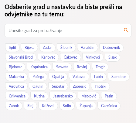
Odaberite grad u nastavku da biste prešli na
odvjetnike na tu temu:
Split
Rijeka
Zadar
Šibenik
Varaždin
Dubrovnik
Slavonski Brod
Karlovac
Čakovec
Vinkovci
Sisak
Bjelovar
Koprivnica
Sesvete
Rovinj
Trogir
Makarska
Požega
Opatija
Vukovar
Labin
Samobor
Virovitica
Ogulin
Supetar
Zaprešić
Imotski
Crikvenica
Kutina
Jastrebarsko
Metković
Pazin
Zabok
Sinj
Križevci
Solin
Županja
Garešnica