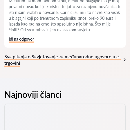
Međutim na mom radnom stolu, metar od blagajne bio je moj
privatni novac koji je koristen to jutro za razmjenu novčanica te
isti nisam vratila u novčanik. Carinici su mi i to naveli kao višak
u blagajni koji po trenutnom zapisniku iznosi preko 90 eura i
ispada kao rad na crno što apsolutno nije istina. Što mi je
činiti? Od srca zahvaljujem na svakom savjetu.
Idi na odgovor
Sva pitanja o Savjetovanje za međunarodne ugovore u e-
trgovini
Najnoviji članci