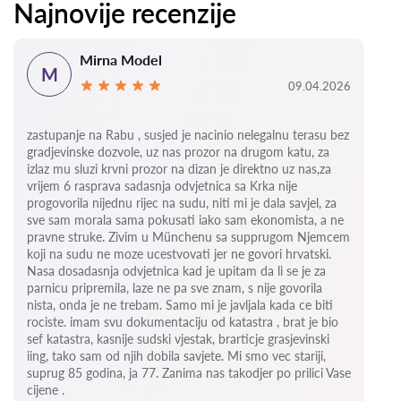
Najnovije recenzije
Mirna Model
M
09.04.2026
zastupanje na Rabu , susjed je nacinio nelegalnu terasu bez
gradjevinske dozvole, uz nas prozor na drugom katu, za
izlaz mu sluzi krvni prozor na dizan je direktno uz nas,za
vrijem 6
rasprava sadasnja odvjetnica sa Krka nije
progovorila nijednu rijec na sudu, niti mi je dala savjel, za
sve sam morala sama pokusati iako sam ekonomista, a ne
pravne struke. Zivim u Münchenu sa supprugom Njemcem
koji na sudu ne moze ucestvovati jer ne govori hrvatski.
Nasa dosadasnja odvjetnica kad je upitam da li se je za
parnicu pripremila, laze ne pa sve znam, s nije govorila
nista, onda je ne trebam. Samo mi je javljala kada ce biti
rociste.
imam svu dokumentaciju od katastra , brat je bio
sef katastra, kasnije sudski vjestak, brarticje grasjevinski
iing, tako sam od njih dobila savjete.
Mi smo vec stariji,
suprug 85 godina, ja 77.
Zanima nas takodjer po prilici Vase
cijene .