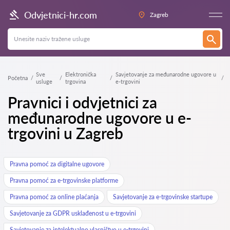
Odvjetnici-hr.com
Zagreb
Sve
Elektronička
Savjetovanje za međunarodne ugovore u
Početna
usluge
trgovina
e-trgovini
Pravnici i odvjetnici za
međunarodne ugovore u e-
trgovini u Zagreb
Pravna pomoć za digitalne ugovore
Pravna pomoć za e-trgovinske platforme
Pravna pomoć za online plaćanja
Savjetovanje za e-trgovinske startupe
Savjetovanje za GDPR usklađenost u e-trgovini
Savjetovanje za intelektualno vlasništvo u e-trgovini