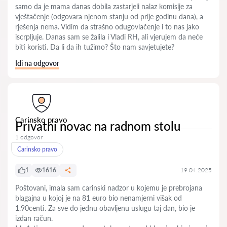
samo da je mama danas dobila zastarjeli nalaz komisije za
vještačenje (odgovara njenom stanju od prije godinu dana), a
rješenja nema. Vidim da strašno odugovlačenje i to nas jako
iscrpljuje. Danas sam se žalila i Vladi RH, ali vjerujem da neće
biti koristi. Da li da ih tužimo? Što nam savjetujete?
Idi na odgovor
Carinsko pravo
Privatni novac na radnom stolu
1 odgovor
Carinsko pravo
1
1616
19.04.2025
Poštovani, imala sam carinski nadzor u kojemu je prebrojana
blagajna u kojoj je na 81 euro bio nenamjerni višak od
1.90centi. Za sve do jednu obavljenu uslugu taj dan, bio je
izdan račun.