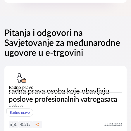
Pitanja i odgovori na
Savjetovanje za međunarodne
ugovore u e-trgovini
Radno pravo
radna prava osoba koje obavljaju
poslove profesionalnih vatrogasaca
1 odgovor
Radno pravo
1
515
11.05.2025