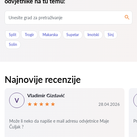
odvjetnike na tu temu:
Split
Trogir
Makarska
Supetar
Imotski
Sinj
Solin
Najnovije recenzije
Vladimir Gizdavić
V
28.04.2026
Može li neko da napiše e mail adresu odvjetnice Maje
P
Čuljak ?