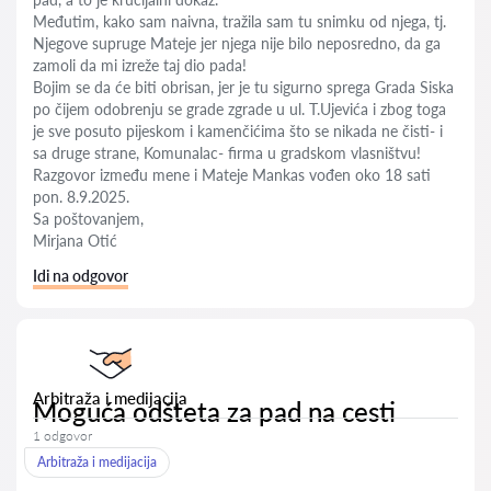
Međutim, kako sam naivna, tražila sam tu snimku od njega, tj.
Njegove supruge Mateje jer njega nije bilo neposredno, da ga
zamoli da mi izreže taj dio pada!
Bojim se da će biti obrisan, jer je tu sigurno sprega Grada Siska
po čijem odobrenju se grade zgrade u ul. T.Ujevića i zbog toga
je sve posuto pijeskom i kamenčićima što se nikada ne čisti- i
sa druge strane, Komunalac- firma u gradskom vlasništvu!
Razgovor između mene i Mateje Mankas vođen oko 18 sati
pon. 8.9.2025.
Sa poštovanjem,
Mirjana Otić
Idi na odgovor
Arbitraža i medijacija
Moguća odšteta za pad na cesti
1 odgovor
Arbitraža i medijacija