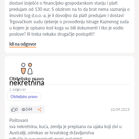
dostavi izvješće o financijsko-gospodarskom stanju i plati
predujam od 130 eur. S obzirom na to da brat nema saznanja o
imovini tog d.o.o.-a, je li dovoljno da plati predujam i dostavi
Trgovačkom sudu rješenje o provođenju istrage Kaznenog suda
u kojem je opisano kod koga su bili dokumenti i tko je vodio
poslove? Ili treba nekako drugačije postupiti?
Idi na odgovor
Obiteljsko pravo
nekretnina
1 odgovor
Obiteljsko pravo
0
544
10.09.2025
Poštovani
sva nekretnina, kuća, zemlja je prepisana na ujaka koji zivi u
Australiji, odrekao se hrvatskog državljanstva
odlučio je sve prepisati meni, nećakinji