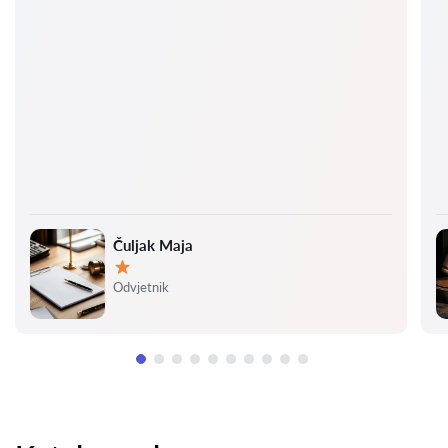
Čuljak Maja
Ocjena:
Odvjetnik