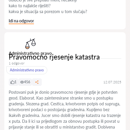
kako to najlakše riješiti?
kakva je situacija sa porezom u tom slučaju?
Idi na odgovor
Administrativno pravo
Pravomocno rjesenje katastra
1 odgovor
Administrativno pravo
1
456
12.07.2025
Postovani puk je donio pravomocno rjesenje gdje je potvrden
geod. Elaborat. Kao zainteresirane stranke smo u postupku
gradenja. Slozena grad. Cestica, krivotvoren potpis od supruga,
krivotvoreni podaci o postojanju gradevina. Kupljeno bez
ikakvih gradevina. Jucer smo dobili rjesenje katastra na trazenje
x puta. Da li ici sa prijedlogom za obnovu postupka ili povrat u
prijasnje stanje ili se obratiti u ministarstvo gradit. Dobivena