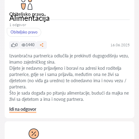
Obiteljsko pravo
Alimentacija
1 odgovor
Obiteljsko pravo
0
1440
16.06.2025
Izvanbračna partnerica odlučila je prekinuti dugogodišnju vezu,
imamo zajedničkog sina.
Dijete je nedavno prijavljeno i boravi na adresi kod roditelja
partnerice, gdje se i sama prijavila, međutim ona ne živi sa
djetetom (no viđa ga uredno) te odnedavno ima i novu vezu /
partnera.
Što je sada događa po pitanju alimentacije, budući da majka ne
živi sa djetetom a ima i novog partnera.
Idi na odgovor