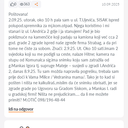
0
363
10.09.2025
Poštovana!
2.09.25. utorak, oko 10 h pala sam u ul. T.Ujevića, SISAK ispred
polupod.spremnika za mj.kom.otpad. Njega koristimo i mi
stanari iz ul. I.Andrića 2 gdje i ja stanujem! Pad je bio
pokliznuće na kamenčiće koji padaju sa kamiona koji već cca 2
god. grade 2 zgrade ispred naše zgređe firma Strabag, a da pri
tome ne čiste za sobom. Znači: 2.9.25. Ut. Oko 10 sati.Imam 2
svjedoka koji su me podigli sa ceste, nalaze Hitne; kamera na
stupu od Komunalca sig.ima snimku koju sam zatražila od
g.Mankas Igora tj. supruge Mateje – susjedi u zgradi I.Andrića
2, danas 8.9.25. Tu sam možda napravila pogrešku, trebala sam
prije doći k Vama Milice / Vedranina mama/. Tako je to kad si
pošten i ništa ne kalkuliraš..mislim da će snimku obrisati, jer se
zgrade grade po Ugovoru sa Gradom Siskom, a Mankas I. radi
u gradskoj firmi! Ništa ne prejudiciram…. da li me možete
primiti? M.OTIĆ 098/196-48-44
Idi na odgovor