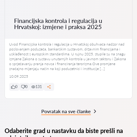
Financijska kontrola i regulacija u
Hrvatskoj: izmjene i praksa 2025
Uvod Financijska kontrola i regulacija u Hrvatskoj obuhvaća nadzor nad
poslovanjem poduzeća, bankarskim sustavom, državnim financijama i
usklađenost s europskim standardima. U rujnu 2025. stupile su na snagu
izmjene Zakona o sustavu unutarnjih kontrola u javnom sektoru i Zakona
o sprječavanju pranja novca i financiranja terorizma.Ove promjene
značajno mijenjaju način na koji poduzetnici i institucije […]
10.09.2025
0
0
131
Povratak na sve članke
Odaberite grad u nastavku da biste prešli na