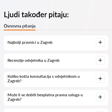
Ljudi također pitaju:
Osnovna pitanja
Najbolji pravnici u Zagreb
Imamo popis najboljih pravnika u Zagreb s potpunim
Recenzije odvjetnika u Zagreb
informacijama. Cijene, recenzije, telefonski brojevi i adrese.
Na našoj platformi prikupljamo stvarne recenzije o
Koliko košta konzultacija s odvjetnikom u
odvjetnicima. Ne brišemo negativne recenzije niti postoji
Zagreb?
mogućnost njihovog lažnog povećavanja.
Konzultacije s odvjetnicima u Zagreb kreću se od 50 eur pa
Može li se dobiti besplatna pravna usluga u
nadalje (cijene mogu varirati ovisno o složenosti pitanja i
Zagreb?
obliku odgovora).
Za početak, jasno i sažeto formulirajte svoje pitanje i