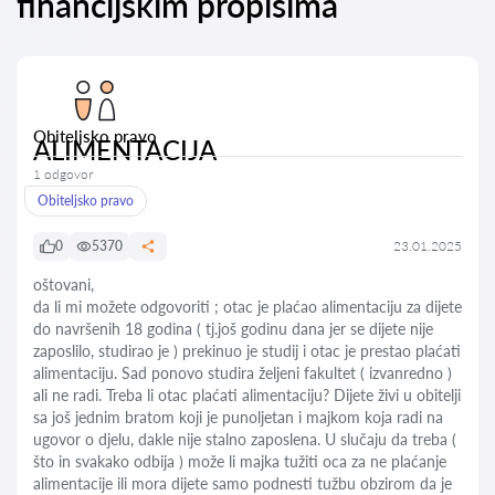
financijskim propisima
Obiteljsko pravo
ALIMENTACIJA
1 odgovor
Obiteljsko pravo
0
5370
23.01.2025
oštovani,
da li mi možete odgovoriti ; otac je plaćao alimentaciju za dijete
do navršenih 18 godina ( tj.još godinu dana jer se dijete nije
zaposlilo, studirao je ) prekinuo je studij i otac je prestao plaćati
alimentaciju. Sad ponovo studira željeni fakultet ( izvanredno )
ali ne radi. Treba li otac plaćati alimentaciju? Dijete živi u obitelji
sa još jednim bratom koji je punoljetan i majkom koja radi na
ugovor o djelu, dakle nije stalno zaposlena. U slučaju da treba (
što in svakako odbija ) može li majka tužiti oca za ne plaćanje
alimentacije ili mora dijete samo podnesti tužbu obzirom da je