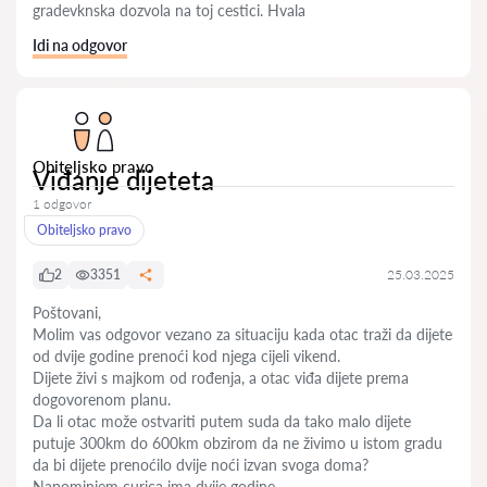
gradevknska dozvola na toj cestici. Hvala
Idi na odgovor
Obiteljsko pravo
Viđanje dijeteta
1 odgovor
Obiteljsko pravo
2
3351
25.03.2025
Poštovani,
Molim vas odgovor vezano za situaciju kada otac traži da dijete
od dvije godine prenoći kod njega cijeli vikend.
Dijete živi s majkom od rođenja, a otac viđa dijete prema
dogovorenom planu.
Da li otac može ostvariti putem suda da tako malo dijete
putuje 300km do 600km obzirom da ne živimo u istom gradu
da bi dijete prenoćilo dvije noći izvan svoga doma?
Napominjem curica ima dvije godine.