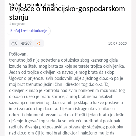
Stečaj i restrukturiranje
Izvješće o financijsko-gospodarskom
stanju
1 odgovor
Stečaj i restrukturiranje
0
289
10.09.2025
Poštovani,
trenutno još nije potvrđena optužnica zbog kaznenog djela
iznude na štetu mog brata za koje se terete trojica okrivljenika.
Jedan od trojice okrivljenika naveo je mog brata da sklopi
Ugovor o prijenosu svih poslovnih udjela jednog d.o.o.-a pa je
moj brat trenutno jedini član i direktor tog d.o.o.-a. Taj
okrivljenik imao je kontrolu nad svim bankovnim računima tog
d.o.o.-a i uzeo je bratu kartice, a moj brat nema nikakvih
saznanja o imovini tog d.o.o.-a niti je sklapao kakve poslove u
ime i za račun tog d.o.o.-a. Tijekom istrage okrivljeniku su
oduzeti dokumenti vezani za d.o.o. Prošli tjedan bratu je došlo
rješenje Trgovačkog suda da se pokreće prethodni postupak
radi utvrđivanja pretpostavki za otvaranje stečajnog postupka
nad d.o.o-om čiji je moj brat direktor i naloženo mu je da