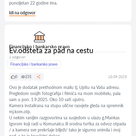
punoljetan 22 godine ima.
Idi na odgovor
Financijsko i bankarsko pravo
Ev.odšteta za pad na cestu
1 odgovor
Financijsko i bankarsko pravo
0
231
10.09.2025
Ovo je dodatak prethodnom mailu tj. Upitu na Vašu adresu.
Pregledom svojih fotografija i filmića na mom mobitelu, pala
sam u pon. 1.9.2025. Oko 10 sati ujutro.
Kamera instalirana na stupu ulične rasvjete gleda na spremnik
mj.kom.otp.
U nekim ranijim razgovorima sa susjedom u ulazu g.Mankas
Igorom koji radi u Komunalcu ili srodna tvrtka za odvoz otpada
/ a kamera sve prekršaje bilježi/ tako je sigurno snimila i moj
pad, a to je krucijalni dokaz.