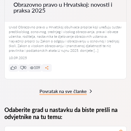
Obrazovno pravo u Hrvatskoj: novosti i
praksa 2025
Uvod Obrazovno pravo u Hrvatskoj obuhvaća propise koji uređuju sustav
predškolskog, osnovnog, srednjeg i visokog obrazovanja, prava i obveze
učenika, roditelja, nastavnika te djelovanje obrazovnih ustanova.
Najvažniji propisi su Zakon o odgoju i obrazovanju u osnovnoj i srednjoj
školi, Zakon o visokom obrazovanju i znanstvenoj djelatnosti te niz
pravilnika i podzakonskih akata.U rujnu 2025. donijete […]
10.09.2025
0
0
109
Povratak na sve članke
Odaberite grad u nastavku da biste prešli na
odvjetnike na tu temu: