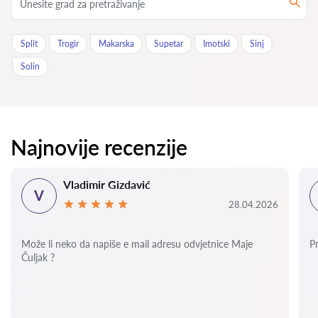
Split
Trogir
Makarska
Supetar
Imotski
Sinj
Solin
Najnovije recenzije
Vladimir Gizdavić
V
28.04.2026
Može li neko da napiše e mail adresu odvjetnice Maje
P
Čuljak ?