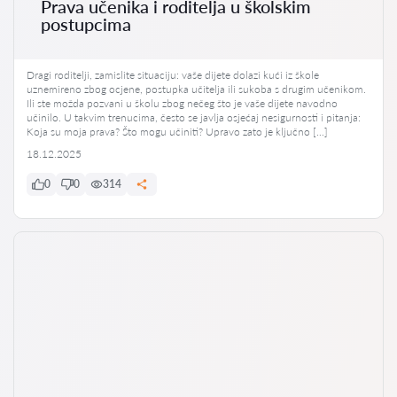
Prava učenika i roditelja u školskim
postupcima
Dragi roditelji, zamislite situaciju: vaše dijete dolazi kući iz škole
uznemireno zbog ocjene, postupka učitelja ili sukoba s drugim učenikom.
Ili ste možda pozvani u školu zbog nečeg što je vaše dijete navodno
učinilo. U takvim trenucima, često se javlja osjećaj nesigurnosti i pitanja:
Koja su moja prava? Što mogu učiniti? Upravo zato je ključno […]
18.12.2025
0
0
314