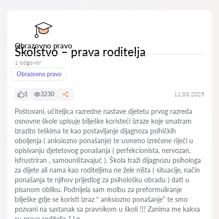
Obrazovno pravo
Školstvo – prava roditelja
1 odgovor
Obrazovno pravo
1
3230
11.03.2025
Poštovani, učiteljica razredne nastave djetetu prvog razreda
osnovne škole upisuje bilješke koristeći izraze koje smatram
izrazito teškima te kao postavljanje dijagnoza psihičkih
oboljenja ( anksiozno ponašanje) te usmeno izrečene riječi u
opisivanju djetetovog ponašanja ( perfekcionista, nervozan,
isfrustriran , samouništavajuć ). Škola traži dijagnozu psihologa
za dijete ali nama kao roditeljima ne žele ništa ( situacije, način
ponašanja te njihov prijedlog za psihološku obradu ) dati u
pisanom obliku. Podnijela sam molbu za preformuliranje
bilješke gdje se koristi izraz “ anksiozno ponašanje” te smo
pozvani na sastanak sa pravnikom u školi !!! Zanima me kakva
su prava roditelja ? Lp