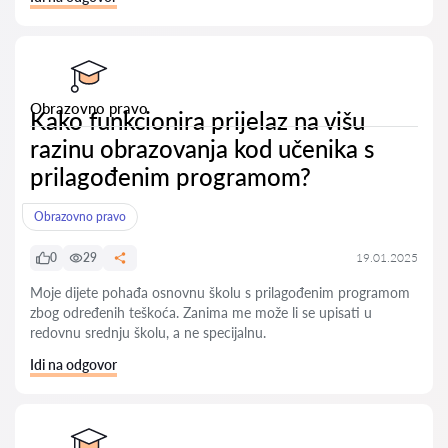
Obrazovno pravo
Kako funkcionira prijelaz na višu
razinu obrazovanja kod učenika s
prilagođenim programom?
Obrazovno pravo
0
29
19.01.2025
Moje dijete pohađa osnovnu školu s prilagođenim programom
zbog određenih teškoća. Zanima me može li se upisati u
redovnu srednju školu, a ne specijalnu.
Idi na odgovor