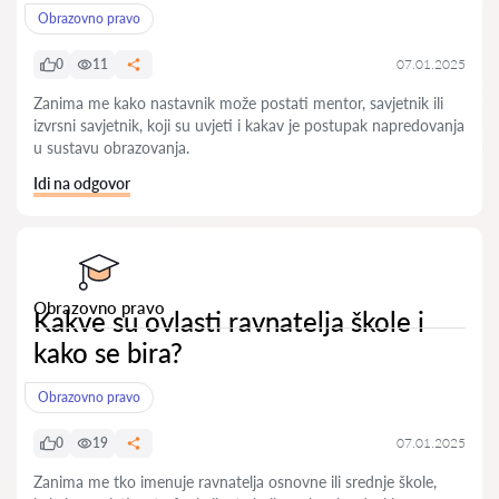
Obrazovno pravo
0
11
07.01.2025
Zanima me kako nastavnik može postati mentor, savjetnik ili
izvrsni savjetnik, koji su uvjeti i kakav je postupak napredovanja
u sustavu obrazovanja.
Idi na odgovor
Obrazovno pravo
Kakve su ovlasti ravnatelja škole i
kako se bira?
Obrazovno pravo
0
19
07.01.2025
Zanima me tko imenuje ravnatelja osnovne ili srednje škole,