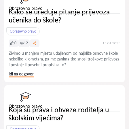
Obrazovno pravo
Kako se uređuje pitanje prijevoza
učenika do škole?
Obrazovno pravo
0
12
15.01.2025
Živimo u manjem mjestu udaljenom od najbliže osnovne škole
nekoliko kilometara, pa me zanima tko snosi troškove prijevoza
i postoje li posebni propisi za to?
Idi na odgovor
Obrazovno pravo
Koja su prava i obveze roditelja u
školskim vijećima?