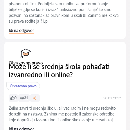
pisanom obliku. Podnijela sam molbu za preformuliranje
bilješke gdje se koristi izraz “ anksiozno ponašanje” te smo
pozvani na sastanak sa pravnikom u školi !!! Zanima me kakva
su prava roditelja ? Lp
Idi na odgovor
Obrazovno pravo
Može li se srednja škola pohađati
izvanredno ili online?
Obrazovno pravo
0
31
20.01.2025
Želim završiti srednju školu, ali već radim i ne mogu redovito
dolaziti na nastavu. Zanima me postoje li zakonske odredbe
koje dopuštaju izvanredno ili online školovanje u Hrvatskoj.
Idi na odgovor