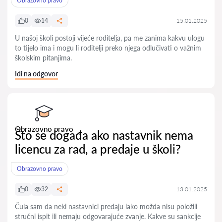
Obrazovno pravo
0
14
15.01.2025
U našoj školi postoji vijeće roditelja, pa me zanima kakvu ulogu
to tijelo ima i mogu li roditelji preko njega odlučivati o važnim
školskim pitanjima.
Idi na odgovor
Obrazovno pravo
Što se događa ako nastavnik nema
licencu za rad, a predaje u školi?
Obrazovno pravo
0
32
13.01.2025
Čula sam da neki nastavnici predaju iako možda nisu položili
stručni ispit ili nemaju odgovarajuće zvanje. Kakve su sankcije