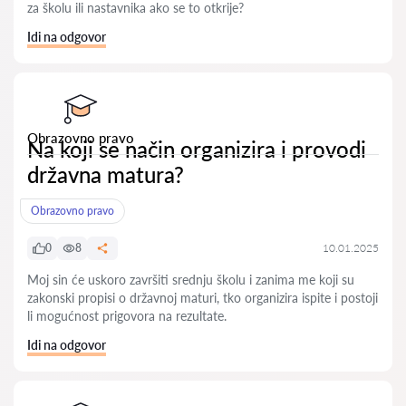
za školu ili nastavnika ako se to otkrije?
Idi na odgovor
Obrazovno pravo
Na koji se način organizira i provodi
državna matura?
Obrazovno pravo
0
8
10.01.2025
Moj sin će uskoro završiti srednju školu i zanima me koji su
zakonski propisi o državnoj maturi, tko organizira ispite i postoji
li mogućnost prigovora na rezultate.
Idi na odgovor