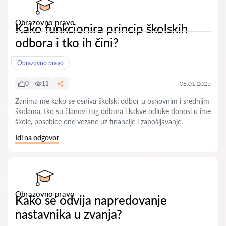
Obrazovno pravo
Kako funkcionira princip školskih
odbora i tko ih čini?
Obrazovno pravo
0
11
08.01.2025
Zanima me kako se osniva školski odbor u osnovnim i srednjim
školama, tko su članovi tog odbora i kakve odluke donosi u ime
škole, posebice one vezane uz financije i zapošljavanje.
Idi na odgovor
Obrazovno pravo
Kako se odvija napredovanje
nastavnika u zvanja?