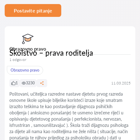
Postavite pitanje
Obrazovno pravo
Školstvo – prava roditelja
1 odgovor
Obrazovno pravo
1
3230
11.03.2025
Poštovani, učiteljica razredne nastave djetetu prvog razreda
osnovne škole upisuje bilješke koristeći izraze koje smatram
izrazito teškima te kao postavljanje dijagnoza psihičkih
oboljenja ( anksiozno ponašanje) te usmeno izrečene riječi u
opisivanju djetetovog ponašanja ( perfekcionista, nervozan,
isfrustriran , samouništavajuć ). Škola traži dijagnozu psihologa
za dijete ali nama kao roditeljima ne žele ništa ( situacije, način
ponašanja te njihov prijedlog za psihološku obradu ) dati u