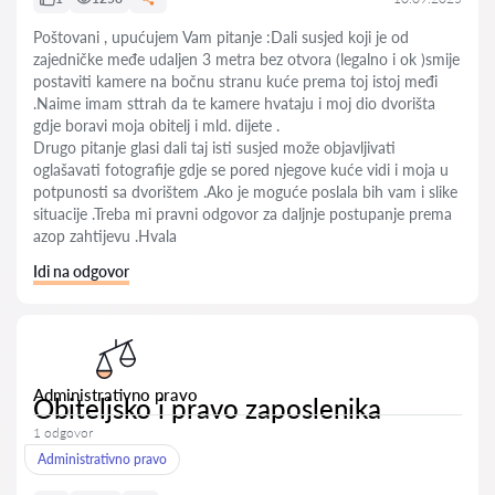
Poštovani , upućujem Vam pitanje :Dali susjed koji je od
zajedničke međe udaljen 3 metra bez otvora (legalno i ok )smije
postaviti kamere na bočnu stranu kuće prema toj istoj međi
.Naime imam sttrah da te kamere hvataju i moj dio dvorišta
gdje boravi moja obitelj i mld. dijete .
Drugo pitanje glasi dali taj isti susjed može objavljivati
oglašavati fotografije gdje se pored njegove kuće vidi i moja u
potpunosti sa dvorištem .Ako je moguće poslala bih vam i slike
situacije .Treba mi pravni odgovor za daljnje postupanje prema
azop zahtijevu .Hvala
Idi na odgovor
Administrativno pravo
Obiteljsko i pravo zaposlenika
1 odgovor
Administrativno pravo