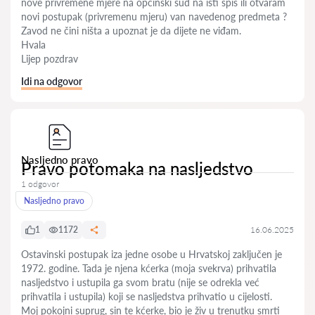
nove privremene mjere na općinski sud na isti spis ili otvaram
novi postupak (privremenu mjeru) van navedenog predmeta ?
Zavod ne čini ništa a upoznat je da dijete ne viđam.
Hvala
Lijep pozdrav
Idi na odgovor
Nasljedno pravo
Pravo potomaka na nasljedstvo
1 odgovor
Nasljedno pravo
1
1172
16.06.2025
Ostavinski postupak iza jedne osobe u Hrvatskoj zaključen je
1972. godine. Tada je njena kćerka (moja svekrva) prihvatila
nasljedstvo i ustupila ga svom bratu (nije se odrekla već
prihvatila i ustupila) koji se nasljedstva prihvatio u cijelosti.
Moj pokojni suprug, sin te kćerke, bio je živ u trenutku smrti