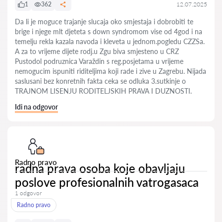
1
362
12.07.2025
Da li je moguce trajanje slucaja oko smjestaja i dobrobiti te
brige i njege mlt djeteta s down syndromom vise od 4god i na
temelju rekla kazala navoda i kleveta u jednom.pogledu CZZSa.
A za to vrijeme dijete rodj.u Zgu biva smjesteno u CRZ
Pustodol podruznica Varaždin s reg.posjetama u vrijeme
nemogucim ispuniti riditeljima koji rade i zive u Zagrebu. Nijada
saslusani bez konretnih fakta ceka se odluka 3.sutkinje o
TRAJNOM LISENJU RODITELJSKIH PRAVA I DUZNOSTI.
Idi na odgovor
Radno pravo
radna prava osoba koje obavljaju
poslove profesionalnih vatrogasaca
1 odgovor
Radno pravo