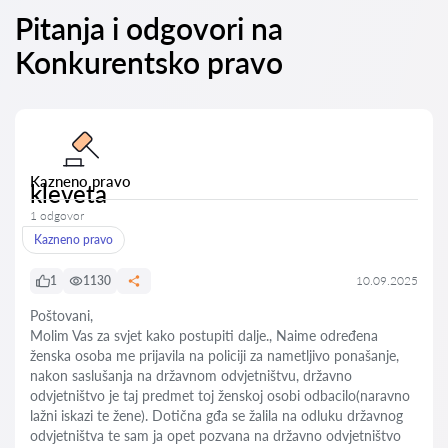
Pitanja i odgovori na
Konkurentsko pravo
Kazneno pravo
kleveta
1 odgovor
Kazneno pravo
1
1130
10.09.2025
Poštovani,
Molim Vas za svjet kako postupiti dalje., Naime određena
ženska osoba me prijavila na policiji za nametljivo ponašanje,
nakon saslušanja na državnom odvjetništvu, državno
odvjetništvo je taj predmet toj ženskoj osobi odbacilo(naravno
lažni iskazi te žene). Dotična gđa se žalila na odluku državnog
odvjetništva te sam ja opet pozvana na državno odvjetništvo