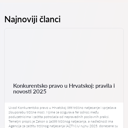
Najnoviji članci
Konkurentsko pravo u Hrvatskoj: pravila i
novosti 2025
Uvod Konkurentsko pravo u Hrvatskoj štiti tržišno natjecanje i sprječava
zlouporabu tržišne moći. Njime se osigurava fer odnos među
poduzetnicima i zaštita potrošača od nepravednih poslovnih praksi.
Temeljni propis je Zakon o zaštiti tržišnog natjecanja, a nadležnost ima
Agencija za zaštitu tržišnog natjecanja (AZTN).U rujnu 2025. donesene su