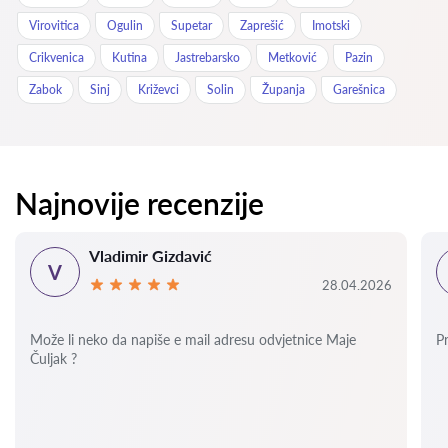
Virovitica
Ogulin
Supetar
Zaprešić
Imotski
Crikvenica
Kutina
Jastrebarsko
Metković
Pazin
Zabok
Sinj
Križevci
Solin
Županja
Garešnica
Najnovije recenzije
Vladimir Gizdavić
V
28.04.2026
Može li neko da napiše e mail adresu odvjetnice Maje
P
Čuljak ?