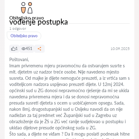
Obiteljsko pravo
vođenje postupka
1 odgovor
Obiteljsko pravo
1
451
10.09.2025
Poštovani,
Imam privremenu mjeru pravomoćnu da ostvarujem susrte s
mlt. djetetm uz nadzor treće osobe. Nije navedeno mjesto
susreta. Od majke je dijete nemoguće preuzeti, a iz vrtića sam s
voditeljicom nadzora uspijevao preuzeti dijete. U 12mj 2024.
općinski sud u ZG donosi nepravmoćno rješenje da mi se ukida
navedena privremena mjera i da se donosi nepravomoćna
presuda susreti djeteta s ocem u uobičajenom opsegu. Sada,
nakon 8mj, drugostupanjski sud u Osijeku navodi da on nije
nadležan za taj predmet već Županijski sud u Zagrebu uz
obrazloženje da je ŽS u ZG već ranije sudjelovao u postupku i
ukidao dijelove presude općinskog suda u ZG.
Što sada, a dijete ne viđam ? Da li mogu poslati podnesak hitne