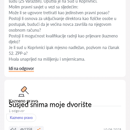
sudu (ŽS Varaždin). Uputila je na Sud u Koprivnici.
Molim pravni savjet u vezi sa sljedećim:
Može li se ugovore tretirati kao jedinstven pravni posao?
Postoji li osnova za uključivanje direktora kao fizičke osobe u
postupak, budući da je većina novca završila na njegovom
osobnom računu?
Postoji li mogućnost kvalifikacije radnji kao prijevare (kazneno
djelo)?
Je li sud u Koprivnici ipak mjesno nadležan, pozivom na članak
52. ZPP-a?
Hvala unaprijed na mišljenju i smjernicama.
Idi na odgovor
Kazneno pravo
Susjed snima moje dvorište
1 odgovor
Kazneno pravo
1
1258
10.09.2025