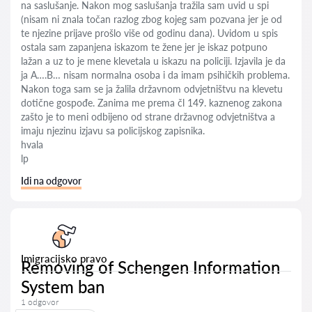
na saslušanje. Nakon mog saslušanja tražila sam uvid u spi
(nisam ni znala točan razlog zbog kojeg sam pozvana jer je od
te njezine prijave prošlo više od godinu dana). Uvidom u spis
ostala sam zapanjena iskazom te žene jer je iskaz potpuno
lažan a uz to je mene klevetala u iskazu na policiji. Izjavila je da
ja A….B… nisam normalna osoba i da imam psihičkih problema.
Nakon toga sam se ja žalila državnom odvjetništvu na klevetu
dotične gospođe. Zanima me prema čl 149. kaznenog zakona
zašto je to meni odbijeno od strane državnog odvjetništva a
imaju njezinu izjavu sa policijskog zapisnika.
hvala
lp
Idi na odgovor
Imigracijsko pravo
Removing of Schengen Information
System ban
1 odgovor