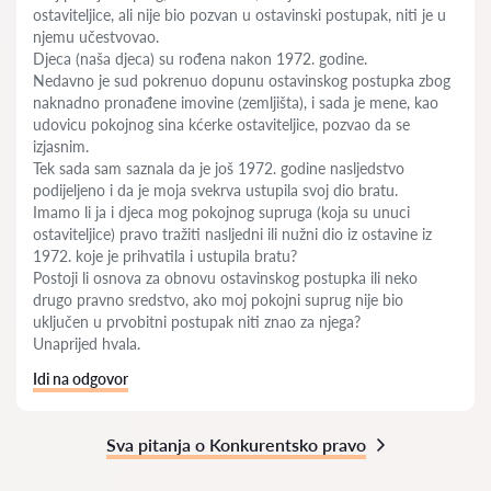
ostaviteljice, ali nije bio pozvan u ostavinski postupak, niti je u
njemu učestvovao.
Djeca (naša djeca) su rođena nakon 1972. godine.
Nedavno je sud pokrenuo dopunu ostavinskog postupka zbog
naknadno pronađene imovine (zemljišta), i sada je mene, kao
udovicu pokojnog sina kćerke ostaviteljice, pozvao da se
izjasnim.
Tek sada sam saznala da je još 1972. godine nasljedstvo
podijeljeno i da je moja svekrva ustupila svoj dio bratu.
Imamo li ja i djeca mog pokojnog supruga (koja su unuci
ostaviteljice) pravo tražiti nasljedni ili nužni dio iz ostavine iz
1972. koje je prihvatila i ustupila bratu?
Postoji li osnova za obnovu ostavinskog postupka ili neko
drugo pravno sredstvo, ako moj pokojni suprug nije bio
uključen u prvobitni postupak niti znao za njega?
Unaprijed hvala.
Idi na odgovor
Sva pitanja o Konkurentsko pravo