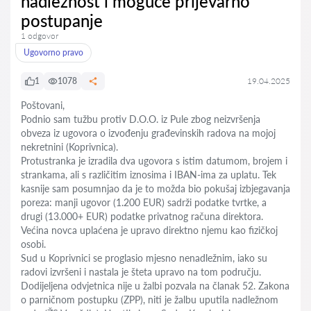
nadležnost i moguće prijevarno
postupanje
1 odgovor
Ugovorno pravo
1
1078
19.04.2025
Poštovani,
Podnio sam tužbu protiv D.O.O. iz Pule zbog neizvršenja
obveza iz ugovora o izvođenju građevinskih radova na mojoj
nekretnini (Koprivnica).
Protustranka je izradila dva ugovora s istim datumom, brojem i
strankama, ali s različitim iznosima i IBAN-ima za uplatu. Tek
kasnije sam posumnjao da je to možda bio pokušaj izbjegavanja
poreza: manji ugovor (1.200 EUR) sadrži podatke tvrtke, a
drugi (13.000+ EUR) podatke privatnog računa direktora.
Većina novca uplaćena je upravo direktno njemu kao fizičkoj
osobi.
Sud u Koprivnici se proglasio mjesno nenadležnim, iako su
radovi izvršeni i nastala je šteta upravo na tom području.
Dodijeljena odvjetnica nije u žalbi pozvala na članak 52. Zakona
o parničnom postupku (ZPP), niti je žalbu uputila nadležnom