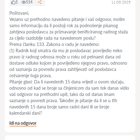
1
514
11.05.2025
Poštovani,
Vezano uz prethodno navedeno pitanje i vaš odgovor, molim
samo informaciju da li postoji rok za podnošenje pisanog
zahtjeva poslodavcu za priznavanje benificiranog radnog staža
za cijelo razdoblje rada na navedenom poslu?
Prema članku 133. Zakona o radu je navedeno:
(1) Radnik koji smatra da mu je poslodavac povrijedio neko
pravo iz radnog odnosa može u roku od petnaest dana od
dostave odluke kojom je povrijeđeno njegovo pravo, odnosno
od saznanja za povredu prava zahtijevati od poslodavca
ostvarenje toga prava.
Pitanje glasi: Da li navedenih 15 dana vrijedi u ovom slučaju,
odnosno od kad se broje sa činjenicom da sam tek danas vidio
vaš odgovor na prethodni upit, tako da od danas imam
saznanje o povredi prava. Također je pitanje da li se u tih
navedenih 15 dana broje samo radni dani ili se broje
kalendarski dani?
Idi na odgovor