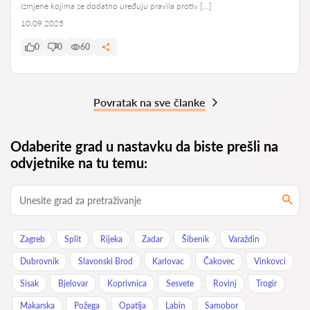
izmjene kojima se dodatno uređuju pravila protiv […]
10.09.2025
0
0
60
Povratak na sve članke
Odaberite grad u nastavku da biste prešli na
odvjetnike na tu temu:
Zagreb
Split
Rijeka
Zadar
Šibenik
Varaždin
Dubrovnik
Slavonski Brod
Karlovac
Čakovec
Vinkovci
Sisak
Bjelovar
Koprivnica
Sesvete
Rovinj
Trogir
Makarska
Požega
Opatija
Labin
Samobor