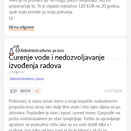
Meni je to problem jer ne mogu platiti odvjetnika. Što mi
preporučuje te. To je otplata mjesečno 120 EUR na 20 godina.
.ipak malo previše za moja primanja.
Lp
Idi na odgovor
Administrativno pravo
Curenje vode i nedozvoljavanje
izvođenja radova
1 odgovor
Administrativno pravo
0
656
12.07.2025
Poštovani, iz stana iznad mene u moje kupatilo svakodnevno
propušta kroz strop oko dvije litre vode i isto tako slijeva se po
zidovima. Poplavljen je stan i ispod i pored mene. Gospodin ne
pušta vodoinstalatere jer stan iznajmljuje. Tvrtka za upravljanje
zgradom ne poduzima ništa iako su na uvid dobili slike a i
mailove. Isto tako rečeno nam je da je hitnoća ali da se