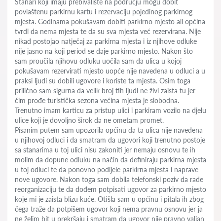
Stanari koji imaju prebivalište na području mogu dobit
povlaštenu parkirnu kartu i rezervaciju pojedinog parkirnog
mjesta. Godinama pokušavam dobiti parkirno mjesto ali općina
tvrdi da nema mjesta te da su sva mjesta već rezervirana. Nije
nikad postojao natječaj za parkirna mjesta i iz njihove odluke
nije jasno na koji period se daje parkirno mjesto. Nakon što
sam proučila njihovu odluku uočila sam da ulica u kojoj
pokušavam rezervirati mjesto uopće nije navedena u odluci a u
praksi ljudi su dobili ugovore i koriste ta mjesta. Osim toga
prilično sam sigurna da velik broj tih ljudi ne živi zaista tu jer
čim prođe turistička sezona većina mjesta je slobodna.
Trenutno imam karticu za pristup ulici i parkiram vozilo na djelu
ulice koji je dovoljno širok da ne ometam promet.
Pisanim putem sam upozorila općinu da ta ulica nije navedena
u njihovoj odluci i da smatram da ugovori koji trenutno postoje
sa stanarima u toj ulici nisu zakoniti jer nemaju osnovu te ih
molim da dopune odluku na način da definiraju parkirna mjesta
u toj odluci te da ponovno podijele parkirna mjesta i naprave
nove ugovore. Nakon toga sam dobila telefonski poziv da rade
reorganizaciju te da dođem potpisati ugovor za parkirno mjesto
koje mi je zaista blizu kuće. Otišla sam u općinu i pitala ih zbog
čega traže da potpišem ugovor koji nema pravnu osnovu jer ja
ne želim bit u prekršaju i smatram da ugovor nije pravno valjan