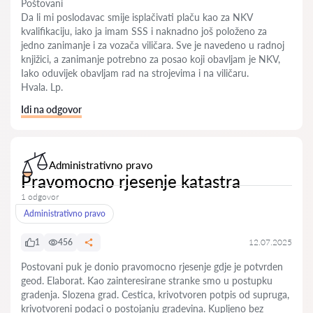
Poštovani
Da li mi poslodavac smije isplačivati plaču kao za NKV
kvalifikaciju, iako ja imam SSS i naknadno još položeno za
jedno zanimanje i za vozača viličara. Sve je navedeno u radnoj
knjižici, a zanimanje potrebno za posao koji obavljam je NKV,
Iako oduvijek obavljam rad na strojevima i na viličaru.
Hvala. Lp.
Idi na odgovor
Administrativno pravo
Pravomocno rjesenje katastra
1 odgovor
Administrativno pravo
1
456
12.07.2025
Postovani puk je donio pravomocno rjesenje gdje je potvrden
geod. Elaborat. Kao zainteresirane stranke smo u postupku
gradenja. Slozena grad. Cestica, krivotvoren potpis od supruga,
krivotvoreni podaci o postojanju gradevina. Kupljeno bez