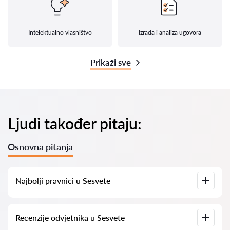
Intelektualno vlasništvo
Izrada i analiza ugovora
Prikaži sve
Ljudi također pitaju:
Osnovna pitanja
Najbolji pravnici u Sesvete
Imamo popis najboljih pravnika u Sesvete s potpunim
Recenzije odvjetnika u Sesvete
informacijama. Cijene, recenzije, telefonski brojevi i adrese.