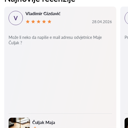
Vladimir Gizdavić
V
28.04.2026
Može li neko da napiše e mail adresu odvjetnice Maje
P
Čuljak ?
Čuljak Maja