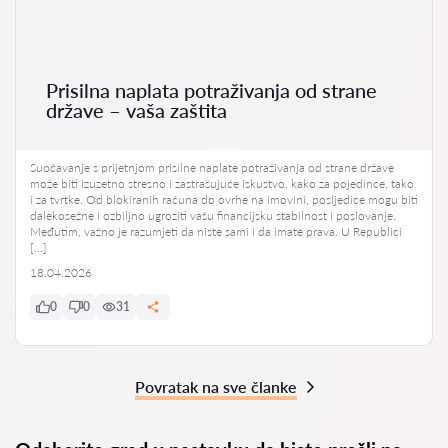
Prisilna naplata potraživanja od strane
države – vaša zaštita
Suočavanje s prijetnjom prisilne naplate potraživanja od strane države
može biti izuzetno stresno i zastrašujuće iskustvo, kako za pojedince, tako
i za tvrtke. Od blokiranih računa do ovrhe na imovini, posljedice mogu biti
dalekosežne i ozbiljno ugroziti vašu financijsku stabilnost i poslovanje.
Međutim, važno je razumjeti da niste sami i da imate prava. U Republici
[…]
18.04.2026
0
0
31
Povratak na sve članke