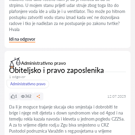
strpimo. U mojem stanu prijeti udar struje zbog toga što do
plafonjere voda ide a ušla je i u ventilator. Tko može po hitnom
postupku zatvoriti vodu stanu iznad kada već ne dozvoljava
radove i tko je nadležan za ne postupanje po zakonu tvrtke?
Hvala
Idi na odgovor
Administrativno pravo
Obiteljsko i pravo zaposlenika
1 odgovor
Administrativno pravo
1
362
12.07.2025
Da li je moguce trajanje slucaja oko smjestaja i dobrobiti te
brige i njege mlt djeteta s down syndromom vise od 4god i na
temelju rekla kazala navoda i kleveta u jednom.pogledu CZZSa.
A za to vrijeme dijete rodj.u Zgu biva smjesteno u CRZ
Pustodol podruznica Varaždin s reg.posjetama u vrijeme