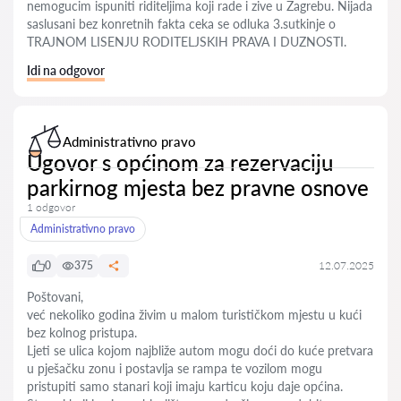
nemogucim ispuniti riditeljima koji rade i zive u Zagrebu. Nijada
saslusani bez konretnih fakta ceka se odluka 3.sutkinje o
TRAJNOM LISENJU RODITELJSKIH PRAVA I DUZNOSTI.
Idi na odgovor
Administrativno pravo
Ugovor s općinom za rezervaciju
parkirnog mjesta bez pravne osnove
1 odgovor
Administrativno pravo
0
375
12.07.2025
Poštovani,
već nekoliko godina živim u malom turističkom mjestu u kući
bez kolnog pristupa.
Ljeti se ulica kojom najbliže autom mogu doći do kuće pretvara
u pješačku zonu i postavlja se rampa te vozilom mogu
pristupiti samo stanari koji imaju karticu koju daje općina.