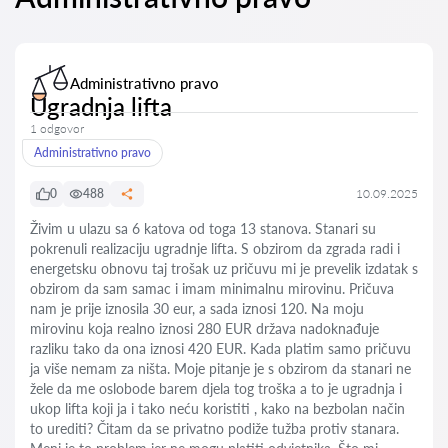
Administrativno pravo
Ugradnja lifta
1 odgovor
Administrativno pravo
0
488
10.09.2025
Živim u ulazu sa 6 katova od toga 13 stanova. Stanari su
pokrenuli realizaciju ugradnje lifta. S obzirom da zgrada radi i
energetsku obnovu taj trošak uz pričuvu mi je prevelik izdatak s
obzirom da sam samac i imam minimalnu mirovinu. Pričuva
nam je prije iznosila 30 eur, a sada iznosi 120. Na moju
mirovinu koja realno iznosi 280 EUR država nadoknađuje
razliku tako da ona iznosi 420 EUR. Kada platim samo pričuvu
ja više nemam za ništa. Moje pitanje je s obzirom da stanari ne
žele da me oslobode barem djela tog troška a to je ugradnja i
ukop lifta koji ja i tako neću koristiti , kako na bezbolan način
to urediti? Čitam da se privatno podiže tužba protiv stanara.