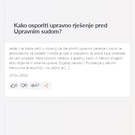
Kako osporiti upravno rješenje pred
Upravnim sudom?
Jeste li se ikada našli u situaciji da ste primili upravno rješenje s kojim se
jednostavno ne slažete? Možda je riječ o odbijenici za pravo koje smatrate
da vam pripada, nepovoljnom rješenju o gradnji, kazni ili nekom drugom
aktu državne ili lokalne uprave. Osjećaj nemoći i frustracije u takvim
trenucima je razumljiv, no važno je […]
19.04.2026
0
0
67