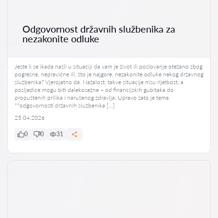
Odgovornost državnih službenika za
nezakonite odluke
Jeste li se ikada našli u situaciji da vam je život ili poslovanje otežano zbog
pogrešne, nepravične ili, što je najgore, nezakonite odluke nekog državnog
službenika? Vjerojatno da. Nažalost, takve situacije nisu rijetkost, a
posljedice mogu biti dalekosežne – od financijskih gubitaka do
propuštenih prilika i narušenog zdravlja. Upravo zato je tema
**odgovornosti državnih službenika […]
25.04.2026
0
0
31