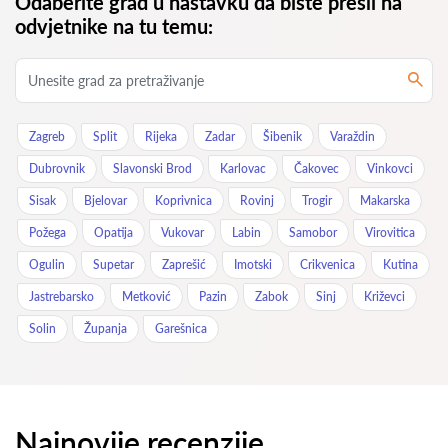
Odaberite grad u nastavku da biste prešli na
odvjetnike na tu temu:
Zagreb
Split
Rijeka
Zadar
Šibenik
Varaždin
Dubrovnik
Slavonski Brod
Karlovac
Čakovec
Vinkovci
Sisak
Bjelovar
Koprivnica
Rovinj
Trogir
Makarska
Požega
Opatija
Vukovar
Labin
Samobor
Virovitica
Ogulin
Supetar
Zaprešić
Imotski
Crikvenica
Kutina
Jastrebarsko
Metković
Pazin
Zabok
Sinj
Križevci
Solin
Županja
Garešnica
Najnovije recenzije