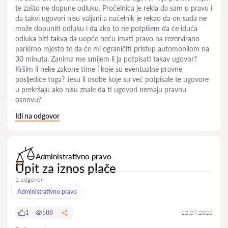
te zašto ne dopune odluku. Pročelnica je rekla da sam u pravu i
da takvi ugovori nisu valjani a načelnik je rekao da on sada ne
može dopuniti odluku i da ako to ne potpišem da će iduća
odluka biti takva da uopće neću imati pravo na rezervirano
parkirno mjesto te da će mi ograničiti pristup automobilom na
30 minuta. Zanima me smijem li ja potpisati takav ugovor?
Kršim li neke zakone time i koje su eventualne pravne
posljedice toga? Jesu li osobe koje su već potpisale te ugovore
u prekršaju ako nisu znale da ti ugovori nemaju pravnu
osnovu?
Idi na odgovor
Administrativno pravo
Upit za iznos plače
1 odgovor
Administrativno pravo
1
588
12.07.2025