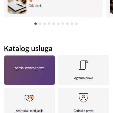
Ocjena:
Odvjetnik
Katalog usluga
Administrativno pravo
Agrarno pravo
Arbitraža i medijacija
Carinsko pravo