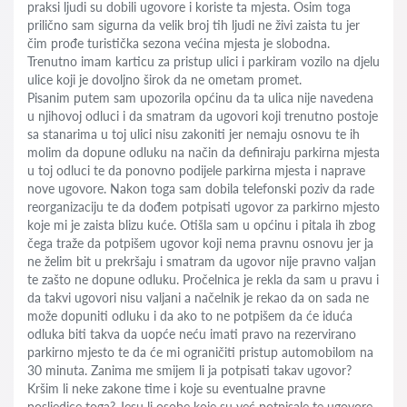
praksi ljudi su dobili ugovore i koriste ta mjesta. Osim toga
prilično sam sigurna da velik broj tih ljudi ne živi zaista tu jer
čim prođe turistička sezona većina mjesta je slobodna.
Trenutno imam karticu za pristup ulici i parkiram vozilo na djelu
ulice koji je dovoljno širok da ne ometam promet.
Pisanim putem sam upozorila općinu da ta ulica nije navedena
u njihovoj odluci i da smatram da ugovori koji trenutno postoje
sa stanarima u toj ulici nisu zakoniti jer nemaju osnovu te ih
molim da dopune odluku na način da definiraju parkirna mjesta
u toj odluci te da ponovno podijele parkirna mjesta i naprave
nove ugovore. Nakon toga sam dobila telefonski poziv da rade
reorganizaciju te da dođem potpisati ugovor za parkirno mjesto
koje mi je zaista blizu kuće. Otišla sam u općinu i pitala ih zbog
čega traže da potpišem ugovor koji nema pravnu osnovu jer ja
ne želim bit u prekršaju i smatram da ugovor nije pravno valjan
te zašto ne dopune odluku. Pročelnica je rekla da sam u pravu i
da takvi ugovori nisu valjani a načelnik je rekao da on sada ne
može dopuniti odluku i da ako to ne potpišem da će iduća
odluka biti takva da uopće neću imati pravo na rezervirano
parkirno mjesto te da će mi ograničiti pristup automobilom na
30 minuta. Zanima me smijem li ja potpisati takav ugovor?
Kršim li neke zakone time i koje su eventualne pravne
posljedice toga? Jesu li osobe koje su već potpisale te ugovore