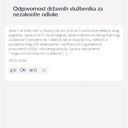
Odgovornost državnih službenika za
nezakonite odluke
Jeste li se ikada našli u situaciji da vam je život ili poslovanje otežano zbog
pogrešne, nepravične ili, što je najgore, nezakonite odluke nekog državnog
službenika? Vjerojatno da. Nažalost, takve situacije nisu rijetkost, a
posljedice mogu biti dalekosežne – od financijskih gubitaka do
propuštenih prilika i narušenog zdravlja. Upravo zato je tema
**odgovornosti državnih službenika […]
25.04.2026
0
0
31