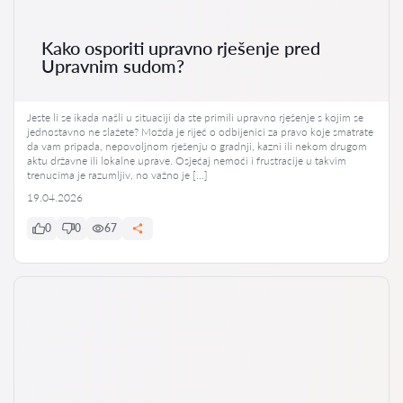
Kako osporiti upravno rješenje pred
Upravnim sudom?
Jeste li se ikada našli u situaciji da ste primili upravno rješenje s kojim se
jednostavno ne slažete? Možda je riječ o odbijenici za pravo koje smatrate
da vam pripada, nepovoljnom rješenju o gradnji, kazni ili nekom drugom
aktu državne ili lokalne uprave. Osjećaj nemoći i frustracije u takvim
trenucima je razumljiv, no važno je […]
19.04.2026
0
0
67