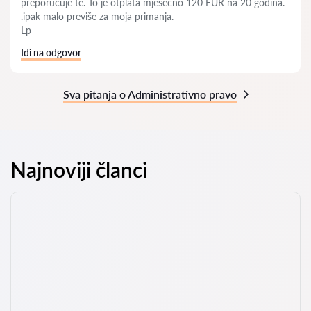
preporučuje te. To je otplata mjesečno 120 EUR na 20 godina.
.ipak malo previše za moja primanja.
Lp
Idi na odgovor
Sva pitanja o Administrativno pravo
Najnoviji članci