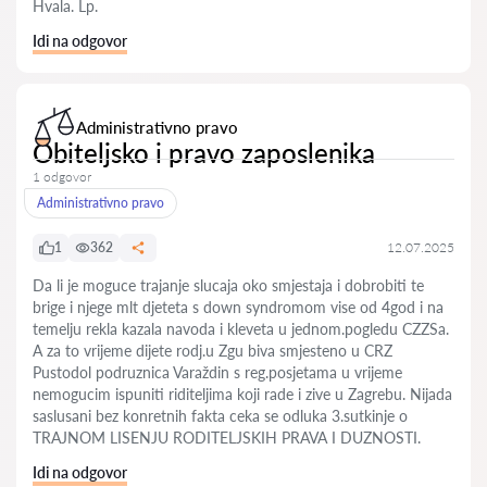
Hvala. Lp.
Idi na odgovor
Administrativno pravo
Obiteljsko i pravo zaposlenika
1 odgovor
Administrativno pravo
1
362
12.07.2025
Da li je moguce trajanje slucaja oko smjestaja i dobrobiti te
brige i njege mlt djeteta s down syndromom vise od 4god i na
temelju rekla kazala navoda i kleveta u jednom.pogledu CZZSa.
A za to vrijeme dijete rodj.u Zgu biva smjesteno u CRZ
Pustodol podruznica Varaždin s reg.posjetama u vrijeme
nemogucim ispuniti riditeljima koji rade i zive u Zagrebu. Nijada
saslusani bez konretnih fakta ceka se odluka 3.sutkinje o
TRAJNOM LISENJU RODITELJSKIH PRAVA I DUZNOSTI.
Idi na odgovor