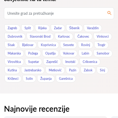
Zagreb
Split
Rijeka
Zadar
Šibenik
Varaždin
Dubrovnik
Slavonski Brod
Karlovac
Čakovec
Vinkovci
Sisak
Bjelovar
Koprivnica
Sesvete
Rovinj
Trogir
Makarska
Požega
Opatija
Vukovar
Labin
Samobor
Virovitica
Supetar
Zaprešić
Imotski
Crikvenica
Kutina
Jastrebarsko
Metković
Pazin
Zabok
Sinj
Križevci
Solin
Županja
Garešnica
Najnovije recenzije