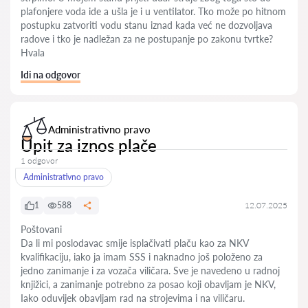
plafonjere voda ide a ušla je i u ventilator. Tko može po hitnom
postupku zatvoriti vodu stanu iznad kada već ne dozvoljava
radove i tko je nadležan za ne postupanje po zakonu tvrtke?
Hvala
Idi na odgovor
Administrativno pravo
Upit za iznos plače
1 odgovor
Administrativno pravo
1
588
12.07.2025
Poštovani
Da li mi poslodavac smije isplačivati plaču kao za NKV
kvalifikaciju, iako ja imam SSS i naknadno još položeno za
jedno zanimanje i za vozača viličara. Sve je navedeno u radnoj
knjižici, a zanimanje potrebno za posao koji obavljam je NKV,
Iako oduvijek obavljam rad na strojevima i na viličaru.