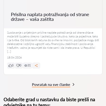
Prisilna naplata potraživanja od strane
države – vaša zaštita
Suočavanje s prijetnjom prisilne naplate potraživanja od strane države
može biti izuzetno stresno i zastrašujuće iskustvo, kako za pojedince, tako
i za tvrtke. Od blokiranih računa do ovrhe na imovini, posljedice mogu biti
dalekosežne i ozbiljno ugroziti vašu financijsku stabilnost i poslovanje.
Međutim, važno je razumjeti da niste sami i da imate prava. U Republici
[…]
18.04.2026
0
0
31
Povratak na sve članke
Odaberite grad u nastavku da biste prešli na
odvjetnike na tu temu: