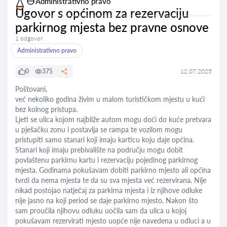
Administrativno pravo
Ugovor s općinom za rezervaciju
parkirnog mjesta bez pravne osnove
1 odgovor
Administrativno pravo
0
375
12.07.2025
Poštovani,
već nekoliko godina živim u malom turističkom mjestu u kući
bez kolnog pristupa.
Ljeti se ulica kojom najbliže autom mogu doći do kuće pretvara
u pješačku zonu i postavlja se rampa te vozilom mogu
pristupiti samo stanari koji imaju karticu koju daje općina.
Stanari koji imaju prebivalište na području mogu dobit
povlaštenu parkirnu kartu i rezervaciju pojedinog parkirnog
mjesta. Godinama pokušavam dobiti parkirno mjesto ali općina
tvrdi da nema mjesta te da su sva mjesta već rezervirana. Nije
nikad postojao natječaj za parkirna mjesta i iz njihove odluke
nije jasno na koji period se daje parkirno mjesto. Nakon što
sam proučila njihovu odluku uočila sam da ulica u kojoj
pokušavam rezervirati mjesto uopće nije navedena u odluci a u