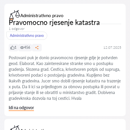
Administrativno pravo
Pravomocno rjesenje katastra
1 odgovor
Administrativno pravo
1
456
12.07.2025
Postovani puk je donio pravomocno rjesenje gdje je potvrden
geod. Elaborat. Kao zainteresirane stranke smo u postupku
gradenja. Slozena grad. Cestica, krivotvoren potpis od supruga,
krivotvoreni podaci o postojanju gradevina. Kupljeno bez
ikakvih gradevina. Jucer smo dobili rjesenje katastra na trazenje
x puta. Da li ici sa prijedlogom za obnovu postupka ili povrat u
prijasnje stanje ili se obratiti u ministarstvo gradit. Dobivena
gradevknska dozvola na toj cestici. Hvala
Idi na odgovor