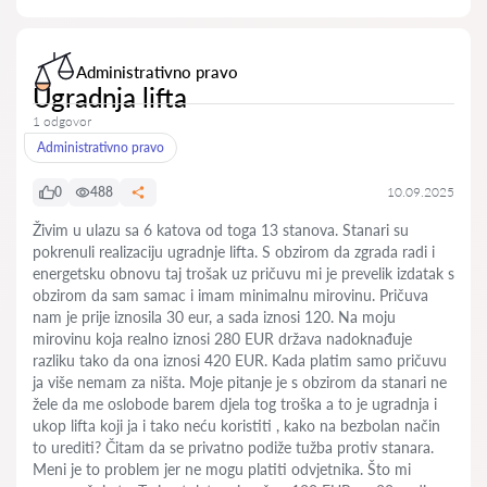
Administrativno pravo
Ugradnja lifta
1 odgovor
Administrativno pravo
0
488
10.09.2025
Živim u ulazu sa 6 katova od toga 13 stanova. Stanari su
pokrenuli realizaciju ugradnje lifta. S obzirom da zgrada radi i
energetsku obnovu taj trošak uz pričuvu mi je prevelik izdatak s
obzirom da sam samac i imam minimalnu mirovinu. Pričuva
nam je prije iznosila 30 eur, a sada iznosi 120. Na moju
mirovinu koja realno iznosi 280 EUR država nadoknađuje
razliku tako da ona iznosi 420 EUR. Kada platim samo pričuvu
ja više nemam za ništa. Moje pitanje je s obzirom da stanari ne
žele da me oslobode barem djela tog troška a to je ugradnja i
ukop lifta koji ja i tako neću koristiti , kako na bezbolan način
to urediti? Čitam da se privatno podiže tužba protiv stanara.
Meni je to problem jer ne mogu platiti odvjetnika. Što mi