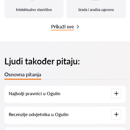
Intelektualno vlasništvo
Izrada i analiza ugovora
Prikaži sve
Ljudi također pitaju:
Osnovna pitanja
Najbolji pravnici u Ogulin
Imamo popis najboljih pravnika u Ogulin s potpunim
Recenzije odvjetnika u Ogulin
informacijama. Cijene, recenzije, telefonski brojevi i adrese.