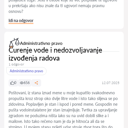
u prekršaju ako nisu znale da ti ugovori nemaju pravnu
osnovu?
Idi na odgovor
Administrativno pravo
Curenje vode i nedozvoljavanje
izvođenja radova
1 odgovor
Administrativno pravo
0
656
12.07.2025
Poštovani, iz stana iznad mene u moje kupatilo svakodnevno
propušta kroz strop oko dvije litre vode i isto tako slijeva se po
zidovima. Poplavljen je stan i ispod i pored mene. Gospodin ne
pušta vodoinstalatere jer stan iznajmljuje. Tvrtka za upravljanje
zgradom ne poduzima ništa iako su na uvid dobili slike a i
mailove. Isto tako rečeno nam je da je hitnoća ali da se
strpimo. U mojem stanu prijeti udar struje zbog toga što do