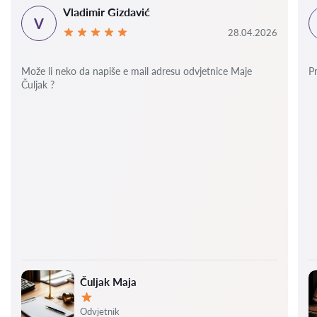
Vladimir Gizdavić
V
28.04.2026
Može li neko da napiše e mail adresu odvjetnice Maje
P
Čuljak ?
Čuljak Maja
Ocjena:
Odvjetnik