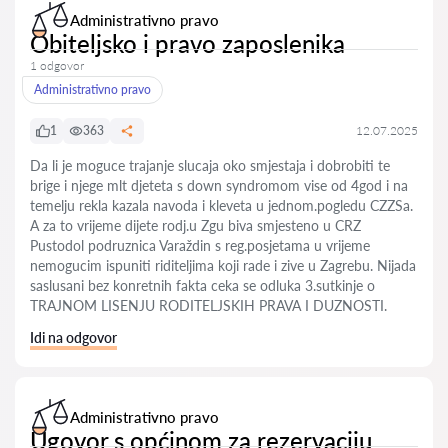
Administrativno pravo
Obiteljsko i pravo zaposlenika
1 odgovor
Administrativno pravo
1
363
12.07.2025
Da li je moguce trajanje slucaja oko smjestaja i dobrobiti te
brige i njege mlt djeteta s down syndromom vise od 4god i na
temelju rekla kazala navoda i kleveta u jednom.pogledu CZZSa.
A za to vrijeme dijete rodj.u Zgu biva smjesteno u CRZ
Pustodol podruznica Varaždin s reg.posjetama u vrijeme
nemogucim ispuniti riditeljima koji rade i zive u Zagrebu. Nijada
saslusani bez konretnih fakta ceka se odluka 3.sutkinje o
TRAJNOM LISENJU RODITELJSKIH PRAVA I DUZNOSTI.
Idi na odgovor
Administrativno pravo
Ugovor s općinom za rezervaciju