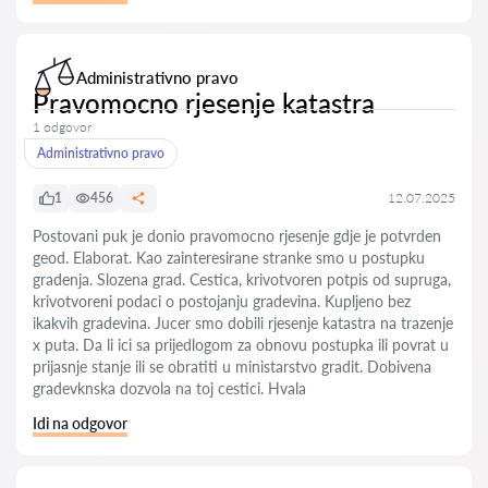
Administrativno pravo
Pravomocno rjesenje katastra
1 odgovor
Administrativno pravo
1
456
12.07.2025
Postovani puk je donio pravomocno rjesenje gdje je potvrden
geod. Elaborat. Kao zainteresirane stranke smo u postupku
gradenja. Slozena grad. Cestica, krivotvoren potpis od supruga,
krivotvoreni podaci o postojanju gradevina. Kupljeno bez
ikakvih gradevina. Jucer smo dobili rjesenje katastra na trazenje
x puta. Da li ici sa prijedlogom za obnovu postupka ili povrat u
prijasnje stanje ili se obratiti u ministarstvo gradit. Dobivena
gradevknska dozvola na toj cestici. Hvala
Idi na odgovor