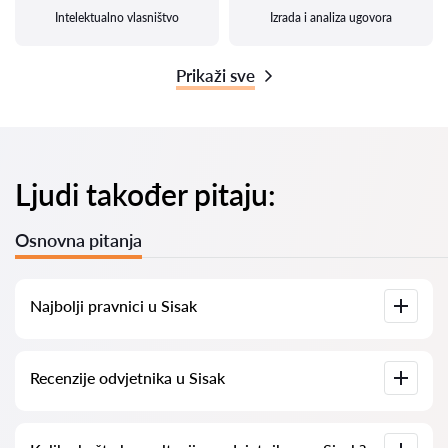
Intelektualno vlasništvo
Izrada i analiza ugovora
Prikaži sve
Ljudi također pitaju:
Osnovna pitanja
Najbolji pravnici u Sisak
Imamo popis najboljih pravnika u Sisak s potpunim
Recenzije odvjetnika u Sisak
informacijama. Cijene, recenzije, telefonski brojevi i adrese.
Na našoj platformi prikupljamo stvarne recenzije o