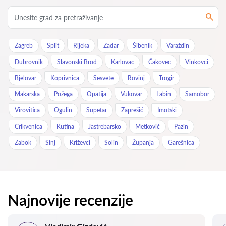
Zagreb
Split
Rijeka
Zadar
Šibenik
Varaždin
Dubrovnik
Slavonski Brod
Karlovac
Čakovec
Vinkovci
Bjelovar
Koprivnica
Sesvete
Rovinj
Trogir
Makarska
Požega
Opatija
Vukovar
Labin
Samobor
Virovitica
Ogulin
Supetar
Zaprešić
Imotski
Crikvenica
Kutina
Jastrebarsko
Metković
Pazin
Zabok
Sinj
Križevci
Solin
Županja
Garešnica
Najnovije recenzije