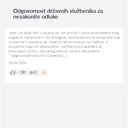
Odgovornost državnih službenika za
nezakonite odluke
Jeste li se ikada našli u situaciji da vam je život ili poslovanje otežano zbog
pogrešne, nepravične ili, što je najgore, nezakonite odluke nekog državnog
službenika? Vjerojatno da. Nažalost, takve situacije nisu rijetkost, a
posljedice mogu biti dalekosežne – od financijskih gubitaka do
propuštenih prilika i narušenog zdravlja. Upravo zato je tema
**odgovornosti državnih službenika […]
25.04.2026
0
0
31