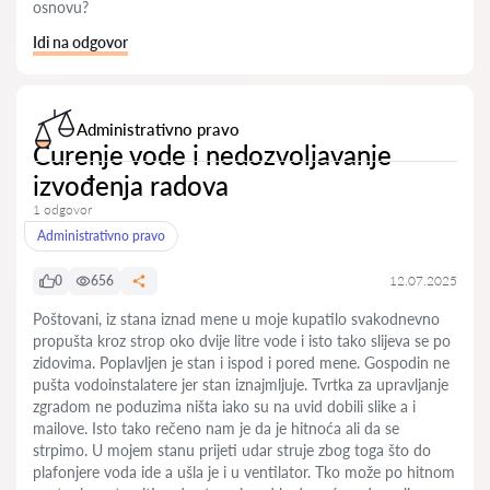
osnovu?
Idi na odgovor
Administrativno pravo
Curenje vode i nedozvoljavanje
izvođenja radova
1 odgovor
Administrativno pravo
0
656
12.07.2025
Poštovani, iz stana iznad mene u moje kupatilo svakodnevno
propušta kroz strop oko dvije litre vode i isto tako slijeva se po
zidovima. Poplavljen je stan i ispod i pored mene. Gospodin ne
pušta vodoinstalatere jer stan iznajmljuje. Tvrtka za upravljanje
zgradom ne poduzima ništa iako su na uvid dobili slike a i
mailove. Isto tako rečeno nam je da je hitnoća ali da se
strpimo. U mojem stanu prijeti udar struje zbog toga što do
plafonjere voda ide a ušla je i u ventilator. Tko može po hitnom