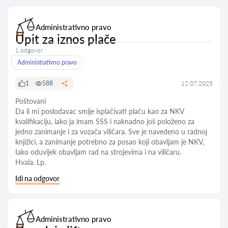
Administrativno pravo
Upit za iznos plače
1 odgovor
Administrativno pravo
1
588
12.07.2025
Poštovani
Da li mi poslodavac smije isplačivati plaču kao za NKV
kvalifikaciju, iako ja imam SSS i naknadno još položeno za
jedno zanimanje i za vozača viličara. Sve je navedeno u radnoj
knjižici, a zanimanje potrebno za posao koji obavljam je NKV,
Iako oduvijek obavljam rad na strojevima i na viličaru.
Hvala. Lp.
Idi na odgovor
Administrativno pravo