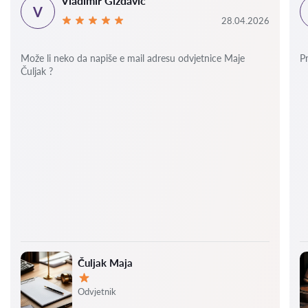
Vladimir Gizdavić
V
28.04.2026
Može li neko da napiše e mail adresu odvjetnice Maje
P
Čuljak ?
Čuljak Maja
Ocjena:
Odvjetnik