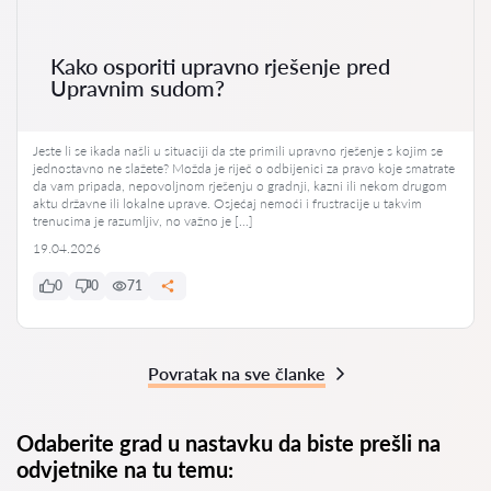
Kako osporiti upravno rješenje pred
Upravnim sudom?
Jeste li se ikada našli u situaciji da ste primili upravno rješenje s kojim se
jednostavno ne slažete? Možda je riječ o odbijenici za pravo koje smatrate
da vam pripada, nepovoljnom rješenju o gradnji, kazni ili nekom drugom
aktu državne ili lokalne uprave. Osjećaj nemoći i frustracije u takvim
trenucima je razumljiv, no važno je […]
19.04.2026
0
0
71
Povratak na sve članke
Odaberite grad u nastavku da biste prešli na
odvjetnike na tu temu: