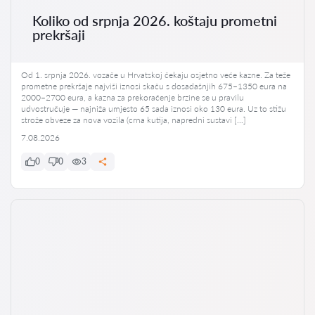
Koliko od srpnja 2026. koštaju prometni
prekršaji
Od 1. srpnja 2026. vozače u Hrvatskoj čekaju osjetno veće kazne. Za teže
prometne prekršaje najviši iznosi skaču s dosadašnjih 675–1350 eura na
2000–2700 eura, a kazna za prekoračenje brzine se u pravilu
udvostručuje — najniža umjesto 65 sada iznosi oko 130 eura. Uz to stižu
strože obveze za nova vozila (crna kutija, napredni sustavi […]
7.08.2026
0
0
3