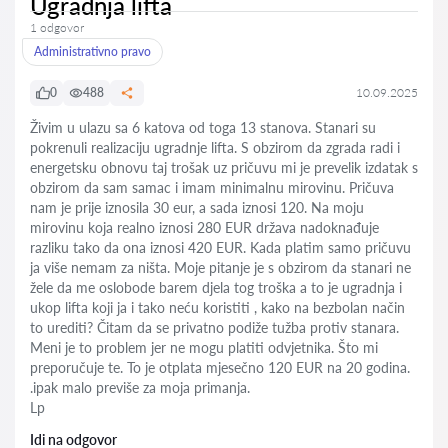
Ugradnja lifta
1 odgovor
Administrativno pravo
0
488
10.09.2025
Živim u ulazu sa 6 katova od toga 13 stanova. Stanari su
pokrenuli realizaciju ugradnje lifta. S obzirom da zgrada radi i
energetsku obnovu taj trošak uz pričuvu mi je prevelik izdatak s
obzirom da sam samac i imam minimalnu mirovinu. Pričuva
nam je prije iznosila 30 eur, a sada iznosi 120. Na moju
mirovinu koja realno iznosi 280 EUR država nadoknađuje
razliku tako da ona iznosi 420 EUR. Kada platim samo pričuvu
ja više nemam za ništa. Moje pitanje je s obzirom da stanari ne
žele da me oslobode barem djela tog troška a to je ugradnja i
ukop lifta koji ja i tako neću koristiti , kako na bezbolan način
to urediti? Čitam da se privatno podiže tužba protiv stanara.
Meni je to problem jer ne mogu platiti odvjetnika. Što mi
preporučuje te. To je otplata mjesečno 120 EUR na 20 godina.
.ipak malo previše za moja primanja.
Lp
Idi na odgovor