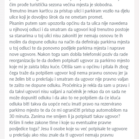
čim prođe turistička sezona većina mjesta je slobodna.
Trenutno imam karticu za pristup ulici i parkiram vozilo na djelu
ulice koji je dovoljno širok da ne ometam promet.
Pisanim putem sam upozorila općinu da ta ulica nije navedena
u njihovoj odluci i da smatram da ugovori koji trenutno postoje
sa stanarima u toj ulici nisu zakoniti jer nemaju osnovu te ih
molim da dopune odluku na način da definiraju parkirna mjesta
u toj odluci te da ponovno podijele parkirna mjesta i naprave
nove ugovore. Nakon toga sam dobila telefonski poziv da rade
reorganizaciju te da dođem potpisati ugovor za parkirno mjesto
koje mi je zaista blizu kuće. Otišla sam u općinu i pitala ih zbog
čega traže da potpišem ugovor koji nema pravnu osnovu jer ja
ne želim bit u prekršaju i smatram da ugovor nije pravno valjan
te zašto ne dopune odluku. Pročelnica je rekla da sam u pravu i
da takvi ugovori nisu valjani a načelnik je rekao da on sada ne
može dopuniti odluku i da ako to ne potpišem da će iduća
odluka biti takva da uopće neću imati pravo na rezervirano
parkirno mjesto te da će mi ograničiti pristup automobilom na
30 minuta. Zanima me smijem li ja potpisati takav ugovor?
Kršim li neke zakone time i koje su eventualne pravne
posljedice toga? Jesu li osobe koje su već potpisale te ugovore
u prekršaju ako nisu znale da ti ugovori nemaju pravnu