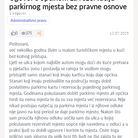
parkirnog mjesta bez pravne osnove
1 odgovor
Administrativno pravo
0
375
12.07.2025
Poštovani,
već nekoliko godina živim u malom turističkom mjestu u kući
bez kolnog pristupa.
Ljeti se ulica kojom najbliže autom mogu doći do kuće pretvara
u pješačku zonu i postavlja se rampa te vozilom mogu
pristupiti samo stanari koji imaju karticu koju daje općina.
Stanari koji imaju prebivalište na području mogu dobit
povlaštenu parkirnu kartu i rezervaciju pojedinog parkirnog
mjesta. Godinama pokušavam dobiti parkirno mjesto ali općina
tvrdi da nema mjesta te da su sva mjesta već rezervirana. Nije
nikad postojao natječaj za parkirna mjesta i iz njihove odluke
nije jasno na koji period se daje parkirno mjesto. Nakon što
sam proučila njihovu odluku uočila sam da ulica u kojoj
pokušavam rezervirati mjesto uopće nije navedena u odluci a u
praksi ljudi su dobili ugovore i koriste ta mjesta. Osim toga
prilično sam sigurna da velik broj tih ljudi ne živi zaista tu jer