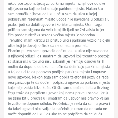
nikad postojao natječaj za parkirna mjesta i iz njihove odluke
nije jasno na koji period se daje parkirno mjesto. Nakon što
sam proučila njihovu odluku uočila sam da ulica u kojoj
pokušavam rezervirati mjesto uopće nije navedena u odluci a u
praksi ljudi su dobili ugovore i koriste ta mjesta. Osim toga
prilično sam sigurna da velik broj tih ljudi ne živi zaista tu jer
čim prođe turistička sezona većina mjesta je slobodna.
Trenutno imam karticu za pristup ulici i parkiram vozilo na djelu
ulice koji je dovoljno širok da ne ometam promet.
Pisanim putem sam upozorila općinu da ta ulica nije navedena
u njihovoj odluci i da smatram da ugovori koji trenutno postoje
sa stanarima u toj ulici nisu zakoniti jer nemaju osnovu te ih
molim da dopune odluku na način da definiraju parkirna mjesta
u toj odluci te da ponovno podijele parkirna mjesta i naprave
nove ugovore. Nakon toga sam dobila telefonski poziv da rade
reorganizaciju te da dođem potpisati ugovor za parkirno mjesto
koje mi je zaista blizu kuće. Otišla sam u općinu i pitala ih zbog
čega traže da potpišem ugovor koji nema pravnu osnovu jer ja
ne želim bit u prekršaju i smatram da ugovor nije pravno valjan
te zašto ne dopune odluku. Pročelnica je rekla da sam u pravu i
da takvi ugovori nisu valjani a načelnik je rekao da on sada ne
može dopuniti odluku i da ako to ne potpišem da će iduća