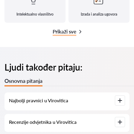
Intelektualno vlasništvo
Izrada i analiza ugovora
Prikaži sve
Ljudi također pitaju:
Osnovna pitanja
Najbolji pravnici u Virovitica
Imamo popis najboljih pravnika u Virovitica s potpunim
Recenzije odvjetnika u Virovitica
informacijama. Cijene, recenzije, telefonski brojevi i adrese.