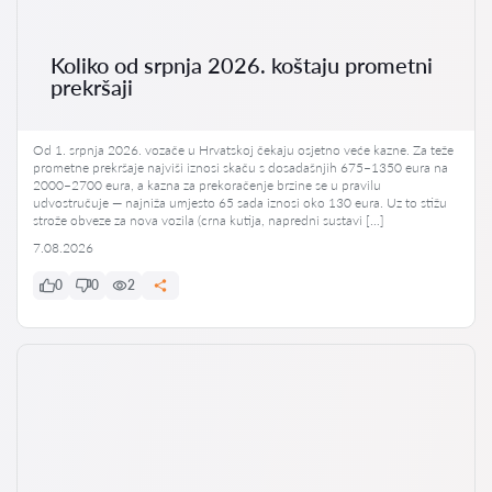
Koliko od srpnja 2026. koštaju prometni
prekršaji
Od 1. srpnja 2026. vozače u Hrvatskoj čekaju osjetno veće kazne. Za teže
prometne prekršaje najviši iznosi skaču s dosadašnjih 675–1350 eura na
2000–2700 eura, a kazna za prekoračenje brzine se u pravilu
udvostručuje — najniža umjesto 65 sada iznosi oko 130 eura. Uz to stižu
strože obveze za nova vozila (crna kutija, napredni sustavi […]
7.08.2026
0
0
2