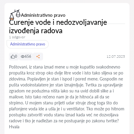
Administrativno pravo
Curenje vode i nedozvoljavanje
izvođenja radova
1 odgovor
Administrativno pravo
0
656
12.07.2025
Poštovani, iz stana iznad mene u moje kupatilo svakodnevno
propušta kroz strop oko dvije litre vode i isto tako slijeva se po
zidovima. Poplavljen je stan i ispod i pored mene. Gospodin ne
pušta vodoinstalatere jer stan iznajmljuje. Tvrtka za upravljanje
zgradom ne poduzima ništa iako su na uvid dobili slike a i
mailove. Isto tako rečeno nam je da je hitnoća ali da se
strpimo. U mojem stanu prijeti udar struje zbog toga što do
plafonjere voda ide a ušla je i u ventilator. Tko može po hitnom
postupku zatvoriti vodu stanu iznad kada već ne dozvoljava
radove i tko je nadležan za ne postupanje po zakonu tvrtke?
Hvala