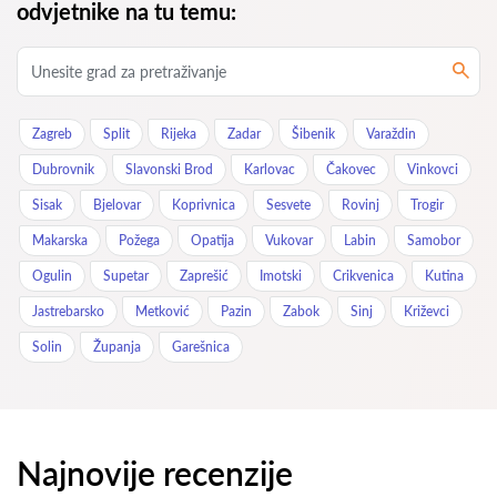
odvjetnike na tu temu:
Zagreb
Split
Rijeka
Zadar
Šibenik
Varaždin
Dubrovnik
Slavonski Brod
Karlovac
Čakovec
Vinkovci
Sisak
Bjelovar
Koprivnica
Sesvete
Rovinj
Trogir
Makarska
Požega
Opatija
Vukovar
Labin
Samobor
Ogulin
Supetar
Zaprešić
Imotski
Crikvenica
Kutina
Jastrebarsko
Metković
Pazin
Zabok
Sinj
Križevci
Solin
Županja
Garešnica
Najnovije recenzije