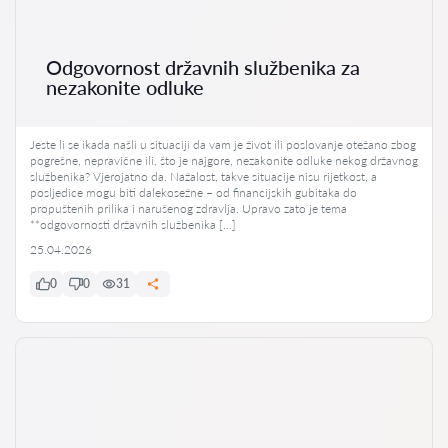
Odgovornost državnih službenika za
nezakonite odluke
Jeste li se ikada našli u situaciji da vam je život ili poslovanje otežano zbog
pogrešne, nepravične ili, što je najgore, nezakonite odluke nekog državnog
službenika? Vjerojatno da. Nažalost, takve situacije nisu rijetkost, a
posljedice mogu biti dalekosežne – od financijskih gubitaka do
propuštenih prilika i narušenog zdravlja. Upravo zato je tema
**odgovornosti državnih službenika […]
25.04.2026
0
0
31