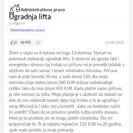
Administrativno pravo
Ugradnja lifta
1 odgovor
Administrativno pravo
0
488
10.09.2025
Živim u ulazu sa 6 katova od toga 13 stanova. Stanari su
pokrenuli realizaciju ugradnje lifta. S obzirom da zgrada radi i
energetsku obnovu taj trošak uz pričuvu mi je prevelik izdatak s
obzirom da sam samac i imam minimalnu mirovinu. Pričuva
nam je prije iznosila 30 eur, a sada iznosi 120. Na moju
mirovinu koja realno iznosi 280 EUR država nadoknađuje
razliku tako da ona iznosi 420 EUR. Kada platim samo pričuvu
ja više nemam za ništa. Moje pitanje je s obzirom da stanari ne
žele da me oslobode barem djela tog troška a to je ugradnja i
ukop lifta koji ja i tako neću koristiti , kako na bezbolan način
to urediti? Čitam da se privatno podiže tužba protiv stanara.
Meni je to problem jer ne mogu platiti odvjetnika. Što mi
preporučuje te. To je otplata mjesečno 120 EUR na 20 godina.
.ipak malo previše za moja primanja.