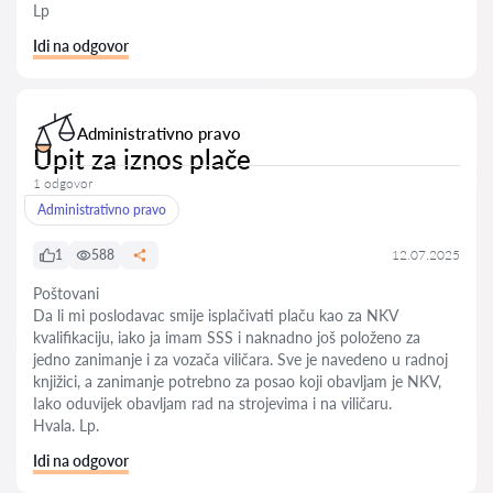
Lp
Idi na odgovor
Administrativno pravo
Upit za iznos plače
1 odgovor
Administrativno pravo
1
588
12.07.2025
Poštovani
Da li mi poslodavac smije isplačivati plaču kao za NKV
kvalifikaciju, iako ja imam SSS i naknadno još položeno za
jedno zanimanje i za vozača viličara. Sve je navedeno u radnoj
knjižici, a zanimanje potrebno za posao koji obavljam je NKV,
Iako oduvijek obavljam rad na strojevima i na viličaru.
Hvala. Lp.
Idi na odgovor