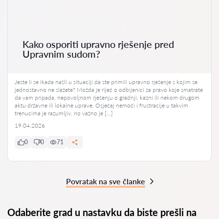
Kako osporiti upravno rješenje pred
Upravnim sudom?
Jeste li se ikada našli u situaciji da ste primili upravno rješenje s kojim se
jednostavno ne slažete? Možda je riječ o odbijenici za pravo koje smatrate
da vam pripada, nepovoljnom rješenju o gradnji, kazni ili nekom drugom
aktu državne ili lokalne uprave. Osjećaj nemoći i frustracije u takvim
trenucima je razumljiv, no važno je […]
19.04.2026
0
0
71
Povratak na sve članke
Odaberite grad u nastavku da biste prešli na