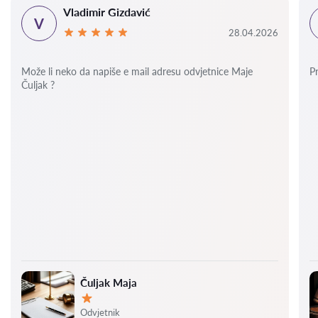
Vladimir Gizdavić
V
28.04.2026
Može li neko da napiše e mail adresu odvjetnice Maje
P
Čuljak ?
Čuljak Maja
Ocjena:
Odvjetnik