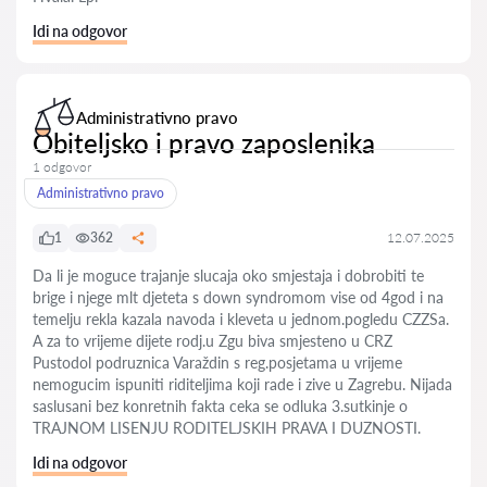
Idi na odgovor
Administrativno pravo
Obiteljsko i pravo zaposlenika
1 odgovor
Administrativno pravo
1
362
12.07.2025
Da li je moguce trajanje slucaja oko smjestaja i dobrobiti te
brige i njege mlt djeteta s down syndromom vise od 4god i na
temelju rekla kazala navoda i kleveta u jednom.pogledu CZZSa.
A za to vrijeme dijete rodj.u Zgu biva smjesteno u CRZ
Pustodol podruznica Varaždin s reg.posjetama u vrijeme
nemogucim ispuniti riditeljima koji rade i zive u Zagrebu. Nijada
saslusani bez konretnih fakta ceka se odluka 3.sutkinje o
TRAJNOM LISENJU RODITELJSKIH PRAVA I DUZNOSTI.
Idi na odgovor