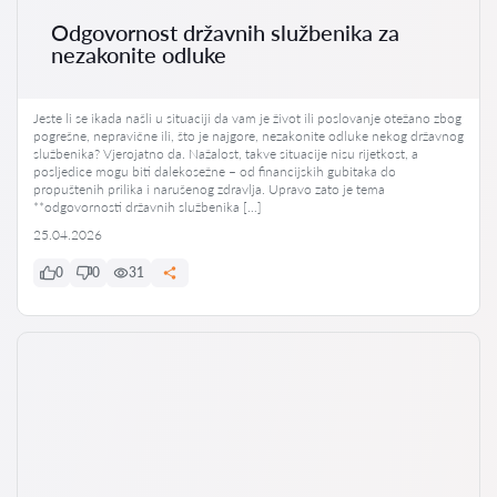
Odgovornost državnih službenika za
nezakonite odluke
Jeste li se ikada našli u situaciji da vam je život ili poslovanje otežano zbog
pogrešne, nepravične ili, što je najgore, nezakonite odluke nekog državnog
službenika? Vjerojatno da. Nažalost, takve situacije nisu rijetkost, a
posljedice mogu biti dalekosežne – od financijskih gubitaka do
propuštenih prilika i narušenog zdravlja. Upravo zato je tema
**odgovornosti državnih službenika […]
25.04.2026
0
0
31