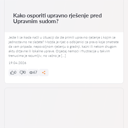
Kako osporiti upravno rješenje pred
Upravnim sudom?
Jeste li se ikada našli u situaciji da ste primili upravno rješenje s kojim se
jednostavno ne slažete? Možda je riječ o odbijenici za pravo koje smatrate
da vam pripada, nepovoljnom rješenju o gradnji, kazni ili nekom drugom
aktu državne ili lokalne uprave. Osjećaj nemoći i frustracije u takvim
trenucima je razumljiv, no važno je […]
19.04.2026
0
0
67