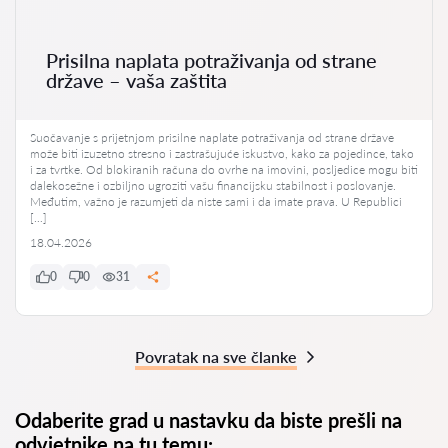
Prisilna naplata potraživanja od strane
države – vaša zaštita
Suočavanje s prijetnjom prisilne naplate potraživanja od strane države
može biti izuzetno stresno i zastrašujuće iskustvo, kako za pojedince, tako
i za tvrtke. Od blokiranih računa do ovrhe na imovini, posljedice mogu biti
dalekosežne i ozbiljno ugroziti vašu financijsku stabilnost i poslovanje.
Međutim, važno je razumjeti da niste sami i da imate prava. U Republici
[…]
18.04.2026
0
0
31
Povratak na sve članke
Odaberite grad u nastavku da biste prešli na
odvjetnike na tu temu: