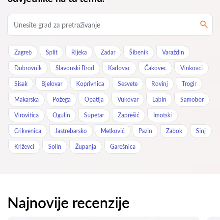
Zagreb
Split
Rijeka
Zadar
Šibenik
Varaždin
Dubrovnik
Slavonski Brod
Karlovac
Čakovec
Vinkovci
Sisak
Bjelovar
Koprivnica
Sesvete
Rovinj
Trogir
Makarska
Požega
Opatija
Vukovar
Labin
Samobor
Virovitica
Ogulin
Supetar
Zaprešić
Imotski
Crikvenica
Jastrebarsko
Metković
Pazin
Zabok
Sinj
Križevci
Solin
Županja
Garešnica
Najnovije recenzije