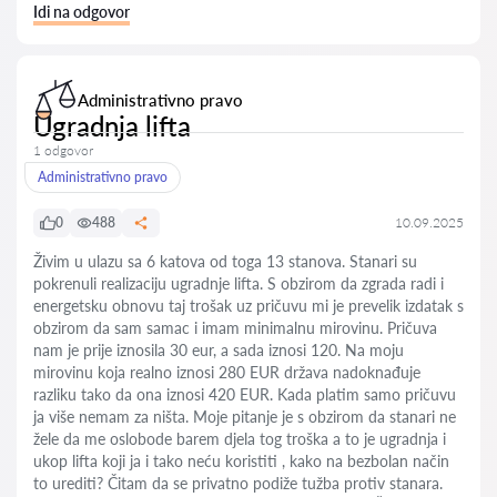
Idi na odgovor
Administrativno pravo
Ugradnja lifta
1 odgovor
Administrativno pravo
0
488
10.09.2025
Živim u ulazu sa 6 katova od toga 13 stanova. Stanari su
pokrenuli realizaciju ugradnje lifta. S obzirom da zgrada radi i
energetsku obnovu taj trošak uz pričuvu mi je prevelik izdatak s
obzirom da sam samac i imam minimalnu mirovinu. Pričuva
nam je prije iznosila 30 eur, a sada iznosi 120. Na moju
mirovinu koja realno iznosi 280 EUR država nadoknađuje
razliku tako da ona iznosi 420 EUR. Kada platim samo pričuvu
ja više nemam za ništa. Moje pitanje je s obzirom da stanari ne
žele da me oslobode barem djela tog troška a to je ugradnja i
ukop lifta koji ja i tako neću koristiti , kako na bezbolan način
to urediti? Čitam da se privatno podiže tužba protiv stanara.