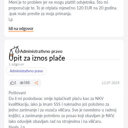
Meni je to problem jer ne mogu platiti odvjetnika. Što mi
preporučuje te. To je otplata mjesečno 120 EUR na 20 godina.
.ipak malo previše za moja primanja.
Lp
Idi na odgovor
Administrativno pravo
Upit za iznos plače
1 odgovor
Administrativno pravo
1
588
12.07.2025
Poštovani
Da li mi poslodavac smije isplačivati plaču kao za NKV
kvalifikaciju, iako ja imam SSS i naknadno još položeno za
jedno zanimanje i za vozača viličara. Sve je navedeno u radnoj
knjižici, a zanimanje potrebno za posao koji obavljam je NKV,
Iako oduvijek obavljam rad na strojevima i na viličaru.
Hvala. Lp.