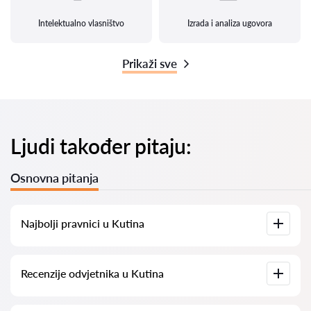
Intelektualno vlasništvo
Izrada i analiza ugovora
Prikaži sve
Ljudi također pitaju:
Osnovna pitanja
Najbolji pravnici u Kutina
Imamo popis najboljih pravnika u Kutina s potpunim
Recenzije odvjetnika u Kutina
informacijama. Cijene, recenzije, telefonski brojevi i adrese.