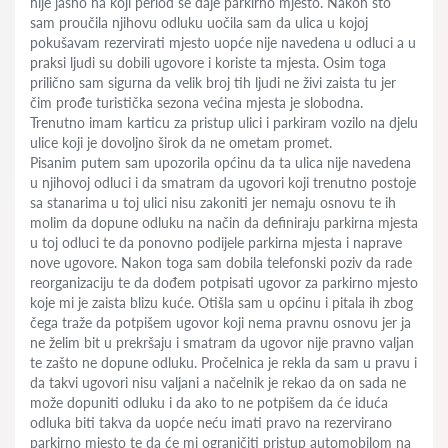
nije jasno na koji period se daje parkirno mjesto. Nakon što
sam proučila njihovu odluku uočila sam da ulica u kojoj
pokušavam rezervirati mjesto uopće nije navedena u odluci a u
praksi ljudi su dobili ugovore i koriste ta mjesta. Osim toga
prilično sam sigurna da velik broj tih ljudi ne živi zaista tu jer
čim prođe turistička sezona većina mjesta je slobodna.
Trenutno imam karticu za pristup ulici i parkiram vozilo na djelu
ulice koji je dovoljno širok da ne ometam promet.
Pisanim putem sam upozorila općinu da ta ulica nije navedena
u njihovoj odluci i da smatram da ugovori koji trenutno postoje
sa stanarima u toj ulici nisu zakoniti jer nemaju osnovu te ih
molim da dopune odluku na način da definiraju parkirna mjesta
u toj odluci te da ponovno podijele parkirna mjesta i naprave
nove ugovore. Nakon toga sam dobila telefonski poziv da rade
reorganizaciju te da dođem potpisati ugovor za parkirno mjesto
koje mi je zaista blizu kuće. Otišla sam u općinu i pitala ih zbog
čega traže da potpišem ugovor koji nema pravnu osnovu jer ja
ne želim bit u prekršaju i smatram da ugovor nije pravno valjan
te zašto ne dopune odluku. Pročelnica je rekla da sam u pravu i
da takvi ugovori nisu valjani a načelnik je rekao da on sada ne
može dopuniti odluku i da ako to ne potpišem da će iduća
odluka biti takva da uopće neću imati pravo na rezervirano
parkirno mjesto te da će mi ograničiti pristup automobilom na