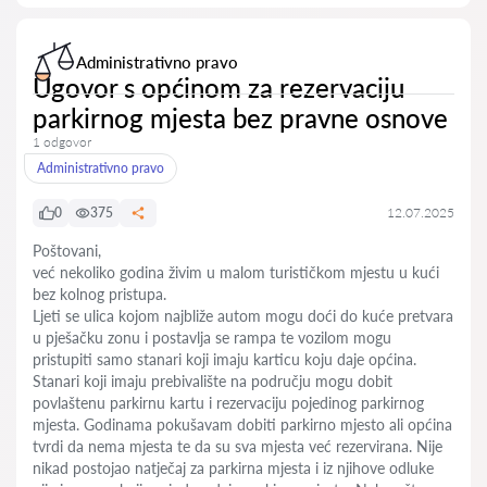
Administrativno pravo
Ugovor s općinom za rezervaciju
parkirnog mjesta bez pravne osnove
1 odgovor
Administrativno pravo
0
375
12.07.2025
Poštovani,
već nekoliko godina živim u malom turističkom mjestu u kući
bez kolnog pristupa.
Ljeti se ulica kojom najbliže autom mogu doći do kuće pretvara
u pješačku zonu i postavlja se rampa te vozilom mogu
pristupiti samo stanari koji imaju karticu koju daje općina.
Stanari koji imaju prebivalište na području mogu dobit
povlaštenu parkirnu kartu i rezervaciju pojedinog parkirnog
mjesta. Godinama pokušavam dobiti parkirno mjesto ali općina
tvrdi da nema mjesta te da su sva mjesta već rezervirana. Nije
nikad postojao natječaj za parkirna mjesta i iz njihove odluke