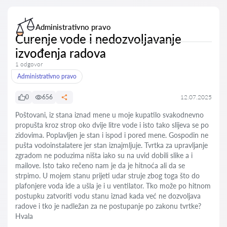
Administrativno pravo
Curenje vode i nedozvoljavanje
izvođenja radova
1 odgovor
Administrativno pravo
0
656
12.07.2025
Poštovani, iz stana iznad mene u moje kupatilo svakodnevno
propušta kroz strop oko dvije litre vode i isto tako slijeva se po
zidovima. Poplavljen je stan i ispod i pored mene. Gospodin ne
pušta vodoinstalatere jer stan iznajmljuje. Tvrtka za upravljanje
zgradom ne poduzima ništa iako su na uvid dobili slike a i
mailove. Isto tako rečeno nam je da je hitnoća ali da se
strpimo. U mojem stanu prijeti udar struje zbog toga što do
plafonjere voda ide a ušla je i u ventilator. Tko može po hitnom
postupku zatvoriti vodu stanu iznad kada već ne dozvoljava
radove i tko je nadležan za ne postupanje po zakonu tvrtke?
Hvala