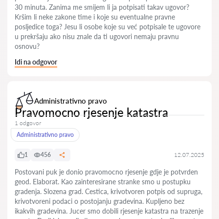
30 minuta. Zanima me smijem li ja potpisati takav ugovor?
Kršim li neke zakone time i koje su eventualne pravne
posljedice toga? Jesu li osobe koje su već potpisale te ugovore
u prekršaju ako nisu znale da ti ugovori nemaju pravnu
osnovu?
Idi na odgovor
Administrativno pravo
Pravomocno rjesenje katastra
1 odgovor
Administrativno pravo
1
456
12.07.2025
Postovani puk je donio pravomocno rjesenje gdje je potvrden
geod. Elaborat. Kao zainteresirane stranke smo u postupku
gradenja. Slozena grad. Cestica, krivotvoren potpis od supruga,
krivotvoreni podaci o postojanju gradevina. Kupljeno bez
ikakvih gradevina. Jucer smo dobili rjesenje katastra na trazenje