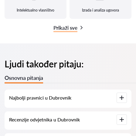
Intelektualno vlasništvo
Izrada i analiza ugovora
Prikaži sve
Ljudi također pitaju:
Osnovna pitanja
Najbolji pravnici u Dubrovnik
Imamo popis najboljih pravnika u Dubrovnik s potpunim
Recenzije odvjetnika u Dubrovnik
informacijama. Cijene, recenzije, telefonski brojevi i adrese.
Na našoj platformi prikupljamo stvarne recenzije o