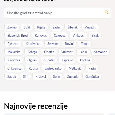
Zagreb
Split
Rijeka
Zadar
Šibenik
Varaždin
Slavonski Brod
Karlovac
Čakovec
Vinkovci
Sisak
Bjelovar
Koprivnica
Sesvete
Rovinj
Trogir
Makarska
Požega
Opatija
Vukovar
Labin
Samobor
Virovitica
Ogulin
Supetar
Zaprešić
Imotski
Crikvenica
Kutina
Jastrebarsko
Metković
Pazin
Zabok
Sinj
Križevci
Solin
Županja
Garešnica
Najnovije recenzije