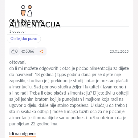
Obiteljsko pravo
ALIMENTACIJA
1 odgovor
Obiteljsko pravo
0
5366
23.01.2025
oštovani,
da li mi možete odgovoriti ; otac je plaćao alimentaciju za dijete
do navršenih 18 godina ( tj.još godinu dana jer se dijete nije
zaposlilo, studirao je ) prekinuo je studij i otac je prestao plaćati
alimentaciju. Sad ponovo studira željeni fakultet ( izvanredno )
ali ne radi. Treba li otac plaćati alimentaciju? Dijete živi u obitelji
sa još jednim bratom koji je punoljetan i majkom koja radi na
ugovor o djelu, dakle nije stalno zaposlena. U slučaju da treba (
što in svakako odbija ) može li majka tužiti oca za ne plaćanje
alimentacije ili mora dijete samo podnesti tužbu obzirom da je
punoljetan 22 godine ima.
Idi na odgovor