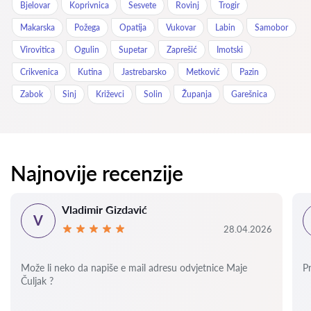
Bjelovar
Koprivnica
Sesvete
Rovinj
Trogir
Makarska
Požega
Opatija
Vukovar
Labin
Samobor
Virovitica
Ogulin
Supetar
Zaprešić
Imotski
Crikvenica
Kutina
Jastrebarsko
Metković
Pazin
Zabok
Sinj
Križevci
Solin
Županja
Garešnica
Najnovije recenzije
Vladimir Gizdavić
V
28.04.2026
Može li neko da napiše e mail adresu odvjetnice Maje
P
Čuljak ?