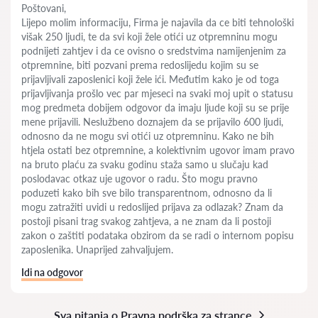
Poštovani,
Lijepo molim informaciju, Firma je najavila da ce biti tehnološki
višak 250 ljudi, te da svi koji žele otići uz otpremninu mogu
podnijeti zahtjev i da ce ovisno o sredstvima namijenjenim za
otpremnine, biti pozvani prema redoslijedu kojim su se
prijavljivali zaposlenici koji žele ići. Međutim kako je od toga
prijavljivanja prošlo vec par mjeseci na svaki moj upit o statusu
mog predmeta dobijem odgovor da imaju ljude koji su se prije
mene prijavili. Neslužbeno doznajem da se prijavilo 600 ljudi,
odnosno da ne mogu svi otići uz otpremninu. Kako ne bih
htjela ostati bez otpremnine, a kolektivnim ugovor imam pravo
na bruto plaću za svaku godinu staža samo u slučaju kad
poslodavac otkaz uje ugovor o radu. Što mogu pravno
poduzeti kako bih sve bilo transparentnom, odnosno da li
mogu zatražiti uvidi u redoslijed prijava za odlazak? Znam da
postoji pisani trag svakog zahtjeva, a ne znam da li postoji
zakon o zaštiti podataka obzirom da se radi o internom popisu
zaposlenika. Unaprijed zahvaljujem.
Idi na odgovor
Sva pitanja o Pravna podrška za strance