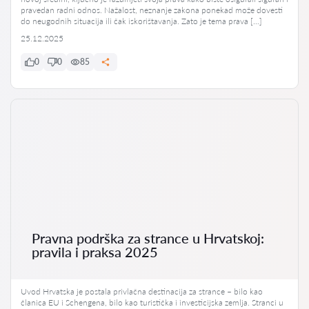
pravedan radni odnos. Nažalost, neznanje zakona ponekad može dovesti
do neugodnih situacija ili čak iskorištavanja. Zato je tema prava […]
25.12.2025
0
0
85
Pravna podrška za strance u Hrvatskoj:
pravila i praksa 2025
Uvod Hrvatska je postala privlačna destinacija za strance – bilo kao
članica EU i Schengena, bilo kao turistička i investicijska zemlja. Stranci u