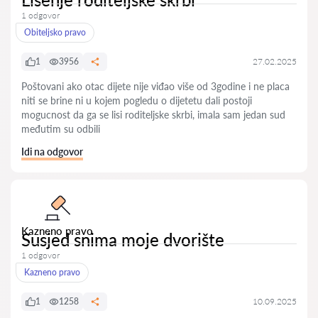
1 odgovor
Obiteljsko pravo
1
3956
27.02.2025
Poštovani ako otac dijete nije viđao više od 3godine i ne placa
niti se brine ni u kojem pogledu o dijetetu dali postoji
mogucnost da ga se lisi roditeljske skrbi, imala sam jedan sud
međutim su odbili
Idi na odgovor
Kazneno pravo
Susjed snima moje dvorište
1 odgovor
Kazneno pravo
1
1258
10.09.2025