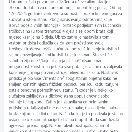
U mom slučaju govorimo o 130eura očeve alimentacije i
70eura dodatnih za račune(od mog studentskog posla). Od tog
1.9. 2024. godine uvjeti života su postali praktički nemogući za
suživot u istom stanu. Zbog narušavanja odnosa majka je
isprva počela vršiti financijski pritisak podjelom svih kućanskih
troškova na (u tom trenutku) 4 djela a selidbom brata koji
mjesec kasnije na 3 djela. Ubrzo zatim je nastavila s tom
vrstom pritiska i odlučila da ću sam plaćati sve svoje
troškove(troškove režija, kućanske potrepštine koje koristim i
sl.) ne dozvoljavajući mi koristiti njezine stvari. Što se tiče
samih režija one \”koje nisam ja plaćao\” nisam imao
mogućnost koristiti pa je tako više puta gasila i ne dozvoljavala
korištenje grijanja po zimi, struje, televizora i slično. Nastavak
pritiska je bio više \”mentalan\” zbog stalnih prijetnji kako ne
smijem koristiti njezin frižider, pećnicu, perilicu, kadu, tanjure i
ostale osnovne potrepštine u stanu. Također je u nekoliko
slučajeva zaključavala dijelove stana poput dnevne sobe i
kuhinje te kupaone. Zatim je nastavila sa emocionalnim
pritiskom udaljavajući me od sestre, bake, ujaka,djeda i nakraju
brata koji mi je jedini ostao. Način kojim je to postizala je stalno
uvlačenje u kućne situacije te lažima (poput tih da sam fizički
agresivan prema njoj). Nakon takvih postupaka zabrinut
nekoliko puta sam zvao policiju da pošalju patrolu kako bi to