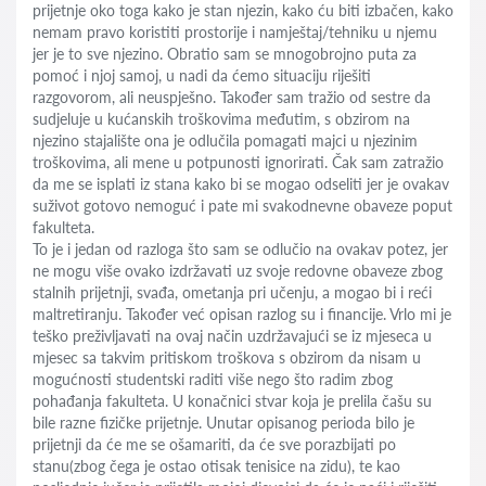
prijetnje oko toga kako je stan njezin, kako ću biti izbačen, kako
nemam pravo koristiti prostorije i namještaj/tehniku u njemu
jer je to sve njezino. Obratio sam se mnogobrojno puta za
pomoć i njoj samoj, u nadi da ćemo situaciju riješiti
razgovorom, ali neuspješno. Također sam tražio od sestre da
sudjeluje u kućanskih troškovima međutim, s obzirom na
njezino stajalište ona je odlučila pomagati majci u njezinim
troškovima, ali mene u potpunosti ignorirati. Čak sam zatražio
da me se isplati iz stana kako bi se mogao odseliti jer je ovakav
suživot gotovo nemoguć i pate mi svakodnevne obaveze poput
fakulteta.
To je i jedan od razloga što sam se odlučio na ovakav potez, jer
ne mogu više ovako izdržavati uz svoje redovne obaveze zbog
stalnih prijetnji, svađa, ometanja pri učenju, a mogao bi i reći
maltretiranju. Također već opisan razlog su i financije. Vrlo mi je
teško preživljavati na ovaj način uzdržavajući se iz mjeseca u
mjesec sa takvim pritiskom troškova s obzirom da nisam u
mogućnosti studentski raditi više nego što radim zbog
pohađanja fakulteta. U konačnici stvar koja je prelila čašu su
bile razne fizičke prijetnje. Unutar opisanog perioda bilo je
prijetnji da će me se ošamariti, da će sve porazbijati po
stanu(zbog čega je ostao otisak tenisice na zidu), te kao