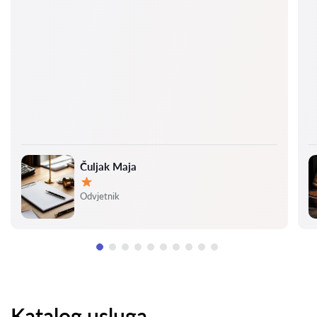
Čuljak Maja
Ocjena:
Odvjetnik
Katalog usluga