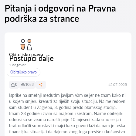
Pitanja i odgovori na Pravna
podrška za strance
Obiteljsko pravo
Postupci dalje
1 odgovor
Obiteljsko pravo
0
1053
12.07.2025
Isprike na smetnji međutim javljam Vam se jer ne znam kako ni
u kojem smjeru krenuti za riješiti svoju situaciju. Naime redovni
sam student u Zagrebu, 3. godina preddiplomskog studija.
Imam 23 godine i živim sa majkom i sestrom. Naime obiteljski
odnosi su se veoma narušili prije 10 mjeseci kada smo se ja i
brat odlučili suprostaviti majci kako govori laži da nam je teška
financijska situacija i da dajemo zbog toga previše u kućanstvo.