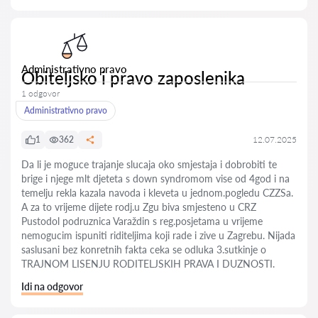
Administrativno pravo
Obiteljsko i pravo zaposlenika
1 odgovor
Administrativno pravo
1
362
12.07.2025
Da li je moguce trajanje slucaja oko smjestaja i dobrobiti te
brige i njege mlt djeteta s down syndromom vise od 4god i na
temelju rekla kazala navoda i kleveta u jednom.pogledu CZZSa.
A za to vrijeme dijete rodj.u Zgu biva smjesteno u CRZ
Pustodol podruznica Varaždin s reg.posjetama u vrijeme
nemogucim ispuniti riditeljima koji rade i zive u Zagrebu. Nijada
saslusani bez konretnih fakta ceka se odluka 3.sutkinje o
TRAJNOM LISENJU RODITELJSKIH PRAVA I DUZNOSTI.
Idi na odgovor