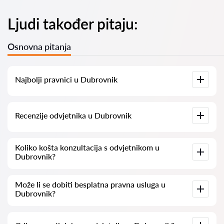
Ljudi također pitaju:
Osnovna pitanja
Najbolji pravnici u Dubrovnik
Imamo popis najboljih pravnika u Dubrovnik s potpunim
Recenzije odvjetnika u Dubrovnik
informacijama. Cijene, recenzije, telefonski brojevi i adrese.
Na našoj platformi prikupljamo stvarne recenzije o
Koliko košta konzultacija s odvjetnikom u
odvjetnicima. Ne brišemo negativne recenzije niti postoji
Dubrovnik?
mogućnost njihovog lažnog povećavanja.
Konzultacije s odvjetnicima u Dubrovnik kreću se od 50 eur
Može li se dobiti besplatna pravna usluga u
pa nadalje (cijene mogu varirati ovisno o složenosti pitanja i
Dubrovnik?
obliku odgovora).
Za početak, jasno i sažeto formulirajte svoje pitanje i