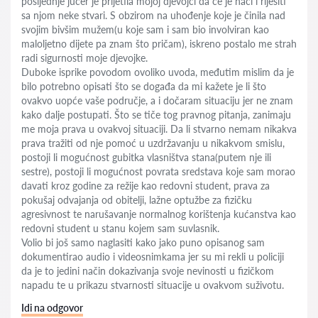
posljednje jučer je prijetila mojoj djevojci da će je naći i riješiti
sa njom neke stvari. S obzirom na uhođenje koje je činila nad
svojim bivšim mužem(u koje sam i sam bio involviran kao
maloljetno dijete pa znam što pričam), iskreno postalo me strah
radi sigurnosti moje djevojke.
Duboke isprike povodom ovoliko uvoda, međutim mislim da je
bilo potrebno opisati što se događa da mi kažete je li što
ovakvo uopće vaše područje, a i dočaram situaciju jer ne znam
kako dalje postupati. Što se tiče tog pravnog pitanja, zanimaju
me moja prava u ovakvoj situaciji. Da li stvarno nemam nikakva
prava tražiti od nje pomoć u uzdržavanju u nikakvom smislu,
postoji li mogućnost gubitka vlasništva stana(putem nje ili
sestre), postoji li mogućnost povrata sredstava koje sam morao
davati kroz godine za režije kao redovni student, prava za
pokušaj odvajanja od obitelji, lažne optužbe za fizičku
agresivnost te narušavanje normalnog korištenja kućanstva kao
redovni student u stanu kojem sam suvlasnik.
Volio bi još samo naglasiti kako jako puno opisanog sam
dokumentirao audio i videosnimkama jer su mi rekli u policiji
da je to jedini način dokazivanja svoje nevinosti u fizičkom
napadu te u prikazu stvarnosti situacije u ovakvom suživotu.
Idi na odgovor