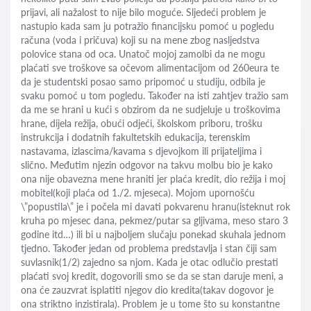
prijavi, ali nažalost to nije bilo moguće. Sljedeći problem je
nastupio kada sam ju potražio financijsku pomoć u pogledu
računa (voda i pričuva) koji su na mene zbog nasljedstva
polovice stana od oca. Unatoč mojoj zamolbi da ne mogu
plaćati sve troškove sa očevom alimentacijom od 260eura te
da je studentski posao samo pripomoć u studiju, odbila je
svaku pomoć u tom pogledu. Također na isti zahtjev tražio sam
da me se hrani u kući s obzirom da ne sudjeluje u troškovima
hrane, dijela režija, obući odjeći, školskom priboru, trošku
instrukcija i dodatnih fakultetskih edukacija, terenskim
nastavama, izlascima/kavama s djevojkom ili prijateljima i
slično. Međutim njezin odgovor na takvu molbu bio je kako
ona nije obavezna mene hraniti jer plaća kredit, dio režija i moj
mobitel(koji plaća od 1./2. mjeseca). Mojom upornošću
\”popustila\” je i počela mi davati pokvarenu hranu(isteknut rok
kruha po mjesec dana, pekmez/putar sa gljivama, meso staro 3
godine itd…) ili bi u najboljem slučaju ponekad skuhala jednom
tjedno. Također jedan od problema predstavlja i stan čiji sam
suvlasnik(1/2) zajedno sa njom. Kada je otac odlučio prestati
plaćati svoj kredit, dogovorili smo se da se stan daruje meni, a
ona će zauzvrat isplatiti njegov dio kredita(takav dogovor je
ona striktno inzistirala). Problem je u tome što su konstantne