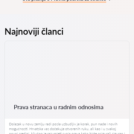
Najnoviji članci
Prava stranaca u radnim odnosima
Dolazak u novu zemlju radi posla uzbudljiv je korak, pun nade i novih
mogućnosti. Hrvatska vas dočekuje otvorenih ruku, ali kao i u svakoj
novoj sredini, ključno je razumjeti svoja prava kako biste osigurali siguran i