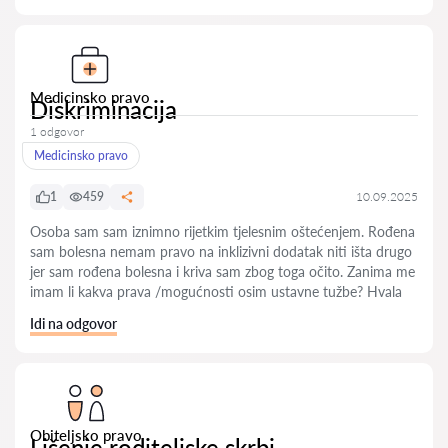
Medicinsko pravo
Diskriminacija
1 odgovor
Medicinsko pravo
1
459
10.09.2025
Osoba sam sam iznimno rijetkim tjelesnim oštećenjem. Rođena
sam bolesna nemam pravo na inklizivni dodatak niti išta drugo
jer sam rođena bolesna i kriva sam zbog toga očito. Zanima me
imam li kakva prava /mogućnosti osim ustavne tužbe? Hvala
Idi na odgovor
Obiteljsko pravo
Lišenje roditeljske skrbi