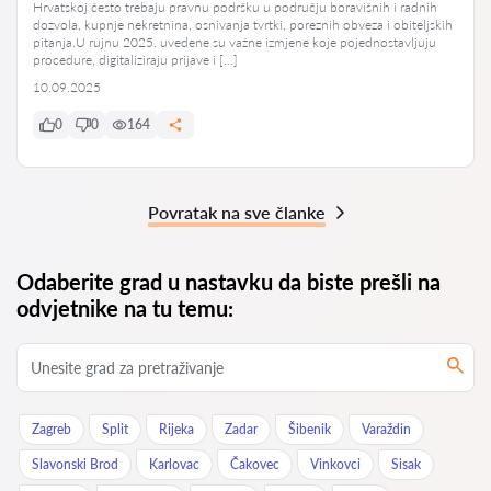
Hrvatskoj često trebaju pravnu podršku u području boravišnih i radnih
dozvola, kupnje nekretnina, osnivanja tvrtki, poreznih obveza i obiteljskih
pitanja.U rujnu 2025. uvedene su važne izmjene koje pojednostavljuju
procedure, digitaliziraju prijave i […]
10.09.2025
0
0
164
Povratak na sve članke
Odaberite grad u nastavku da biste prešli na
odvjetnike na tu temu:
Zagreb
Split
Rijeka
Zadar
Šibenik
Varaždin
Slavonski Brod
Karlovac
Čakovec
Vinkovci
Sisak