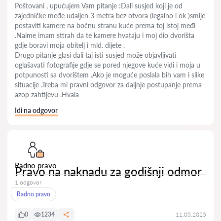
Poštovani , upućujem Vam pitanje :Dali susjed koji je od
zajedničke međe udaljen 3 metra bez otvora (legalno i ok )smije
postaviti kamere na bočnu stranu kuće prema toj istoj međi
.Naime imam sttrah da te kamere hvataju i moj dio dvorišta
gdje boravi moja obitelj i mld. dijete .
Drugo pitanje glasi dali taj isti susjed može objavljivati
oglašavati fotografije gdje se pored njegove kuće vidi i moja u
potpunosti sa dvorištem .Ako je moguće poslala bih vam i slike
situacije .Treba mi pravni odgovor za daljnje postupanje prema
azop zahtijevu .Hvala
Idi na odgovor
Radno pravo
Pravo na naknadu za godišnji odmor
1 odgovor
Radno pravo
0
1234
11.05.2025