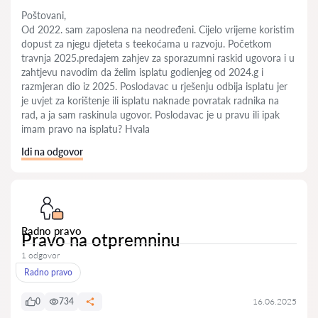
Poštovani,
Od 2022. sam zaposlena na neodređeni. Cijelo vrijeme koristim
dopust za njegu djeteta s teekoćama u razvoju. Početkom
travnja 2025.predajem zahjev za sporazumni raskid ugovora i u
zahtjevu navodim da želim isplatu godienjeg od 2024.g i
razmjeran dio iz 2025. Poslodavac u rješenju odbija isplatu jer
je uvjet za korištenje ili isplatu naknade povratak radnika na
rad, a ja sam raskinula ugovor. Poslodavac je u pravu ili ipak
imam pravo na isplatu? Hvala
Idi na odgovor
Radno pravo
Pravo na otpremninu
1 odgovor
Radno pravo
0
734
16.06.2025