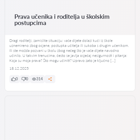
Prava učenika i roditelja u školskim
postupcima
Dragi roditelji, zamislite situaciju: vaše dijete dolazi kući iz škole
uznemireno zbog ocjene, postupka učitelja ili sukoba s drugim učenikom.
Ili ste možda pozvani u školu zbog nečeg što je vaše dijete navodno
učinilo. U takvim trenucima, često se javlja osjećaj nesigurnosti i pitanja:
Koja su moja prava? Što mogu učiniti? Upravo zato je ključno […]
18.12.2025
0
0
314