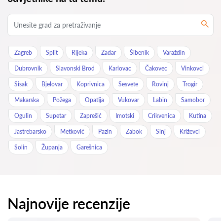
Zagreb
Split
Rijeka
Zadar
Šibenik
Varaždin
Dubrovnik
Slavonski Brod
Karlovac
Čakovec
Vinkovci
Sisak
Bjelovar
Koprivnica
Sesvete
Rovinj
Trogir
Makarska
Požega
Opatija
Vukovar
Labin
Samobor
Ogulin
Supetar
Zaprešić
Imotski
Crikvenica
Kutina
Jastrebarsko
Metković
Pazin
Zabok
Sinj
Križevci
Solin
Županja
Garešnica
Najnovije recenzije