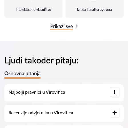
Intelektualno vlasništvo
Izrada i analiza ugovora
Prikaži sve
Ljudi također pitaju:
Osnovna pitanja
Najbolji pravnici u Virovitica
Imamo popis najboljih pravnika u Virovitica s potpunim
Recenzije odvjetnika u Virovitica
informacijama. Cijene, recenzije, telefonski brojevi i adrese.
Na našoj platformi prikupljamo stvarne recenzije o