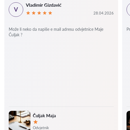
Vladimir Gizdavić
V
28.04.2026
Može li neko da napiše e mail adresu odvjetnice Maje
P
Čuljak ?
Čuljak Maja
Ocjena:
Odvjetnik