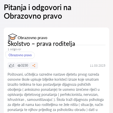
Pitanja i odgovori na
Obrazovno pravo
Obrazovno pravo
Školstvo – prava roditelja
1 odgovor
Obrazovno pravo
1
3230
11.03.2025
Poštovani, učiteljica razredne nastave djetetu prvog razreda
osnovne škole upisuje bilješke koristeći izraze koje smatram
izrazito teškima te kao postavljanje dijagnoza psihičkih
oboljenja ( anksiozno ponašanje) te usmeno izrečene riječi u
opisivanju djetetovog ponašanja ( perfekcionista, nervozan,
isfrustriran , samouništavajuć ). Škola traži dijagnozu psihologa
za dijete ali nama kao roditeljima ne žele ništa ( situacije, način
ponašanja te njihov prijedlog za psihološku obradu ) dati u