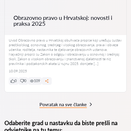
Obrazovno pravo u Hrvatskoj: novosti i
praksa 2025
Uvod Obrazovno pravo u Hrvatskoj obuhvaća propise koji uređuju sustav
predškolskog, osnovnog, srednjeg i visokog obrazovanja, prava i obveze
učenika, roditelja, nastavnika te djelovanje obrazovnih ustanova.
Najvažniji propisi su Zakon o odgoju i obrazovanju u osnovnoj i srednjoj
školi, Zakon o visokom obrazovanju i znanstvenoj djelatnosti te niz
pravilnika i podzakonskih akata.U rujnu 2025. donijete […]
10.09.2025
0
0
109
Povratak na sve članke
Odaberite grad u nastavku da biste prešli na
odvjetnike na tu temu: