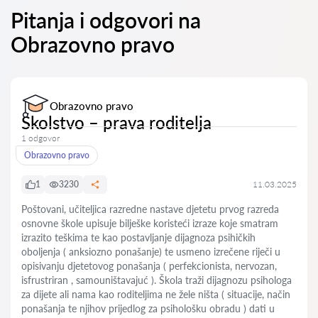
Pitanja i odgovori na
Obrazovno pravo
Obrazovno pravo
Školstvo – prava roditelja
1 odgovor
Obrazovno pravo
1
3230
11.03.2025
Poštovani, učiteljica razredne nastave djetetu prvog razreda
osnovne škole upisuje bilješke koristeći izraze koje smatram
izrazito teškima te kao postavljanje dijagnoza psihičkih
oboljenja ( anksiozno ponašanje) te usmeno izrečene riječi u
opisivanju djetetovog ponašanja ( perfekcionista, nervozan,
isfrustriran , samouništavajuć ). Škola traži dijagnozu psihologa
za dijete ali nama kao roditeljima ne žele ništa ( situacije, način
ponašanja te njihov prijedlog za psihološku obradu ) dati u