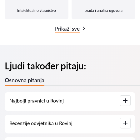
Intelektualno vlasništvo
Izrada i analiza ugovora
Prikaži sve
Ljudi također pitaju:
Osnovna pitanja
Najbolji pravnici u Rovinj
Imamo popis najboljih pravnika u Rovinj s potpunim
Recenzije odvjetnika u Rovinj
informacijama. Cijene, recenzije, telefonski brojevi i adrese.
Na našoj platformi prikupljamo stvarne recenzije o