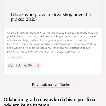
Obrazovno pravo u Hrvatskoj: novosti i
praksa 2025
Uvod Obrazovno pravo u Hrvatskoj obuhvaća propise koji uređuju sustav
predškolskog, osnovnog, srednjeg i visokog obrazovanja, prava i obveze
učenika, roditelja, nastavnika te djelovanje obrazovnih ustanova.
Najvažniji propisi su Zakon o odgoju i obrazovanju u osnovnoj i srednjoj
školi, Zakon o visokom obrazovanju i znanstvenoj djelatnosti te niz
pravilnika i podzakonskih akata.U rujnu 2025. donijete […]
10.09.2025
0
0
109
Povratak na sve članke
Odaberite grad u nastavku da biste prešli na
odvjetnike na tu temu: