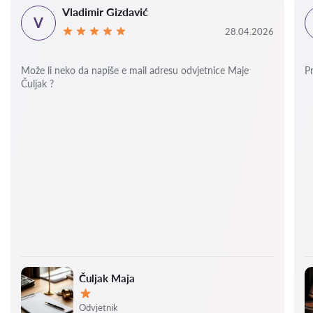
Vladimir Gizdavić
V
28.04.2026
Može li neko da napiše e mail adresu odvjetnice Maje
P
Čuljak ?
Čuljak Maja
Ocjena:
Odvjetnik