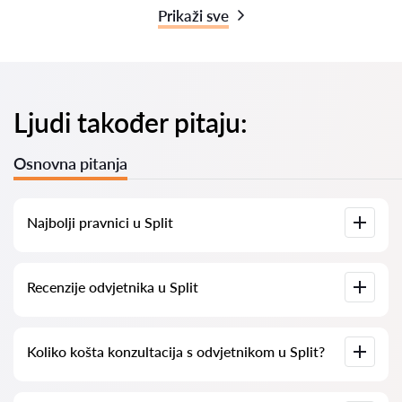
Prikaži sve
Ljudi također pitaju:
Osnovna pitanja
Najbolji pravnici u Split
Imamo popis najboljih pravnika u Split s potpunim
Recenzije odvjetnika u Split
informacijama. Cijene, recenzije, telefonski brojevi i adrese.
Na našoj platformi prikupljamo stvarne recenzije o
Koliko košta konzultacija s odvjetnikom u Split?
odvjetnicima. Ne brišemo negativne recenzije niti postoji
mogućnost njihovog lažnog povećavanja.
Konzultacije s odvjetnicima u Split kreću se od 50 eur pa