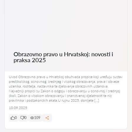
Obrazovno pravo u Hrvatskoj: novosti i
praksa 2025
Uvod Obrazovno pravo u Hrvatskoj obuhvaća propise koji uređuju sustav
predškolskog, osnovnog, srednjeg i visokog obrazovanja, prava i obveze
učenika, roditelja, nastavnika te djelovanje obrazovnih ustanova.
Najvažniji propisi su Zakon o odgoju i obrazovanju u osnovnoj i srednjoj
školi, Zakon o visokom obrazovanju i znanstvenoj djelatnosti te niz
pravilnika i podzakonskih akata.U rujnu 2025. donijete […]
10.09.2025
0
0
109