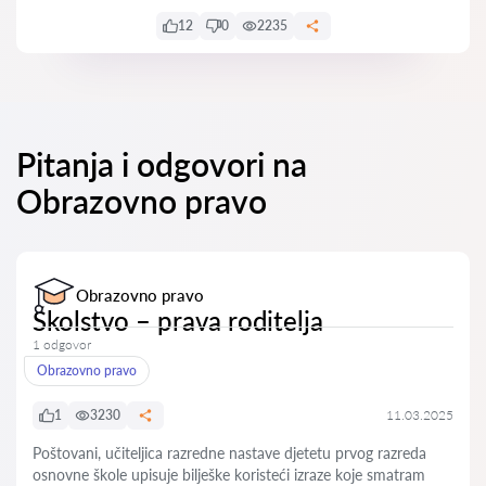
12
0
2235
Pitanja i odgovori na
Obrazovno pravo
Obrazovno pravo
Školstvo – prava roditelja
1 odgovor
Obrazovno pravo
1
3230
11.03.2025
Poštovani, učiteljica razredne nastave djetetu prvog razreda
osnovne škole upisuje bilješke koristeći izraze koje smatram