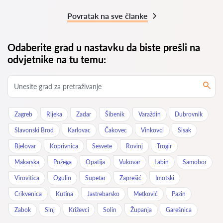
Povratak na sve članke
Odaberite grad u nastavku da biste prešli na
odvjetnike na tu temu:
Zagreb
Rijeka
Zadar
Šibenik
Varaždin
Dubrovnik
Slavonski Brod
Karlovac
Čakovec
Vinkovci
Sisak
Bjelovar
Koprivnica
Sesvete
Rovinj
Trogir
Makarska
Požega
Opatija
Vukovar
Labin
Samobor
Virovitica
Ogulin
Supetar
Zaprešić
Imotski
Crikvenica
Kutina
Jastrebarsko
Metković
Pazin
Zabok
Sinj
Križevci
Solin
Županja
Garešnica