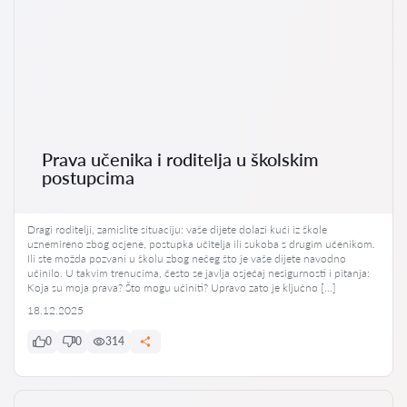
Prava učenika i roditelja u školskim
postupcima
Dragi roditelji, zamislite situaciju: vaše dijete dolazi kući iz škole
uznemireno zbog ocjene, postupka učitelja ili sukoba s drugim učenikom.
Ili ste možda pozvani u školu zbog nečeg što je vaše dijete navodno
učinilo. U takvim trenucima, često se javlja osjećaj nesigurnosti i pitanja:
Koja su moja prava? Što mogu učiniti? Upravo zato je ključno […]
18.12.2025
0
0
314