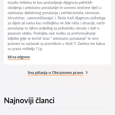
izrazito teškima te kao postavljanje dijagnoza psihičkih
oboljenja ( anksiozno ponašanje) te usmeno izrečene riječi u
opisivanju djetetovog ponašanja ( perfekcionista, nervozan,
isfrustriran , samouništavajuć ). Škola traži dijagnozu psihologa
za dijete ali nama kao roditeljima ne žele ništa ( situacije, način
ponašanja te njihov prijedlog za psihološku obradu ) dati u
pisanom obliku. Podnijela sam molbu za preformuliranje
bilješke gdje se koristi izraz “ anksiozno ponašanje” te smo
pozvani na sastanak sa pravnikom u školi !!! Zanima me kakva
su prava roditelja ? Lp
Idi na odgovor
Sva pitanja o Obrazovno pravo
Najnoviji članci