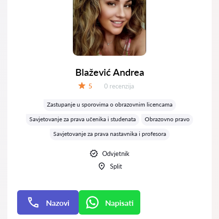
Blažević Andrea
Recenzija:
5
0 recenzija
Ocjena:
Zastupanje u sporovima o obrazovnim licencama
Savjetovanje za prava učenika i studenata
Obrazovno pravo
Savjetovanje za prava nastavnika i profesora
Odvjetnik
Split
Nazovi
Napisati
Napisati