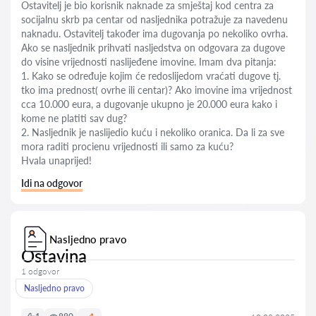
Ostavitelj je bio korisnik naknade za smještaj kod centra za
socijalnu skrb pa centar od nasljednika potražuje za navedenu
naknadu. Ostavitelj također ima dugovanja po nekoliko ovrha.
Ako se nasljednik prihvati nasljedstva on odgovara za dugove
do visine vrijednosti naslijeđene imovine. Imam dva pitanja:
1. Kako se određuje kojim će redoslijedom vraćati dugove tj.
tko ima prednost( ovrhe ili centar)? Ako imovine ima vrijednost
cca 10.000 eura, a dugovanje ukupno je 20.000 eura kako i
kome ne platiti sav dug?
2. Nasljednik je naslijedio kuću i nekoliko oranica. Da li za sve
mora raditi procienu vrijednosti ili samo za kuću?
Hvala unaprijed!
Idi na odgovor
Nasljedno pravo
Ostavina
1 odgovor
Nasljedno pravo