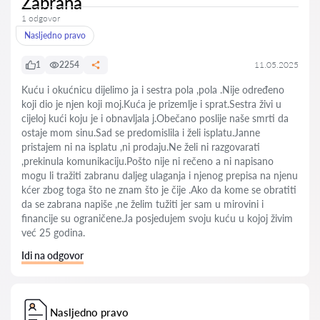
Zabrana
1 odgovor
Nasljedno pravo
1
2254
11.05.2025
Kuću i okućnicu dijelimo ja i sestra pola ,pola .Nije određeno
koji dio je njen koji moj.Kuća je prizemlje i sprat.Sestra živi u
cijeloj kući koju je i obnavljala j.Obečano poslije naše smrti da
ostaje mom sinu.Sad se predomislila i želi isplatu.Janne
pristajem ni na isplatu ,ni prodaju.Ne želi ni razgovarati
,prekinula komunikaciju.Pošto nije ni rečeno a ni napisano
mogu li tražiti zabranu daljeg ulaganja i njenog prepisa na njenu
kćer zbog toga što ne znam što je čije .Ako da kome se obratiti
da se zabrana napiše ,ne želim tužiti jer sam u mirovini i
financije su ograničene.Ja posjedujem svoju kuću u kojoj živim
već 25 godina.
Idi na odgovor
Nasljedno pravo