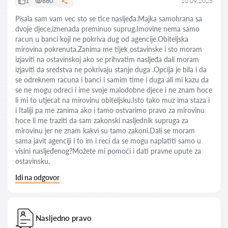
1
880
10.09.2025
Pisala sam vam vec sto se tice nasljeđa.Majka samohrana sa
dvoje djece,iznenada preminuo suprug.Imovine nema samo
racun u banci koji ne pokriva dug od agencije.Obiteljska
mirovina pokrenuta.Zanima me tijek ostavinske i sto moram
izjaviti na ostavinskoj ako se prihvatim nasljeđa dali moram
izjaviti da sredstva ne pokrivaju stanje duga .Opcija je bila i da
se odreknem racuna i banci i samim time i duga ali mi kazu da
se ne mogu odreci i ime svoje malodobne djece i ne znam hoce
li mi to utjecat na mirovinu obiteljsku.Isto tako muz ima staza i
i Italiji pa me zanima ako i tamo ostvarimo pravo za mirovinu
hoce li me traziti da sam zakonski nasljednik supruga za
mirovinu jer ne znam kakvi su tamo zakoni.Dali se moram
sama javit agenciji i to im i reci da se mogu naplatiti samo u
visini nasljeđenog?Možete mi pomoći i dati pravne upute za
ostavinsku.
Idi na odgovor
Nasljedno pravo