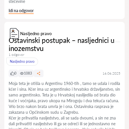
stečevine
Idi na odgovor
Nasljedno pravo
Ostavinski postupak – nasljednici u
inozemstvu
1 odgovor
Nasljedno pravo
0
1083
16.06.2025
Moja teta je otišla u Argentinu 1960-tih , tamo se udala i rodila
kćer i sina. Kćer ima uz argentinsko i hrvatsko državljanstvo, sin
samo argentinsko. Teta je u Hrvatskoj naslijedila od brata dio
kuće i voćnjaka, pravo ukopa na Mirogoju i dva tekuća računa.
Vrlo brzo nakon brata umrla je i ona. Ostavinska rasprava je
zakazana u Općinskom sudu u Zagrebu.
Kćer je prihvatila nasljedstvo, ali se sada dvoumi, a sin ne zna
dali prihvatiti nasljedstvo ili ga se odreći ili se jednostavno ne