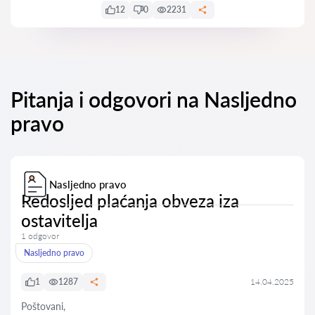
12
0
2231
Pitanja i odgovori na Nasljedno
pravo
Nasljedno pravo
Redosljed plaćanja obveza iza
ostavitelja
1 odgovor
Nasljedno pravo
1
1287
14.04.2025
Poštovani,