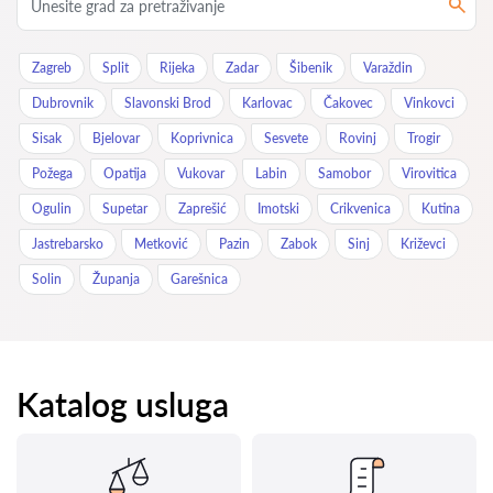
Zagreb
Split
Rijeka
Zadar
Šibenik
Varaždin
Dubrovnik
Slavonski Brod
Karlovac
Čakovec
Vinkovci
Sisak
Bjelovar
Koprivnica
Sesvete
Rovinj
Trogir
Požega
Opatija
Vukovar
Labin
Samobor
Virovitica
Ogulin
Supetar
Zaprešić
Imotski
Crikvenica
Kutina
Jastrebarsko
Metković
Pazin
Zabok
Sinj
Križevci
Solin
Županja
Garešnica
Katalog usluga