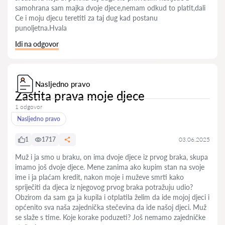
samohrana sam majka dvoje djece,nemam odkud to platit,dali
Ce i moju djecu teretiti za taj dug kad postanu
punoljetna.Hvala
Idi na odgovor
Nasljedno pravo
Zaštita prava moje djece
1 odgovor
Nasljedno pravo
1
1717
03.06.2025
Muž i ja smo u braku, on ima dvoje djece iz prvog braka, skupa
imamo još dvoje djece. Mene zanima ako kupim stan na svoje
ime i ja plaćam kredit, nakon moje i muževe smrti kako
spriječiti da djeca iz njegovog prvog braka potražuju udio?
Obzirom da sam ga ja kupila i otplatila želim da ide mojoj djeci i
općenito sva naša zajednička stečevina da ide našoj djeci. Muž
se slaže s time. Koje korake poduzeti? Još nemamo zajedničke