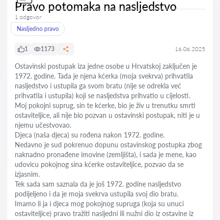
Pravo potomaka na nasljedstvo
1 odgovor
Nasljedno pravo
1
1173
16.06.2025
Ostavinski postupak iza jedne osobe u Hrvatskoj zaključen je
1972. godine. Tada je njena kćerka (moja svekrva) prihvatila
nasljedstvo i ustupila ga svom bratu (nije se odrekla već
prihvatila i ustupila) koji se nasljedstva prihvatio u cijelosti.
Moj pokojni suprug, sin te kćerke, bio je živ u trenutku smrti
ostaviteljice, ali nije bio pozvan u ostavinski postupak, niti je u
njemu učestvovao.
Djeca (naša djeca) su rođena nakon 1972. godine.
Nedavno je sud pokrenuo dopunu ostavinskog postupka zbog
naknadno pronađene imovine (zemljišta), i sada je mene, kao
udovicu pokojnog sina kćerke ostaviteljice, pozvao da se
izjasnim.
Tek sada sam saznala da je još 1972. godine nasljedstvo
podijeljeno i da je moja svekrva ustupila svoj dio bratu.
Imamo li ja i djeca mog pokojnog supruga (koja su unuci
ostaviteljice) pravo tražiti nasljedni ili nužni dio iz ostavine iz