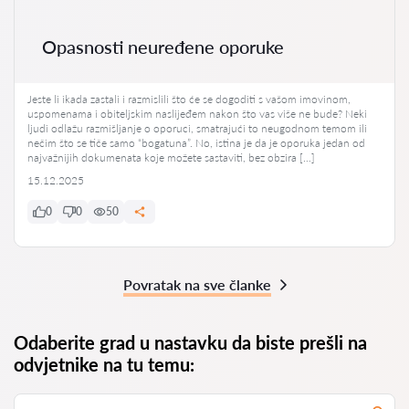
Opasnosti neuređene oporuke
Jeste li ikada zastali i razmislili što će se dogoditi s vašom imovinom,
uspomenama i obiteljskim naslijeđem nakon što vas više ne bude? Neki
ljudi odlažu razmišljanje o oporuci, smatrajući to neugodnom temom ili
nečim što se tiče samo “bogatuna”. No, istina je da je oporuka jedan od
najvažnijih dokumenata koje možete sastaviti, bez obzira […]
15.12.2025
0
0
50
Povratak na sve članke
Odaberite grad u nastavku da biste prešli na
odvjetnike na tu temu: