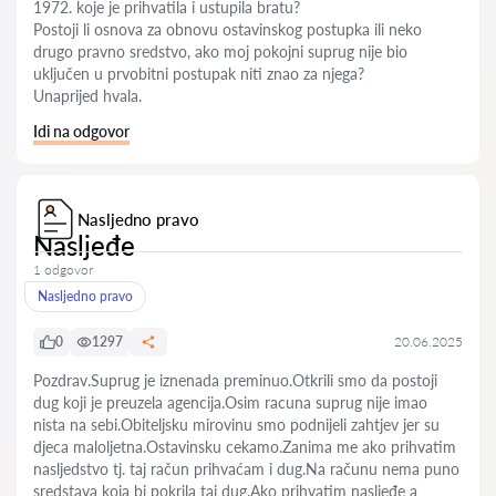
1972. koje je prihvatila i ustupila bratu?
Postoji li osnova za obnovu ostavinskog postupka ili neko
drugo pravno sredstvo, ako moj pokojni suprug nije bio
uključen u prvobitni postupak niti znao za njega?
Unaprijed hvala.
Idi na odgovor
Nasljedno pravo
Nasljeđe
1 odgovor
Nasljedno pravo
0
1297
20.06.2025
Pozdrav.Suprug je iznenada preminuo.Otkrili smo da postoji
dug koji je preuzela agencija.Osim racuna suprug nije imao
nista na sebi.Obiteljsku mirovinu smo podnijeli zahtjev jer su
djeca maloljetna.Ostavinsku cekamo.Zanima me ako prihvatim
nasljedstvo tj. taj račun prihvaćam i dug.Na računu nema puno
sredstava koja bi pokrila taj dug.Ako prihvatim nasljeđe a