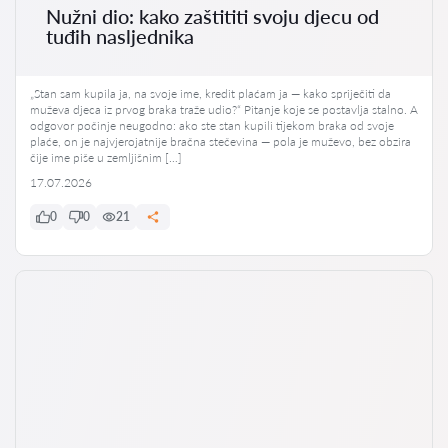
Nužni dio: kako zaštititi svoju djecu od
tuđih nasljednika
„Stan sam kupila ja, na svoje ime, kredit plaćam ja — kako spriječiti da
muževa djeca iz prvog braka traže udio?“ Pitanje koje se postavlja stalno. A
odgovor počinje neugodno: ako ste stan kupili tijekom braka od svoje
plaće, on je najvjerojatnije bračna stečevina — pola je muževo, bez obzira
čije ime piše u zemljišnim […]
17.07.2026
0
0
21