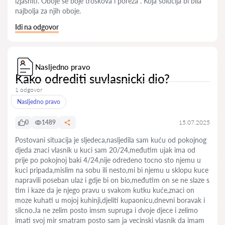
izjasniti. Oboje se boje troškova i poreza . Koja solucija bi bila
najbolja za njih oboje.
Idi na odgovor
Nasljedno pravo
Kako odrediti suvlasnicki dio?
1 odgovor
Nasljedno pravo
0
1489
15.07.2025
Postovani situacija je sljedeca,nasljedila sam kuću od pokojnog
djeda znaci vlasnik u kuci sam 20/24,međutim ujak ima od
prije po pokojnoj baki 4/24,nije odredeno tocno sto njemu u
kuci pripada,mislim na sobu ili nesto,mi bi njemu u sklopu kuce
napravili poseban ulaz i gdje bi on bio,međutim on se ne slaze s
tim i kaze da je njego pravu u svakom kutku kuće,znaci on
moze kuhati u mojoj kuhinji,djeliti kupaonicu,dnevni boravak i
slicno.Ja ne zelim posto imsm supruga i dvoje djece i zelimo
imati svoj mir smatram posto sam ja vecinski vlasnik da imam