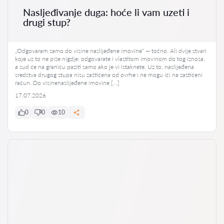
Nasljeđivanje duga: hoće li vam uzeti i
drugi stup?
„Odgovaram samo do visine naslijeđene imovine“ — točno. Ali dvije stvari
koje uz to ne piše nigdje: odgovarate i vlastitom imovinom do tog iznosa,
a sud će na granicu paziti samo ako je vi istaknete. Uz to, naslijeđena
sredstva drugog stupa nisu zaštićena od ovrhe i ne mogu ići na zaštićeni
račun. Do visinenaslijeđene imovine […]
17.07.2026
0
0
10