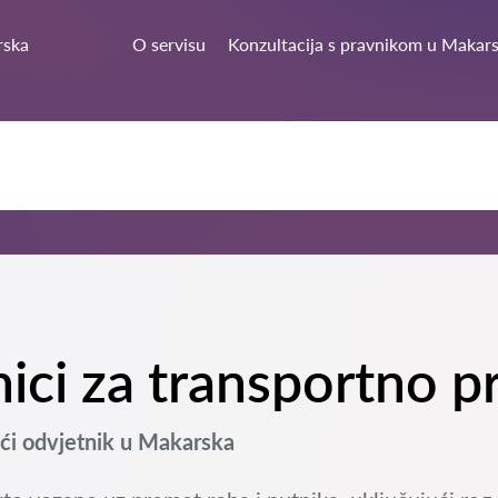
rska
O servisu
Konzultacija s pravnikom u Makar
tnici za transportno 
i odvjetnik u Makarska