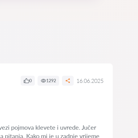
16.06.2025
0
1292
vezi pojmova klevete i uvrede. Jučer
a pitanja. Kako mi je u zadnje vrijeme