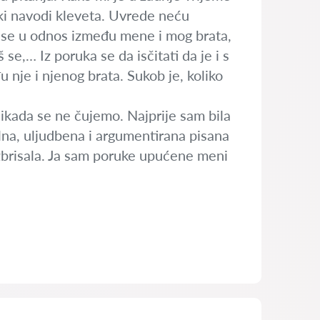
neki navodi kleveta. Uvrede neću
šaš se u odnos između mene i mog brata,
 se,… Iz poruka se da isčitati da je i s
nje i njenog brata. Sukob je, koliko
 nikada se ne čujemo. Najprije sam bila
na, uljudbena i argumentirana pisana
 izbrisala. Ja sam poruke upućene meni