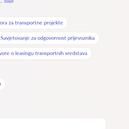
..
dalje
ora za transportne projekte
Savjetovanje za odgovornost prijevoznika
vore o leasingu transportnih sredstava
u