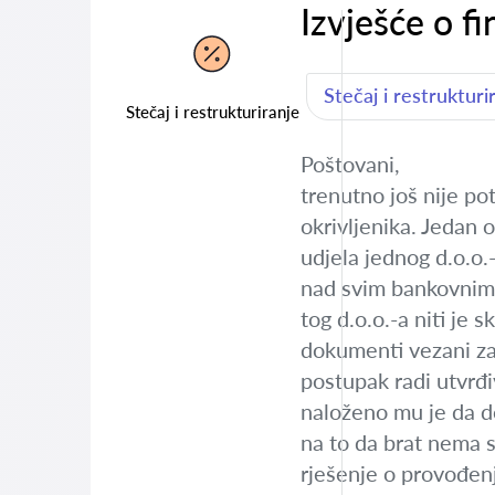
Izvješće o f
Stečaj i restrukturi
Stečaj i restrukturiranje
Poštovani,
trenutno još nije po
okrivljenika. Jedan 
udjela jednog d.o.o.-
nad svim bankovnim r
tog d.o.o.-a niti je 
dokumenti vezani za 
postupak radi utvrđi
naloženo mu je da do
na to da brat nema s
rješenje o provođenj