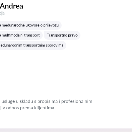
 Andrea
a:
ija
za međunarodne ugovore o prijevozu
a multimodalni transport
Transportno pravo
međunarodnim transportnim sporovima
 usluge u skladu s propisima i profesionalnim
jiv odnos prema klijentima.