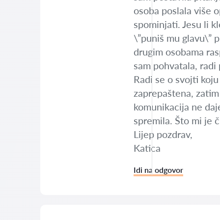
osoba poslala više o
spominjati. Jesu li 
\”puniš mu glavu\” pr
drugim osobama raspr
sam pohvatala, radi
Radi se o svojti koju
zaprepaštena, zatim
komunikacija ne daje
spremila. Što mi je č
Lijep pozdrav,
Katica
Idi na odgovor