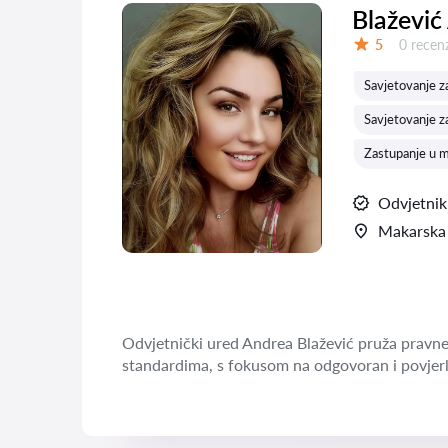
Blažević
Recenzij
5
0 recenz
Ocjena:
Savjetovanje 
Savjetovanje z
Zastupanje u 
Odvjetnik
Makarska
Odvjetnički ured Andrea Blažević pruža pravne
standardima, s fokusom na odgovoran i povjerl