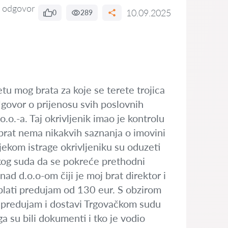
 odgovor
10.09.2025
0
289
tu mog brata za koje se terete trojica
Ugovor o prijenosu svih poslovnih
o.o.-a. Taj okrivljenik imao je kontrolu
 brat nema nikakvih saznanja o imovini
ijekom istrage okrivljeniku su oduzeti
čkog suda da se pokreće prethodni
ad d.o.o-om čiji je moj brat direktor i
 plati predujam od 130 eur. S obzirom
ti predujam i dostavi Trgovačkom sudu
 su bili dokumenti i tko je vodio