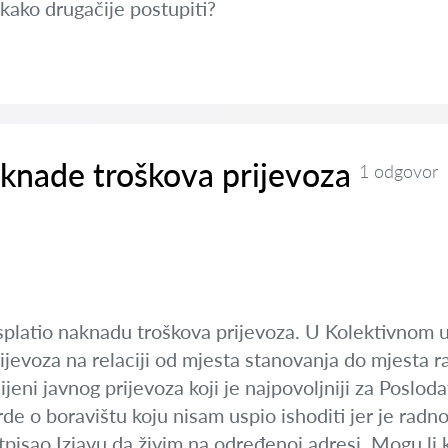
ekako drugačije postupiti?
knade troškova prijevoza
1 odgovor
splatio naknadu troškova prijevoza. U Kolektivnom u
jevoza na relaciji od mjesta stanovanja do mjesta r
jeni javnog prijevoza koji je najpovoljniji za Poslo
rde o boravištu koju nisam uspio ishoditi jer je ra
pisao Izjavu da živim na određenoj adresi. Mogu li ka