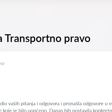
na Transportno pravo
vor
dio vaših pitanja i odgovora i pronašla odgovore u s
e koje je bilo uopćeno. Danas bih postavila konkretn