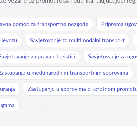
 vezane uz promet roba i putnika, uključujući reg.
avna pomoć za transportne nezgode
Priprema ugov
ijevozu
Savjetovanje za multimodalni transport
Savjetovanje za prava u logistici
Savjetovanje za ugo
Zastupanje u međunarodnim transportnim sporovima
uranja
Zastupanje u sporovima o teretnom promet
lugama