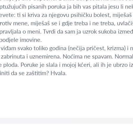
ptužujućih pisanih poruka ja bih vas pitala jesu li 
klevete: ti si kriva za njegovu psihičku bolest, mije
otiv mene, miješaš se i gdje treba i ne treba, uvlačiš
avljala o meni. Tvrdi da sam ja uzrok sukoba između 
 podjele imovine.
 viđam svako toliko godina (nečija pričest, krizma) i
 zabrinuta i uznemirena. Noćima ne spavam. Normal
 ploda. Poruke je slala i mojoj kćeri, ali ih je ubrzo
initi da se zaštitim? Hvala.