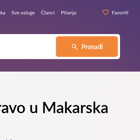
ska
Sve usluge
Članci
Pitanja
Favoriti
Pronađi
pravo u Makarska