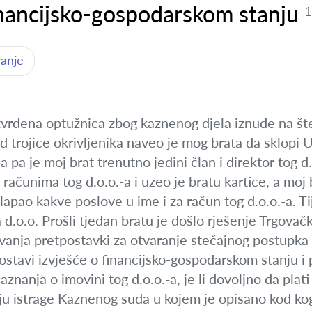
inancijsko-gospodarskom stanju
1
ranje
tvrđena optužnica zbog kaznenog djela iznude na šte
od trojice okrivljenika naveo je mog brata da sklopi 
a pa je moj brat trenutno jedini član i direktor tog d.
ačunima tog d.o.o.-a i uzeo je bratu kartice, a moj
sklapao kakve poslove u ime i za račun tog d.o.o.-a. T
d.o.o. Prošli tjedan bratu je došlo rješenje Trgova
vanja pretpostavki za otvaranje stečajnog postupka n
stavi izvješće o financijsko-gospodarskom stanju i
aznanja o imovini tog d.o.o.-a, je li dovoljno da pla
u istrage Kaznenog suda u kojem je opisano kod koga