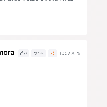
dmora
10.09.2025
0
487