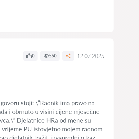
12.07.2025
0
560
govoru stoji: \”Radnik ima pravo na
ada i obrnuto u visini cijene mjesečne
davca.\” Djelatnice HRa od mene su
dno vrijeme PU istovjetno mojem radnom
o djelatnik tražiti izvanredni otkaz