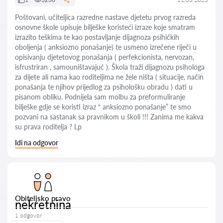
Poštovani, učiteljica razredne nastave djetetu prvog razreda
osnovne škole upisuje bilješke koristeći izraze koje smatram
izrazito teškima te kao postavljanje dijagnoza psihičkih
oboljenja ( anksiozno ponašanje) te usmeno izrečene riječi u
opisivanju djetetovog ponašanja ( perfekcionista, nervozan,
isfrustriran , samouništavajuć ). Škola traži dijagnozu psihologa
za dijete ali nama kao roditeljima ne žele ništa ( situacije, način
ponašanja te njihov prijedlog za psihološku obradu ) dati u
pisanom obliku. Podnijela sam molbu za preformuliranje
bilješke gdje se koristi izraz “ anksiozno ponašanje” te smo
pozvani na sastanak sa pravnikom u školi !!! Zanima me kakva
su prava roditelja ? Lp
Idi na odgovor
Obiteljsko pravo
nekretnina
1 odgovor