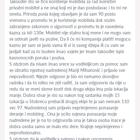
Takoođer što se tiče korištenje mobitela za rad koiristim
privatni mobitel a ne onaj koji mi je dao poslodavac i to mi ne
smeta. Priroda posla kojeg obavljam je da sam 90 posto
vremena u prometu te je koristenje mobitela dok vozim
zabranjeno zakonom o sigurnosti u prometu te je navedena
kazna za isti 130e. Mobitel nije stalno kraj mene i ne mogu vam
se odmah javiti na pozive. Da li će mi kompanija platiti mogucu
kaznu jer sam se javio vama ili vi iz vaseg džepa ili cu vam se
javljati kad za to budem imao uvjete jer imam takoođer ispis
kasnonocnih poruka i poziva.
S obzirom da nisam imao srece sa voditeljicom za pomoc sam
se obratio njezinoj nadredenoj Mariji Mihanović i prijavio sve
nepravilnosti. Njezin odgovor je bio mi nemamo dovoljno
radnika i da to nitko ne zeli raditi. Ja sam odgovorio da nije u
redu da se meni slome kosti dok druga ekipa ima pola lokacija
manje. Dobra stvar je sto su nakon tog sastanka mojih 15
Lokacija u Stobrecu prebacili drugoj ekipi te ja san nemam 110
vec 97. Nadredenoj sam prijavio neprimjereno ponasanje
deranje i mobbing . Ona je ocito svjesna ponasanja moje
nadredene jer je na to odgovorila ona je takva osoba inace je
dobra osoba samo se malo eto dere. Krajnje neprimjereno i
neprofesionalno.
S obzirom da je voditeljica svjesno i nakon upozorenja