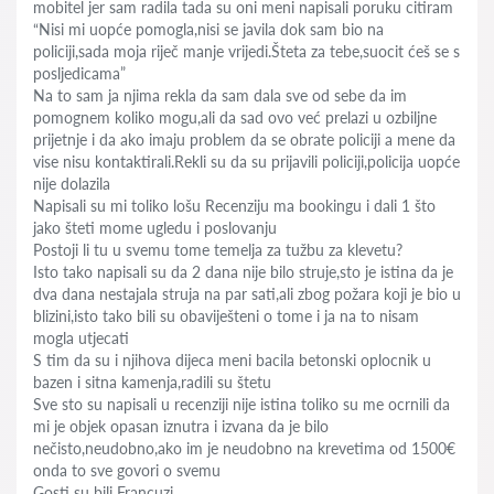
mobitel jer sam radila tada su oni meni napisali poruku citiram
“Nisi mi uopće pomogla,nisi se javila dok sam bio na
policiji,sada moja riječ manje vrijedi.Šteta za tebe,suocit ćeš se s
posljedicama”
Na to sam ja njima rekla da sam dala sve od sebe da im
pomognem koliko mogu,ali da sad ovo već prelazi u ozbiljne
prijetnje i da ako imaju problem da se obrate policiji a mene da
vise nisu kontaktirali.Rekli su da su prijavili policiji,policija uopće
nije dolazila
Napisali su mi toliko lošu Recenziju ma bookingu i dali 1 što
jako šteti mome ugledu i poslovanju
Postoji li tu u svemu tome temelja za tužbu za klevetu?
Isto tako napisali su da 2 dana nije bilo struje,sto je istina da je
dva dana nestajala struja na par sati,ali zbog požara koji je bio u
blizini,isto tako bili su obaviješteni o tome i ja na to nisam
mogla utjecati
S tim da su i njihova dijeca meni bacila betonski oplocnik u
bazen i sitna kamenja,radili su štetu
Sve sto su napisali u recenziji nije istina toliko su me ocrnili da
mi je objek opasan iznutra i izvana da je bilo
nečisto,neudobno,ako im je neudobno na krevetima od 1500€
onda to sve govori o svemu
Gosti su bili Francuzi