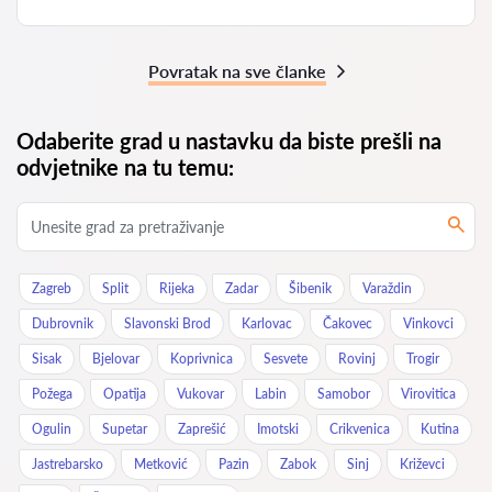
Povratak na sve članke
Odaberite grad u nastavku da biste prešli na
odvjetnike na tu temu:
Zagreb
Split
Rijeka
Zadar
Šibenik
Varaždin
Dubrovnik
Slavonski Brod
Karlovac
Čakovec
Vinkovci
Sisak
Bjelovar
Koprivnica
Sesvete
Rovinj
Trogir
Požega
Opatija
Vukovar
Labin
Samobor
Virovitica
Ogulin
Supetar
Zaprešić
Imotski
Crikvenica
Kutina
Jastrebarsko
Metković
Pazin
Zabok
Sinj
Križevci