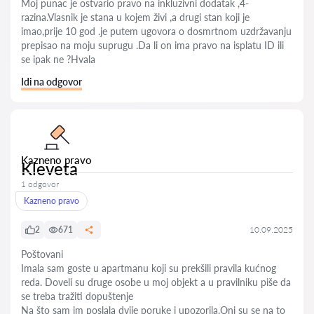
Moj punac je ostvario pravo na inkluzivni dodatak ,4-
razina.Vlasnik je stana u kojem živi ,a drugi stan koji je
imao,prije 10 god .je putem ugovora o dosmrtnom uzdržavanju
prepisao na moju suprugu .Da li on ima pravo na isplatu ID ili
se ipak ne ?Hvala
Idi na odgovor
Kazneno pravo
Kleveta
1 odgovor
Kazneno pravo
2
671
10.09.2025
Poštovani
Imala sam goste u apartmanu koji su prekšili pravila kućnog
reda. Doveli su druge osobe u moj objekt a u pravilniku piše da
se treba tražiti dopuštenje
Na što sam im poslala dvije poruke i upozorila.Oni su se na to