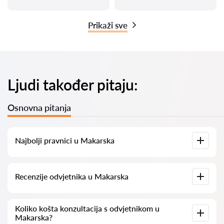
Prikaži sve
Ljudi također pitaju:
Osnovna pitanja
Najbolji pravnici u Makarska
Imamo popis najboljih pravnika u Makarska s potpunim
Recenzije odvjetnika u Makarska
informacijama. Cijene, recenzije, telefonski brojevi i adrese.
Na našoj platformi prikupljamo stvarne recenzije o
Koliko košta konzultacija s odvjetnikom u
odvjetnicima. Ne brišemo negativne recenzije niti postoji
Makarska?
mogućnost njihovog lažnog povećavanja.