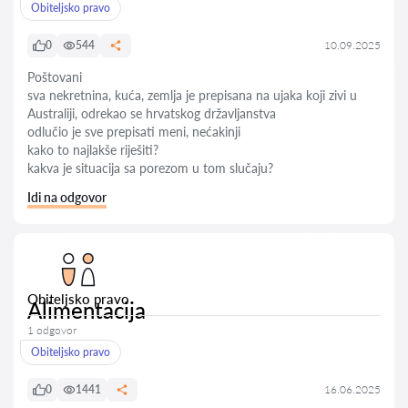
Obiteljsko pravo
0
544
10.09.2025
Poštovani
sva nekretnina, kuća, zemlja je prepisana na ujaka koji zivi u
Australiji, odrekao se hrvatskog državljanstva
odlučio je sve prepisati meni, nećakinji
kako to najlakše riješiti?
kakva je situacija sa porezom u tom slučaju?
Idi na odgovor
Obiteljsko pravo
Alimentacija
1 odgovor
Obiteljsko pravo
0
1441
16.06.2025