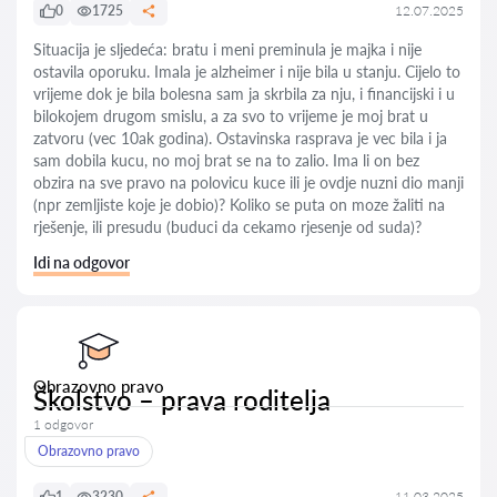
0
1725
12.07.2025
Situacija je sljedeća: bratu i meni preminula je majka i nije
ostavila oporuku. Imala je alzheimer i nije bila u stanju. Cijelo to
vrijeme dok je bila bolesna sam ja skrbila za nju, i financijski i u
bilokojem drugom smislu, a za svo to vrijeme je moj brat u
zatvoru (vec 10ak godina). Ostavinska rasprava je vec bila i ja
sam dobila kucu, no moj brat se na to zalio. Ima li on bez
obzira na sve pravo na polovicu kuce ili je ovdje nuzni dio manji
(npr zemljiste koje je dobio)? Koliko se puta on moze žaliti na
rješenje, ili presudu (buduci da cekamo rjesenje od suda)?
Idi na odgovor
Obrazovno pravo
Školstvo – prava roditelja
1 odgovor
Obrazovno pravo
1
3230
11.03.2025