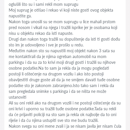
oglušili što su i sami rekli mom suprugu
Moj suprug je otišao i rekao vi koji niste gosti ovog objekta
napustite ga.
Nakon toga unosili su se mom suprugu u lice mahali prstom
pred nosom i vikali na njega i tražili isprike jer je osobama koji
nisu u objektu rekao da isti napuste.
Drugi dan nakon toga tražili su dopuštenje da isti ti gosti dođu
sto im je udovoljeno i sve je prošlo u redu.
Međutim nakon sto su napustili moj objekt nakon 3 sata su
me kontaktirali da je njima ogreban automobil na mom
parkingu i da su za to krivi moji drugi gosti i tražili su njihove
osobne podatke.Na to sam ja rekla da ja mogu pogledati
postoji li oštećenje na drugom vozilu i ako isto postoji
obavijestiti druge goste ali da ja ne smijem davati tuđe osobne
podatke sto je zakonom zabranjeno.Isto tako sam i rekla da
sam pregledala snimke s parkinga i da se ništa ne može
ustanoviti
Ali su oni rekli ako na drugom vozili i ne postoji oštećenje da su
oni krivi i uporno su tražili tuđe osobne podatke.Tada su rekli
da će prijaviti policiji na sto sam ja rekla ok najbolje da to oni
riješe i da ću njima ustupiti sve sto me budu tražili.
Nakon svega su oni mene zvali i ja se nisam javila jer nisam čula