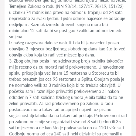
svakodnevno bez tjednog odmora nekad ujutro nekad navecer.
Temeljem Zakona o radu (NN 93/14, 127/17, 98/19, 151/22)
u clanku 74 radnik ima pravo na odmor u trajanju od 24 sata
neprekidno za svaki tjedan. Tjedni odmor najčešće se odraduje
nedjeljom . Razmak između dnevnih smjena mora biti
minimalno 12 sati da bi se postigao kvalitetan odmor izmedu
smjena.
Iz našeg razgovora dalo se naslutiti da bi ja navedeni posao
obavljao 3 mjeseca bez ijednog slobodnog dana kao što to već
obavlja ekipa koja to radi već mjesec ipo dana.
3. Zbog obujma posla i ne adekvatnog broja radnika takoođer
mi je receno da cu morati raditi prekovremeno. U navedenom
spisku prikupljanja već imam 15 restorana u Stobrecu te bi
trebao preuzeti jos cca 95 restorana u Splitu. Obujam posla je
ne normalno velik za 3 radnika koja bi to trebala obavljati. U
početku sam i razmišljao prihvatiti prekovremeno ali nakon
odradenih 7 sati količina fizičkog umora je bila tolika da to ne
želim prihvatiti. Za rad prekovremeno po zakonu o radu
poslodavac mora takav rad unaprijed najaviti uz pisanu
suglasnost djelatnika da na takav rad pristaje. Prekovremeni rad
po zakonu ne smije se organizirati vise od 8 sati tjedno ili 35
sati mjesecno a ne kao što je praksa sada do ca 120 i više sati.
Godisnju normu od cca 240 sati neki djelatnici su premasili u