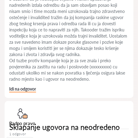
nadredenih izdala odredbu da ja sam obavljam posao koji
nisam smio i time mozda meni uzrokovala trajno zdravstveno
ostečenje i invalidited tražim da joj kompanija raskine ugovor
zbog teskog krsenja prava i odredba rada ili cu ja dovesti
inspekciju koja ce to napraviti za njih. Takooder tražim ispriku
voditeljice koja je uzrokovala možda trajni invaliditet. Uostalom
za sve navedeno imam dokaze poruke glasovne i pozive koje
mogu i smijem koristiti jer se njima dokazuje tesko kršenje
zakona i zivota i zdravlja svog radnika.
Od tuzbe protiv kompanije koja je za sve znala i preko
povjerenika za zastitu na radu i poslovode (xxxxxxxxx) cu
odustati ukoliko mi se nakon povratka s lječenja osigura lakse
radno mjesto kao i ugovor na neodredeno.
Idi na odgovor
Radno pravo
Sklapanje ugovora na neodredeno
1 odgovor