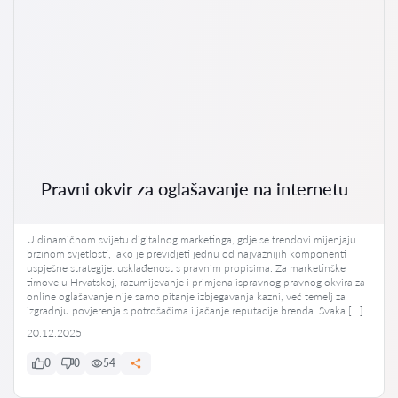
Pravni okvir za oglašavanje na internetu
U dinamičnom svijetu digitalnog marketinga, gdje se trendovi mijenjaju
brzinom svjetlosti, lako je previdjeti jednu od najvažnijih komponenti
uspješne strategije: usklađenost s pravnim propisima. Za marketinške
timove u Hrvatskoj, razumijevanje i primjena ispravnog pravnog okvira za
online oglašavanje nije samo pitanje izbjegavanja kazni, već temelj za
izgradnju povjerenja s potrošačima i jačanje reputacije brenda. Svaka […]
20.12.2025
0
0
54