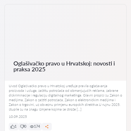
Oglašivačko pravo u Hrvatskoj: novosti i
praksa 2025
Uvod Oglašivačko pravo u Hrvatskoj uređuje pravila oglašavanja
proizvoda i usluga, zaštitu potrošača od obmanjujućih reklama, zabrane
diskriminacije i regulaciju digitalnog marketinga. Glavni propisi su Zakon o
medijima, Zakon o zaštiti potrošača, Zakon o elektroničkim medijima i
Zakon o trgovini, uz obveznu primjenu europskih direktiva.U rujnu 2025.
stupile su na snagu izmjene kojima se strože […]
10.09.2025
1
0
174