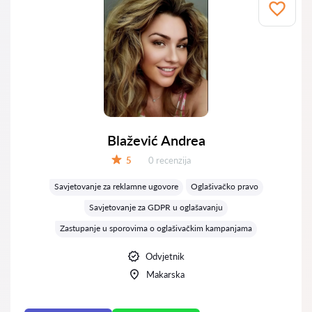
Blažević Andrea
Recenzija:
5
0 recenzija
Ocjena:
Savjetovanje za reklamne ugovore
Oglašivačko pravo
Savjetovanje za GDPR u oglašavanju
Zastupanje u sporovima o oglašivačkim kampanjama
Odvjetnik
Makarska