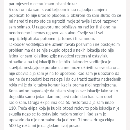
par mjeseci o cemu imam pisani dokaz
S obzirom da sam s voditeljicom imao najbolju namjeru
popricati to nije urodilo plodom. S obzirom da sam slutio da ce
mi narediti nesto sto ce ugroziti moje zdravlje i zivot razgovor
sam snimao. U razgovoru me prisiljava na rad jer ti si ono na
neodredeno i nemas ugovor za stalno. Ovdje su ti svi
neprijatelji ali ako potonem ja tones i ti samnom.
Takooder voditeljica me uznemiravala pozivima i ne postojecim
problemima da se nije skupio otpad s nekih lokacija sto nije
istina jer sam joj slikao gdje navedeni restorani ostavljaju
otpadke a na toj lokaciji ih nije bilo. Takooder voditeljica je
stavljala nestajajuce poruke da me moze okriviti za sve sta ona
nije obavila a ja sam je na to upozorio. Kad sam je upozorio da
me ne će napadati bez razloga i da cu traziti zastitu nadredenih
rekla mi je da je takva komunikacija prema njoj neprimjerena.
Konstantno napadanje da nisam skupio sve lokacije iako se to
dogodilo samo jedan dan moj prvi radni dan kad sam opet
radio sam. Druga ekipa ima cca 60 restorana a ja sam imao
110. Treća ekipa koja je kupila otpad redovito pola lokacija nije
skupila nego se to ostavljalo mojom smjeni. Kad sam je
upozorio da nije normalno da ja dizem 3 tone a druga ekipa
500 kg rekla mi je da gledam svoj posao.