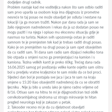
dodjeljen drugi radnik.
Problem nastaje kad me voditeljica nakon što sam odbio raditi
sam prvo uparila sa osobom koja ima dijagnozu iz prometne
nesreće te taj posao ne može obavljati jer odluta i nestane na
lokaciji i ja ga moram tražiti. Nakon par dana rada ja sam se
žalio njegovom nadredenom i rekao da ja uz dodatan posao ne
mogu paziti i na njega i opisao mu ekscesnu situaciju gdje je
nasrnuo na turista. Nakon svih upozorenja ostao je raditi
samnom te je premjesten tek kad je trebao raditi drugi posao.
Kako je on premješten na drugi posao ja sam opet obavješten
da cu raditi sam. Tri dana sam radio sam dizajuci nekoliko tona
bio otpada u smjeni rucno ga premjestajuci na kamion i s
kamiona. Tezina velikih kanti je preko 60kg. Trećeg dana rada
16.06.2025 samog pri podizanju velike kante osjetio sam oštru
bol u predjelu vratne kraljeznice te sam mislio da ce bol proci.
Sljedeci dan bol je postajala sve jaca i jaca te sam na kraju
smjene u 15:20 išao obavjestiti nadredenoj da cu se obratiti
ljecniku . Nije ju bilo u uredu iako je njeno radno vrijeme od
8/16. Otisao sam na hitnu te mi je dijagnosticiran tezi oblik
cervikobranhijalnog sindroma uz strogo mirovanje te hitan
pregled neurologa koji je zakazan u petak.
2. Takooder receno mi je da cu djelatnost obavljati