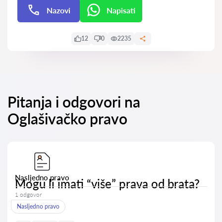
Nazovi
Napisati
Napisati
12
0
2235
Pitanja i odgovori na
Oglašivačko pravo
Nasljedno pravo
Mogu li imati “više” prava od brata?
1 odgovor
Nasljedno pravo