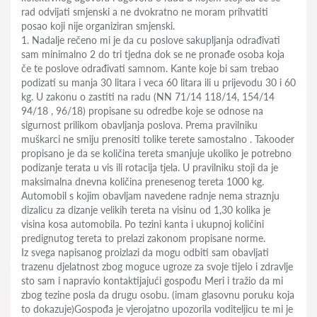
rad odvijati smjenski a ne dvokratno ne moram prihvatiti
posao koji nije organiziran smjenski.
1. Nadalje rečeno mi je da cu poslove sakupljanja odrađivati
sam minimalno 2 do tri tjedna dok se ne pronađe osoba koja
če te poslove odrađivati samnom. Kante koje bi sam trebao
podizati su manja 30 litara i veca 60 litara ili u prijevodu 30 i 60
kg. U zakonu o zastiti na radu (NN 71/14 118/14, 154/14
94/18 , 96/18) propisane su odredbe koje se odnose na
sigurnost prilikom obavljanja poslova. Prema pravilniku
muškarci ne smiju prenositi tolike terete samostalno . Takooder
propisano je da se količina tereta smanjuje ukoliko je potrebno
podizanje terata u vis ili rotacija tjela. U pravilniku stoji da je
maksimalna dnevna količina prenesenog tereta 1000 kg.
Automobil s kojim obavljam navedene radnje nema straznju
dizalicu za dizanje velikih tereta na visinu od 1,30 kolika je
visina kosa automobila. Po tezini kanta i ukupnoj količini
predignutog tereta to prelazi zakonom propisane norme.
Iz svega napisanog proizlazi da mogu odbiti sam obavljati
trazenu djelatnost zbog moguce ugroze za svoje tijelo i zdravlje
sto sam i napravio kontaktijajući gospođu Meri i tražio da mi
zbog tezine posla da drugu osobu. (imam glasovnu poruku koja
to dokazuje)Gospođa je vjerojatno upozorila voditeljicu te mi je