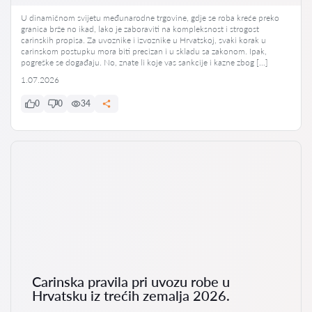
U dinamičnom svijetu međunarodne trgovine, gdje se roba kreće preko
granica brže no ikad, lako je zaboraviti na kompleksnost i strogost
carinskih propisa. Za uvoznike i izvoznike u Hrvatskoj, svaki korak u
carinskom postupku mora biti precizan i u skladu sa zakonom. Ipak,
pogreške se događaju. No, znate li koje vas sankcije i kazne zbog […]
1.07.2026
0
0
34
Carinska pravila pri uvozu robe u
Hrvatsku iz trećih zemalja 2026.