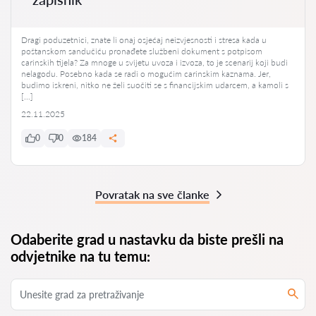
Dragi poduzetnici, znate li onaj osjećaj neizvjesnosti i stresa kada u
poštanskom sandučiću pronađete službeni dokument s potpisom
carinskih tijela? Za mnoge u svijetu uvoza i izvoza, to je scenarij koji budi
nelagodu. Posebno kada se radi o mogućim carinskim kaznama. Jer,
budimo iskreni, nitko ne želi suočiti se s financijskim udarcem, a kamoli s
[…]
22.11.2025
0
0
184
Povratak na sve članke
Odaberite grad u nastavku da biste prešli na
odvjetnike na tu temu: