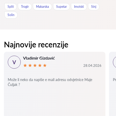
Split
Trogir
Makarska
Supetar
Imotski
Sinj
Solin
Najnovije recenzije
Vladimir Gizdavić
V
28.04.2026
Može li neko da napiše e mail adresu odvjetnice Maje
P
Čuljak ?