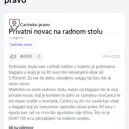
Carinsko pravo
Privatni novac na radnom stolu
1 odgovor
Carinsko pravo
1
1616
19.04.2025
Poštovani, imala sam carinski nadzor u kojemu je prebrojana
blagajna u kojoj je na 81 euro bio nenamjerni višak od
1.90centi. Za sve do jednu obavljenu uslugu taj dan, bio je
izdan račun.
Međutim na mom radnom stolu, metar od blagajne bio je moj
privatni novac koji je koristen to jutro za razmjenu novčanica te
isti nisam vratila u novčanik. Carinici su mi i to naveli kao višak
u blagajni koji po trenutnom zapisniku iznosi preko 90 eura i
ispada kao rad na crno što apsolutno nije istina. Što mi je
činiti? Od srca zahvaljujem na svakom savjetu.
Idi na odgovor