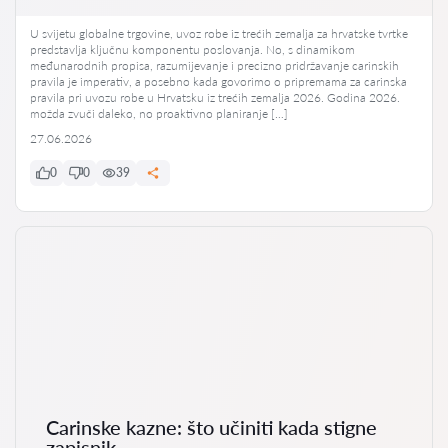
U svijetu globalne trgovine, uvoz robe iz trećih zemalja za hrvatske tvrtke
predstavlja ključnu komponentu poslovanja. No, s dinamikom
međunarodnih propisa, razumijevanje i precizno pridržavanje carinskih
pravila je imperativ, a posebno kada govorimo o pripremama za carinska
pravila pri uvozu robe u Hrvatsku iz trećih zemalja 2026. Godina 2026.
možda zvuči daleko, no proaktivno planiranje […]
27.06.2026
0
0
39
Carinske kazne: što učiniti kada stigne
zapisnik