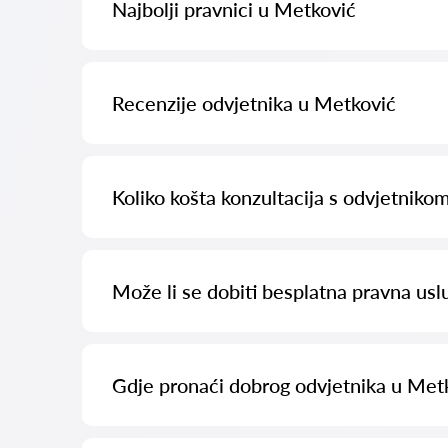
Najbolji pravnici u Metković
Imamo popis najboljih pravnika u Metković s potpunim in
Recenzije odvjetnika u Metković
Na našoj platformi prikupljamo stvarne recenzije o odv
povećavanja.
Koliko košta konzultacija s odvjetnik
Konzultacije s odvjetnicima u Metković kreću se od 50 e
Može li se dobiti besplatna pravna us
Za početak, jasno i sažeto formulirajte svoje pitanje i 
često na takva pitanja odgovaraju besplatno. Međutim, 
Gdje pronaći dobrog odvjetnika u Met
To možete učiniti putem hrvatske platforme za pretraž