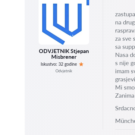
zastupa
na drug
rasprav
za sve 
sa supp
ODVJETNIK Stjepan
Nasa do
Misbrener
s nije g
Iskustvo:
32 godine
Ocjena:
imam sv
Odvjetnik
grasjevi
Mi smo 
Zanima 
Srdacn
Münche