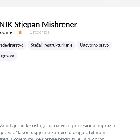
IK Stjepan Misbrener
godine
Recenzija:
1 recenzija
Ocjena:
rađevinarstvo
Stečaj i restrukturiranje
Ugovorno pravo
a ugovora
a odvjetničke usluge na najvišoj profesionalnoj razini
prava. Nakon uspješne karijere u osigurateljnom
red u kojem mu se kasnije pridružuje i sin Zoran