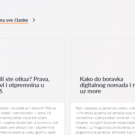
na sve članke
li ste otkaz? Prava,
Kako do boravka
vi i otpremnina u
digitalnog nomada i 
6
uz more
 otkaz i ne znate je li zakonit? Rok za
Rad s laptopa uz jadransku obalu više
e kratak i nemilosrdan — samo 15
— Hrvatska je jedna od zemalja koje d
vatskoj otkaz mora biti pisani,
nomadima nude poseban boravak. N
 i uredno dostavljen, a ovisno o vrsti
izmjena, inicijalni boravak može traja
ipada vam otkazni rok i otpremnina
mjeseci, uz mogućnost produljenja, a
trećina plaće za svaku godinu rada).
pogodnost je porezna: dohodak koji