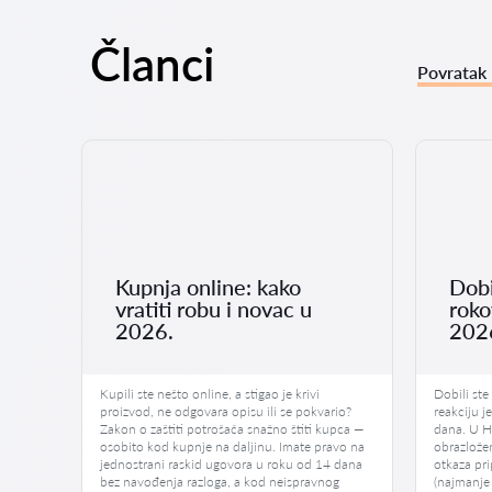
Članci
Povratak 
Kupnja online: kako
Dobi
vratiti robu i novac u
roko
2026.
202
učaj.
Kupili ste nešto online, a stigao je krivi
Dobili ste
izička
proizvod, ne odgovara opisu ili se pokvario?
reakciju j
o gotovo
Zakon o zaštiti potrošača snažno štiti kupca —
dana. U Hr
ana
osobito kod kupnje na daljinu. Imate pravo na
obrazložen
jednostrani raskid ugovora u roku od 14 dana
otkaza pr
anje
bez navođenja razloga, a kod neispravnog
(najmanje 