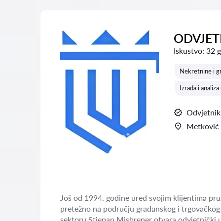
ODVJETN
Iskustvo:
32 
Nekretnine i g
Izrada i analiz
Odvjetnik
Metković
Još od 1994. godine ured svojim klijentima pruž
pretežno na području građanskog i trgovačkog 
sektoru Stjepan Misbrener otvara odvjetnički u