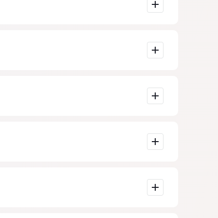
g lažnog
dgovora).
, odvjetnici
uti da je