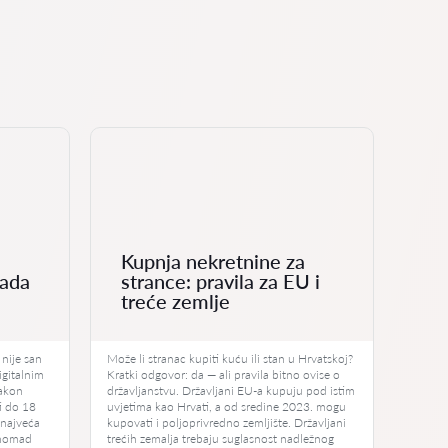
Kupnja nekretnine za
Ko
rada
strance: pravila za EU i
ko
treće zemlje
pr
 nije san
Može li stranac kupiti kuću ili stan u Hrvatskoj?
Od 1. 
igitalnim
Kratki odgovor: da — ali pravila bitno ovise o
osjetn
akon
državljanstvu. Državljani EU-a kupuju pod istim
najviš
ti do 18
uvjetima kao Hrvati, a od sredine 2023. mogu
eura n
 najveća
kupovati i poljoprivredno zemljište. Državljani
prekor
 nomad
trećih zemalja trebaju suglasnost nadležnog
najniž