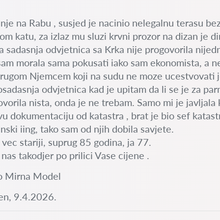
nje na Rabu , susjed je nacinio nelegalnu terasu be
om katu, za izlaz mu sluzi krvni prozor na dizan je d
a sadasnja odvjetnica sa Krka nije progovorila nijednu
sam morala sama pokusati iako sam ekonomista, a 
rugom Njemcem koji na sudu ne moze ucestvovati je
sadasnja odvjetnica kad je upitam da li se je za par
ovorila nista, onda je ne trebam. Samo mi je javljala 
u dokumentaciju od katastra , brat je bio sef katastr
nski iing, tako sam od njih dobila savjete.
vec stariji, suprug 85 godina, ja 77.
nas takodjer po prilici Vase cijene .
o Mirna Model
n, 9.4.2026.