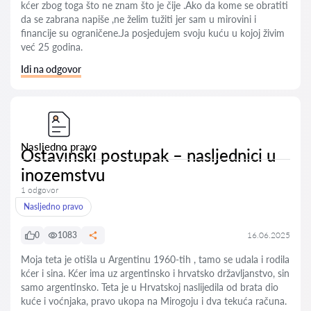
kćer zbog toga što ne znam što je čije .Ako da kome se obratiti
da se zabrana napiše ,ne želim tužiti jer sam u mirovini i
financije su ograničene.Ja posjedujem svoju kuću u kojoj živim
već 25 godina.
Idi na odgovor
Nasljedno pravo
Ostavinski postupak – nasljednici u
inozemstvu
1 odgovor
Nasljedno pravo
0
1083
16.06.2025
Moja teta je otišla u Argentinu 1960-tih , tamo se udala i rodila
kćer i sina. Kćer ima uz argentinsko i hrvatsko državljanstvo, sin
samo argentinsko. Teta je u Hrvatskoj naslijedila od brata dio
kuće i voćnjaka, pravo ukopa na Mirogoju i dva tekuća računa.