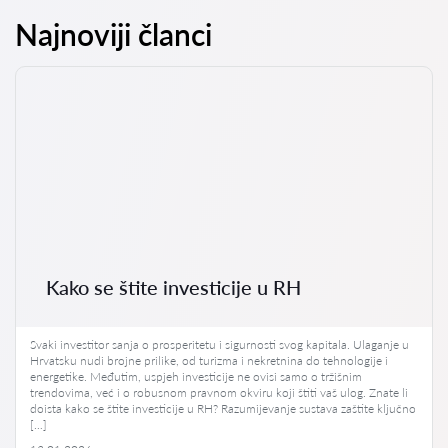
Najnoviji članci
Kako se štite investicije u RH
Svaki investitor sanja o prosperitetu i sigurnosti svog kapitala. Ulaganje u
Hrvatsku nudi brojne prilike, od turizma i nekretnina do tehnologije i
energetike. Međutim, uspjeh investicije ne ovisi samo o tržišnim
trendovima, već i o robusnom pravnom okviru koji štiti vaš ulog. Znate li
doista kako se štite investicije u RH? Razumijevanje sustava zaštite ključno
[…]