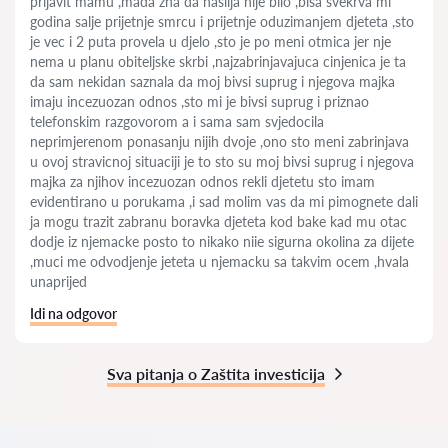
prijavit mamu ,mada zna da nasilja nije bilo ,bisa svekrva mi
godina salje prijetnje smrcu i prijetnje oduzimanjem djeteta ,sto
je vec i 2 puta provela u djelo ,sto je po meni otmica jer nje
nema u planu obiteljske skrbi ,najzabrinjavajuca cinjenica je ta
da sam nekidan saznala da moj bivsi suprug i njegova majka
imaju incezuozan odnos ,sto mi je bivsi suprug i priznao
telefonskim razgovorom a i sama sam svjedocila
neprimjerenom ponasanju nijih dvoje ,ono sto meni zabrinjava
u ovoj stravicnoj situaciji je to sto su moj bivsi suprug i njegova
majka za njihov incezuozan odnos rekli djetetu sto imam
evidentirano u porukama ,i sad molim vas da mi pimognete dali
ja mogu trazit zabranu boravka djeteta kod bake kad mu otac
dodje iz njemacke posto to nikako niie sigurna okolina za dijete
,muci me odvodjenje jeteta u njemacku sa takvim ocem ,hvala
unaprijed
Idi na odgovor
Sva pitanja o Zaštita investicija