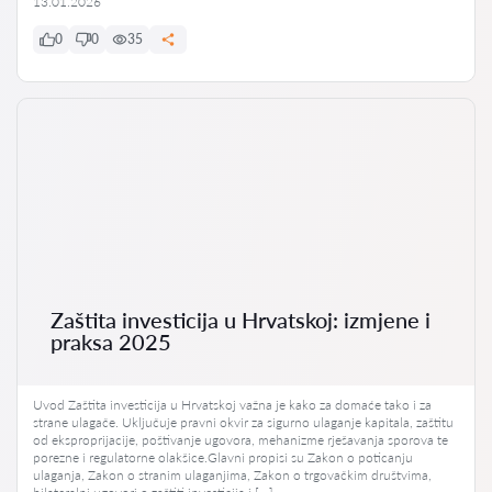
13.01.2026
0
0
35
Zaštita investicija u Hrvatskoj: izmjene i
praksa 2025
Uvod Zaštita investicija u Hrvatskoj važna je kako za domaće tako i za
strane ulagače. Uključuje pravni okvir za sigurno ulaganje kapitala, zaštitu
od eksproprijacije, poštivanje ugovora, mehanizme rješavanja sporova te
porezne i regulatorne olakšice.Glavni propisi su Zakon o poticanju
ulaganja, Zakon o stranim ulaganjima, Zakon o trgovačkim društvima,