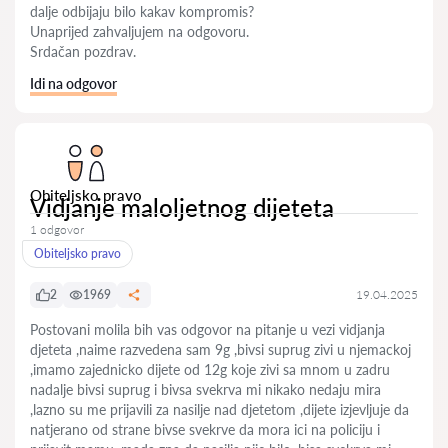
dalje odbijaju bilo kakav kompromis?
Unaprijed zahvaljujem na odgovoru.
Srdačan pozdrav.
Idi na odgovor
Obiteljsko pravo
Vidjanje maloljetnog dijeteta
1 odgovor
Obiteljsko pravo
2
1969
19.04.2025
Postovani molila bih vas odgovor na pitanje u vezi vidjanja
djeteta ,naime razvedena sam 9g ,bivsi suprug zivi u njemackoj
,imamo zajednicko dijete od 12g koje zivi sa mnom u zadru
nadalje bivsi suprug i bivsa svekrva mi nikako nedaju mira
,lazno su me prijavili za nasilje nad djetetom ,dijete izjevljuje da
natjerano od strane bivse svekrve da mora ici na policiju i