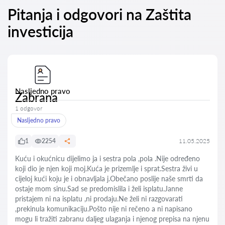
Pitanja i odgovori na Zaštita
investicija
Nasljedno pravo
Zabrana
1 odgovor
Nasljedno pravo
1
2254
11.05.2025
Kuću i okućnicu dijelimo ja i sestra pola ,pola .Nije određeno
koji dio je njen koji moj.Kuća je prizemlje i sprat.Sestra živi u
cijeloj kući koju je i obnavljala j.Obečano poslije naše smrti da
ostaje mom sinu.Sad se predomislila i želi isplatu.Janne
pristajem ni na isplatu ,ni prodaju.Ne želi ni razgovarati
,prekinula komunikaciju.Pošto nije ni rečeno a ni napisano
mogu li tražiti zabranu daljeg ulaganja i njenog prepisa na njenu