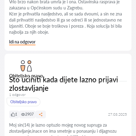
Vrlo brzo nakon brata umrla je i ona. Ostavinska rasprava je
zakazana u Općinskom sudu u Zagrebu.
Kćer je prihvatila nasljedstvo, ali se sada dvoumi, a sin ne zna
dali prihvatiti nasljedstvo ili ga se odreći ili se jednostavno ne
izjasniti. Oboje se boje troškova i poreza . Koja solucija bi bila
najbolja za njih oboje.
Idi na odgovor
Obiteljsko pravo
Sto uciniti kada dijete lazno prijavi
zlostavljanje
1 odgovor
Obiteljsko pravo
1
2907
27.03.2025
Moj sin(14) je lazno optuzio mojeg novog supruga za
zlostavljanje,inace on ima smetnje u ponasanju i dijagnozu