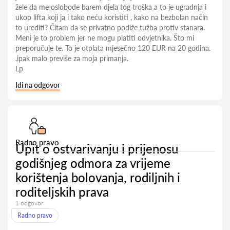
žele da me oslobode barem djela tog troška a to je ugradnja i
ukop lifta koji ja i tako neću koristiti , kako na bezbolan način
to urediti? Čitam da se privatno podiže tužba protiv stanara.
Meni je to problem jer ne mogu platiti odvjetnika. Što mi
preporučuje te. To je otplata mjesečno 120 EUR na 20 godina.
.ipak malo previše za moja primanja.
Lp
Idi na odgovor
Radno pravo
Upit o ostvarivanju i prijenosu
godišnjeg odmora za vrijeme
korištenja bolovanja, rodiljnih i
roditeljskih prava
1 odgovor
Radno pravo