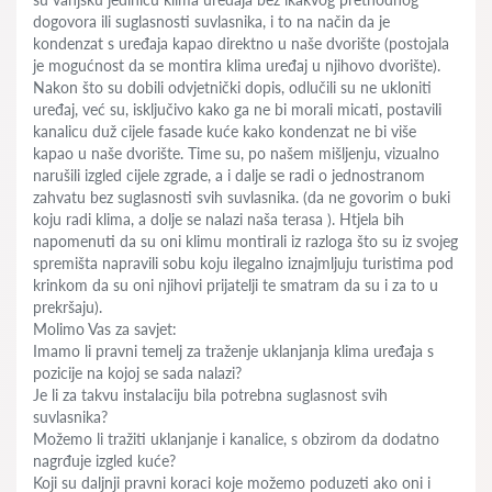
dogovora ili suglasnosti suvlasnika, i to na način da je
kondenzat s uređaja kapao direktno u naše dvorište (postojala
je mogućnost da se montira klima uređaj u njihovo dvorište).
Nakon što su dobili odvjetnički dopis, odlučili su ne ukloniti
uređaj, već su, isključivo kako ga ne bi morali micati, postavili
kanalicu duž cijele fasade kuće kako kondenzat ne bi više
kapao u naše dvorište. Time su, po našem mišljenju, vizualno
narušili izgled cijele zgrade, a i dalje se radi o jednostranom
zahvatu bez suglasnosti svih suvlasnika. (da ne govorim o buki
koju radi klima, a dolje se nalazi naša terasa ). Htjela bih
napomenuti da su oni klimu montirali iz razloga što su iz svojeg
spremišta napravili sobu koju ilegalno iznajmljuju turistima pod
krinkom da su oni njihovi prijatelji te smatram da su i za to u
prekršaju).
Molimo Vas za savjet:
Imamo li pravni temelj za traženje uklanjanja klima uređaja s
pozicije na kojoj se sada nalazi?
Je li za takvu instalaciju bila potrebna suglasnost svih
suvlasnika?
Možemo li tražiti uklanjanje i kanalice, s obzirom da dodatno
nagrđuje izgled kuće?
Koji su daljnji pravni koraci koje možemo poduzeti ako oni i