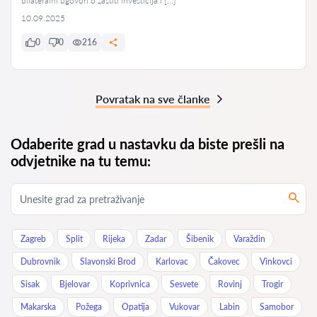
bilateralni ugovori o zaštiti investicija i […]
10.09.2025
0
0
216
Povratak na sve članke
Odaberite grad u nastavku da biste prešli na
odvjetnike na tu temu:
Zagreb
Split
Rijeka
Zadar
Šibenik
Varaždin
Dubrovnik
Slavonski Brod
Karlovac
Čakovec
Vinkovci
Sisak
Bjelovar
Koprivnica
Sesvete
Rovinj
Trogir
Makarska
Požega
Opatija
Vukovar
Labin
Samobor