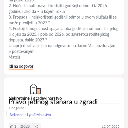
2. Hoću li imati pravo iskoristiti godišnji odmor i iz 2026.
godine, i ako da – u kojem roku?
3. Propada li neiskorišteni godišnji odmor u ovom slučaju ili se
može prenijeti u 2027.?
4. Postoji li mogućnost spajanja oba godišnjih odmora ili cijelog
ili dijela za 2025. i pola od 2026. po završetku roditeljskog
dopusta, dakle 2027.?
Unaprijed zahvaljujem na odgovoru i srdačno Vas pozdravljam.
S poštovanjem,
Mateja
Idi na odgovor
Nekretnine i građevinarstvo
Pravo jednog stanara u zgradi
1 odgovor
Nekretnine i građevinarstvo
1
528
12.07.2025