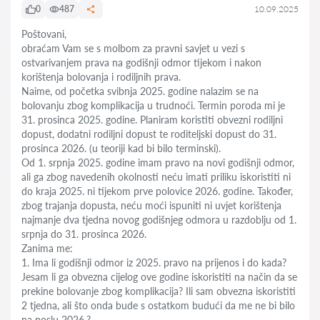
0
487
10.09.2025
Poštovani,
obraćam Vam se s molbom za pravni savjet u vezi s
ostvarivanjem prava na godišnji odmor tijekom i nakon
korištenja bolovanja i rodiljnih prava.
Naime, od početka svibnja 2025. godine nalazim se na
bolovanju zbog komplikacija u trudnoći. Termin poroda mi je
31. prosinca 2025. godine. Planiram koristiti obvezni rodiljni
dopust, dodatni rodiljni dopust te roditeljski dopust do 31.
prosinca 2026. (u teoriji kad bi bilo terminski).
Od 1. srpnja 2025. godine imam pravo na novi godišnji odmor,
ali ga zbog navedenih okolnosti neću imati priliku iskoristiti ni
do kraja 2025. ni tijekom prve polovice 2026. godine. Također,
zbog trajanja dopusta, neću moći ispuniti ni uvjet korištenja
najmanje dva tjedna novog godišnjeg odmora u razdoblju od 1.
srpnja do 31. prosinca 2026.
Zanima me:
1. Ima li godišnji odmor iz 2025. pravo na prijenos i do kada?
Jesam li ga obvezna cijelog ove godine iskoristiti na način da se
prekine bolovanje zbog komplikacija? Ili sam obvezna iskoristiti
2 tjedna, ali što onda bude s ostatkom budući da me ne bi bilo
na poslu 2026.?