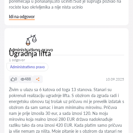
poremecaja u ponasanju,sto uciniti?Sud je supruga pozvao na
rociste kao okrivljenika a nije nista ucinio
Idi na odgovor
Administrativno pravo
Ugradnja lifta
1 odgovor
Administrativno pravo
0
488
10.09.2025
Živim u ulazu sa 6 katova od toga 13 stanova. Stanari su
pokrenuli realizaciju ugradnje lifta. S obzirom da zgrada radi i
energetsku obnovu taj trošak uz pričuvu mi je prevelik izdatak s
obzirom da sam samac i imam minimalnu mirovinu. Pričuva
nam je prije iznosila 30 eur, a sada iznosi 120. Na moju
mirovinu koja realno iznosi 280 EUR država nadoknađuje
razliku tako da ona iznosi 420 EUR. Kada platim samo pričuvu
ja više nemam za ništa. Moje pitanje je s obzirom da stanari ne