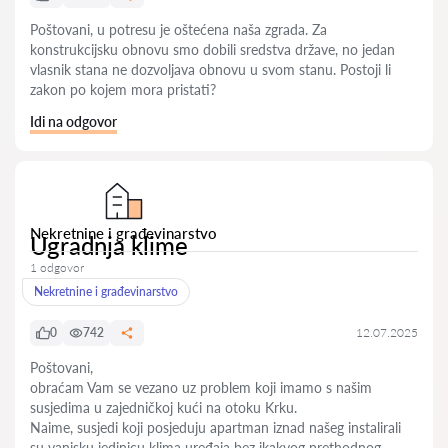
Poštovani, u potresu je oštećena naša zgrada. Za
konstrukcijsku obnovu smo dobili sredstva države, no jedan
vlasnik stana ne dozvoljava obnovu u svom stanu. Postoji li
zakon po kojem mora pristati?
Idi na odgovor
Nekretnine i građevinarstvo
Ugradnja klime
1 odgovor
Nekretnine i građevinarstvo
0
742
12.07.2025
Poštovani,
obraćam Vam se vezano uz problem koji imamo s našim
susjedima u zajedničkoj kući na otoku Krku.
Naime, susjedi koji posjeduju apartman iznad našeg instalirali
su vanjsku jedinicu klima uređaja bez ikakvog prethodnog