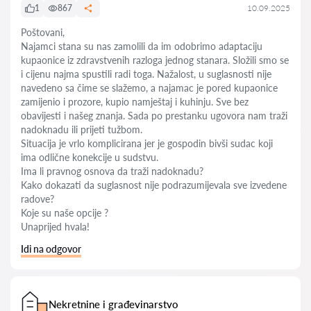
1
867
10.09.2025
Poštovani,
Najamci stana su nas zamolili da im odobrimo adaptaciju
kupaonice iz zdravstvenih razloga jednog stanara. Složili smo se
i cijenu najma spustili radi toga. Nažalost, u suglasnosti nije
navedeno sa čime se slažemo, a najamac je pored kupaonice
zamijenio i prozore, kupio namještaj i kuhinju. Sve bez
obavijesti i našeg znanja. Sada po prestanku ugovora nam traži
nadoknadu ili prijeti tužbom.
Situacija je vrlo komplicirana jer je gospodin bivši sudac koji
ima odlične konekcije u sudstvu.
Ima li pravnog osnova da traži nadoknadu?
Kako dokazati da suglasnost nije podrazumijevala sve izvedene
radove?
Koje su naše opcije ?
Unaprijed hvala!
Idi na odgovor
Nekretnine i građevinarstvo