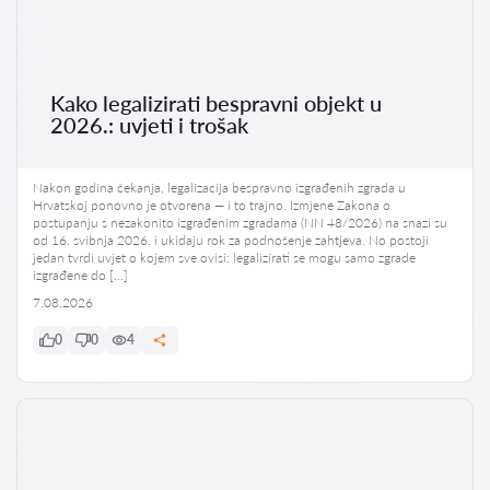
Kako legalizirati bespravni objekt u
2026.: uvjeti i trošak
Nakon godina čekanja, legalizacija bespravno izgrađenih zgrada u
Hrvatskoj ponovno je otvorena — i to trajno. Izmjene Zakona o
postupanju s nezakonito izgrađenim zgradama (NN 48/2026) na snazi su
od 16. svibnja 2026. i ukidaju rok za podnošenje zahtjeva. No postoji
jedan tvrdi uvjet o kojem sve ovisi: legalizirati se mogu samo zgrade
izgrađene do […]
7.08.2026
0
0
4