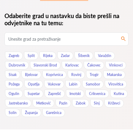
Odaberite grad u nastavku da biste prešli na
odvjetnike na tu temu:
Zagreb
Split
Rijeka
Zadar
Šibenik
Varaždin
Dubrovnik
Slavonski Brod
Karlovac
Čakovec
Vinkovci
Sisak
Bjelovar
Koprivnica
Rovinj
Trogir
Makarska
Požega
Opatija
Vukovar
Labin
Samobor
Virovitica
Ogulin
Supetar
Zaprešić
Imotski
Crikvenica
Kutina
Jastrebarsko
Metković
Pazin
Zabok
Sinj
Križevci
Solin
Županja
Garešnica