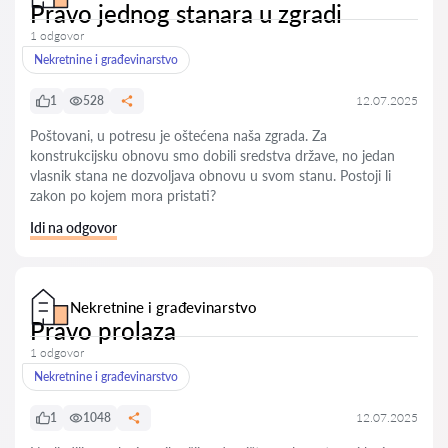
Pravo jednog stanara u zgradi
1 odgovor
Nekretnine i građevinarstvo
1
528
12.07.2025
Poštovani, u potresu je oštećena naša zgrada. Za
konstrukcijsku obnovu smo dobili sredstva države, no jedan
vlasnik stana ne dozvoljava obnovu u svom stanu. Postoji li
zakon po kojem mora pristati?
Idi na odgovor
Nekretnine i građevinarstvo
Pravo prolaza
1 odgovor
Nekretnine i građevinarstvo
1
1048
12.07.2025