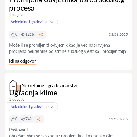
procesa
1 odgovor
Nekretnine i građevinarstvo
0
1216
03.06.2025
Može li se promijeniti odvjetnik kad je već napravljena
procijena nekretnine od strane sudskog vještaka i procijenitalja
Idi na odgovor
Nekretnine i građevinarstvo
Ugradnja klime
1 odgovor
Nekretnine i građevinarstvo
0
742
12.07.2025
Poštovani,
obraćam Vam se vezano uz problem koji imamo s našim