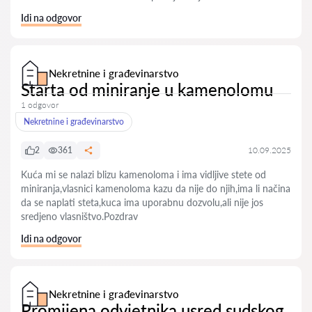
Idi na odgovor
Nekretnine i građevinarstvo
Starta od miniranje u kamenolomu
1 odgovor
Nekretnine i građevinarstvo
2
361
10.09.2025
Kuća mi se nalazi blizu kamenoloma i ima vidljive stete od
miniranja,vlasnici kamenoloma kazu da nije do njih,ima li načina
da se naplati steta,kuca ima uporabnu dozvolu,ali nije jos
sredjeno vlasništvo.Pozdrav
Idi na odgovor
Nekretnine i građevinarstvo
Promijena odvjetnika usred sudskog