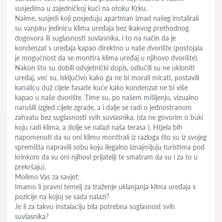
susjedima u zajedničkoj kući na otoku Krku.
Naime, susjedi koji posjeduju apartman iznad našeg instalirali
su vanjsku jedinicu klima uređaja bez ikakvog prethodnog
dogovora ili suglasnosti suvlasnika, i to na način da je
kondenzat s uređaja kapao direktno u naše dvorište (postojala
je mogućnost da se montira klima uređaj u njihovo dvorište).
Nakon što su dobili odvjetnički dopis, odlučili su ne ukloniti
uređaj, već su, isključivo kako ga ne bi morali micati, postavili
kanalicu duž cijele fasade kuće kako kondenzat ne bi više
kapao u naše dvorište. Time su, po našem mišljenju, vizualno
narušili izgled cijele zgrade, a i dalje se radi o jednostranom
zahvatu bez suglasnosti svih suvlasnika. (da ne govorim o buki
koju radi klima, a dolje se nalazi naša terasa ). Htjela bih
napomenuti da su oni klimu montirali iz razloga što su iz svojeg
spremišta napravili sobu koju ilegalno iznajmljuju turistima pod
krinkom da su oni njihovi prijatelji te smatram da su i za to u
prekršaju).
Molimo Vas za savjet:
Imamo li pravni temelj za traženje uklanjanja klima uređaja s
pozicije na kojoj se sada nalazi?
Je li za takvu instalaciju bila potrebna suglasnost svih
suvlasnika?