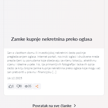
Zamke kupnje nekretnina preko oglasa
San o vlastitom domu ili investicijskoj nekretnini često počinje
pregledavanjem oglasa. Internet portali, novinski oglasi i društvene mreže
preplavljeni su ponudama koje obećavaju savršenu lokaciju, atraktivnu
cijenu i idealne uvjete. No, iza primamljivih fotografija i laskavih opisa
često se kriju brojne zamke kupnje nekretnina preko oglasa koje mogu vaš
san pretvoriti u pravnu i financijsku […]
16.12.2025
1
0
35
Povratak na sve članke