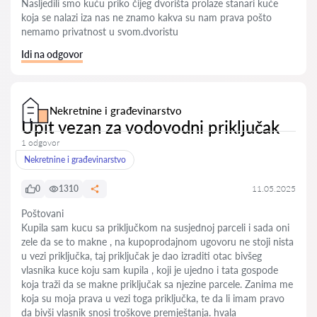
Nasljedili smo kuću priko čijeg dvorišta prolaze stanari kuće
koja se nalazi iza nas ne znamo kakva su nam prava pošto
nemamo privatnost u svom.dvoristu
Idi na odgovor
Nekretnine i građevinarstvo
Upit vezan za vodovodni priključak
1 odgovor
Nekretnine i građevinarstvo
0
1310
11.05.2025
Poštovani
Kupila sam kucu sa priključkom na susjednoj parceli i sada oni
zele da se to makne , na kupoprodajnom ugovoru ne stoji nista
u vezi priključka, taj priključak je dao izraditi otac bivšeg
vlasnika kuce koju sam kupila , koji je ujedno i tata gospode
koja traži da se makne priključak sa njezine parcele. Zanima me
koja su moja prava u vezi toga priključka, te da li imam pravo
da bivši vlasnik snosi troškove premještanja. hvala