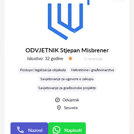
ODVJETNIK Stjepan Misbrener
Iskustvo:
32 godine
Recenzija:
1 recenzija
Ocjena:
Postupci legalizacije objekata
Nekretnine i građevinarstvo
Savjetovanje za ugovore o zakupu
Savjetovanje za građevinske projekte
Odvjetnik
Sesvete
Nazovi
Napisati
Napisati