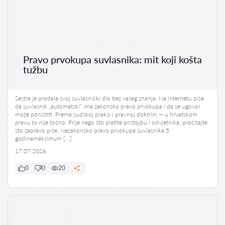
Pravo prvokupa suvlasnika: mit koji košta
tužbu
Sestra je prodala svoj suvlasnički dio bez vašeg znanja. Na internetu piše
da suvlasnik „automatski“ ima zakonsko pravo prvokupa i da se ugovor
može poništiti. Prema sudskoj praksi i pravnoj doktrini — u hrvatskom
pravu to nije točno. Prije nego što platite pristojbu i odvjetnika, pročitajte
što zapravo piše. Nezakonsko pravo prvokupa suvlasnika 5
godinamaksimum […]
17.07.2026
0
0
20