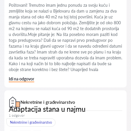
Poštovani! Trenutno imam jednu ponudu za svoju kuću i
zemljište koja se nalazi u Bjelovaru da dam u zamjenu za dva
manja stana od oko 40 m2 na toj istoj površini. Kuća je uz
glavnu cestu na jako dobrom položaju. Zemljište je od oko 800
m2 na kojemu se nalazi kuća od 90 m2 te dodatnih prostorija
u dvorištu.Moje pitanje je: Na šta posebno moram paziti kod
toga predugovora? Dali da se napravi prvo predugovor po
fazama i na kraju glavni ugovor i da se navedu određeni datumi
završetka faza? Imam strah da ne krene sve po planu i na kraju
da kada se treba napraviti uporabna dozvola da imam problem.
Kako i na koji nač̣in bi to bilo najbolje napisati da bude sa
oboje strane korektno i bez štete? Unaprijed hvala
Idi na odgovor
Nekretnine i građevinarstvo
Adaptacija stana u najmu
1 odgovor
Nekretnine i građevinarstvo