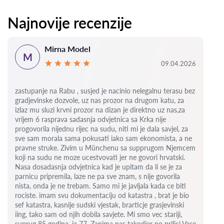
Najnovije recenzije
Mirna Model
M
09.04.2026
zastupanje na Rabu , susjed je nacinio nelegalnu terasu bez
gradjevinske dozvole, uz nas prozor na drugom katu, za
izlaz mu sluzi krvni prozor na dizan je direktno uz nas,za
vrijem 6
rasprava sadasnja odvjetnica sa Krka nije
progovorila nijednu rijec na sudu, niti mi je dala savjel, za
sve sam morala sama pokusati iako sam ekonomista, a ne
pravne struke. Zivim u Münchenu sa supprugom Njemcem
koji na sudu ne moze ucestvovati jer ne govori hrvatski.
Nasa dosadasnja odvjetnica kad je upitam da li se je za
parnicu pripremila, laze ne pa sve znam, s nije govorila
nista, onda je ne trebam. Samo mi je javljala kada ce biti
rociste.
imam svu dokumentaciju od katastra , brat je bio
sef katastra, kasnije sudski vjestak, brarticje grasjevinski
iing, tako sam od njih dobila savjete.
Mi smo vec stariji,
suprug 85 godina, ja 77.
Zanima nas takodjer po prilici Vase