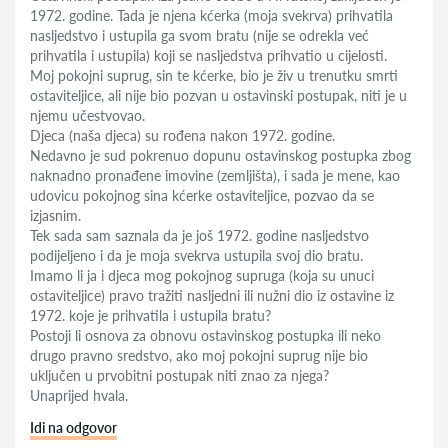
1972. godine. Tada je njena kćerka (moja svekrva) prihvatila
nasljedstvo i ustupila ga svom bratu (nije se odrekla već
prihvatila i ustupila) koji se nasljedstva prihvatio u cijelosti.
Moj pokojni suprug, sin te kćerke, bio je živ u trenutku smrti
ostaviteljice, ali nije bio pozvan u ostavinski postupak, niti je u
njemu učestvovao.
Djeca (naša djeca) su rođena nakon 1972. godine.
Nedavno je sud pokrenuo dopunu ostavinskog postupka zbog
naknadno pronađene imovine (zemljišta), i sada je mene, kao
udovicu pokojnog sina kćerke ostaviteljice, pozvao da se
izjasnim.
Tek sada sam saznala da je još 1972. godine nasljedstvo
podijeljeno i da je moja svekrva ustupila svoj dio bratu.
Imamo li ja i djeca mog pokojnog supruga (koja su unuci
ostaviteljice) pravo tražiti nasljedni ili nužni dio iz ostavine iz
1972. koje je prihvatila i ustupila bratu?
Postoji li osnova za obnovu ostavinskog postupka ili neko
drugo pravno sredstvo, ako moj pokojni suprug nije bio
uključen u prvobitni postupak niti znao za njega?
Unaprijed hvala.
Idi na odgovor