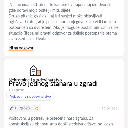
.Naime imam sttrah da te kamere hvataju i moj dio dvorišta
gdje boravi moja obitelj i mld. dijete .
Drugo pitanje glasi dali taj isti susjed može objavljivati
oglašavati fotografije gdje se pored njegove kuće vidi i moja u
potpunosti sa dvorištem .Ako je moguće poslala bih vam i slike
situacije .Treba mi pravni odgovor za daljnje postupanje prema
azop zahtijevu .Hvala
Idi na odgovor
Nekretnine i građevinarstvo
Pravo jednog stanara u zgradi
1 odgovor
Nekretnine i građevinarstvo
1
528
12.07.2025
Poštovani, u potresu je oštećena naša zgrada. Za
konstrukcijsku obnovu smo dobili sredstva države, no jedan