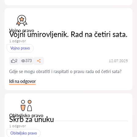
Vojno pravo
Vojni umirovljenik. Rad na četiri sata.
1 odgovor
Vojno pravo
2
373
12.07.2025
Gdje se mogu obratiti i raspitati o pravu rada od četiri sata?
Idi na odgovor
Obiteljsko pravo
Skrb za unuku
1 odgovor
Obiteljsko pravo