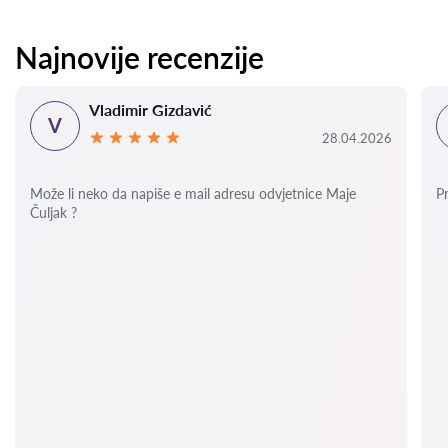
Najnovije recenzije
Vladimir Gizdavić
V
28.04.2026
Može li neko da napiše e mail adresu odvjetnice Maje
P
Čuljak ?