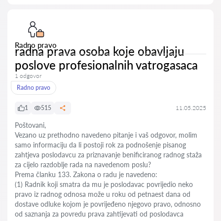
Radno pravo
radna prava osoba koje obavljaju
poslove profesionalnih vatrogasaca
1 odgovor
Radno pravo
1
515
11.05.2025
Poštovani,
Vezano uz prethodno navedeno pitanje i vaš odgovor, molim
samo informaciju da li postoji rok za podnošenje pisanog
zahtjeva poslodavcu za priznavanje benificiranog radnog staža
za cijelo razdoblje rada na navedenom poslu?
Prema članku 133. Zakona o radu je navedeno:
(1) Radnik koji smatra da mu je poslodavac povrijedio neko
pravo iz radnog odnosa može u roku od petnaest dana od
dostave odluke kojom je povrijeđeno njegovo pravo, odnosno
od saznanja za povredu prava zahtijevati od poslodavca