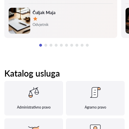
Čuljak Maja
Ocjena:
Odvjetnik
Katalog usluga
Administrativno pravo
Agrarno pravo