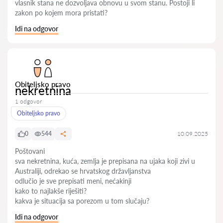
vlasnik stana ne dozvoljava obnovu u svom stanu. Postoji li
zakon po kojem mora pristati?
Idi na odgovor
Obiteljsko pravo
nekretnina
1 odgovor
Obiteljsko pravo
0
544
10.09.2025
Poštovani
sva nekretnina, kuća, zemlja je prepisana na ujaka koji zivi u
Australiji, odrekao se hrvatskog državljanstva
odlučio je sve prepisati meni, nećakinji
kako to najlakše riješiti?
kakva je situacija sa porezom u tom slučaju?
Idi na odgovor