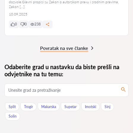
dozvole.Glavni propisi su Zakon o autorskom pravu i srodnim pravima,
Zakon […]
10.09.2025
0
0
238
Povratak na sve članke
Odaberite grad u nastavku da biste prešli na
odvjetnike na tu temu:
Split
Trogir
Makarska
Supetar
Imotski
Sinj
Solin