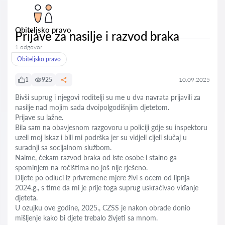
Obiteljsko pravo
Prijave za nasilje i razvod braka
1 odgovor
Obiteljsko pravo
1
925
10.09.2025
Bivši suprug i njegovi roditelji su me u dva navrata prijavili za
nasilje nad mojim sada dvoipolgodišnjim djetetom.
Prijave su lažne.
Bila sam na obavjesnom razgovoru u policiji gdje su inspektoru
uzeli moj iskaz i bili mi podrška jer su vidjeli cijeli slučaj u
suradnji sa socijalnom službom.
Naime, čekam razvod braka od iste osobe i stalno ga
spominjem na ročištima no još nije rješeno.
Dijete po odluci iz privremene mjere živi s ocem od lipnja
2024.g., s time da mi je prije toga suprug uskraćivao viđanje
djeteta.
U ozujku ove godine, 2025., CZSS je nakon obrade donio
mišljenje kako bi djete trebalo živjeti sa mnom.