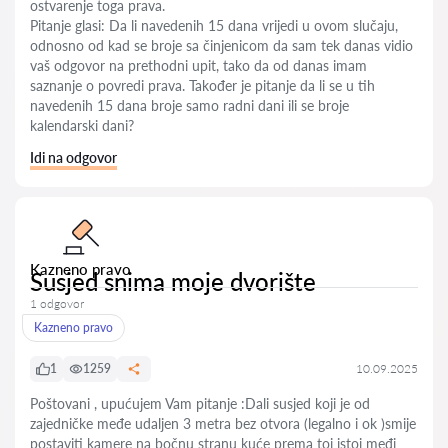
ostvarenje toga prava.
Pitanje glasi: Da li navedenih 15 dana vrijedi u ovom slučaju,
odnosno od kad se broje sa činjenicom da sam tek danas vidio
vaš odgovor na prethodni upit, tako da od danas imam
saznanje o povredi prava. Također je pitanje da li se u tih
navedenih 15 dana broje samo radni dani ili se broje
kalendarski dani?
Idi na odgovor
Kazneno pravo
Susjed snima moje dvorište
1 odgovor
Kazneno pravo
1
1259
10.09.2025
Poštovani , upućujem Vam pitanje :Dali susjed koji je od
zajedničke međe udaljen 3 metra bez otvora (legalno i ok )smije
postaviti kamere na bočnu stranu kuće prema toj istoj međi