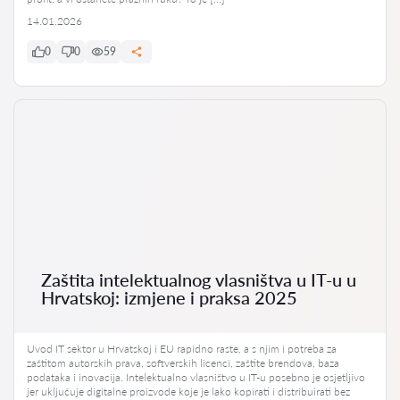
14.01.2026
0
0
59
Zaštita intelektualnog vlasništva u IT-u u
Hrvatskoj: izmjene i praksa 2025
Uvod IT sektor u Hrvatskoj i EU rapidno raste, a s njim i potreba za
zaštitom autorskih prava, softverskih licenci, zaštite brendova, baza
podataka i inovacija. Intelektualno vlasništvo u IT-u posebno je osjetljivo
jer uključuje digitalne proizvode koje je lako kopirati i distribuirati bez