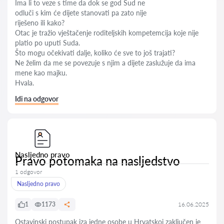
Ima li to veze s time da dok se god Sud ne
odluči s kim će dijete stanovati pa zato nije
riješeno ili kako?
Otac je tražio vještačenje roditeljskih kompetemcija koje nije
platio po uputi Suda.
Što mogu očekivati dalje, koliko će sve to još trajati?
Ne želim da me se povezuje s njim a dijete zaslužuje da ima
mene kao majku.
Hvala.
Idi na odgovor
Nasljedno pravo
Pravo potomaka na nasljedstvo
1 odgovor
Nasljedno pravo
1
1173
16.06.2025
Ostavinski postupak iza jedne osobe u Hrvatskoj zaključen je