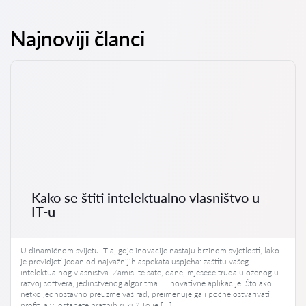
Najnoviji članci
Kako se štiti intelektualno vlasništvo u
IT-u
U dinamičnom svijetu IT-a, gdje inovacije nastaju brzinom svjetlosti, lako
je previdjeti jedan od najvažnijih aspekata uspjeha: zaštitu vašeg
intelektualnog vlasništva. Zamislite sate, dane, mjesece truda uloženog u
razvoj softvera, jedinstvenog algoritma ili inovativne aplikacije. Što ako
netko jednostavno preuzme vaš rad, preimenuje ga i počne ostvarivati
profit, a vi ostanete praznih ruku? To je […]