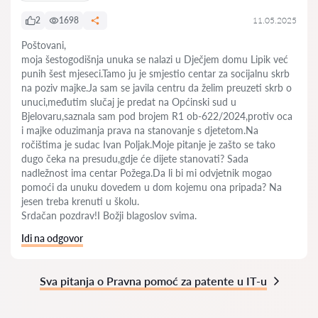
2
1698
11.05.2025
Poštovani,
moja šestogodišnja unuka se nalazi u Dječjem domu Lipik već
punih šest mjeseci.Tamo ju je smjestio centar za socijalnu skrb
na poziv majke.Ja sam se javila centru da želim preuzeti skrb o
unuci,međutim slučaj je predat na Općinski sud u
Bjelovaru,saznala sam pod brojem R1 ob-622/2024,protiv oca
i majke oduzimanja prava na stanovanje s djetetom.Na
ročištima je sudac Ivan Poljak.Moje pitanje je zašto se tako
dugo čeka na presudu,gdje će dijete stanovati? Sada
nadležnost ima centar Požega.Da li bi mi odvjetnik mogao
pomoći da unuku dovedem u dom kojemu ona pripada? Na
jesen treba krenuti u školu.
Srdačan pozdrav!I Božji blagoslov svima.
Idi na odgovor
Sva pitanja o Pravna pomoć za patente u IT-u