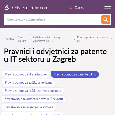
Odvjetnici-hr.com
Zagreb
Sve
Zaštita intelektualnog
Pravna pomoć za patente
Početna
usluge
vlasništva u IT-u
u IT-u
Pravnici i odvjetnici za patente
u IT sektoru u Zagreb
Pravna pomoć za IT startupove
Pravna pomoć za patente u IT-u
Pravna pomoć za zaštitu algoritama
Pravna pomoć za zaštitu softverskog koda
Savjetovanje za autorska prava u IT sektoru
Savjetovanje za licenciranje softvera