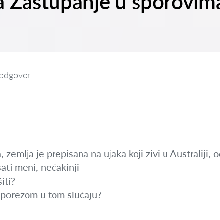
na Zastupanje u sporovim
 odgovor
, zemlja je prepisana na ujaka koji zivi u Australiji,
sati meni, nećakinji
iti?
a porezom u tom slučaju?