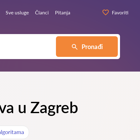
Sve usluge
Članci
Pitanja
Favoriti
Pronađi
ava u Zagreb
algoritama