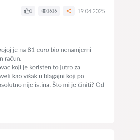
19.04.2025
1
1616
kojoj je na 81 euro bio nenamjerni
an račun.
c koji je koristen to jutro za
veli kao višak u blagajni koji po
olutno nije istina. Što mi je činiti? Od