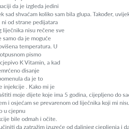
aciji da je izgleda jedini
tek sad shvaćam koliko sam bila glupa. Također, uvije
 ni od strane pedijatara
g liječnika nisu rečene sve
je samo da je moguće
povišena temperatura. U
a otpusnom pismo
 cjepivo K Vitamin, a kad
remrćeno disanje
spomenula da je to
injekcije . Kako mi je
štiti moje dijete koje ima 5 godina, cijepljeno do s
jem i osjećam se prevarenom od liječnika koji mi nisu
no u cjepnu
kcije bile odmah i očite.
učiniti da zatražim izuzeće od daljnjeg cjepljenja i 