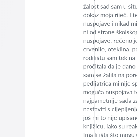
žalost sad sam u situ
dokaz moja riječ. I 
nuspojave i nikad mi
ni od strane školsko
nuspojave, rečeno 
crvenilo, oteklina, 
rodilištu sam tek n
pročitala da je dano
sam se žalila na po
pedijatrica mi nije 
moguća nuspojava te 
najpametnije sada za
nastaviti s cijepljen
još mi to nije upisa
knjižicu, iako su rea
Ima li išta što mogu 