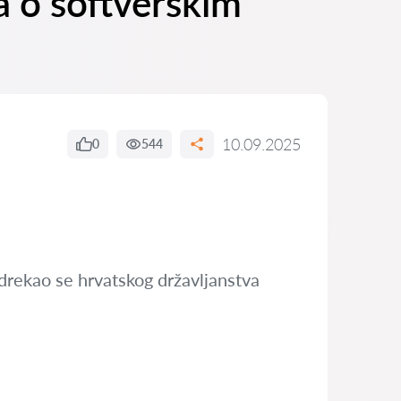
a o softverskim
10.09.2025
0
544
 odrekao se hrvatskog državljanstva