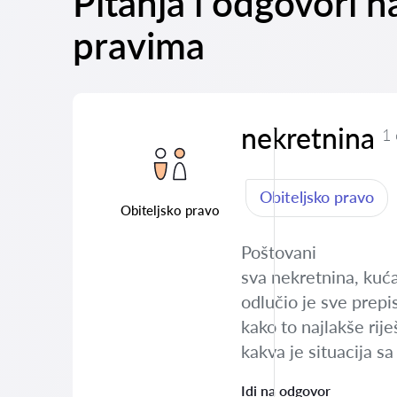
Pitanja i odgovori 
pravima
nekretnina
1
Obiteljsko pravo
Obiteljsko pravo
Poštovani
sva nekretnina, kuća
odlučio je sve prepi
kako to najlakše riješ
kakva je situacija s
Idi na odgovor