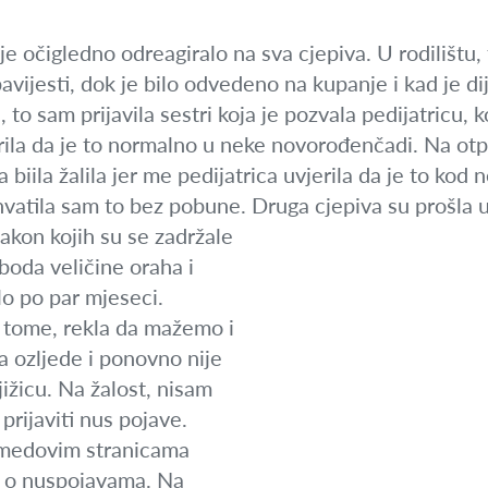
 je očigledno odreagiralo na sva cjepiva. U rodilištu,
bavijesti, dok je bilo odvedeno na kupanje i kad je di
o sam prijavila sestri koja je pozvala pedijatricu, ko
erila da je to normalno u neke novorođenčadi. Na o
ja biila žalila jer me pedijatrica uvjerila da je to kod
hvatila sam to bez pobune. Druga cjepiva su prošla 
nakon kojih su se zadržale
boda veličine oraha i
alo po par mjeseci.
a tome, rekla da mažemo i
 ozljede i ponovno nije
ižicu. Na žalost, nisam
rijaviti nus pojave.
medovim stranicama
lo o nuspojavama. Na