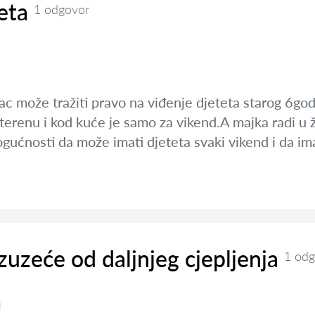
eta
1 odgovor
c može tražiti pravo na viđenje djeteta starog 6godin
terenu i kod kuće je samo za vikend.A majka radi u žup
gućnosti da može imati djeteta svaki vikend i da im
izuzeće od daljnjeg cjepljenja
1 odg