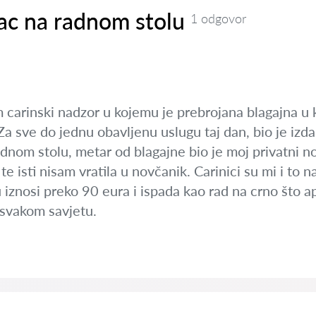
ac na radnom stolu
1 odgovor
 carinski nadzor u kojemu je prebrojana blagajna u 
Za sve do jednu obavljenu uslugu taj dan, bio je izd
m stolu, metar od blagajne bio je moj privatni nova
 isti nisam vratila u novčanik. Carinici su mi i to na
iznosi preko 90 eura i ispada kao rad na crno što aps
 svakom savjetu.