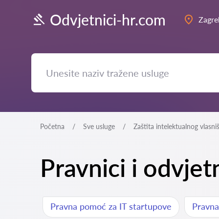
Odvjetnici-hr.com
Zagre
Početna
Sve usluge
Zaštita intelektualnog vlasni
Pravnici i odvjet
Pravna pomoć za IT startupove
Pravna