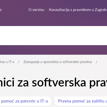
b
O servisu
Konzultacija s pravnikom u Zagreb
štva u IT-u
Zastupanje u sporovima o softverskim pravima
nici za softverska pr
 pomoć za patente u IT-u
Pravna pomoć za zaštitu 