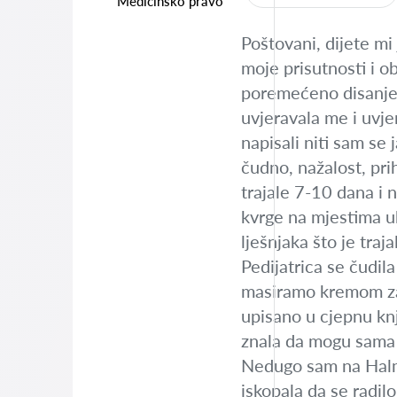
Medicinsko pravo
Poštovani, dijete mi
moje prisutnosti i o
poremećeno disanje, t
uvjeravala me i uvj
napisali niti sam se 
čudno, nažalost, pri
trajale 7-10 dana i 
kvrge na mjestima u
lješnjaka što je traj
Pedijatrica se čudil
masiramo kremom za
upisano u cjepnu knj
znala da mogu sama p
Nedugo sam na Hal
iskopala da se radi