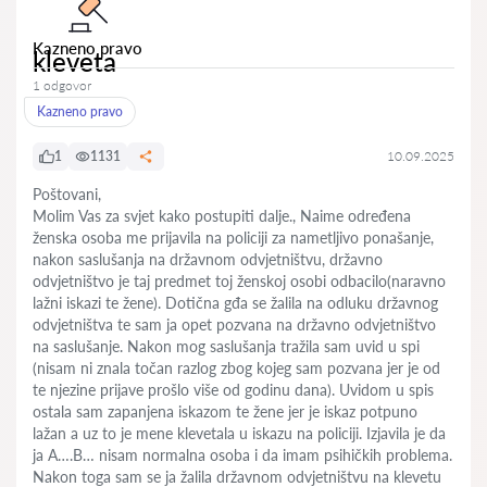
Kazneno pravo
kleveta
1 odgovor
Kazneno pravo
1
1131
10.09.2025
Poštovani,
Molim Vas za svjet kako postupiti dalje., Naime određena
ženska osoba me prijavila na policiji za nametljivo ponašanje,
nakon saslušanja na državnom odvjetništvu, državno
odvjetništvo je taj predmet toj ženskoj osobi odbacilo(naravno
lažni iskazi te žene). Dotična gđa se žalila na odluku državnog
odvjetništva te sam ja opet pozvana na državno odvjetništvo
na saslušanje. Nakon mog saslušanja tražila sam uvid u spi
(nisam ni znala točan razlog zbog kojeg sam pozvana jer je od
te njezine prijave prošlo više od godinu dana). Uvidom u spis
ostala sam zapanjena iskazom te žene jer je iskaz potpuno
lažan a uz to je mene klevetala u iskazu na policiji. Izjavila je da
ja A….B… nisam normalna osoba i da imam psihičkih problema.
Nakon toga sam se ja žalila državnom odvjetništvu na klevetu