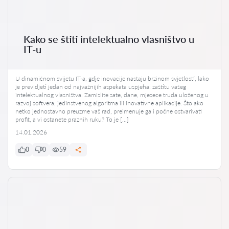
Kako se štiti intelektualno vlasništvo u
IT-u
U dinamičnom svijetu IT-a, gdje inovacije nastaju brzinom svjetlosti, lako
je previdjeti jedan od najvažnijih aspekata uspjeha: zaštitu vašeg
intelektualnog vlasništva. Zamislite sate, dane, mjesece truda uloženog u
razvoj softvera, jedinstvenog algoritma ili inovativne aplikacije. Što ako
netko jednostavno preuzme vaš rad, preimenuje ga i počne ostvarivati
profit, a vi ostanete praznih ruku? To je […]
14.01.2026
0
0
59