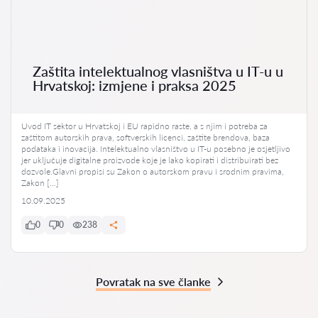
Zaštita intelektualnog vlasništva u IT-u u
Hrvatskoj: izmjene i praksa 2025
Uvod IT sektor u Hrvatskoj i EU rapidno raste, a s njim i potreba za
zaštitom autorskih prava, softverskih licenci, zaštite brendova, baza
podataka i inovacija. Intelektualno vlasništvo u IT-u posebno je osjetljivo
jer uključuje digitalne proizvode koje je lako kopirati i distribuirati bez
dozvole.Glavni propisi su Zakon o autorskom pravu i srodnim pravima,
Zakon […]
10.09.2025
0
0
238
Povratak na sve članke