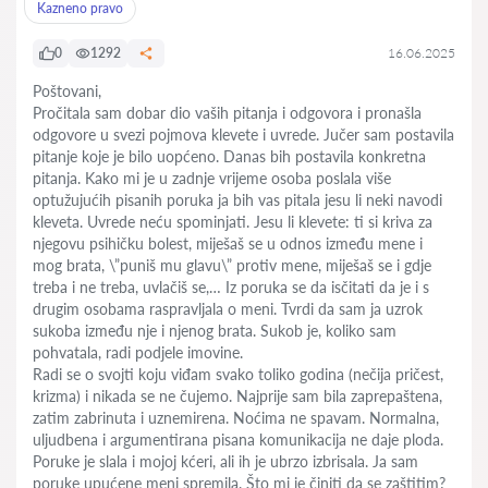
Kazneno pravo
0
1292
16.06.2025
Poštovani,
Pročitala sam dobar dio vaših pitanja i odgovora i pronašla
odgovore u svezi pojmova klevete i uvrede. Jučer sam postavila
pitanje koje je bilo uopćeno. Danas bih postavila konkretna
pitanja. Kako mi je u zadnje vrijeme osoba poslala više
optužujućih pisanih poruka ja bih vas pitala jesu li neki navodi
kleveta. Uvrede neću spominjati. Jesu li klevete: ti si kriva za
njegovu psihičku bolest, miješaš se u odnos između mene i
mog brata, \”puniš mu glavu\” protiv mene, miješaš se i gdje
treba i ne treba, uvlačiš se,… Iz poruka se da isčitati da je i s
drugim osobama raspravljala o meni. Tvrdi da sam ja uzrok
sukoba između nje i njenog brata. Sukob je, koliko sam
pohvatala, radi podjele imovine.
Radi se o svojti koju viđam svako toliko godina (nečija pričest,
krizma) i nikada se ne čujemo. Najprije sam bila zaprepaštena,
zatim zabrinuta i uznemirena. Noćima ne spavam. Normalna,
uljudbena i argumentirana pisana komunikacija ne daje ploda.
Poruke je slala i mojoj kćeri, ali ih je ubrzo izbrisala. Ja sam
poruke upućene meni spremila. Što mi je činiti da se zaštitim?