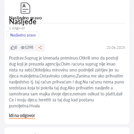
Nasljedno pravo
Nasljeđe
1 odgovor
Nasljedno pravo
0
1298
20.06.2025
Pozdrav.Suprug je iznenada preminuo.Otkrili smo da postoji
dug koji je preuzela agencija.Osim racuna suprug nije imao
nista na sebi.Obiteljsku mirovinu smo podnijeli zahtjev jer su
djeca maloljetna.Ostavinsku cekamo.Zanima me ako prihvatim
nasljedstvo tj. taj račun prihvaćam i dug.Na računu nema puno
sredstava koja bi pokrila taj dug.Ako prihvatim nasljeđe a
samohrana sam majka dvoje djece,nemam odkud to platit,dali
Ce i moju djecu teretiti za taj dug kad postanu
punoljetna.Hvala
Idi na odgovor