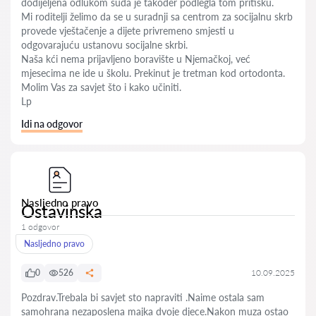
dodijeljena odlukom suda je također podlegla tom pritisku.
Mi roditelji želimo da se u suradnji sa centrom za socijalnu skrb
provede vještačenje a dijete privremeno smjesti u
odgovarajuću ustanovu socijalne skrbi.
Naša kći nema prijavljeno boravište u Njemačkoj, već
mjesecima ne ide u školu. Prekinut je tretman kod ortodonta.
Molim Vas za savjet što i kako učiniti.
Lp
Idi na odgovor
Nasljedno pravo
Ostavinska
1 odgovor
Nasljedno pravo
0
526
10.09.2025
Pozdrav.Trebala bi savjet sto napraviti .Naime ostala sam
samohrana nezaposlena majka dvoje djece.Nakon muza ostao