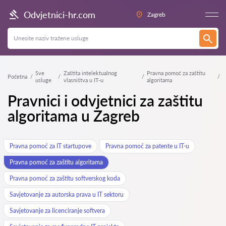
Odvjetnici-hr.com
Zagreb
Sve
Zaštita intelektualnog
Pravna pomoć za zaštitu
Početna
usluge
vlasništva u IT-u
algoritama
Pravnici i odvjetnici za zaštitu
algoritama u Zagreb
Pravna pomoć za IT startupove
Pravna pomoć za patente u IT-u
Pravna pomoć za zaštitu algoritama
Pravna pomoć za zaštitu softverskog koda
Savjetovanje za autorska prava u IT sektoru
Savjetovanje za licenciranje softvera