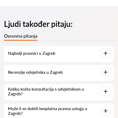
Ljudi također pitaju:
Osnovna pitanja
Najbolji pravnici u Zagreb
Imamo popis najboljih pravnika u Zagreb s potpunim
Recenzije odvjetnika u Zagreb
informacijama. Cijene, recenzije, telefonski brojevi i adrese.
Na našoj platformi prikupljamo stvarne recenzije o
Koliko košta konzultacija s odvjetnikom u
odvjetnicima. Ne brišemo negativne recenzije niti postoji
Zagreb?
mogućnost njihovog lažnog povećavanja.
Konzultacije s odvjetnicima u Zagreb kreću se od 50 eur pa
Može li se dobiti besplatna pravna usluga u
nadalje (cijene mogu varirati ovisno o složenosti pitanja i
Zagreb?
obliku odgovora).