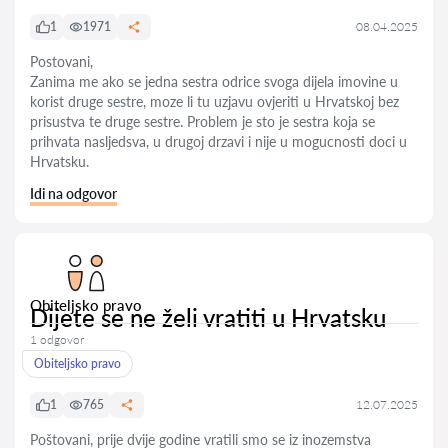
1
1971
08.04.2025
Postovani,
Zanima me ako se jedna sestra odrice svoga dijela imovine u
korist druge sestre, moze li tu uzjavu ovjeriti u Hrvatskoj bez
prisustva te druge sestre. Problem je sto je sestra koja se
prihvata nasljedsva, u drugoj drzavi i nije u mogucnosti doci u
Hrvatsku.
Idi na odgovor
Obiteljsko pravo
Dijete se ne želi vratiti u Hrvatsku
1 odgovor
Obiteljsko pravo
1
765
12.07.2025
Poštovani, prije dvije godine vratili smo se iz inozemstva