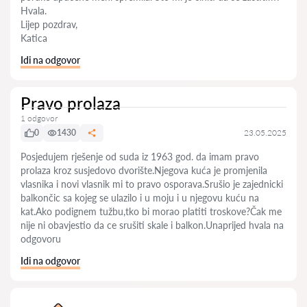
Hvala.
Lijep pozdrav,
Katica
Idi na odgovor
Pravo prolaza
1 odgovor
0
1430
23.05.2025
Posjedujem rješenje od suda iz 1963 god. da imam pravo
prolaza kroz susjedovo dvorište.Njegova kuća je promjenila
vlasnika i novi vlasnik mi to pravo osporava.Srušio je zajednicki
balkončic sa kojeg se ulazilo i u moju i u njegovu kuću na
kat.Ako podignem tužbu,tko bi morao platiti troskove?Čak me
nije ni obavjestio da ce srušiti skale i balkon.Unaprijed hvala na
odgovoru
Idi na odgovor