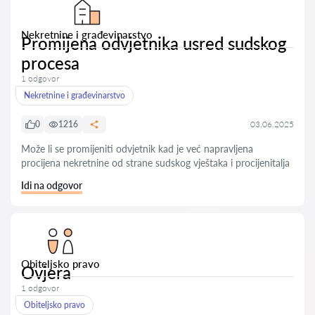
Nekretnine i građevinarstvo
Promijena odvjetnika usred sudskog
procesa
1 odgovor
Nekretnine i građevinarstvo
0
1216
03.06.2025
Može li se promijeniti odvjetnik kad je već napravljena
procijena nekretnine od strane sudskog vještaka i procijenitalja
Idi na odgovor
Obiteljsko pravo
Ovjera
1 odgovor
Obiteljsko pravo