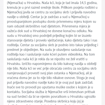
(Njemačka) u Hrvatsku. Naša kći, koja je tad imala 14,5 godina,
krenula je u prvi razred srednje škole. Prilikom posjeta rodbini u
Njemačkoj javila se centru za socijalnu skrb i prijavila navodno
nasilje u obitelji. Centar ju je zadržao a sud u Njemačkoj u
prvostupanjskom postupku donio privremenu mjeru kojom su
nam oduzeli skrbništvo nad djetetom. Privremena mjera je
važeća dok sud u Hrvatskoj ne donese konačnu odluku. Na
sudu u Hrvatskoj smo podnijeli prijedlog kojim bi se izuzelo
stanovanje djeteta i provelo vještačenje, kako djeteta tako i nas
roditelja. Centar za socijalnu skrb je podnio isto takav prijedlog i
predmet je objedinjen. Na sudu je obavljeno saslušanje nas
roditelja kao i saslušanje naše kćeri putem videolinka. Na tom
saslušanju naša kći je rekla da se nipošto ne želi vratiti u
Hrvatsku. Izričito napominjemo da bilo kakvog nasilja u obitelji
nije bilo. Naša kći se već prije obraćala centru za socijalnu skrb
namjeravajući provesti svoj plan ostanka u Njemačkoj, ali je
vraćena doma jer za to nije bilo nikakve osnove. Stoga je ovaj
put prijavila navodno nasilje kako bi je ovaj put ipak zadržali.
Inače sve to provodi po uputama muške osobe s kojom je u
kontaktu. Socijalna služba iz Njemačke vrši intenzivan pritisak
na sud tvrdeći da bi se njenim povratkom u Hrvatsku ugrozilo
njeno zdravstveno stanje. Posebna skrbnica koju joj je