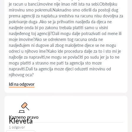
je racun u banci,imovine nije imao niti ista na sebi.Obiteljsku
mirovinu smo pokrenuli.Naknadno smo otkrili da postoji dug
prema agenciji za naplatu,a sredstva na racunu nisu dovoljna za
pokrivanje duga .Ako se ja prihvatim nasljeđa da djeca ne
nasljede onda bi po zakonu trebala platiti samo u visini
nasljeđenog toj agenciji?Dali mogu dalje potrazivati od mene ili
moje imovine?Ako se odreknem tog racuna onda ne
nasljeđujem ni dugove ali zbog maloljetne djece se ne mogu
odreci u njihovo ime?Kako ide procedura dalje za to i sto mi je
najbolje za napraviti,ne mogu se povlačiti po sudu jer ja to ne
mogu platiti a strasno me pati ta agencija sto moze
napraviti.Dali ta agencija moze djeci oduzeti mirovinu od
njihovog oca?
Idi na odgovor
Kazneno pravo
Kleveta
1 odgovor