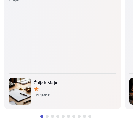
Čuljak Maja
Ocjena:
Odvjetnik