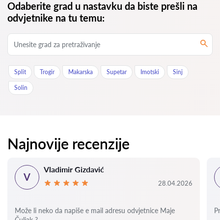
Odaberite grad u nastavku da biste prešli na
odvjetnike na tu temu:
Split
Trogir
Makarska
Supetar
Imotski
Sinj
Solin
Najnovije recenzije
Vladimir Gizdavić
V
28.04.2026
Može li neko da napiše e mail adresu odvjetnice Maje
P
Čuljak ?