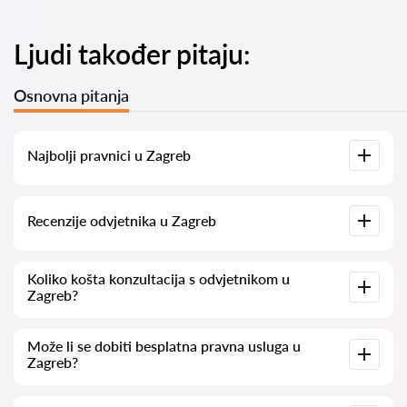
Ljudi također pitaju:
Osnovna pitanja
Najbolji pravnici u Zagreb
Imamo popis najboljih pravnika u Zagreb s potpunim
Recenzije odvjetnika u Zagreb
informacijama. Cijene, recenzije, telefonski brojevi i adrese.
Na našoj platformi prikupljamo stvarne recenzije o
Koliko košta konzultacija s odvjetnikom u
odvjetnicima. Ne brišemo negativne recenzije niti postoji
Zagreb?
mogućnost njihovog lažnog povećavanja.
Konzultacije s odvjetnicima u Zagreb kreću se od 50 eur pa
Može li se dobiti besplatna pravna usluga u
nadalje (cijene mogu varirati ovisno o složenosti pitanja i
Zagreb?
obliku odgovora).
Za početak, jasno i sažeto formulirajte svoje pitanje i