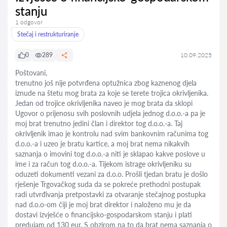
stanju
1 odgovor
Stečaj i restrukturiranje
0
289
10.09.2025
Poštovani,
trenutno još nije potvrđena optužnica zbog kaznenog djela
iznude na štetu mog brata za koje se terete trojica okrivljenika.
Jedan od trojice okrivljenika naveo je mog brata da sklopi
Ugovor o prijenosu svih poslovnih udjela jednog d.o.o.-a pa je
moj brat trenutno jedini član i direktor tog d.o.o.-a. Taj
okrivljenik imao je kontrolu nad svim bankovnim računima tog
d.o.o.-a i uzeo je bratu kartice, a moj brat nema nikakvih
saznanja o imovini tog d.o.o.-a niti je sklapao kakve poslove u
ime i za račun tog d.o.o.-a. Tijekom istrage okrivljeniku su
oduzeti dokumenti vezani za d.o.o. Prošli tjedan bratu je došlo
rješenje Trgovačkog suda da se pokreće prethodni postupak
radi utvrđivanja pretpostavki za otvaranje stečajnog postupka
nad d.o.o-om čiji je moj brat direktor i naloženo mu je da
dostavi izvješće o financijsko-gospodarskom stanju i plati
predujam od 130 eur. S obzirom na to da brat nema saznanja o