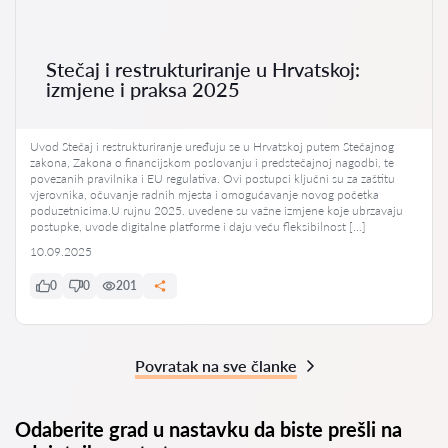
Stečaj i restrukturiranje u Hrvatskoj:
izmjene i praksa 2025
Uvod Stečaj i restrukturiranje uređuju se u Hrvatskoj putem Stečajnog
zakona, Zakona o financijskom poslovanju i predstečajnoj nagodbi, te
povezanih pravilnika i EU regulativa. Ovi postupci ključni su za zaštitu
vjerovnika, očuvanje radnih mjesta i omogućavanje novog početka
poduzetnicima.U rujnu 2025. uvedene su važne izmjene koje ubrzavaju
postupke, uvode digitalne platforme i daju veću fleksibilnost […]
10.09.2025
0
0
201
Povratak na sve članke
Odaberite grad u nastavku da biste prešli na