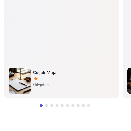
Čuljak Maja
Ocjena:
Odvjetnik