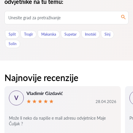
odvjetnike na tu temu:
Split
Trogir
Makarska
Supetar
Imotski
Sinj
Solin
Najnovije recenzije
Vladimir Gizdavić
V
28.04.2026
Može li neko da napiše e mail adresu odvjetnice Maje
P
Čuljak ?