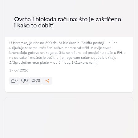
Ovrha i blokada računa: što je zaštićeno
i kako to dobiti
U Hrvatskoj je više od 300 tisuća blokiranih. Zaštita postoji — ali ne
uključuje se sama: zaštićeni račun morate zatražiti. A dvije stvari
iznenađuju gotovo svakoga: zaštita se računa od prosječne plaće u RH, a
ne od vaše, i možete je tražiti prije nego vam račun uopće blokiraju.
2/3prosječne neto plaće — obični dug 1/2zakonsko […]
17.07.2026
0
0
20