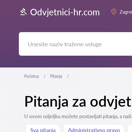
Odvjetnici-hr.com
Zagre
Početna
Pitanja
Pitanja za odvje
U ovom odjeljku možete postavljati pitanja, a naši 
Sva pitanja
Administrativno pravo