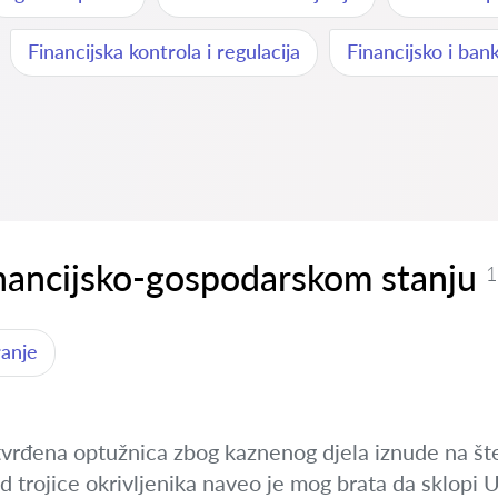
Financijska kontrola i regulacija
Financijsko i ban
inancijsko-gospodarskom stanju
1
ranje
tvrđena optužnica zbog kaznenog djela iznude na šte
od trojice okrivljenika naveo je mog brata da sklopi 