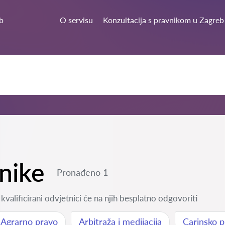
b
O servisu
Konzultacija s pravnikom u Zagreb
tnike
Pronađeno 1
kvalificirani odvjetnici će na njih besplatno odgovoriti
Agrarno pravo
Arbitraža i medijacija
Carinsko 