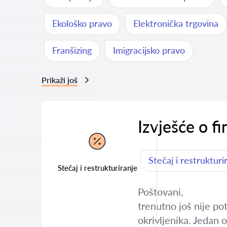
Ekološko pravo
Elektronička trgovina
Franšizing
Imigracijsko pravo
Prikaži još
Izvješće o f
Stečaj i restrukturi
Stečaj i restrukturiranje
Poštovani,
trenutno još nije po
okrivljenika. Jedan 