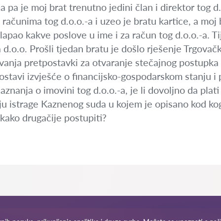
a pa je moj brat trenutno jedini član i direktor tog d.
ačunima tog d.o.o.-a i uzeo je bratu kartice, a moj
sklapao kakve poslove u ime i za račun tog d.o.o.-a. T
d.o.o. Prošli tjedan bratu je došlo rješenje Trgova
vanja pretpostavki za otvaranje stečajnog postupka n
stavi izvješće o financijsko-gospodarskom stanju i
aznanja o imovini tog d.o.o.-a, je li dovoljno da pla
u istrage Kaznenog suda u kojem je opisano kod koga
ekako drugačije postupiti?
pa stranice
Naša mreža širom svijeta