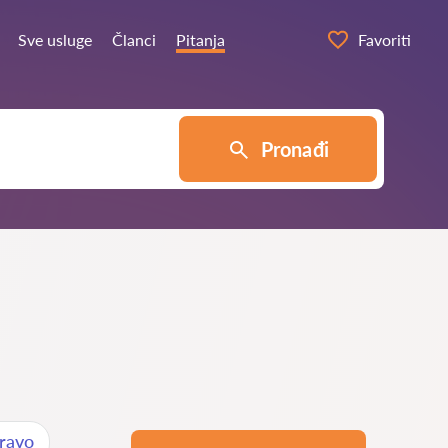
Sve usluge
Članci
Pitanja
Favoriti
Pronađi
pravo