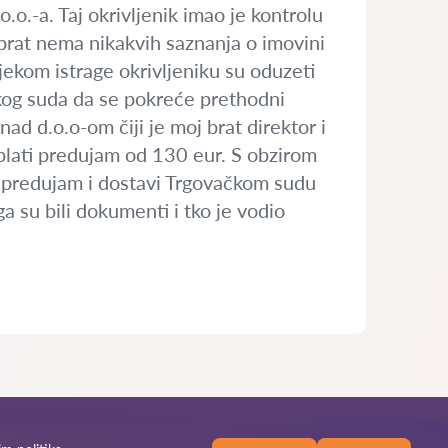
o.o.-a. Taj okrivljenik imao je kontrolu
 brat nema nikakvih saznanja o imovini
ijekom istrage okrivljeniku su oduzeti
čkog suda da se pokreće prethodni
ad d.o.o-om čiji je moj brat direktor i
 plati predujam od 130 eur. S obzirom
ti predujam i dostavi Trgovačkom sudu
 su bili dokumenti i tko je vodio