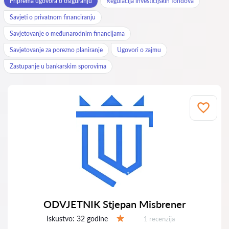
Priprema ugovora o osiguranju
Regulacija investicijskih fondova
Savjeti o privatnom financiranju
Savjetovanje o međunarodnim financijama
Savjetovanje za porezno planiranje
Ugovori o zajmu
Zastupanje u bankarskim sporovima
ODVJETNIK Stjepan Misbrener
Iskustvo:
32 godine
Recenzija:
1 recenzija
Ocjena: