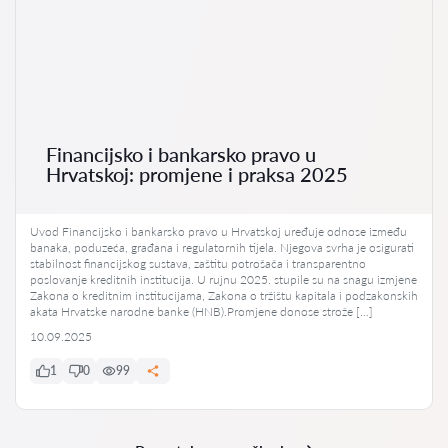
Financijsko i bankarsko pravo u
Hrvatskoj: promjene i praksa 2025
Uvod Financijsko i bankarsko pravo u Hrvatskoj uređuje odnose između
banaka, poduzeća, građana i regulatornih tijela. Njegova svrha je osigurati
stabilnost financijskog sustava, zaštitu potrošača i transparentno
poslovanje kreditnih institucija. U rujnu 2025. stupile su na snagu izmjene
Zakona o kreditnim institucijama, Zakona o tržištu kapitala i podzakonskih
akata Hrvatske narodne banke (HNB).Promjene donose strože […]
10.09.2025
1
0
99