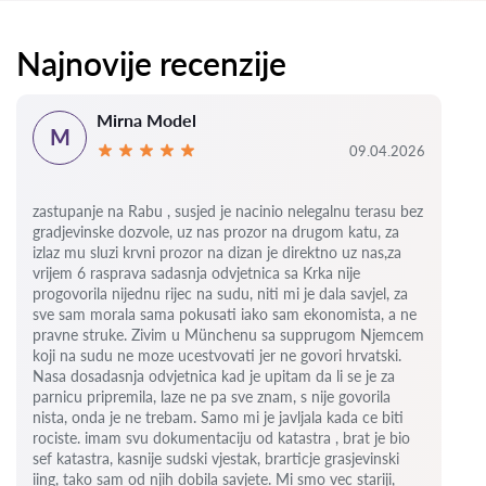
Najnovije recenzije
Mirna Model
M
09.04.2026
zastupanje na Rabu , susjed je nacinio nelegalnu terasu bez
gradjevinske dozvole, uz nas prozor na drugom katu, za
izlaz mu sluzi krvni prozor na dizan je direktno uz nas,za
vrijem 6
rasprava sadasnja odvjetnica sa Krka nije
progovorila nijednu rijec na sudu, niti mi je dala savjel, za
sve sam morala sama pokusati iako sam ekonomista, a ne
pravne struke. Zivim u Münchenu sa supprugom Njemcem
koji na sudu ne moze ucestvovati jer ne govori hrvatski.
Nasa dosadasnja odvjetnica kad je upitam da li se je za
parnicu pripremila, laze ne pa sve znam, s nije govorila
nista, onda je ne trebam. Samo mi je javljala kada ce biti
rociste.
imam svu dokumentaciju od katastra , brat je bio
sef katastra, kasnije sudski vjestak, brarticje grasjevinski
iing, tako sam od njih dobila savjete.
Mi smo vec stariji,