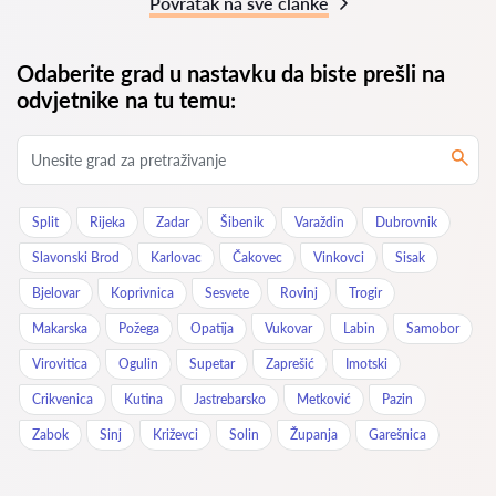
Povratak na sve članke
Odaberite grad u nastavku da biste prešli na
odvjetnike na tu temu:
Split
Rijeka
Zadar
Šibenik
Varaždin
Dubrovnik
Slavonski Brod
Karlovac
Čakovec
Vinkovci
Sisak
Bjelovar
Koprivnica
Sesvete
Rovinj
Trogir
Makarska
Požega
Opatija
Vukovar
Labin
Samobor
Virovitica
Ogulin
Supetar
Zaprešić
Imotski
Crikvenica
Kutina
Jastrebarsko
Metković
Pazin
Zabok
Sinj
Križevci
Solin
Županja
Garešnica