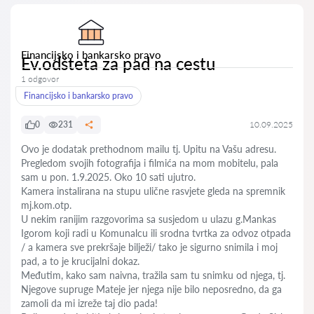
Financijsko i bankarsko pravo
Ev.odšteta za pad na cestu
1 odgovor
Financijsko i bankarsko pravo
0
231
10.09.2025
Ovo je dodatak prethodnom mailu tj. Upitu na Vašu adresu.
Pregledom svojih fotografija i filmića na mom mobitelu, pala
sam u pon. 1.9.2025. Oko 10 sati ujutro.
Kamera instalirana na stupu ulične rasvjete gleda na spremnik
mj.kom.otp.
U nekim ranijim razgovorima sa susjedom u ulazu g.Mankas
Igorom koji radi u Komunalcu ili srodna tvrtka za odvoz otpada
/ a kamera sve prekršaje bilježi/ tako je sigurno snimila i moj
pad, a to je krucijalni dokaz.
Međutim, kako sam naivna, tražila sam tu snimku od njega, tj.
Njegove supruge Mateje jer njega nije bilo neposredno, da ga
zamoli da mi izreže taj dio pada!