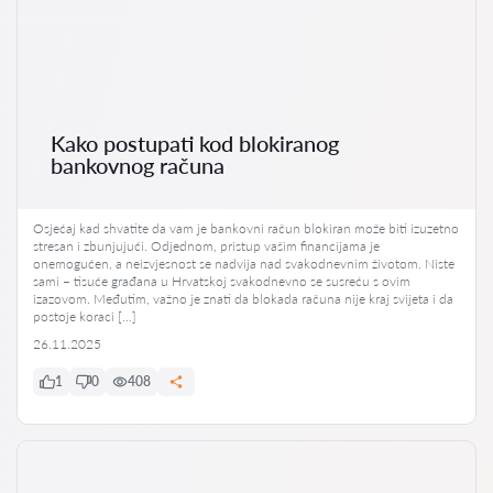
Kako postupati kod blokiranog
bankovnog računa
Osjećaj kad shvatite da vam je bankovni račun blokiran može biti izuzetno
stresan i zbunjujući. Odjednom, pristup vašim financijama je
onemogućen, a neizvjesnost se nadvija nad svakodnevnim životom. Niste
sami – tisuće građana u Hrvatskoj svakodnevno se susreću s ovim
izazovom. Međutim, važno je znati da blokada računa nije kraj svijeta i da
postoje koraci […]
26.11.2025
1
0
408