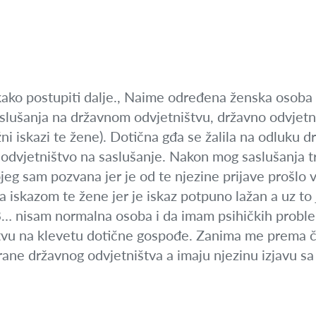
ako postupiti dalje., Naime određena ženska osoba me
slušanja na državnom odvjetništvu, državno odvjetni
ni iskazi te žene). Dotična gđa se žalila na odluku 
dvjetništvo na saslušanje. Nakon mog saslušanja tra
jeg sam pozvana jer je od te njezine prijave prošlo 
 iskazom te žene jer je iskaz potpuno lažan a uz to j
.B… nisam normalna osoba i da imam psihičkih proble
vu na klevetu dotične gospođe. Zanima me prema čl
ane državnog odvjetništva a imaju njezinu izjavu sa 