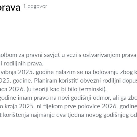
prava
1 odgovor
lbom za pravni savjet u vezi s ostvarivanjem prava 
i rodiljnih prava.
vibnja 2025. godine nalazim se na bolovanju zbog k
25. godine. Planiram koristiti obvezni rodiljni dopust
a 2026. (u teoriji kad bi bilo terminski).
godine imam pravo na novi godišnji odmor, ali ga zb
ni do kraja 2025. ni tijekom prve polovice 2026. godin
et korištenja najmanje dva tjedna novog godišnjeg o