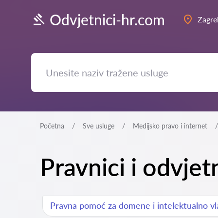
Odvjetnici-hr.com
Zagre
Početna
Sve usluge
Medijsko pravo i internet
Pravnici i odvjet
Pravna pomoć za domene i intelektualno vl