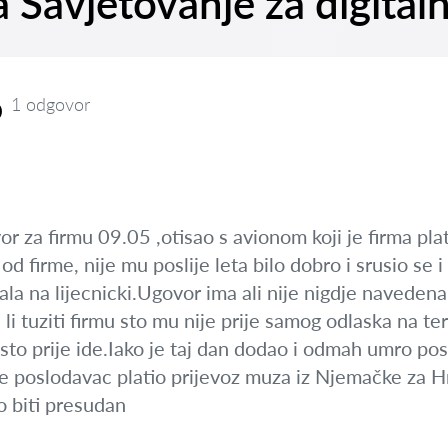
a Savjetovanje za digital
o
1 odgovor
or za firmu 09.05 ,otisao s avionom koji je firma pl
 od firme, nije mu poslije leta bilo dobro i srusio se 
slala na lijecnicki.Ugovor ima ali nije nigdje naveden
 li tuziti firmu sto mu nije prije samog odlaska na te
 sto prije ide.Iako je taj dan dodao i odmah umro pos
 je poslodavac platio prijevoz muza iz Njemačke za 
o biti presudan