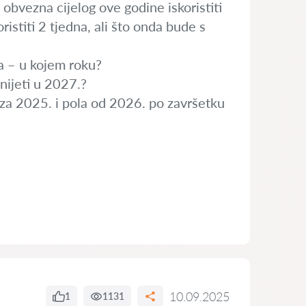
 obvezna cijelog ove godine iskoristiti
istiti 2 tjedna, ali što onda bude s
da – u kojem roku?
nijeti u 2027.?
la za 2025. i pola od 2026. po završetku
10.09.2025
1
1131