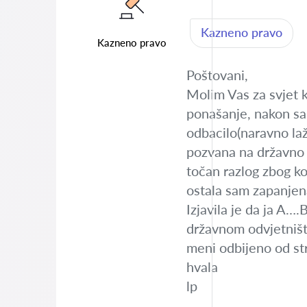
Kazneno pravo
Kazneno pravo
Poštovani,
Molim Vas za svjet k
ponašanje, nakon sa
odbacilo(naravno laž
pozvana na državno o
točan razlog zbog ko
ostala sam zapanjena
Izjavila je da ja A…
državnom odvjetništ
meni odbijeno od str
hvala
lp