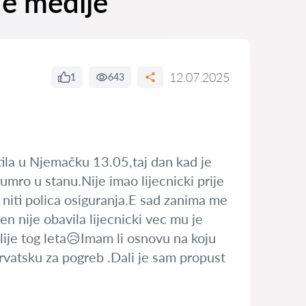
ne medije
12.07.2025
1
643
atila u Njemačku 13.05,taj dan kad je
i umro u stanu.Nije imao lijecnicki prije
a niti polica osiguranja.E sad zanima me
ren nije obavila lijecnicki vec mu je
lije tog leta😥Imam li osnovu na koju
Hrvatsku za pogreb .Dali je sam propust