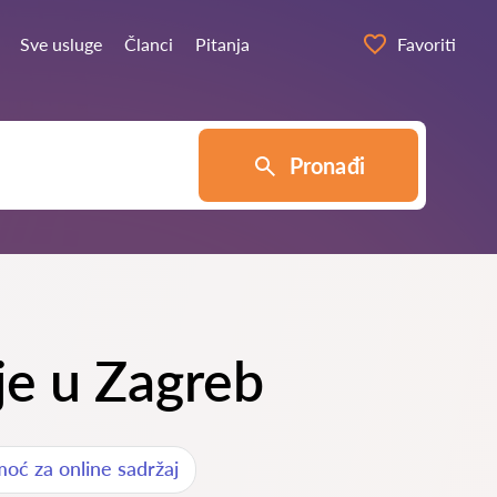
Sve usluge
Članci
Pitanja
Favoriti
Pronađi
ije u Zagreb
oć za online sadržaj