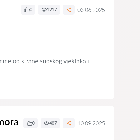
03.06.2025
0
1217
nine od strane sudskog vještaka i
dmora
10.09.2025
0
487