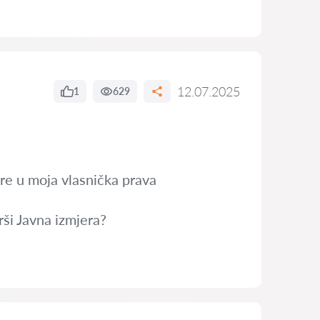
12.07.2025
1
629
re u moja vlasnička prava
rši Javna izmjera?