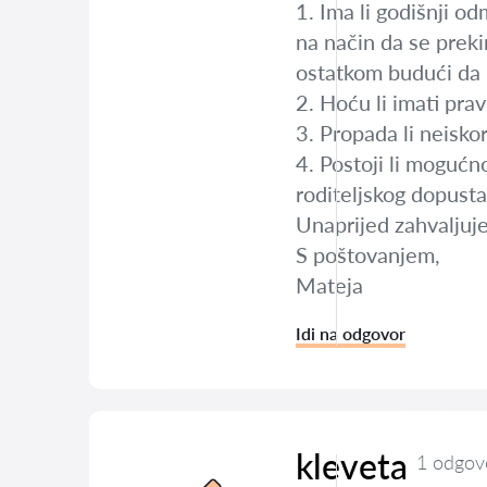
1. Ima li godišnji o
na način da se preki
ostatkom budući da 
2. Hoću li imati prav
3. Propada li neisko
4. Postoji li mogućno
roditeljskog dopust
Unaprijed zahvaljuj
S poštovanjem,
Mateja
Idi na odgovor
kleveta
1 odgov