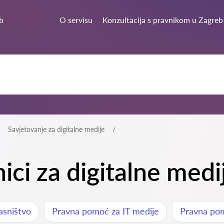
b
O servisu
Konzultacija s pravnikom u Zagreb
Savjetovanje za digitalne medije
nici za digitalne med
asništvo
Pravna pomoć za IT medije
Pravna pom