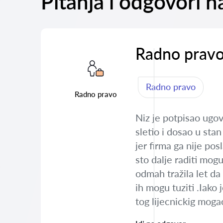
Pitanja i odgovori n
Radno prav
Radno pravo
Radno pravo
Niz je potpisao ugov
sletio i dosao u stan
jer firma ga nije po
sto dalje raditi mogu
odmah tražila let da
ih mogu tuziti .Iako
tog lijecnickig moga