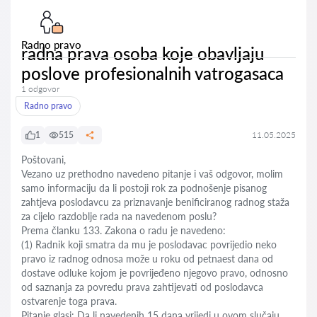
Radno pravo
radna prava osoba koje obavljaju
poslove profesionalnih vatrogasaca
1 odgovor
Radno pravo
1
515
11.05.2025
Poštovani,
Vezano uz prethodno navedeno pitanje i vaš odgovor, molim
samo informaciju da li postoji rok za podnošenje pisanog
zahtjeva poslodavcu za priznavanje benificiranog radnog staža
za cijelo razdoblje rada na navedenom poslu?
Prema članku 133. Zakona o radu je navedeno:
(1) Radnik koji smatra da mu je poslodavac povrijedio neko
pravo iz radnog odnosa može u roku od petnaest dana od
dostave odluke kojom je povrijeđeno njegovo pravo, odnosno
od saznanja za povredu prava zahtijevati od poslodavca
ostvarenje toga prava.
Pitanje glasi: Da li navedenih 15 dana vrijedi u ovom slučaju,