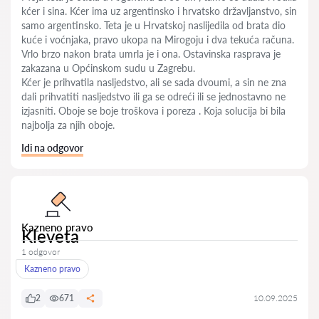
kćer i sina. Kćer ima uz argentinsko i hrvatsko državljanstvo, sin
samo argentinsko. Teta je u Hrvatskoj naslijedila od brata dio
kuće i voćnjaka, pravo ukopa na Mirogoju i dva tekuća računa.
Vrlo brzo nakon brata umrla je i ona. Ostavinska rasprava je
zakazana u Općinskom sudu u Zagrebu.
Kćer je prihvatila nasljedstvo, ali se sada dvoumi, a sin ne zna
dali prihvatiti nasljedstvo ili ga se odreći ili se jednostavno ne
izjasniti. Oboje se boje troškova i poreza . Koja solucija bi bila
najbolja za njih oboje.
Idi na odgovor
Kazneno pravo
Kleveta
1 odgovor
Kazneno pravo
2
671
10.09.2025