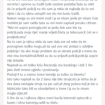
oni krivi i uporno su tražili tuđe osobne podatke.Tada su rekli
da će prijaviti policiji na sto sam ja rekla ok najbolje da to oni
riješe i da ću njima ustupiti sve sto me budu tražili.
Nakon svega su oni mene zvali i ja se nisam javila jer nisam čula
mobitel jer sam radila tada su oni meni napisali poruku citiram
“Nisi mi uopće pomogla,nisi se javila dok sam bio na
policiji,sada moja riječ manje vrijedi.Šteta za tebe,suocit ćeš se s
posljedicama”
Na to sam ja njima rekla da sam dala sve od sebe da im
pomognem koliko mogu,ali da sad ovo već prelazi u ozbiljne
prijetnje i da ako imaju problem da se obrate policiji a mene da
vise nisu kontaktirali.Rekli su da su prijavili policiji,policija uopće
nije dolazila
Napisali su mi toliko lošu Recenziju ma bookingu i dali 1 što
jako šteti mome ugledu i poslovanju
Postoji li tu u svemu tome temelja za tužbu za klevetu?
Isto tako napisali su da 2 dana nije bilo struje,sto je istina da je
dva dana nestajala struja na par sati,ali zbog požara koji je bio u
blizini,isto tako bili su obaviješteni o tome i ja na to nisam
mogla utjecati
S tim da su i njihova dijeca meni bacila betonski oplocnik u
bazen i sitna kamenja,radili su štetu