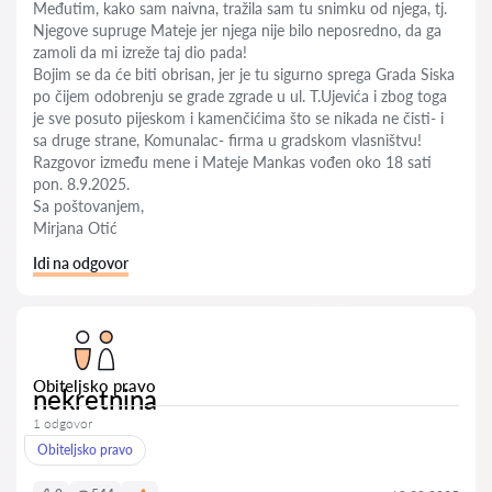
Međutim, kako sam naivna, tražila sam tu snimku od njega, tj.
Njegove supruge Mateje jer njega nije bilo neposredno, da ga
zamoli da mi izreže taj dio pada!
Bojim se da će biti obrisan, jer je tu sigurno sprega Grada Siska
po čijem odobrenju se grade zgrade u ul. T.Ujevića i zbog toga
je sve posuto pijeskom i kamenčićima što se nikada ne čisti- i
sa druge strane, Komunalac- firma u gradskom vlasništvu!
Razgovor između mene i Mateje Mankas vođen oko 18 sati
pon. 8.9.2025.
Sa poštovanjem,
Mirjana Otić
Idi na odgovor
Obiteljsko pravo
nekretnina
1 odgovor
Obiteljsko pravo