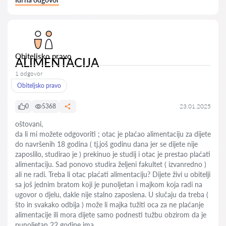
Obiteljsko pravo
ALIMENTACIJA
1 odgovor
Obiteljsko pravo
0
5368
23.01.2025
oštovani,
da li mi možete odgovoriti ; otac je plaćao alimentaciju za dijete
do navršenih 18 godina ( tj.još godinu dana jer se dijete nije
zaposlilo, studirao je ) prekinuo je studij i otac je prestao plaćati
alimentaciju. Sad ponovo studira željeni fakultet ( izvanredno )
ali ne radi. Treba li otac plaćati alimentaciju? Dijete živi u obitelji
sa još jednim bratom koji je punoljetan i majkom koja radi na
ugovor o djelu, dakle nije stalno zaposlena. U slučaju da treba (
što in svakako odbija ) može li majka tužiti oca za ne plaćanje
alimentacije ili mora dijete samo podnesti tužbu obzirom da je
punoljetan 22 godine ima.