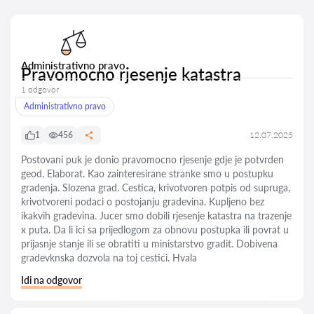
Administrativno pravo
Pravomocno rjesenje katastra
1 odgovor
Administrativno pravo
1
456
12.07.2025
Postovani puk je donio pravomocno rjesenje gdje je potvrden
geod. Elaborat. Kao zainteresirane stranke smo u postupku
gradenja. Slozena grad. Cestica, krivotvoren potpis od supruga,
krivotvoreni podaci o postojanju gradevina. Kupljeno bez
ikakvih gradevina. Jucer smo dobili rjesenje katastra na trazenje
x puta. Da li ici sa prijedlogom za obnovu postupka ili povrat u
prijasnje stanje ili se obratiti u ministarstvo gradit. Dobivena
gradevknska dozvola na toj cestici. Hvala
Idi na odgovor