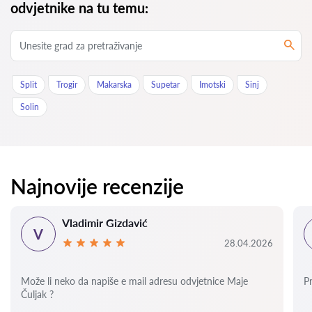
odvjetnike na tu temu:
Split
Trogir
Makarska
Supetar
Imotski
Sinj
Solin
Najnovije recenzije
Vladimir Gizdavić
V
28.04.2026
Može li neko da napiše e mail adresu odvjetnice Maje
P
Čuljak ?