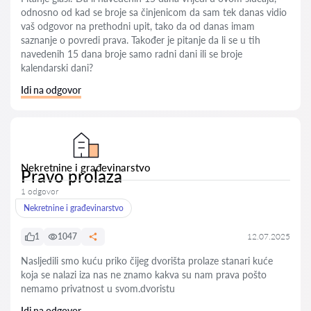
odnosno od kad se broje sa činjenicom da sam tek danas vidio
vaš odgovor na prethodni upit, tako da od danas imam
saznanje o povredi prava. Također je pitanje da li se u tih
navedenih 15 dana broje samo radni dani ili se broje
kalendarski dani?
Idi na odgovor
Nekretnine i građevinarstvo
Pravo prolaza
1 odgovor
Nekretnine i građevinarstvo
1
1047
12.07.2025
Nasljedili smo kuću priko čijeg dvorišta prolaze stanari kuće
koja se nalazi iza nas ne znamo kakva su nam prava pošto
nemamo privatnost u svom.dvoristu
Idi na odgovor