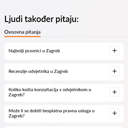
Ljudi također pitaju:
Osnovna pitanja
Najbolji pravnici u Zagreb
Imamo popis najboljih pravnika u Zagreb s potpunim
Recenzije odvjetnika u Zagreb
informacijama. Cijene, recenzije, telefonski brojevi i adrese.
Na našoj platformi prikupljamo stvarne recenzije o
Koliko košta konzultacija s odvjetnikom u
odvjetnicima. Ne brišemo negativne recenzije niti postoji
Zagreb?
mogućnost njihovog lažnog povećavanja.
Konzultacije s odvjetnicima u Zagreb kreću se od 50 eur pa
Može li se dobiti besplatna pravna usluga u
nadalje (cijene mogu varirati ovisno o složenosti pitanja i
Zagreb?
obliku odgovora).