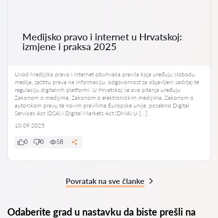
Medijsko pravo i internet u Hrvatskoj:
izmjene i praksa 2025
Uvod Medijsko pravo i internet obuhvaća pravila koja uređuju slobodu
medija, zaštitu prava na informaciju, odgovornost za objavljeni sadržaj te
regulaciju digitalnih platformi. U Hrvatskoj se ova pitanja uređuju
Zakonom o medijima, Zakonom o elektroničkim medijima, Zakonom o
autorskom pravu te novim pravilima Europske unije, posebno Digital
Services Act (DSA) i Digital Markets Act (DMA).U […]
10.09.2025
0
0
58
Povratak na sve članke
Odaberite grad u nastavku da biste prešli na