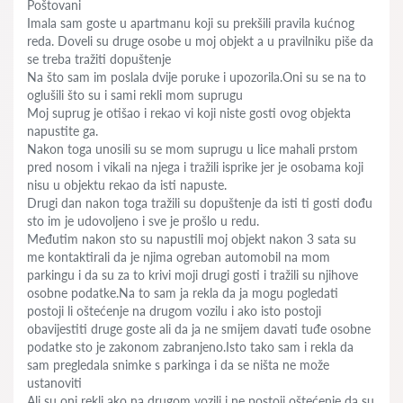
Poštovani
Imala sam goste u apartmanu koji su prekšili pravila kućnog
reda. Doveli su druge osobe u moj objekt a u pravilniku piše da
se treba tražiti dopuštenje
Na što sam im poslala dvije poruke i upozorila.Oni su se na to
oglušili što su i sami rekli mom suprugu
Moj suprug je otišao i rekao vi koji niste gosti ovog objekta
napustite ga.
Nakon toga unosili su se mom suprugu u lice mahali prstom
pred nosom i vikali na njega i tražili isprike jer je osobama koji
nisu u objektu rekao da isti napuste.
Drugi dan nakon toga tražili su dopuštenje da isti ti gosti dođu
sto im je udovoljeno i sve je prošlo u redu.
Međutim nakon sto su napustili moj objekt nakon 3 sata su
me kontaktirali da je njima ogreban automobil na mom
parkingu i da su za to krivi moji drugi gosti i tražili su njihove
osobne podatke.Na to sam ja rekla da ja mogu pogledati
postoji li oštećenje na drugom vozilu i ako isto postoji
obavijestiti druge goste ali da ja ne smijem davati tuđe osobne
podatke sto je zakonom zabranjeno.Isto tako sam i rekla da
sam pregledala snimke s parkinga i da se ništa ne može
ustanoviti
Ali su oni rekli ako na drugom vozili i ne postoji oštećenje da su