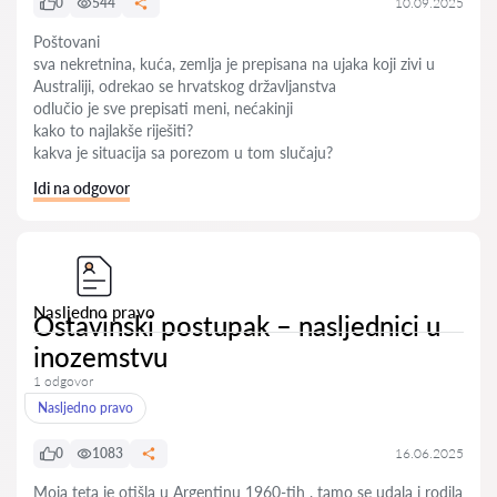
0
544
10.09.2025
Poštovani
sva nekretnina, kuća, zemlja je prepisana na ujaka koji zivi u
Australiji, odrekao se hrvatskog državljanstva
odlučio je sve prepisati meni, nećakinji
kako to najlakše riješiti?
kakva je situacija sa porezom u tom slučaju?
Idi na odgovor
Nasljedno pravo
Ostavinski postupak – nasljednici u
inozemstvu
1 odgovor
Nasljedno pravo
0
1083
16.06.2025
Moja teta je otišla u Argentinu 1960-tih , tamo se udala i rodila