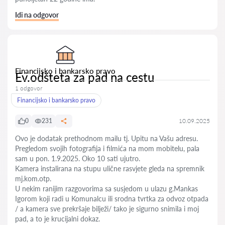
Idi na odgovor
Financijsko i bankarsko pravo
Ev.odšteta za pad na cestu
1 odgovor
Financijsko i bankarsko pravo
0
231
10.09.2025
Ovo je dodatak prethodnom mailu tj. Upitu na Vašu adresu.
Pregledom svojih fotografija i filmića na mom mobitelu, pala
sam u pon. 1.9.2025. Oko 10 sati ujutro.
Kamera instalirana na stupu ulične rasvjete gleda na spremnik
mj.kom.otp.
U nekim ranijim razgovorima sa susjedom u ulazu g.Mankas
Igorom koji radi u Komunalcu ili srodna tvrtka za odvoz otpada
/ a kamera sve prekršaje bilježi/ tako je sigurno snimila i moj
pad, a to je krucijalni dokaz.