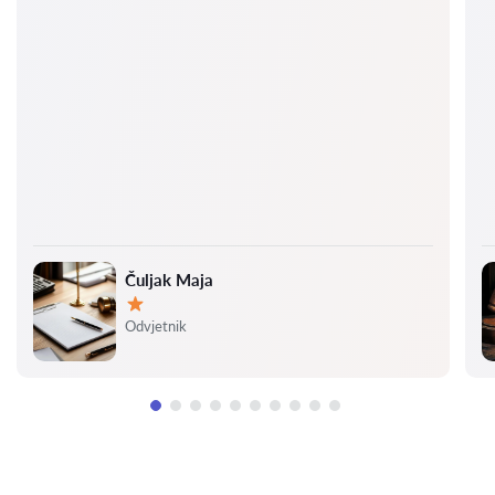
Čuljak Maja
Ocjena:
Odvjetnik