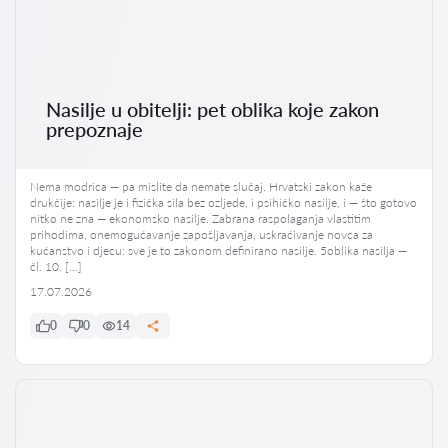
Nasilje u obitelji: pet oblika koje zakon
prepoznaje
Nema modrica — pa mislite da nemate slučaj. Hrvatski zakon kaže
drukčije: nasilje je i fizička sila bez ozljede, i psihičko nasilje, i — što gotovo
nitko ne zna — ekonomsko nasilje. Zabrana raspolaganja vlastitim
prihodima, onemogućavanje zapošljavanja, uskraćivanje novca za
kućanstvo i djecu: sve je to zakonom definirano nasilje. 5oblika nasilja —
čl. 10. […]
17.07.2026
0
0
14