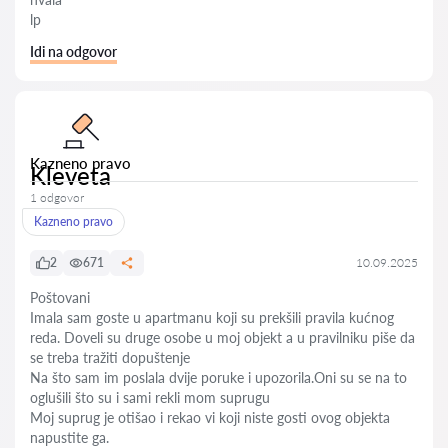
lp
Idi na odgovor
Kazneno pravo
Kleveta
1 odgovor
Kazneno pravo
2
671
10.09.2025
Poštovani
Imala sam goste u apartmanu koji su prekšili pravila kućnog
reda. Doveli su druge osobe u moj objekt a u pravilniku piše da
se treba tražiti dopuštenje
Na što sam im poslala dvije poruke i upozorila.Oni su se na to
oglušili što su i sami rekli mom suprugu
Moj suprug je otišao i rekao vi koji niste gosti ovog objekta
napustite ga.