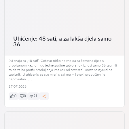
Uhićenje: 48 sati, a za lakša djela samo
36
Svi znaju za „48 sati“. Gotovo nitko ne zna da za kaznena djela s
propisanom kaznom do jedne godine zatvora rok iznosi samo 36 sati. Ni
to da žalba protiv produljenja ima rok od šest sati i može se izjaviti na
zapisnik. U uhićenju se sve mjeri u satima — i svaki propušteni je
nepovratan. […]
17.07.2026
0
0
21