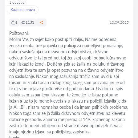
1 odgovor
Kazneno pravo
1
1131
10.09.2025
Poštovani,
Molim Vas za svjet kako postupiti dalje., Naime određena
ženska osoba me prijavila na policiji za nametljivo ponašanje,
nakon saslušanja na državnom odvjetništvu, državno
odvjetništvo je taj predmet toj ženskoj osobi odbacilo(naravno
lažni iskazi te žene). Dotična gđa se žalila na odluku državnog
odvjetništva te sam ja opet pozvana na državno odvjetništvo
na saslušanje. Nakon mog saslušanja tražila sam uvid u spi
(nisam ni znala točan razlog zbog kojeg sam pozvana jer je od
te njezine prijave prošlo više od godinu dana). Uvidom u spis
ostala sam zapanjena iskazom te žene jer je iskaz potpuno
lažan a uz to je mene klevetala u iskazu na policiji. Izjavila je da
ja A….B… nisam normalna osoba i da imam psihičkih problema.
Nakon toga sam se ja žalila državnom odvjetništvu na klevetu
dotične gospođe. Zanima me prema čl 149. kaznenog zakona
zašto je to meni odbijeno od strane državnog odvjetništva a
imaju njezinu izjavu sa policijskog zapisnika.
hvala