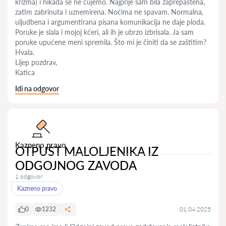
krizma) i nikada se ne čujemo. Najprije sam bila zaprepaštena,
zatim zabrinuta i uznemirena. Noćima ne spavam. Normalna,
uljudbena i argumentirana pisana komunikacija ne daje ploda.
Poruke je slala i mojoj kćeri, ali ih je ubrzo izbrisala. Ja sam
poruke upućene meni spremila. Što mi je činiti da se zaštitim?
Hvala.
Lijep pozdrav,
Katica
Idi na odgovor
Kazneno pravo
OTPUST MALOLJENIKA IZ
ODGOJNOG ZAVODA
1 odgovor
Kazneno pravo
0
1232
01.04.2025