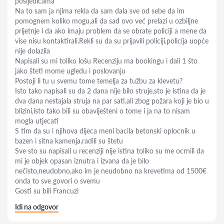
posljedicama”
Na to sam ja njima rekla da sam dala sve od sebe da im
pomognem koliko mogu,ali da sad ovo već prelazi u ozbiljne
prijetnje i da ako imaju problem da se obrate policiji a mene da
vise nisu kontaktirali.Rekli su da su prijavili policiji,policija uopće
nije dolazila
Napisali su mi toliko lošu Recenziju ma bookingu i dali 1 što
jako šteti mome ugledu i poslovanju
Postoji li tu u svemu tome temelja za tužbu za klevetu?
Isto tako napisali su da 2 dana nije bilo struje,sto je istina da je
dva dana nestajala struja na par sati,ali zbog požara koji je bio u
blizini,isto tako bili su obaviješteni o tome i ja na to nisam
mogla utjecati
S tim da su i njihova dijeca meni bacila betonski oplocnik u
bazen i sitna kamenja,radili su štetu
Sve sto su napisali u recenziji nije istina toliko su me ocrnili da
mi je objek opasan iznutra i izvana da je bilo
nečisto,neudobno,ako im je neudobno na krevetima od 1500€
onda to sve govori o svemu
Gosti su bili Francuzi
Idi na odgovor