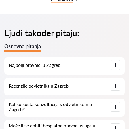
Ljudi također pitaju:
Osnovna pitanja
Najbolji pravnici u Zagreb
Imamo popis najboljih pravnika u Zagreb s potpunim
Recenzije odvjetnika u Zagreb
informacijama. Cijene, recenzije, telefonski brojevi i adrese.
Na našoj platformi prikupljamo stvarne recenzije o
Koliko košta konzultacija s odvjetnikom u
odvjetnicima. Ne brišemo negativne recenzije niti postoji
Zagreb?
mogućnost njihovog lažnog povećavanja.
Konzultacije s odvjetnicima u Zagreb kreću se od 50 eur pa
Može li se dobiti besplatna pravna usluga u
nadalje (cijene mogu varirati ovisno o složenosti pitanja i