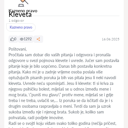
Kazneno pravo
Kleveta
1 odgovor
Kazneno pravo
0
1292
16.06.2025
Poštovani,
Pročitala sam dobar dio vaših pitanja i odgovora i pronašla
odgovore u svezi pojmova klevete i uvrede. Jučer sam postavila
pitanje koje je bilo uopćeno. Danas bih postavila konkretna
pitanja. Kako mi je u zadnje vrijeme osoba poslala više
optužujućih pisanih poruka ja bih vas pitala jesu li neki navodi
kleveta. Uvrede neću spominjati. Jesu li klevete: ti si kriva za
njegovu psihičku bolest, miješaš se u odnos između mene i
mog brata, \”puniš mu glavu\” protiv mene, miješaš se i gdje
treba i ne treba, uvlačiš se,… Iz poruka se da isčitati da je i s
drugim osobama raspravljala o meni. Tvrdi da sam ja uzrok
sukoba između nje i njenog brata. Sukob je, koliko sam
pohvatala, radi podjele imovine.
Radi se o svojti koju viđam svako toliko godina (nečija pričest,