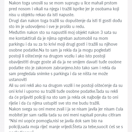
Nakon toga unosili su se mom suprugu u lice mahali prstom
pred nosom i vikali na njega i tražili isprike jer je osobama koji
nisu u objektu rekao da isti napuste.
Drugi dan nakon toga tražili su dopuštenje da isti ti gosti dođu
sto im je udovoljeno i sve je prošlo u redu.
Međutim nakon sto su napustili moj objekt nakon 3 sata su
me kontaktirali da je njima ogreban automobil na mom
parkingu i da su za to krivi moji drugi gosti i tražili su njihove
osobne podatke.Na to sam ja rekla da ja mogu pogledati
postoji li oštećenje na drugom vozilu i ako isto postoji
obavijestiti druge goste ali da ja ne smijem davati tuđe osobne
podatke sto je zakonom zabranjeno.Isto tako sam i rekla da
sam pregledala snimke s parkinga i da se ništa ne može
ustanoviti
Ali su oni rekli ako na drugom vozili i ne postoji oštećenje da su
oni krivi i uporno su tražili tuđe osobne podatke.Tada su rekli
da će prijaviti policiji na sto sam ja rekla ok najbolje da to oni
riješe i da ću njima ustupiti sve sto me budu tražili.
Nakon svega su oni mene zvali i ja se nisam javila jer nisam čula
mobitel jer sam radila tada su oni meni napisali poruku citiram
“Nisi mi uopće pomogla,nisi se javila dok sam bio na
policiji,sada moja riječ manje vrijedi.Šteta za tebe,suocit ćeš se s