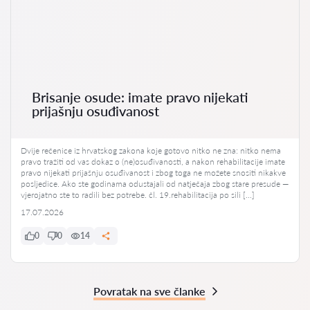
Brisanje osude: imate pravo nijekati
prijašnju osuđivanost
Dvije rečenice iz hrvatskog zakona koje gotovo nitko ne zna: nitko nema
pravo tražiti od vas dokaz o (ne)osuđivanosti, a nakon rehabilitacije imate
pravo nijekati prijašnju osuđivanost i zbog toga ne možete snositi nikakve
posljedice. Ako ste godinama odustajali od natječaja zbog stare presude —
vjerojatno ste to radili bez potrebe. čl. 19.rehabilitacija po sili […]
17.07.2026
0
0
14
Povratak na sve članke