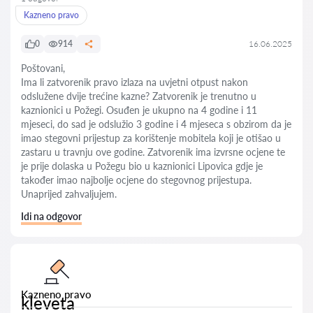
Kazneno pravo
0
914
16.06.2025
Poštovani,
Ima li zatvorenik pravo izlaza na uvjetni otpust nakon
odslužene dvije trećine kazne? Zatvorenik je trenutno u
kaznionici u Požegi. Osuđen je ukupno na 4 godine i 11
mjeseci, do sad je odslužio 3 godine i 4 mjeseca s obzirom da je
imao stegovni prijestup za korištenje mobitela koji je otišao u
zastaru u travnju ove godine. Zatvorenik ima izvrsne ocjene te
je prije dolaska u Požegu bio u kaznionici Lipovica gdje je
također imao najbolje ocjene do stegovnog prijestupa.
Unaprijed zahvaljujem.
Idi na odgovor
Kazneno pravo
kleveta