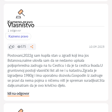
Kazneno pravo
Vlasnistvo
1 odgovor
Kazneno pravo
0
575
10.09.2025
Postovani,2022g sam kupila stan u zgradi koji ima jos
8stanova,naime ulovila sam da se nedavno upisala
poljoprivredna zadruga na tu Cesticu i da je ta cestica livada.U
gruntovnoj postoji vlasnički list ali ne i u katastru.Zgrada je
izgradjena 1980g i ima uporabnu dozvolu.Gospodin iz zadruge
se pravi da nema pojma o ničemu niti je spreman suradjivat.Sta
dalje,smatram da je ovo krivično djelo.
Idi na odgovor