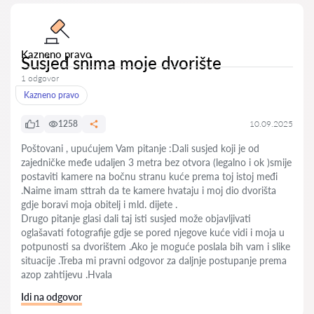
Kazneno pravo
Susjed snima moje dvorište
1 odgovor
Kazneno pravo
1
1258
10.09.2025
Poštovani , upućujem Vam pitanje :Dali susjed koji je od
zajedničke međe udaljen 3 metra bez otvora (legalno i ok )smije
postaviti kamere na bočnu stranu kuće prema toj istoj međi
.Naime imam sttrah da te kamere hvataju i moj dio dvorišta
gdje boravi moja obitelj i mld. dijete .
Drugo pitanje glasi dali taj isti susjed može objavljivati
oglašavati fotografije gdje se pored njegove kuće vidi i moja u
potpunosti sa dvorištem .Ako je moguće poslala bih vam i slike
situacije .Treba mi pravni odgovor za daljnje postupanje prema
azop zahtijevu .Hvala
Idi na odgovor